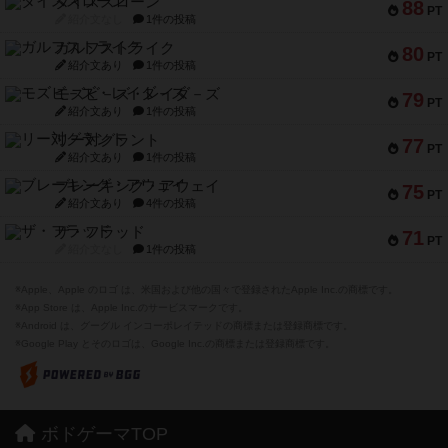
ダイススローン
88
PT
紹介文なし
1件の投稿
ガルフストライク
80
PT
紹介文あり
1件の投稿
モズビ－ズ・レイダ－ズ
79
PT
紹介文あり
1件の投稿
リー対グラント
77
PT
紹介文あり
1件の投稿
ブレーキング・アウェイ
75
PT
紹介文あり
4件の投稿
ザ・フラッド
71
PT
紹介文なし
1件の投稿
※Apple、Apple のロゴ は、米国および他の国々で登録されたApple Inc.の商標です。
※App Store は、Apple Inc.のサービスマークです。
※Android は、グーグル インコーポレイテッドの商標または登録商標です。
※Google Play とそのロゴは、Google Inc.の商標または登録商標です。
ボドゲーマTOP