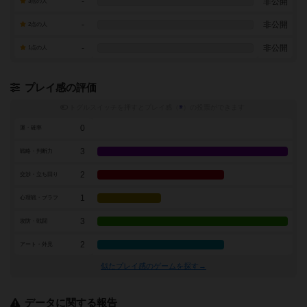
-
非公開
3点の人
-
非公開
2点の人
-
非公開
1点の人
プレイ感の評価
トグルスイッチを押すとプレイ感（
※
）の投票ができます
0
運・確率
3
戦略・判断力
2
交渉・立ち回り
1
心理戦・ブラフ
3
攻防・戦闘
2
アート・外見
似たプレイ感のゲームを探す→
データに関する報告