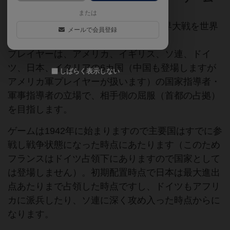
または
WAR ROOMは2～6人向けの第二次世界大戦を世界
メールで会員登録
規模で扱うゲームです。
プレイヤーは、アメリカ、イギリス、ソ連、ドイ
ツ、日本、イタリアの6カ国（中国も登場しますが
しばらく表示しない
アメリカ軍プレイヤーが扱います）の国家指導者・
軍事指導者の立場で、相手側の屈服（首都の占拠）
を目指します。
ゲームは1942年に始まりますので主要国はすでに参
戦し戦争状態になった時点にあたります（このため
フランスはドイツ占領下にありますので国家として
は登場しません）。初期配置時点で日本は最大進出
点あたりまで占領した時点ですし、ドイツもアフリ
カに派兵したり、ソ連に深く攻め入った時点からに
なります。