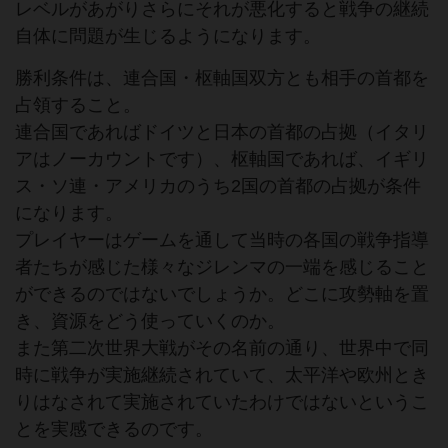
レベルがあがりさらにそれが悪化すると戦争の継続
自体に問題が生じるようになります。
勝利条件は、連合国・枢軸国双方とも相手の首都を
占領すること。
連合国であればドイツと日本の首都の占拠（イタリ
アはノーカウントです）、枢軸国であれば、イギリ
ス・ソ連・アメリカのうち2国の首都の占拠が条件
になります。
プレイヤーはゲームを通して当時の各国の戦争指導
者たちが感じた様々なジレンマの一端を感じること
ができるのではないでしょうか。どこに攻勢軸を置
き、資源をどう使っていくのか。
また第二次世界大戦がその名前の通り、世界中で同
時に戦争が実施継続されていて、太平洋や欧州とき
りはなされて実施されていたわけではないというこ
とを実感できるのです。