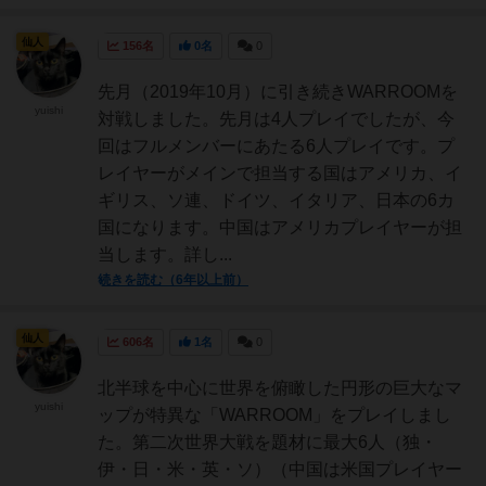
仙人
156名
0名
0
先月（2019年10月）に引き続きWARROOMを
yuishi
対戦しました。先月は4人プレイでしたが、今
回はフルメンバーにあたる6人プレイです。プ
レイヤーがメインで担当する国はアメリカ、イ
ギリス、ソ連、ドイツ、イタリア、日本の6カ
国になります。中国はアメリカプレイヤーが担
当します。詳し...
続きを読む（6年以上前）
仙人
606名
1名
0
北半球を中心に世界を俯瞰した円形の巨大なマ
yuishi
ップが特異な「WARROOM」をプレイしまし
た。第二次世界大戦を題材に最大6人（独・
伊・日・米・英・ソ）（中国は米国プレイヤー