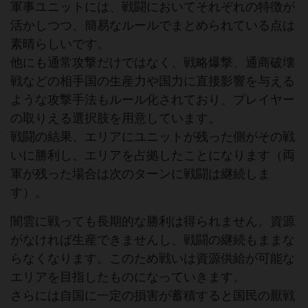
軍事ユニットには、戦闘においてそれぞれの特徴が
活かしつつ、簡易なルールでまとめられている点は
素晴らしいです。
他にも通常攻撃だけではなく、戦略爆撃、通商破壊
戦などの相手国の生産力や国力に直接影響を与える
ような攻撃手法もルール化されており、プレイヤー
の取りえる選択肢を用意しています。
戦闘の結果、エリアにユニットが残った側がその戦
いに勝利し、エリアを占拠したことになります（両
軍が残った場合は次のターンに戦闘は継続しま
す）。
闇雲に戦っても長期的な勝利は得られません。資源
がなければ生産できませんし、戦闘の継続もままな
らなくなります。このため戦いは資源供給が可能な
エリアを目指したものになっていきます。
さらには自国に一定の損害が蓄積すると国民の厭戦