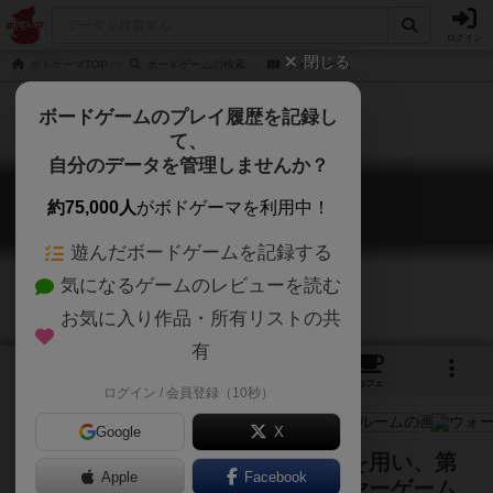
ログイン
閉じる
ボドゲーマTOP
ボードゲームの検索
ウォールーム
ボードゲームのプレイ履歴を記録し
て、
自分のデータを管理しませんか？
ウォールーム
約75,000人
がボドゲーマを利用中！
War Room
遊んだボードゲームを記録する
気になるゲームのレビューを読む
お気に入り作品・所有リストの共
有
4
2
トップ
画像
動画
レビュー
カフェ
ログイン / 会員登録（10秒）
Google
X
北半球を模した巨大な円形マップを用い、第
Apple
Facebook
二次世界大戦を描くマルチプレイヤーゲーム