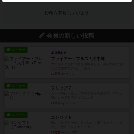
投稿を募集しています
会員の新しい投稿
レビュー
画像付き
ファイアー・ブルズ / 火牛陣
火牛を引き連れて敵を殲滅させる。縦か斜めで前2
列まで攻撃できるが、自分...
12分前
by うらまこ
レビュー
フリップ７
カードをめくるかパスをするかを決めてパスした
時のカード数字が得点になる...
24分前
by mob567
レビュー
コンセプト
親のプレイヤーがお題を決めて限られたヒントの
中から他のプレイヤーに当て...
36分前
by mob567