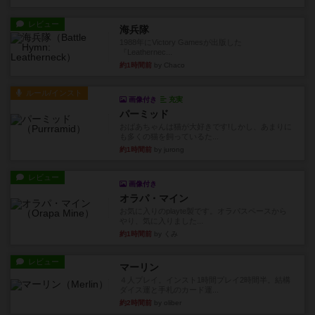
レビュー
海兵隊
1988年にVictory Gamesが出版した
『Leathernec...
約1時間前
by Chaco
ルール/インスト
画像付き
充実
パーミッド
おばあちゃんは猫が大好きです!しかし、あまりに
も多くの猫を飼っているた...
約1時間前
by jurong
レビュー
画像付き
オラパ・マイン
お気に入りのplayte製です。オラパスペースから
やり、気に入りました...
約1時間前
by くみ
レビュー
マーリン
４人プレイ。インスト1時間プレイ2時間半。結構
ダイス運と手札のカード運...
約2時間前
by oliber