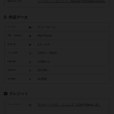
シークレットユニット（Secret Unit Deployment）
情報の扱い方等
作品データ
ウォールーム
タイトル
War Room
原題・英題表記
2人～6人
参加人数
120分～360分
プレイ時間
12歳から
対象年齢
2018年～
発売時期
未登録
参考価格
クレジット
ラリー・ハリス、ジュニア（Larry Harris, Jr.）
ゲームデザイン