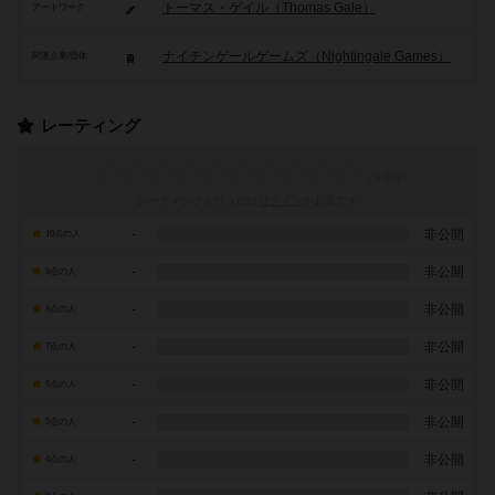
トーマス・ゲイル（Thomas Gale）
アートワーク
ナイチンゲールゲームズ（Nightingale Games）
関連企業/団体
レーティング
レーティングを行うには
ログイン
が必要です
-
非公開
10点の人
-
非公開
9点の人
-
非公開
8点の人
-
非公開
7点の人
-
非公開
6点の人
-
非公開
5点の人
-
非公開
4点の人