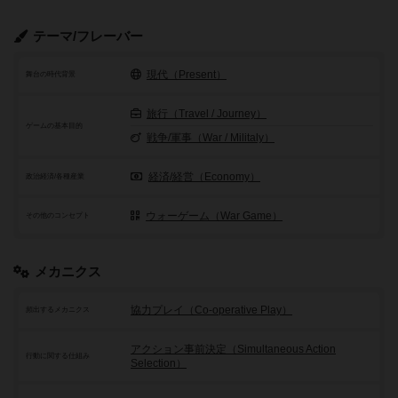
テーマ/フレーバー
現代（Present）
舞台の時代背景
旅行（Travel / Journey）
ゲームの基本目的
戦争/軍事（War / Militaly）
経済/経営（Economy）
政治経済/各種産業
ウォーゲーム（War Game）
その他のコンセプト
メカニクス
協力プレイ（Co-operative Play）
頻出するメカニクス
アクション事前決定（Simultaneous Action
行動に関する仕組み
Selection）