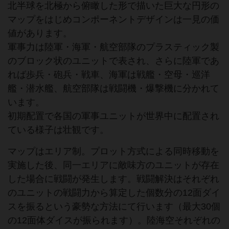
北半球を北極から俯瞰した形で描いた巨大な円形の
マップをはじめコンポーネントデザインは一見の価
値があります。
軍事力は陸軍・海軍・航空部隊のプラスティック製
のブロック状のユニットで表され、さらに陸軍であ
れば歩兵・砲兵・戦車、海軍は戦艦・空母・巡洋
艦・潜水艦、航空部隊は戦闘機・爆撃機に分かれて
います。
初期配置で各国の軍事ユニットが世界中に配置され
ている様子は壮観です。
マップはエリア制。プロット方式による同時移動を
実施した後、同一エリアに敵味方のユニットが存在
した場合に戦闘が発生します。戦闘解決はそれぞれ
のユニットの戦闘力から算定した個数分の12面ダイ
スを振るという豪勢な方法にて行います（最大30個
の12面体ダイスが振られます）。陸海空それぞれの