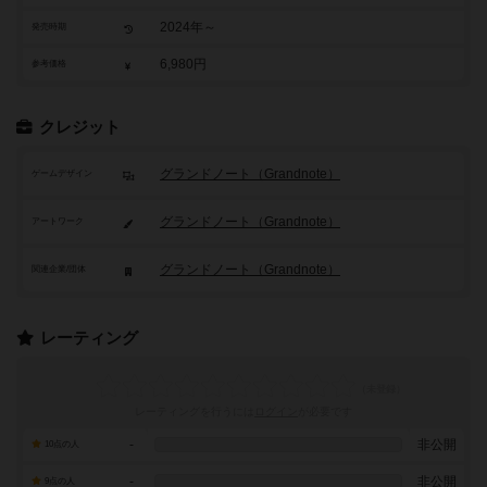
2024年～
発売時期
6,980円
参考価格
クレジット
グランドノート（Grandnote）
ゲームデザイン
グランドノート（Grandnote）
アートワーク
グランドノート（Grandnote）
関連企業/団体
レーティング
レーティングを行うには
ログイン
が必要です
-
非公開
10点の人
-
非公開
9点の人