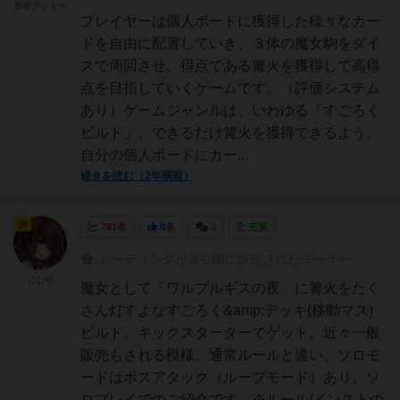
勇者アッキー
プレイヤーは個人ボードに獲得した様々なカー
ドを自由に配置していき、３体の魔女駒をダイ
スで周回させ、得点である篝火を獲得して高得
点を目指していくゲームです。（評価システム
あり）ゲームジャンルは、いわゆる「すごろく
ビルド」。できるだけ篝火を獲得できるよう、
自分の個人ボードにカー...
続きを読む（2年弱前）
神
781名
8名
0
充実
レーティングが非公開に設定されたユーザー
じむや
魔女として「ワルプルギスの夜」に篝火をたく
さん灯すよなすごろく&amp;デッキ(移動マス)
ビルド。キックスターターでゲット。近々一般
販売もされる模様。通常ルールと違い、ソロモ
ードはボスアタック（ループモード）あり。ソ
ロプレイでのご紹介です。※ルール/インストの