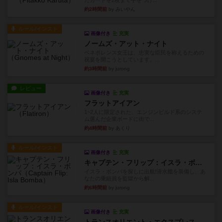
たカードを2枚まで手をつけ...
約2時間前
by みいやん
ルール/インスト
画像付き
充実
ノームズ・アット・ナイト
ベネボレンス女王は、忠実な臣民を称えるための
祝宴を開こうとしています。...
約3時間前
by jurong
レビュー
画像付き
充実
フラットアイアン
1~2人に限定された、エンジンビルド系のシステ
ム選んだ企業ボードに街で...
約4時間前
by あくり
ルール/インスト
画像付き
充実
キャプテン・フリップ：イスラ・ボンバ
イスラ・ボンバを探しに出航!潜水艦を装備し、あ
なたの乗組員を監獄から解...
約6時間前
by jurong
ルール/インスト
画像付き
充実