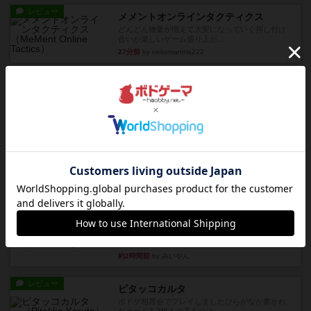
レビュー
メメントオンラインタクティクス
どんどん物量が増えて大変になっていく押し付け
合いが楽しいゲーム盛り上が...
27分前
by nekomanma222
レビュー
ヘックメック
サイコロゲームです1から5までの数字と芋虫がか
かれたダイス。これを振っ...
約2時間前
by みいやん
レビュー
ハゲタカのえじき
超有名なゲームですが、初めてプレイしました。1
から15までのカードがプ...
約2時間前
by みいやん
レビュー
ジャスト・ワン
まぁ面白かった‼️よくテレビとかのバラエティなん
かで、お題がわからずに...
約2時間前
by みいやん
レビュー
ピタッコカルタ
ボドゲ相席会でプレイしましたひらがなが書かれ