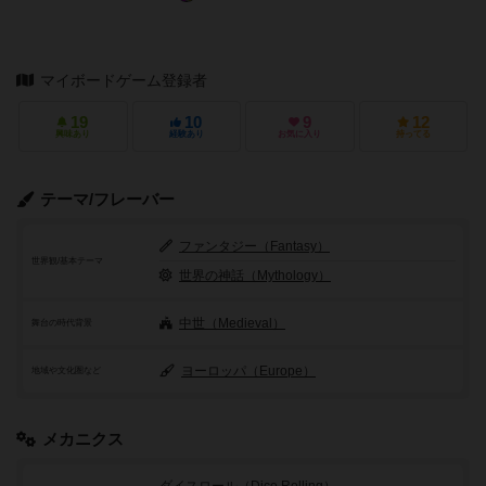
マイボードゲーム登録者
19
10
9
12
興味あり
経験あり
お気に入り
持ってる
テーマ/フレーバー
ファンタジー（Fantasy）
世界観/基本テーマ
世界の神話（Mythology）
中世（Medieval）
舞台の時代背景
ヨーロッパ（Europe）
地域や文化圏など
メカニクス