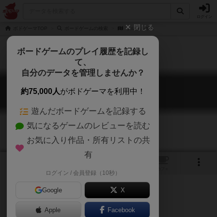
ログイン
閉じる
ボドゲーマTOP
ボードゲームの検索
ワルプルギス
ボードゲームのプレイ履歴を記録し
て、
自分のデータを管理しませんか？
ワルプルギス
約75,000人
がボドゲーマを利用中！
walpurgis
遊んだボードゲームを記録する
気になるゲームのレビューを読む
お気に入り作品・所有リストの共
有
5
1
2
トップ
画像
動画
レビュー
カフェ
ログイン / 会員登録（10秒）
Google
X
Apple
Facebook