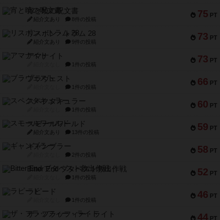
宵と暁の呪文書
75
PT
紹介文あり
8件の投稿
リスボン・トラム 28
73
PT
紹介文あり
9件の投稿
アマナイト
73
PT
紹介文なし
1件の投稿
ブラヴェスト
66
PT
紹介文なし
1件の投稿
スペクタキュラー
60
PT
紹介文なし
1件の投稿
スモールワールド
59
PT
紹介文あり
13件の投稿
ギャンブラー
58
PT
紹介文なし
2件の投稿
Bitter End ブタペスト救出作戦
52
PT
紹介文なし
1件の投稿
ラピード
46
PT
紹介文なし
1件の投稿
ザ・フラッフィー・ライト
44
PT