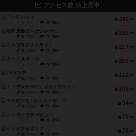
アクセス数 急上昇中
コレクト！
340
PT
紹介文なし
1件の投稿
無限まちがいさがし
322
PT
紹介文あり
2件の投稿
ガルフストライク
217
PT
紹介文あり
1件の投稿
クルティボ
203
PT
紹介文なし
1件の投稿
1809
112
PT
紹介文あり
1件の投稿
ファースト・イン・フライト
108
PT
紹介文あり
3件の投稿
モズビ－ズ・レイダ－ズ
94
PT
紹介文あり
1件の投稿
テンプテーション
79
PT
紹介文なし
2件の投稿
インドネシア
78
PT
紹介文あり
2件の投稿