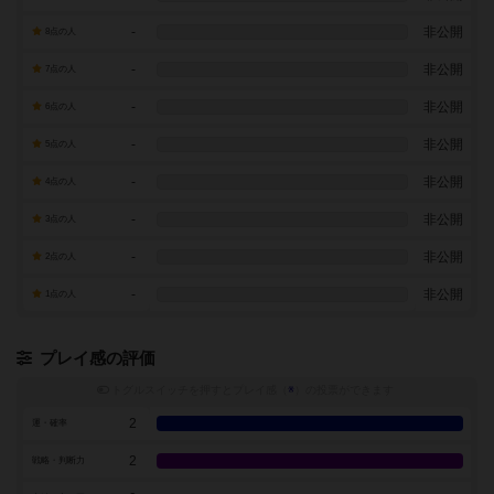
-
非公開
8点の人
-
非公開
7点の人
-
非公開
6点の人
-
非公開
5点の人
-
非公開
4点の人
-
非公開
3点の人
-
非公開
2点の人
-
非公開
1点の人
プレイ感の評価
トグルスイッチを押すとプレイ感（
※
）の投票ができます
2
運・確率
2
戦略・判断力