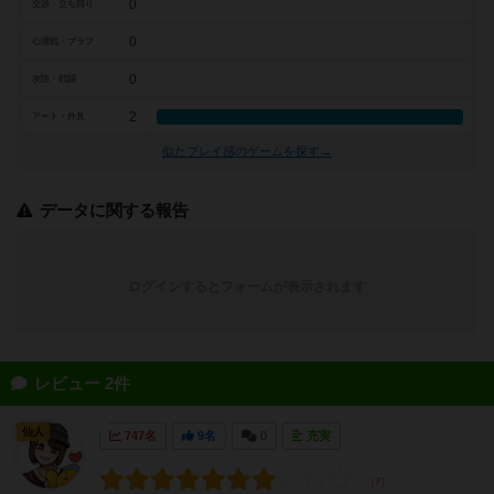
0
交渉・立ち回り
0
心理戦・ブラフ
0
攻防・戦闘
2
アート・外見
似たプレイ感のゲームを探す→
データに関する報告
ログインするとフォームが表示されます
レビュー 2件
仙人
747名
9名
0
充実