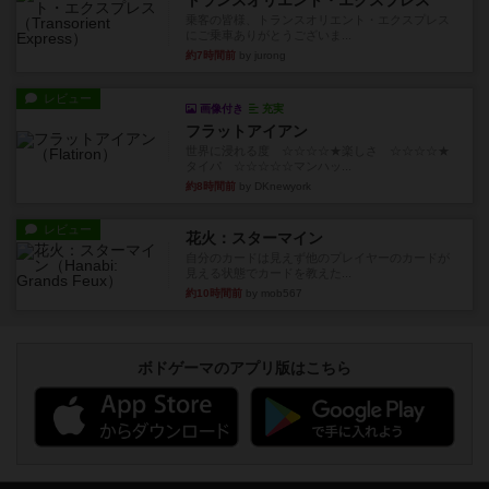
トランスオリエント・エクスプレス
乗客の皆様、トランスオリエント・エクスプレス
にご乗車ありがとうございま...
約7時間前
by jurong
レビュー
画像付き
充実
フラットアイアン
世界に浸れる度 ☆☆☆☆★楽しさ ☆☆☆☆★
タイパ ☆☆☆☆☆マンハッ...
約8時間前
by DKnewyork
レビュー
花火：スターマイン
自分のカードは見えず他のプレイヤーのカードが
見える状態でカードを教えた...
約10時間前
by mob567
ボドゲーマのアプリ版はこちら