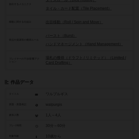
ダイスロール（Dice Rolling）
頻出するメカニクス
タイル・カード配置（Tile Placement）
出目移動（Roll / Spin and Move）
移動に関する仕組み
バースト（Burst）
得点や資源等の獲得ルール
ハンドマネージメント（Hand Management）
場札の獲得（ドラフト / リミテッド）（Limited /
プレイヤーの干渉/影響アク
ション
Card Drafting）
作品データ
ワルプルギス
タイトル
walpurgis
原題・英題表記
1人～4人
参加人数
30分～60分
プレイ時間
10歳から
対象年齢