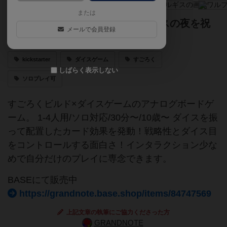
または
幻想的な篝火を集め、ワルプルギスの夜を祝
メールで会員登録
いましょう。
kickstarter
ダイスゲーム
すごろく
しばらく表示しない
ソロプレイ可
すごろくビルド×ダイスゲームのアナログボードゲ
ーム。 1-4人用/ソロ対応/30分〜/10歳〜 ダイスを振
って配置したカード効果を発動！戦略性とダイス目
をコントロールする面白さ！インタラクション少な
めで自分だけのプレイに専念できます。
BASEにて販売中
https://grandnote.base.shop/items/84747569
上記文章の執筆にご協力くださった方
GRANDNOTE