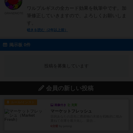
ワルプルギスの全カード効果を執筆中です。加
GRANDNOTE
筆修正していきますので、よろしくお願いしま
す。
続きを読む（2年以上前）
掲示板 0件
投稿を募集しています
会員の新しい投稿
ルール/インスト
画像付き
充実
マーケットフレッシュ
目的あなたの店先に農産物の木箱を戦略的に積み
重ねて在庫を最大化し、競合...
6分前
by jurong