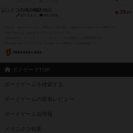
紹介文なし
0件の投稿
ふたつの城の物語
39
PT
紹介文あり
6件の投稿
※Apple、Apple のロゴ は、米国および他の国々で登録されたApple Inc.の商標です。
※App Store は、Apple Inc.のサービスマークです。
※Android は、グーグル インコーポレイテッドの商標または登録商標です。
※Google Play とそのロゴは、Google Inc.の商標または登録商標です。
ボドゲーマTOP
ボードゲームを検索する
ボードゲームの新着レビュー
ボードゲーム会情報
メカニクス特集