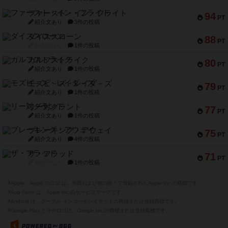
ファースト・イン・フライト
94
PT
紹介文あり
3件の投稿
ダイススローン
88
PT
紹介文なし
1件の投稿
ガルフストライク
80
PT
紹介文あり
1件の投稿
モズビ－ズ・レイダ－ズ
79
PT
紹介文あり
1件の投稿
リー対グラント
77
PT
紹介文あり
1件の投稿
ブレーキング・アウェイ
75
PT
紹介文あり
4件の投稿
ザ・フラッド
71
PT
紹介文なし
1件の投稿
※Apple、Apple のロゴ は、米国および他の国々で登録されたApple Inc.の商標です。
※App Store は、Apple Inc.のサービスマークです。
※Android は、グーグル インコーポレイテッドの商標または登録商標です。
※Google Play とそのロゴは、Google Inc.の商標または登録商標です。