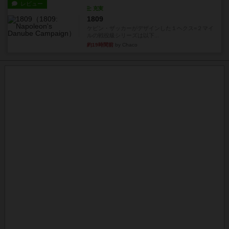
レビュー
充実
1809
ケビン・ザッカーがデザインした１ヘクス=２マイ
ルの戦役級シリーズは以下...
約19時間前
by Chaco