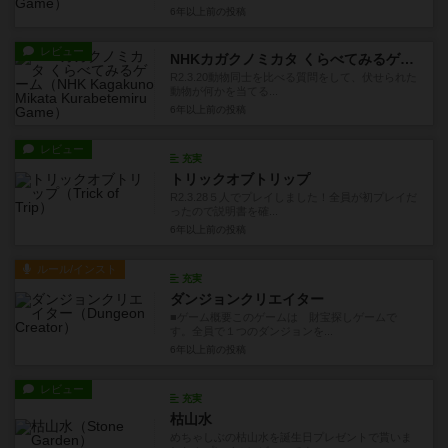
6年以上前
の投稿
レビュー
NHKカガクノミカタ くらべてみるゲーム
R2.3.20動物同士を比べる質問をして、伏せられた
動物が何かを当てる...
6年以上前
の投稿
レビュー
充実
トリックオブトリップ
R2.3.28５人でプレイしました！全員が初プレイだ
ったので説明書を確...
6年以上前
の投稿
ルール/インスト
充実
ダンジョンクリエイター
■ゲーム概要このゲームは 財宝探しゲームで
す。全員で１つのダンジョンを...
6年以上前
の投稿
レビュー
充実
枯山水
めちゃしぶの枯山水を誕生日プレゼントで貰いま