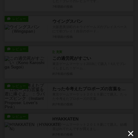
した！プレイのレビューです...
7年弱前
の投稿
レビュー
ウイングスパン
大阪恵美須町のキウイゲームズのプレイスペース
にて初プレイ！自分のボード...
7年弱前
の投稿
レビュー
充実
この過労死がすごい
​東京ゲームマーケット2019にて購入！4人でプレ
イしました！​ゲーム...
約7年前
の投稿
レビュー
たった今考えたプロポーズの言葉を君に捧ぐよ。 ：ラバーズピンク
東京ゲームマーケット２０１９夏にて購入。たっ
た今考えたプロポーズの言葉...
約7年前
の投稿
レビュー
HYAKKATEN
東京ゲームマーケット２０１９夏にて購入。結構
並ばれてたんですが買えまし...
約7年前
の投稿