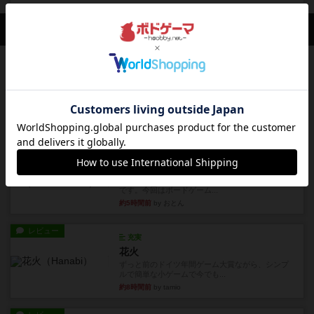
会員の新しい投稿
レビュー
充実
宵と暁の呪文書
4/5点呪文を修得したり使い魔にトークンを捧げた
りして得点を増やしてい...
約1時間前
by ワタル
レビュー
画像付き
充実
ワンラウンド
星5軽〜中量級を中心にプレイするゲーマーの感想
です。今回はボードゲーム...
約5時間前
by おとん
レビュー
充実
花火
ずっと前のドイツ年間ゲーム大賞ながら、シンプ
ルで簡単な小ゲームで今でも...
約8時間前
by tamio