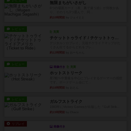
レビュー
無限まちがいさがし
6つの場面カード（表、裏で違う絵）が何枚かあ
り、そのうち3つ選んで、同...
約10時間前
by ジェイとと
レビュー
充実
チケットトゥライド / チケットトゥライドアメリカ
デジタルソロプレイ。元祖チケライ？マップがた
くさん出てるからどれをプレ...
約12時間前
by おーちゃん
レビュー
画像付き
充実
ホットストリーク
星7軽〜中量級を中心にプレイするゲーマーの感想
です。ボードゲーム会にて...
約18時間前
by おとん
レビュー
ガルフストライク
1983年にVictory Gamesが出版した『Gulf Strik...
約19時間前
by Chaco
リプレイ
画像付き