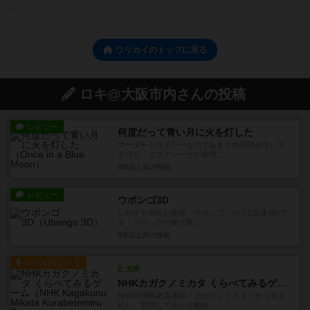
ウリカイのトップに戻る
ロキ@大阪市内さんの投稿
レビュー
何度だって青い月に火を灯した
マーダーミステリーなのであまり内容話せないで
すけど、ミステリーとか推理...
6年以上前
の投稿
レビュー
ウボンゴ3D
いわずと知れた名作「ウボンゴ」の３D立体Ver.で
す！ブロックの使う数...
6年以上前
の投稿
ルール/インスト
充実
NHKカガクノミカタ くらべてみるゲーム
NHKの理科教育番組「カガクノミカタ」から生ま
れた、質問して比べる動物...