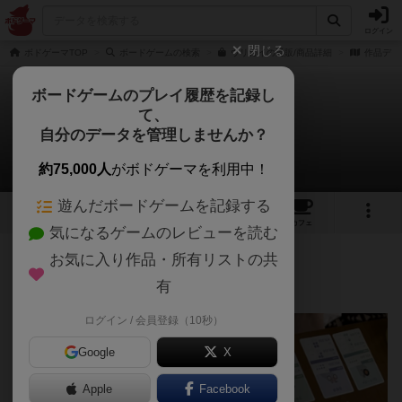
ログイン
閉じる
ボドゲーマTOP
ボードゲームの検索
ウリカイの通販/商品詳細
作品デー
ボードゲームのプレイ履歴を記録し
て、
ウリカイ
自分のデータを管理しませんか？
ロキ@大阪市内さんのレビュー
約75,000人
がボドゲーマを利用中！
遊んだボードゲームを記録する
5
9
35
トップ
画像
動画
レビュー
カフェ
気になるゲームのレビューを読む
お気に入り作品・所有リストの共
450名
0名
0
6年以上前
有
ログイン / 会員登録（10秒）
Google
X
Apple
Facebook