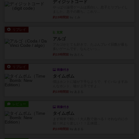
ディジットコード
やっぱり論理ゲームは面白い。息子とリプレイし
ました。息子の勝ち。これリ...
約19時間前
by くみ
リプレイ
充実
アルゴ
アルゴがとても好きで、たぶんプレイ回数が最も
多いゲームです。なんといっ...
約19時間前
by おとん
リプレイ
画像付き
タイムボム
僕はホントに嘘が下手なようで、すぐバレますみ
んなホント、嘘が上手ですよ...
約19時間前
by あまる
レビュー
画像付き
タイムボム
まず簡単で軽い！大人数で遊べる！それなのに小
箱！何より楽しい！！正体隠...
約19時間前
by あまる