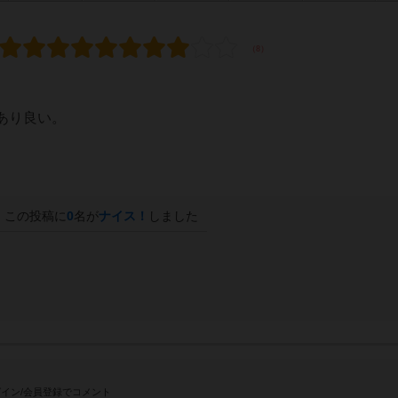
あり良い。
この投稿に
0
名が
ナイス！
しました
イン/会員登録でコメント