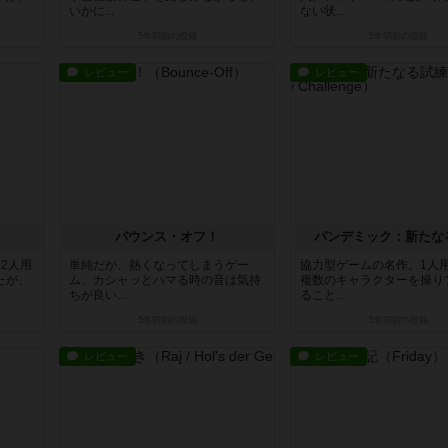
いかに...
ない状...
5年弱前
の投稿
5年弱前
の投稿
レビュー
レビュー
バウンス・オフ！
パンデミック：新たな
2人用
単純だが、熱くなってしまうゲー
協力型ゲームの名作。1人
たが、
ム。カシャッとハマる時の音は気持
複数のキャラクターを操り
ちが良い...
ること...
5年弱前
の投稿
5年弱前
の投稿
レビュー
レビュー