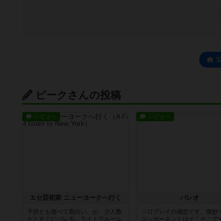
ピークさんの投稿
レビュー
レビュー
エセ芸術家 ニューヨークへ行く
パレオ
子供とも遊べて面白い。が、少人数
ソロプレイの感想です。微妙
だとすぐにバレる。ライトでルール
コンポーネントはそこそこで