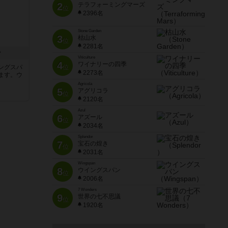
2
テラフォーミングマーズ
位
2396名
Stone Garden
3
枯山水
位
2281名
ン
Viticulture
4
ワイナリーの四季
ングスパ
位
2273名
ます。ウ
Agricola
5
アグリコラ
位
2120名
Azul
6
アズール
位
2034名
Splendor
7
宝石の煌き
位
2031名
Wingspan
8
ウイングスパン
位
2006名
7 Wonders
9
世界の七不思議
位
1920名