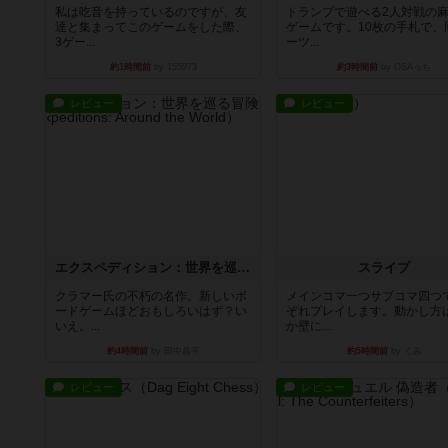
私は吃音を持っているのですが、友
トランプで遊べる2人対戦の
達と集まってこのゲームをした際、
ゲームです。10枚の手札で、
3ゲー...
ーツ...
約1時間前
by 155973
約3時間前
by OSAっち
レビュー
レビュー
エクスペディション：世界を巡る冒険
スライプ
クラマー氏の不朽の名作。新しいボ
メインコマ一つサブコマ四つ
ードゲームほどおもしろいはず？い
ぞれプレイします。動かし方
いえ。...
か壁に...
約4時間前
by 田中昌平
約5時間前
by くみ
レビュー
レビュー