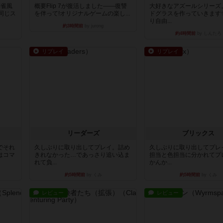
麻雀風
概要Flip 7が復活しました――復讐
大好きなアズールシリーズ
同じス
を伴って!オリジナルゲームの楽し...
ドグラスを作っていきます
り自由...
約3時間前
by jurong
約4時間前
by しんたろ
リプレイ
リプレイ
リーダーズ
ブリックス
でそれ
久しぶりに取り出してプレイ。詰め
久しぶりに取り出してプレ
はコマ
きれなかった…であっさり追い込ま
担当と色担当に分かれてプ
れて負...
かんか...
約5時間前
by くみ
約5時間前
by くみ
レビュー
レビュー