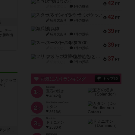
とうほうの！
42
PT
紹介文なし
1件の投稿
スターマイン・ラミー ポケット
42
PT
紹介文あり
2件の投稿
記
海兵隊
39
ム。テー
PT
紹介文あり
1件の投稿
か勝利出
スーパーストア3000
39
PT
紹介文なし
1件の投稿
フリップ７：復讐心とともに
37
PT
紹介文なし
2件の投稿
お気に入りランキング
トップ50
Splendor
1
宝石の煌き
位
4042名
Die Siedler von Catan
2
カタン
位
3616名
Dominion
3
ドミニオン
位
2530名
アズール：シントラのステンドグラス
Battle Line