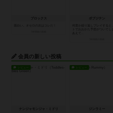
ブロックス
ボブジテン
面白い。オセロの次はコレだ！
何度か繰り返しプレイすると
トでおおかた予想がついてし
5年弱前
の投稿
あえて...
5年弱前
の投稿
会員の新しい投稿
レビュー
レビュー
ナンジャモンジャ・ミドリ
ジンラミー