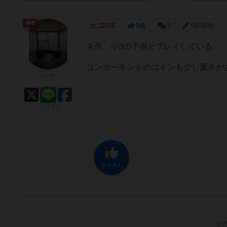
勇者
220名
0名
0
5年弱前
名作。小3の子供とプレイしている。
コンポーネントのコインも少し重さが
ピーク
シェアする
ナイス！
ログ