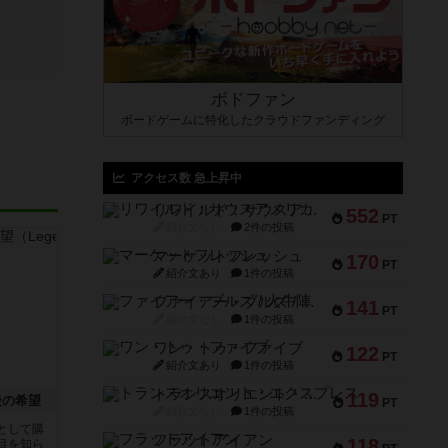
ボドファン
ボードゲームに特化したクラウドファンディング
アクセス数 急上昇中
リワイルド：サウスアメリカ
552
PT
紹介文なし
2件の投稿
マーケットフレッシュ
170
PT
紹介文あり
1件の投稿
ファイアー・ブルズ / 火牛陣
141
PT
紹介文なし
1件の投稿
ワン・トゥ・ファイブ
122
PT
紹介文あり
1件の投稿
トランスオリエント・エクスプレス
119
後の希望
PT
紹介文なし
1件の投稿
として購
フラットアイアン
118
目を知ら