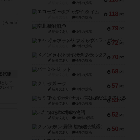
PT
紹介文なし
2件の投稿
エコーズ・オブ・タイム
118
PT
紹介文なし
8件の投稿
南北戦争
79
PT
紹介文あり
1件の投稿
キャプテン・フリップ：イスラ・ボンバ
72
PT
紹介文なし
2件の投稿
メメントオンラインタクティクス
70
PT
紹介文あり
4件の投稿
パーミッド
68
PT
る試練
紹介文なし
1件の投稿
用として
クリーグ
57
PT
プレイす
紹介文あり
1件の投稿
セミファイナル ～お前はまだ生きている～
53
PT
紹介文あり
1件の投稿
ふたつの街の物語
52
PT
紹介文あり
18件の投稿
クランク! ：冒険者たち（拡張）
50
PT
紹介文あり
4件の投稿