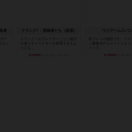
造者
クランク! ：冒険者たち（拡張）
ワイアームスパ
ドゲー
クランク！のプレイヤーごとに能力
初プレイの感想です。ウイ
エル』
の違うキャラクターを使用できるよ
ン履修済のコメントとなり
うにな...
イング...
約7時間前
by ぽっぽーくるっぽー
約7時間前
by daisdice