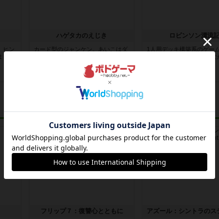
ハゲタカのえじき
ロビンソン漂流
、ヒン
カード型のジャンケン。あいこはダ
1人用デッキ構築系のゲー
まう。
メ。相手の性格や心理を読みつつ、
マが面白い。始めはなかな
あいこ...
来なか...
5年弱前
の投稿
5年弱前
の投稿
ルール/インスト
レビュー
フリップ７：復讐心とともに