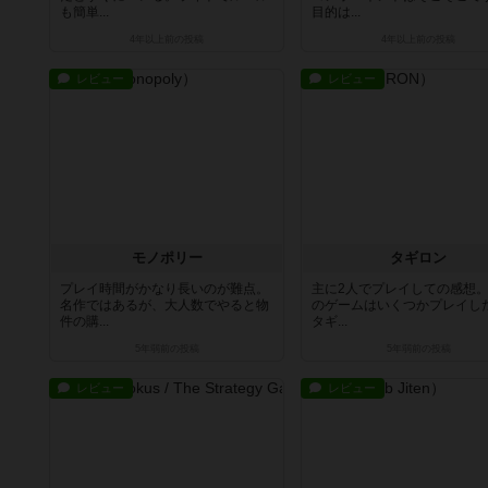
も簡単...
目的は...
4年以上前
の投稿
4年以上前
の投稿
レビュー
レビュー
モノポリー
タギロン
プレイ時間がかなり長いのが難点。
主に2人でプレイしての感想。
名作ではあるが、大人数でやると物
のゲームはいくつかプレイし
件の購...
タギ...
5年弱前
の投稿
5年弱前
の投稿
レビュー
レビュー