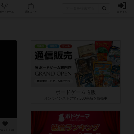
ログイン
カフェ/店舗
人気ボードゲーム
通販ストア
ボードゲーム通販
オンラインストアで7,500商品を販売中
のおすすめ