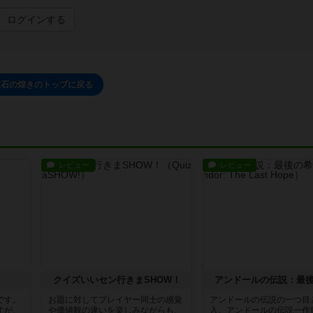
ログインする
宝石の煌きのトップに戻る
レビュー
レビュー
クイズいいセン行きまSHOW！
アンドールの伝説：最
です。
お題に対してプレイヤー同士の感覚
アンドールの伝説の一つ目
すが、
や価値観の違いを楽しみながらも、
入。アンドールの伝説一作