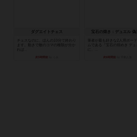
ダグエイトチェス
宝石の煌き：デュエル 偽
チェスなのに、ほんの10分で終わり
筆者が最も好きな2人用ボー
ます。動きで敵のコマの種類が分か
ムである『宝石の煌めき デュ
れば...
に、...
約5時間前
by くみ
約6時間前
by 手動人形