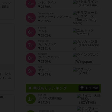
4
バトルライン
。ステン
位
✨1部よ
2379名
Terraforming Mars
5
テラフォーミングマーズ
位
2372名
6 nimmt!
6
ニムト
位
2202名
Carcassonne
7
カルカソンヌ
位
2191名
Wingspan
8
ウイングスパン
位
2150名
Azul
9
アズール
位
イ。記号
1903名
レイ。あ
興味ありランキング
トップ50
SCYTHE
1
サイズ -大鎌戦役-
位
2415名
Terraforming Mars