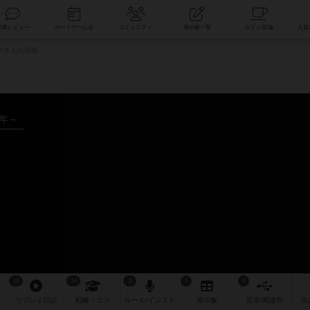
索
新着レビュー
ボードゲーム会
コミュニティ
掲示板一覧
クさんの投稿
4年～
19
13
11
9
8
リプレイ
日記
戦略
・コツ
ルール
/インスト
掲示板
拡張/関連
作
次