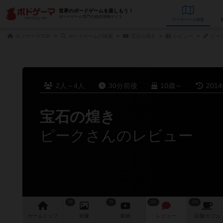
世界のボードゲームを楽しもう！
ボードゲーム専門の総合情報サイト
データベース
検
ボドゲーマTOP
ボードゲームの検索
宝石の煌き
レビュー
ピー
2人～4人
30分前後
10歳～
201
宝石の煌き
ピークさんのレビュー
69
25
161
430
ゲーム
トップ
画像
動画
レビュー
店舗/
カフェ