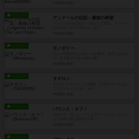
5年弱前
の投稿
レビュー
アンドールの伝説：最後の希望
アンドールの伝説の一つ目として購入。アンドー
ルの伝説一作目を知らない状...
5年弱前
の投稿
レビュー
モノポリー
プレイ時間がかなり長いのが難点。名作ではある
が、大人数でやると物件の購...
5年弱前
の投稿
レビュー
タギロン
主に2人でプレイしての感想。2人用のゲームはい
くつかプレイしたが、タギ...
5年弱前
の投稿
レビュー
バウンス・オフ！
単純だが、熱くなってしまうゲーム。カシャッと
ハマる時の音は気持ちが良い...
5年弱前
の投稿
レビュー