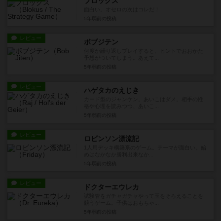
ブロックス
面白い。オセロの次はコレだ！
5年弱前
の投稿
レビュー
ボブジテン
何度か繰り返しプレイすると、ヒントでおおかた
予想がついてしまう。あえて...
5年弱前
の投稿
レビュー
ハゲタカのえじき
カード型のジャンケン。あいこはダメ。相手の性
格や心理を読みつつ、あいこ...
5年弱前
の投稿
レビュー
ロビンソン漂流記
1人用デッキ構築系のゲーム。テーマが面白い。始
めはなかなか勝利出来なか...
5年弱前
の投稿
レビュー
ドクターエウレカ
試験管をガチャガチャやって玉をそろえることを
競うゲーム。子供はおもちゃ...
5年弱前
の投稿