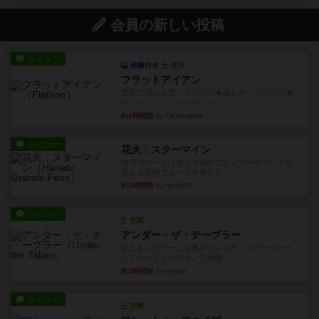
会員の新しい投稿
レビュー
画像付き
充実
フラットアイアン
世界に浸れる度 ☆☆☆☆★楽しさ ☆☆☆☆★
タイパ ☆☆☆☆☆マンハッ...
約1時間前
by DKnewyork
レビュー
花火：スターマイン
自分のカードは見えず他のプレイヤーのカードが
見える状態でカードを教えた...
約3時間前
by mob567
レビュー
充実
アンダー・ザ・テーブラー
笑えるバカゲームを集めているライトゲーマーと
してのレビューです。正体隠...
約5時間前
by toyota
レビュー
充実