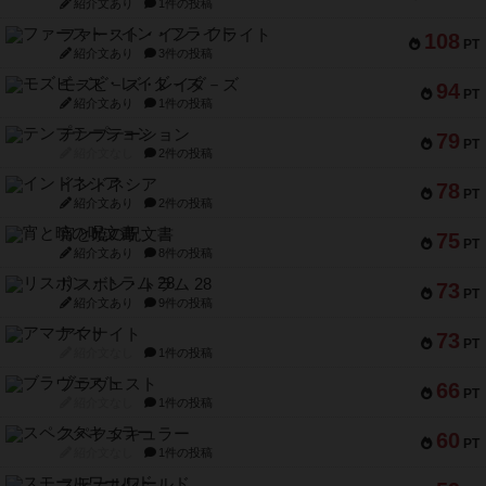
紹介文あり
1件の投稿
ファースト・イン・フライト
108
PT
紹介文あり
3件の投稿
モズビ－ズ・レイダ－ズ
94
PT
紹介文あり
1件の投稿
テンプテーション
79
PT
紹介文なし
2件の投稿
インドネシア
78
PT
紹介文あり
2件の投稿
宵と暁の呪文書
75
PT
紹介文あり
8件の投稿
リスボン・トラム 28
73
PT
紹介文あり
9件の投稿
アマナイト
73
PT
紹介文なし
1件の投稿
ブラヴェスト
66
PT
紹介文なし
1件の投稿
スペクタキュラー
60
PT
紹介文なし
1件の投稿
スモールワールド