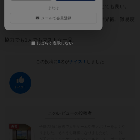
世界を飛び回り、細菌と戦ってる世界観はとても良い。
または
メールで会員登録
運要素、作戦、ボードやコンポーネント、世界観、難易度
全てにおいてバランスが良い。
協力でも1人でもマストな一品。
しばらく表示しない
この投稿に
0
名が
ナイス！
しました
ナイス！
このレビューの投稿者
子供の頃に家族で人生ゲームやモノポリーをよくや
勇者
りました。そのうち麻雀になりましたが、、、 我
が子とコミュニケーションツールとして、ボードゲ