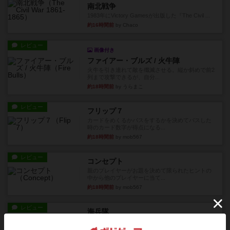
南北戦争
1983年にVictory Gamesが出版した『The Civil ...
約16時間前
by Chaco
レビュー
画像付き
ファイアー・ブルズ / 火牛陣
火牛を引き連れて敵を殲滅させる。縦か斜めで前2
列まで攻撃できるが、自分...
約18時間前
by うらまこ
レビュー
フリップ７
カードをめくるかパスをするかを決めてパスした
時のカード数字が得点になる...
約18時間前
by mob567
レビュー
コンセプト
親のプレイヤーがお題を決めて限られたヒントの
中から他のプレイヤーに当て...
約18時間前
by mob567
レビュー
海兵隊
1988年にVictory Gamesが出版した
『Leathernec...