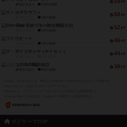
59
PT
紹介文あり
13件の投稿
ギャンブラー
58
PT
紹介文なし
2件の投稿
Bitter End ブタペスト救出作戦
52
PT
紹介文なし
1件の投稿
ラピード
46
PT
紹介文なし
1件の投稿
ザ・フラッフィー・ライト
44
PT
紹介文なし
0件の投稿
ふたつの城の物語
39
PT
紹介文あり
6件の投稿
※Apple、Apple のロゴ は、米国および他の国々で登録されたApple Inc.の商標です。
※App Store は、Apple Inc.のサービスマークです。
※Android は、グーグル インコーポレイテッドの商標または登録商標です。
※Google Play とそのロゴは、Google Inc.の商標または登録商標です。
ボドゲーマTOP