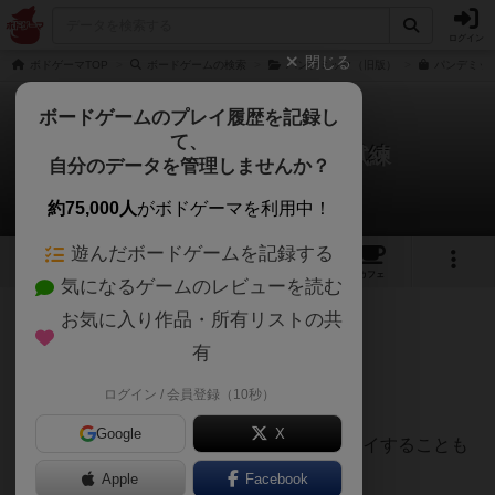
ログイン
閉じる
ボドゲーマTOP
ボードゲームの検索
パンデミック（旧版）
パンデミック
ボードゲームのプレイ履歴を記録し
て、
パンデミック：新たなる試練
自分のデータを管理しませんか？
ピークさんのレビュー
約75,000人
がボドゲーマを利用中！
遊んだボードゲームを記録する
36
6
101
346
トップ
画像
動画
レビュー
カフェ
気になるゲームのレビューを読む
お気に入り作品・所有リストの共
404名
0名
0
5年弱前
有
ログイン / 会員登録（10秒）
協力型ゲームの名作。
Google
X
1人用として複数のキャラクターを操りプレイすることも
できる。
Apple
Facebook