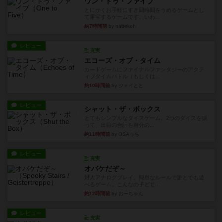
ワン・トゥ・ファイブ
とにかくお手軽にすき間時間をうめるゲームとし
て重宝するゲームです。いわ...
約7時間前
by nabekoh
レビュー
充実
エコーズ・オブ・タイム
カードゲームにファイナルファンタジーのアクテ
ィブタイムバトル（もしくは...
約10時間前
by ジェイとと
レビュー
シャット・ザ・ボックス
とてもシンプルなダイスゲーム。2つのダイスを振
って、出目の合計を自分の...
約11時間前
by OSAっち
レビュー
充実
オバケだぞ～
対人アナログプレイ。簡単なルールで誰とでも遊
べるゲーム。こんなの子ども...
約12時間前
by おーちゃん
レビュー
充実