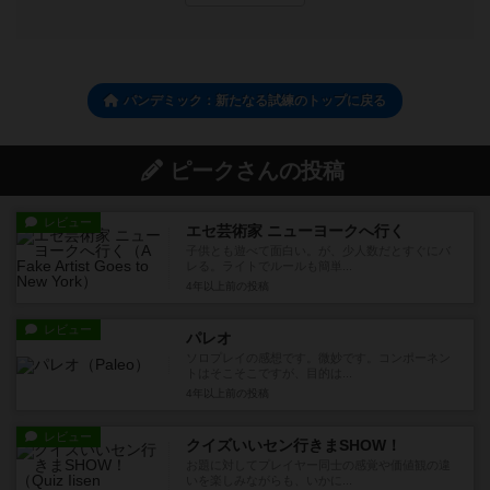
パンデミック：新たなる試練のトップに戻る
ピークさんの投稿
レビュー
エセ芸術家 ニューヨークへ行く
子供とも遊べて面白い。が、少人数だとすぐにバ
レる。ライトでルールも簡単...
4年以上前
の投稿
レビュー
パレオ
ソロプレイの感想です。微妙です。コンポーネン
トはそこそこですが、目的は...
4年以上前
の投稿
レビュー
クイズいいセン行きまSHOW！
お題に対してプレイヤー同士の感覚や価値観の違
いを楽しみながらも、いかに...