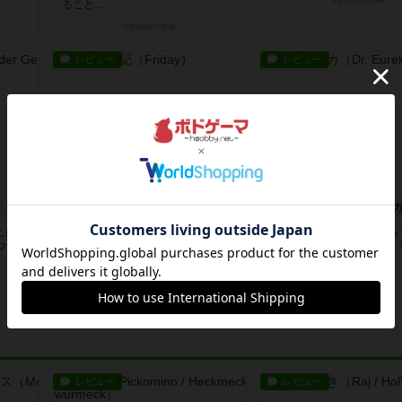
5年弱前
の投稿
ること...
5年弱前
の投稿
レビュー
レビュー
ロビンソン漂流記
ドクターエウレ
こはダ
1人用デッキ構築系のゲーム。テー
試験管をガチャガチャやっ
つつ、
マが面白い。始めはなかなか勝利出
ろえることを競うゲーム。
来なか...
もちゃ...
5年弱前
の投稿
5年弱前
の投稿
レビュー
レビュー