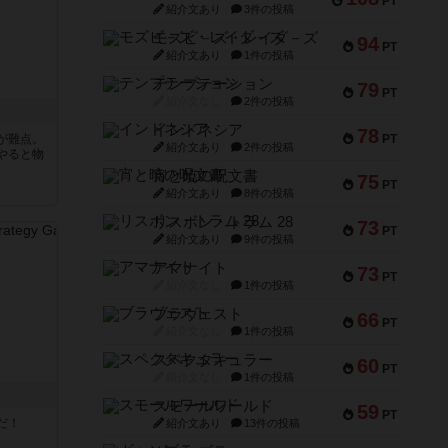
PT
紹介文あり
3件の投稿
モズビ－ズ・レイダ－ズ
94
PT
紹介文あり
1件の投稿
テンプテーション
79
PT
紹介文なし
2件の投稿
インドネシア
78
が難点。
PT
紹介文あり
2件の投稿
やると物
宵と暁の呪文書
75
PT
紹介文あり
8件の投稿
リスボン・トラム 28
73
PT
紹介文あり
9件の投稿
アマナイト
73
PT
紹介文なし
1件の投稿
ブラヴェスト
66
PT
紹介文なし
1件の投稿
スペクタキュラー
60
PT
紹介文なし
1件の投稿
スモールワールド
59
PT
だ！
紹介文あり
13件の投稿