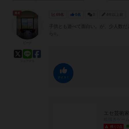
勇者
69名
0名
0
4年以上前
子供とも遊べて面白い。が、少人数だ
ら○。
ピーク
シェアする
ナイス！
エセ芸術家
絵描きゲー
残り2点