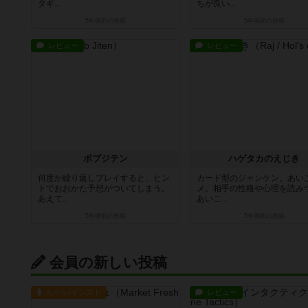
タギ...
ちが良い...
5年弱前
の投稿
5年弱前
の投稿
レビュー
レビュー
ボブジテン
ハゲタカのえじき
何度か繰り返しプレイすると、ヒン
カード型のジャンケン。あい
トでおおかた予想がついてしまう。
メ。相手の性格や心理を読み
あえて...
あいこ...
5年弱前
の投稿
5年弱前
の投稿
会員の新しい投稿
ルール/インスト
レビュー