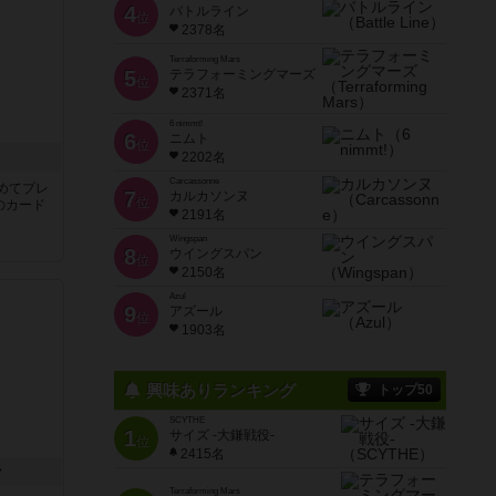
4
バトルライン
位
2378名
Terraforming Mars
5
テラフォーミングマーズ
位
2371名
6 nimmt!
6
ニムト
位
き
2202名
Carcassonne
めてプレ
7
カルカソンヌ
位
のカード
2191名
Wingspan
8
ウイングスパン
位
2150名
Azul
9
アズール
位
1903名
興味ありランキング
トップ50
SCYTHE
1
サイズ -大鎌戦役-
位
2415名
ン
Terraforming Mars