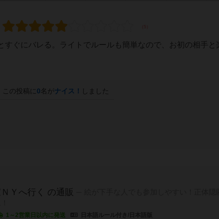
とすぐにバレる。ライトでルールも簡単なので、お初の相手と
この投稿に
0
名が
ナイス！
しました
ＮＹへ行く の通販
絵が下手な人でも参加しやすい！正体隠
ム！
1～2営業日以内に発送
日本語ルール付き/日本語版