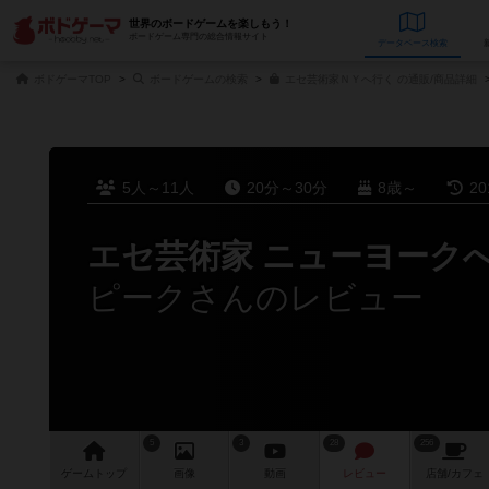
世界のボードゲームを楽しもう！
ボードゲーム専門の総合情報サイト
データベース
検
ボドゲーマTOP
ボードゲームの検索
エセ芸術家ＮＹへ行く の通販/商品詳細
5人～11人
20分～30分
8歳～
2
エセ芸術家 ニューヨーク
ピークさんのレビュー
5
3
28
256
ゲーム
トップ
画像
動画
レビュー
店舗/
カフェ