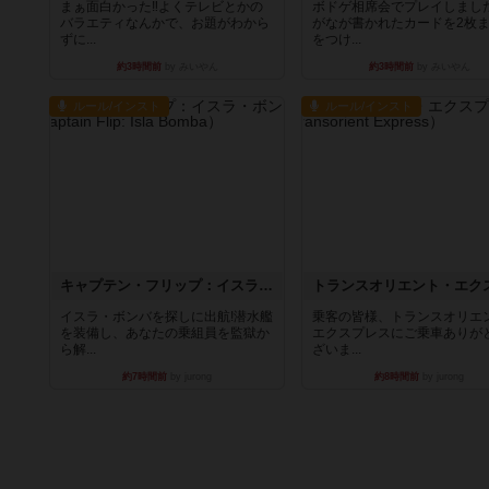
まぁ面白かった‼️よくテレビとかの
ボドゲ相席会でプレイしまし
バラエティなんかで、お題がわから
がなが書かれたカードを2枚
ずに...
をつけ...
約3時間前
by みいやん
約3時間前
by みいやん
ルール/インスト
ルール/インスト
キャプテン・フリップ：イスラ・ボンバ
イスラ・ボンバを探しに出航!潜水艦
乗客の皆様、トランスオリエ
を装備し、あなたの乗組員を監獄か
エクスプレスにご乗車ありが
ら解...
ざいま...
約7時間前
by jurong
約8時間前
by jurong