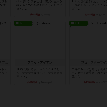
たひら
ベネボレンス女王は、忠実な臣民を
1~2人に限定された、エン
まで手
称えるための祝宴を開こうとしてい
ド系のシステム選んだ企業
ます。...
街で...
約4時間前
by jurong
約5時間前
by あくり
レビュー
レビュー
トランスオリエント・エクスプレス
フラットアイアン
花火：スターマイ
ント・
世界に浸れる度 ☆☆☆☆★楽し
自分のカードは見えず他の
とうご
さ ☆☆☆☆★タイパ ☆☆☆☆☆
ーのカードが見える状態で
マンハッ...
教えた...
約9時間前
by DKnewyork
約11時間前
by mob567