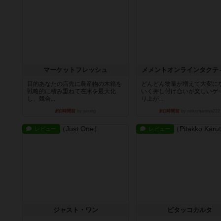
マーケットフレッシュ
メメントオンラインタクテ
目的あなたの店先に農産物の木箱を
どんどん物量が増えて大変に
戦略的に積み重ねて在庫を最大化
いく押し付け合いが楽しいゲ
し、競合...
り上が...
約1時間前
by jurong
約1時間前
by nekomanma222
レビュー
レビュー
ジャスト・ワン
ピタッコカルタ