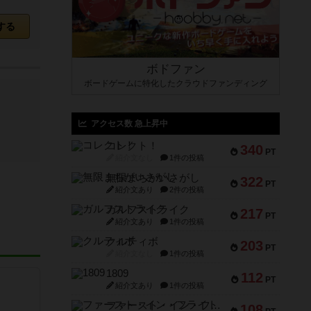
する
ボドファン
ボードゲームに特化したクラウドファンディング
アクセス数 急上昇中
コレクト！
340
PT
紹介文なし
1件の投稿
無限まちがいさがし
322
PT
紹介文あり
2件の投稿
ガルフストライク
217
PT
紹介文あり
1件の投稿
クルティボ
203
PT
紹介文なし
1件の投稿
1809
112
PT
紹介文あり
1件の投稿
ファースト・イン・フライト
108