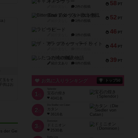
ギャンブラー
58
PT
紹介文なし
2件の投稿
Bitter End ブタペスト救出作戦
52
PT
紹介文なし
1件の投稿
ラピード
46
PT
紹介文なし
1件の投稿
ザ・フラッフィー・ライト
44
PT
紹介文なし
0件の投稿
ふたつの城の物語
39
PT
紹介文あり
6件の投稿
カ
て玉をそ
お気に入りランキング
トップ50
子供はお
Splendor
1
宝石の煌き
位
4041名
Die Siedler von Catan
2
カタン
位
3616名
Dominion
3
ドミニオン
位
2530名
Battle Line