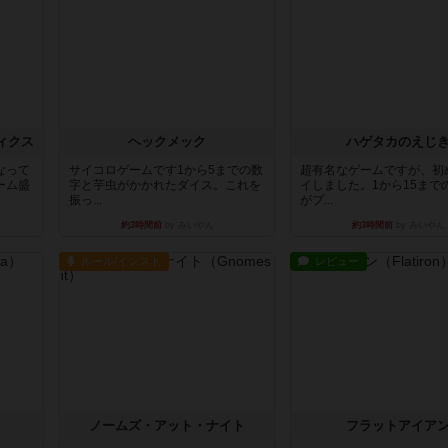
ィクス
ヘックメック
ハゲタカのえじ
なって
サイコロゲームです1から5までの数
超有名なゲームですが、初
ーム盛
字と芋虫がかかれたダイス。これを
イしました。1から15まで
振っ...
がプ...
約3時間前
by みいやん
約3時間前
by みいやん
ルール/インスト
レビュー
ノームズ・アット・ナイト
フラットアイア