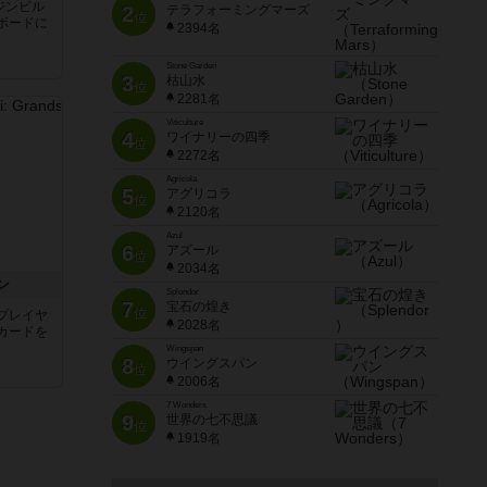
ジンビル
2
テラフォーミングマーズ
位
ボードに
2394名
Stone Garden
3
枯山水
位
2281名
Viticulture
4
ワイナリーの四季
位
2272名
Agricola
5
アグリコラ
位
2120名
Azul
6
アズール
位
2034名
ン
Splendor
7
宝石の煌き
位
プレイヤ
2028名
カードを
Wingspan
8
ウイングスパン
位
2006名
7 Wonders
9
世界の七不思議
位
1919名