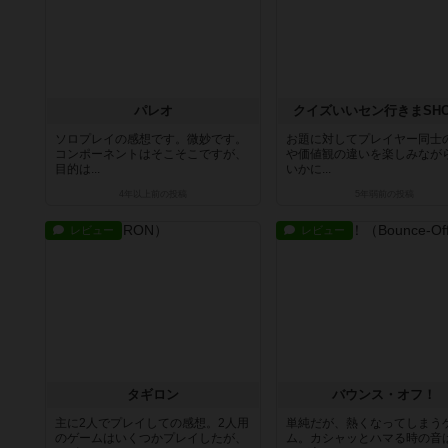
パレオ
クイズいいセン行きまSH
ソロプレイの感想です。微妙です。
お題に対してプレイヤー同士
コンポーネントはそこそこですが、
や価値観の違いを楽しみなが
目的は...
いかに...
4年以上前
の投稿
5年弱前
の投稿
レビュー
レビュー
タギロン
バウンス・オフ！
主に2人でプレイしての感想。2人用
単純だが、熱くなってしまう
のゲームはいくつかプレイしたが、
ム。カシャッとハマる時の音