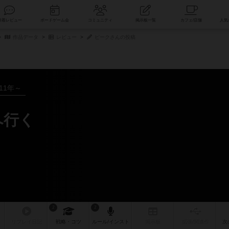
索
新着レビュー
ボードゲーム会
コミュニティ
掲示板一覧
作品データ
レビュー
ピークさんの投稿
011年～
へ行く
2
2
リプレイ
日記
戦略
・コツ
ルール
/インスト
掲示板
拡張/関連
作
次