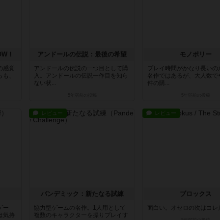
OW！
アンドールの伝説：最後の希望
モノポリー
の感覚
アンドールの伝説の一つ目として購
プレイ時間がかなり長いの
らも、
入。アンドールの伝説一作目を知ら
名作ではあるが、大人数で
ない状...
件の購...
5年弱前
の投稿
5年弱前
の投稿
レビュー
レビュー
パンデミック：新たなる試練
ブロックス
ゲー
協力型ゲームの名作。1人用として
面白い。オセロの次はコレ
は気持
複数のキャラクターを操りプレイす