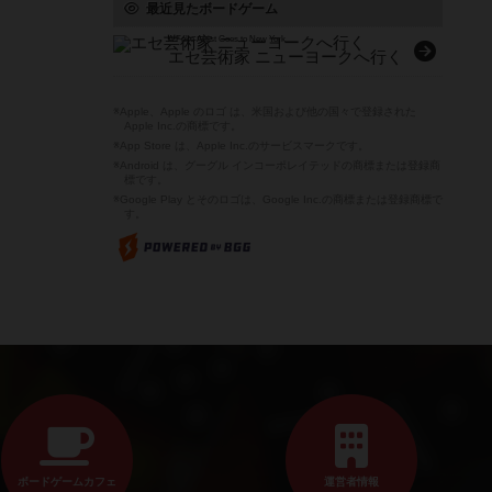
最近見たボードゲーム
A Fake Artist Goes to New York
エセ芸術家 ニューヨークへ行く
※Apple、Apple のロゴ は、米国および他の国々で登録された
Apple Inc.の商標です。
※App Store は、Apple Inc.のサービスマークです。
※Android は、グーグル インコーポレイテッドの商標または登録商
標です。
※Google Play とそのロゴは、Google Inc.の商標または登録商標で
す。
ボードゲームカフェ
運営者情報