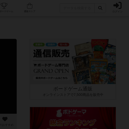
ログイン
カフェ/店舗
人気ボードゲーム
通販ストア
ボードゲーム通販
オンラインストアで7,500商品を販売中
のおすすめ