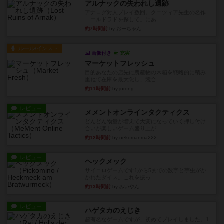
アルナックの失われし遺跡
アナログ対人プレイ数回。クニツィア先生の名作
「エルドラドを探して」にあ...
約7時間前
by おーちゃん
ルール/インスト
画像付き
充実
マーケットフレッシュ
目的あなたの店先に農産物の木箱を戦略的に積み
重ねて在庫を最大化し、競合...
約11時間前
by jurong
レビュー
メメントオンラインタクティクス
どんどん物量が増えて大変になっていく押し付け
合いが楽しいゲーム盛り上が...
約12時間前
by nekomanma222
レビュー
ヘックメック
サイコロゲームです1から5までの数字と芋虫がか
かれたダイス。これを振っ...
約13時間前
by みいやん
レビュー
ハゲタカのえじき
超有名なゲームですが、初めてプレイしました。1