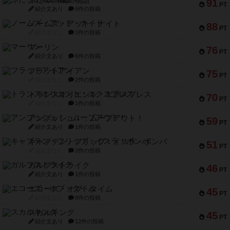
ふたつの城の物語
91
PT
紹介文あり
6件の投稿
ノームズ・アット・ナイト
88
PT
紹介文なし
1件の投稿
マーリン
76
PT
紹介文あり
6件の投稿
フラットアイアン
75
PT
紹介文なし
2件の投稿
トランスオリエント・エクスプレス
70
PT
紹介文なし
1件の投稿
アンブッシュ！：ムーブアウト！
59
PT
紹介文あり
1件の投稿
キャプテン・フリップ：イスラ・ボンバ
51
PT
紹介文なし
2件の投稿
ガルフストライク
46
PT
紹介文あり
1件の投稿
エコーズ・オブ・タイム
45
PT
紹介文なし
8件の投稿
スカルキング
45
PT
紹介文あり
12件の投稿