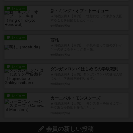
レビュー
新・キング・オブ・トーキョー
★簡易説明★【目的】 怪獣になって東京を支配
することを目的としたゲーム...
6年弱前
の投稿
レビュー
萌札
★簡易説明★【目的】 手札を使って他のプレイ
ヤーの萌えるキャラクター像...
6年弱前
の投稿
レビュー
ダンガンロンパ はじめての学級裁判
★簡易説明★【目的】ダンガンロンパの登場人物
になり、学級裁判を行います...
6年弱前
の投稿
レビュー
カーニバル・モンスターズ
★簡易説明★【目的】 モンスターを捕まえて一
番立派な怪物園を作ること。...
6年弱前
の投稿
会員の新しい投稿