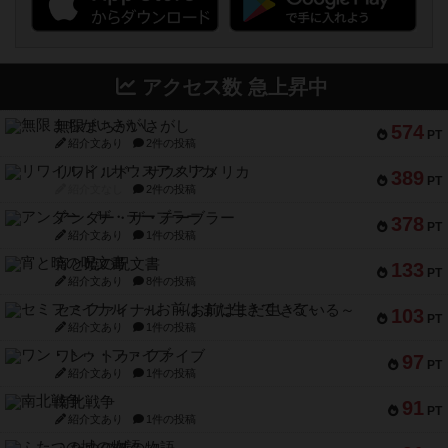
アクセス数 急上昇中
無限まちがいさがし
574
PT
紹介文あり
2件の投稿
リワイルド：サウスアメリカ
389
PT
紹介文なし
2件の投稿
アンダー・ザ・テーブラー
378
PT
紹介文あり
1件の投稿
宵と暁の呪文書
133
PT
紹介文あり
8件の投稿
セミファイナル ～お前はまだ生きている～
103
PT
紹介文あり
1件の投稿
ワン・トゥ・ファイブ
97
PT
紹介文あり
1件の投稿
南北戦争
91
PT
紹介文あり
1件の投稿