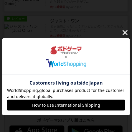
から15までのカードがプ...
約13時間前
by みいやん
レビュー
ジャスト・ワン
まぁ面白かった‼️よくテレビとかのバラエティなん
かで、お題がわからずに...
約13時間前
by みいやん
レビュー
ピタッコカルタ
ボドゲ相席会でプレイしましたひらがなが書かれ
たカードを2枚まで手をつけ...
約14時間前
by みいやん
ルール/インスト
画像付き
充実
ノームズ・アット・ナイト
ベネボレンス女王は、忠実な臣民を称えるための
祝宴を開こうとしています。...
約14時間前
by jurong
ボドゲーマのアプリ版はこちら