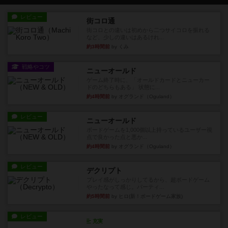
レビュー
街コロ通
街コロとの違いは初めから二つサイコロを振れる
など、少しの違いはあるけれ...
約3時間前
by くみ
戦略やコツ
ニューオールド
ゲーム終了時に、「オールドカードとニューカー
ドのどちらもある」 状態に...
約4時間前
by オグランド（Oguland）
レビュー
ニューオールド
ボードゲームを1,000個以上持っているユーザー視
点で良かった点と悪か...
約4時間前
by オグランド（Oguland）
レビュー
デクリプト
プレイ感がしっかりしてるから、超ボードゲーム
やったなって感じ。パーティ...
約5時間前
by ヒロ(新！ボードゲーム家族)
レビュー
充実