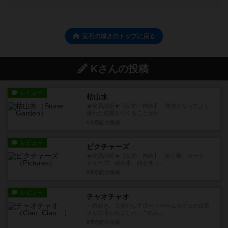
宝石の煌きのトップに戻る
Kさんの投稿
レビュー
枯山水
★簡易説明★【目的・内容】 禅僧となってより
優れた庭園をつくることが目...
6年弱前
の投稿
レビュー
ピクチャーズ
★簡易説明★【目的・内容】 石と棒、カード、
キューブ、積み木、紐を使っ...
6年弱前
の投稿
レビュー
チャオチャオ
一番好き。大笑いしてボードゲームカフェの店長
さんに叱られました。ごめん...
6年弱前
の投稿