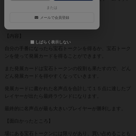
または
【ジャンル】
メールで会員登録
セットコレクション・拡大再生産
【内容】
しばらく表示しない
自分の手番になったら宝石トークンを得るか、宝石トーク
ンを使って発展カードを得ることができます。
また発展カードは宝石トークンの役割も果たすので、どん
どん発展カードを得やすくなっていきます。
発展カードに書かれた名声点を合計して１５点に達したプ
レイヤーが出たら最終ラウンドになります。
最終的に名声点が最も大きいプレイヤーが勝利します。
【面白かったところ】
場にある宝石トークンには限りがあり、買い占めることも