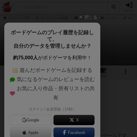
ログイン
閉じる
ボドゲーマTOP
ボードゲームの検索
宝石の煌き
レビュー
Kさん
ボードゲームのプレイ履歴を記録し
て、
宝石の煌き
自分のデータを管理しませんか？
Kさんのレビュー
約75,000人
がボドゲーマを利用中！
遊んだボードゲームを記録する
69
25
161
430
トップ
画像
動画
レビュー
カフェ
気になるゲームのレビューを読む
お気に入り作品・所有リストの共
305名
1名
0
6年弱前
有
ログイン / 会員登録（10秒）
★簡易説明★
Google
X
【目的】
Apple
Facebook
宝石商となって名声を得ることを目的としたゲームです。