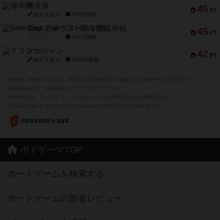
海兵隊
45
PT
紹介文あり
1件の投稿
Bitter End ブタペスト救出作戦
45
PT
紹介文なし
1件の投稿
ドコジャン
42
PT
紹介文あり
10件の投稿
※Apple、Apple のロゴ は、米国および他の国々で登録されたApple Inc.の商標です。
※App Store は、Apple Inc.のサービスマークです。
※Android は、グーグル インコーポレイテッドの商標または登録商標です。
※Google Play とそのロゴは、Google Inc.の商標または登録商標です。
ボドゲーマTOP
ボードゲームを検索する
ボードゲームの新着レビュー