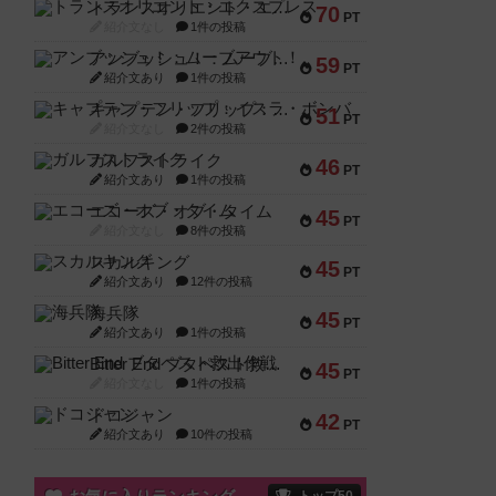
トランスオリエント・エクスプレス
70
PT
紹介文なし
1件の投稿
アンブッシュ！：ムーブアウト！
59
PT
紹介文あり
1件の投稿
キャプテン・フリップ：イスラ・ボンバ
51
PT
紹介文なし
2件の投稿
ガルフストライク
46
PT
紹介文あり
1件の投稿
エコーズ・オブ・タイム
45
PT
紹介文なし
8件の投稿
スカルキング
45
PT
紹介文あり
12件の投稿
海兵隊
45
PT
紹介文あり
1件の投稿
Bitter End ブタペスト救出作戦
45
PT
紹介文なし
1件の投稿
ドコジャン
42
PT
紹介文あり
10件の投稿