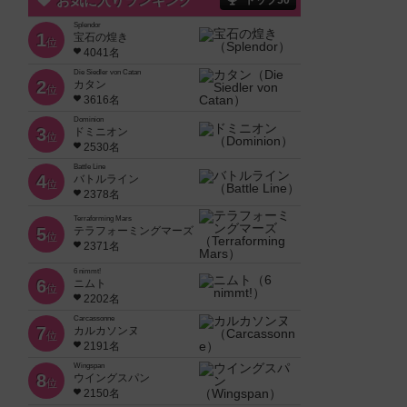
お気に入りランキング
トップ50
Splendor
1
宝石の煌き
位
4041名
Die Siedler von Catan
2
カタン
位
3616名
Dominion
3
ドミニオン
位
2530名
Battle Line
4
バトルライン
位
2378名
Terraforming Mars
5
テラフォーミングマーズ
位
2371名
6 nimmt!
6
ニムト
位
2202名
Carcassonne
7
カルカソンヌ
位
2191名
Wingspan
8
ウイングスパン
位
2150名