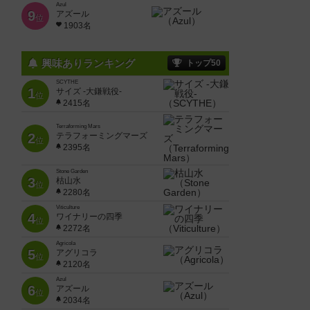
Azul
9
アズール
位
1903名
興味ありランキング
トップ50
SCYTHE
1
サイズ -大鎌戦役-
位
2415名
Terraforming Mars
2
テラフォーミングマーズ
位
2395名
Stone Garden
3
枯山水
位
2280名
Viticulture
4
ワイナリーの四季
位
2272名
Agricola
5
アグリコラ
位
2120名
Azul
6
アズール
位
2034名