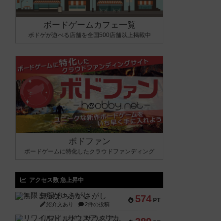
ボードゲームカフェ一覧
ボドゲが遊べる店舗を全国500店舗以上掲載中
ボドファン
ボードゲームに特化したクラウドファンディング
アクセス数 急上昇中
無限まちがいさがし
574
PT
紹介文あり
2件の投稿
リワイルド：サウスアメリカ