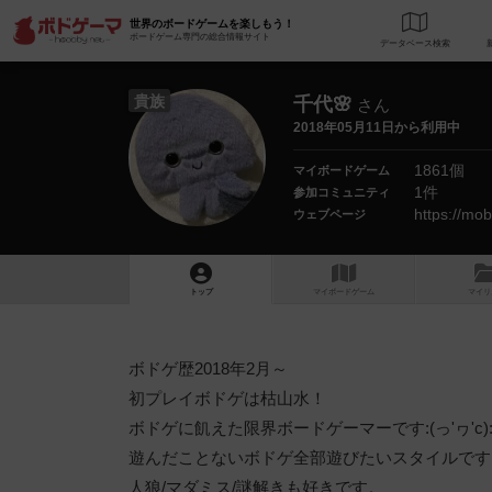
世界のボードゲームを楽しもう！
ボードゲーム専門の総合情報サイト
データベース
検
貴族
千代🌸
さん
2018年05月11日から利用中
1861個
マイボードゲーム
1件
参加コミュニティ
https://mob
ウェブページ
トップ
マイボードゲーム
マイリ
ボドゲ歴2018年2月～
初プレイボドゲは枯山水！
ボドゲに飢えた限界ボードゲーマーです:(っ'ヮ'c)
遊んだことないボドゲ全部遊びたいスタイルです
人狼/マダミス/謎解きも好きです。