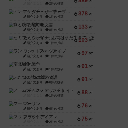
389
PT
紹介文なし
2件の投稿
アンダー・ザ・テーブラー
378
PT
紹介文あり
1件の投稿
宵と暁の呪文書
133
PT
紹介文あり
8件の投稿
セミファイナル ～お前はまだ生きている～
103
PT
紹介文あり
1件の投稿
ワン・トゥ・ファイブ
97
PT
紹介文あり
1件の投稿
南北戦争
91
PT
紹介文あり
1件の投稿
ふたつの城の物語
91
PT
紹介文あり
6件の投稿
ノームズ・アット・ナイト
88
PT
紹介文なし
1件の投稿
マーリン
76
PT
紹介文あり
6件の投稿
フラットアイアン
75
PT
紹介文なし
2件の投稿