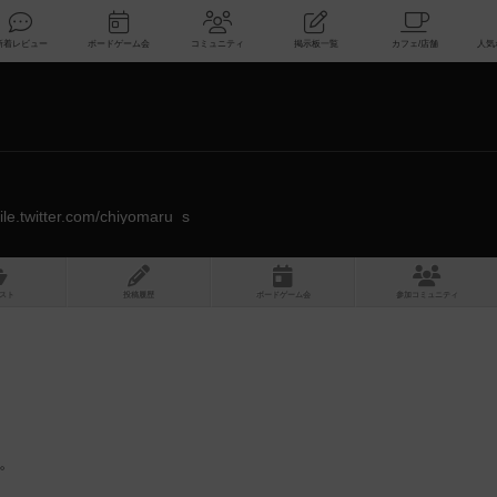
索
新着レビュー
ボードゲーム会
コミュニティ
掲示板一覧
ile.twitter.com/chiyomaru_s
スト
投稿履歴
ボ
ー
ドゲ
ーム
会
参加
コミュニティ
:
。