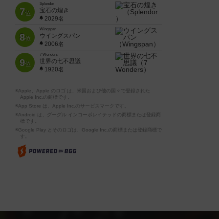
Splendor
7
宝石の煌き
位
2029名
Wingspan
8
ウイングスパン
位
2006名
7 Wonders
9
世界の七不思議
位
1920名
※Apple、Apple のロゴ は、米国および他の国々で登録された
Apple Inc.の商標です。
※App Store は、Apple Inc.のサービスマークです。
※Android は、グーグル インコーポレイテッドの商標または登録商
標です。
※Google Play とそのロゴは、Google Inc.の商標または登録商標で
す。