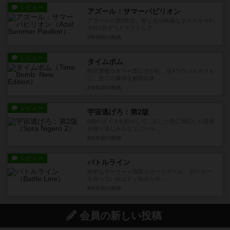
レビュー
アズール：サマーパビリオン
アズールの第3作目。形と色が綺麗なタイルをそれ
ぞれ1色ずつドラフトして...
6年弱前
の投稿
レビュー
タイムボム
時空警察やボマー団に分かれ、全4ラウンドのうち
に、全ての爆弾を解除出来...
約6年前
の投稿
レビュー
宇宙逃げろ：第2版
6個のダイスを転がして、出した色に対応した移動
を繰り返しみんなでゴール...
約6年前
の投稿
レビュー
バトルライン
簡単なポーカー＋陣取りカードゲーム。ポーカー
を知っていればすぐ始められ...
約6年前
の投稿
会員の新しい投稿