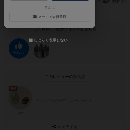
2〜4人で遊べて、人数やカードの内容によって毎回戦略が
または
変わるため長く遊べます。
メールで会員登録
この投稿に
1
名が
ナイス！
しました
しばらく表示しない
ナイス！
このレビューの投稿者
勇者
自己紹介文が未設定のユーザーです
Miy
シェアする