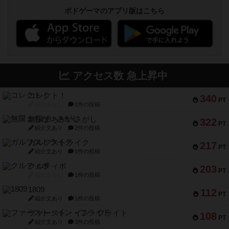
ボドゲーマのアプリ版はこちら
アクセス数 急上昇中
コレクト！
340
PT
紹介文なし
1件の投稿
無限まちがいさがし
322
PT
紹介文あり
2件の投稿
ガルフストライク
217
PT
紹介文あり
1件の投稿
クルティボ
203
PT
紹介文なし
1件の投稿
1809
112
PT
紹介文あり
1件の投稿
ファースト・イン・フライト
108
PT
紹介文あり
3件の投稿