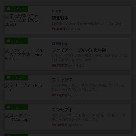
レビュー
充実
南北戦争
1983年にVictory Gamesが出版した『The Civil ...
約9時間前
by Chaco
レビュー
画像付き
ファイアー・ブルズ / 火牛陣
火牛を引き連れて敵を殲滅させる。縦か斜めで前2
列まで攻撃できるが、自分...
約11時間前
by うらまこ
レビュー
フリップ７
カードをめくるかパスをするかを決めてパスした
時のカード数字が得点になる...
約11時間前
by mob567
レビュー
コンセプト
親のプレイヤーがお題を決めて限られたヒントの
中から他のプレイヤーに当て...
約12時間前
by mob567