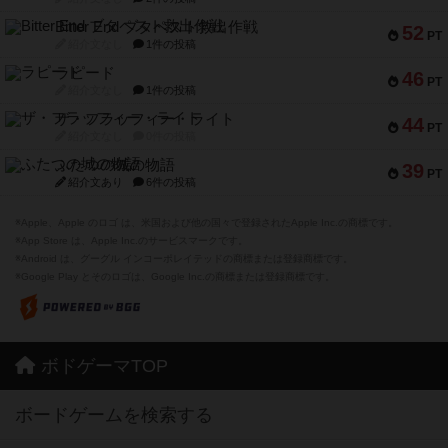
Bitter End ブタペスト救出作戦
52
PT
紹介文なし
1件の投稿
ラピード
46
PT
紹介文なし
1件の投稿
ザ・フラッフィー・ライト
44
PT
紹介文なし
0件の投稿
ふたつの城の物語
39
PT
紹介文あり
6件の投稿
※Apple、Apple のロゴ は、米国および他の国々で登録されたApple Inc.の商標です。
※App Store は、Apple Inc.のサービスマークです。
※Android は、グーグル インコーポレイテッドの商標または登録商標です。
※Google Play とそのロゴは、Google Inc.の商標または登録商標です。
ボドゲーマTOP
ボードゲームを検索する