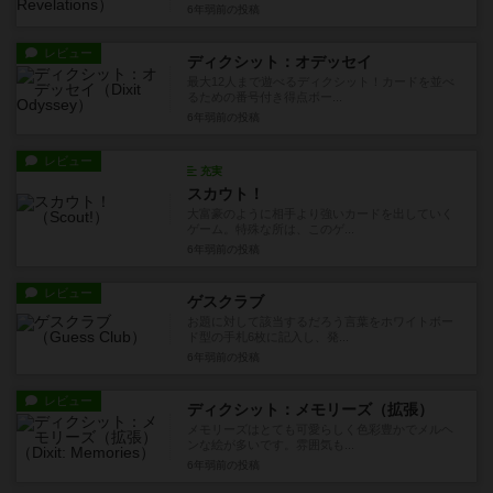
6年弱前
の投稿
レビュー
ディクシット：オデッセイ
最大12人まで遊べるディクシット！カードを並べ
るための番号付き得点ボー...
6年弱前
の投稿
レビュー
充実
スカウト！
大富豪のように相手より強いカードを出していく
ゲーム。特殊な所は、このゲ...
6年弱前
の投稿
レビュー
ゲスクラブ
お題に対して該当するだろう言葉をホワイトボー
ド型の手札6枚に記入し、発...
6年弱前
の投稿
レビュー
ディクシット：メモリーズ（拡張）
メモリーズはとても可愛らしく色彩豊かでメルヘ
ンな絵が多いです。雰囲気も...
6年弱前
の投稿