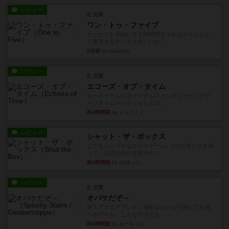
レビュー
充実
ワン・トゥ・ファイブ
とにかくお手軽にすき間時間をうめるゲームとし
て重宝するゲームです。いわ...
8分前
by nabekoh
レビュー
充実
エコーズ・オブ・タイム
カードゲームにファイナルファンタジーのアクテ
ィブタイムバトル（もしくは...
約4時間前
by ジェイとと
レビュー
シャット・ザ・ボックス
とてもシンプルなダイスゲーム。2つのダイスを振
って、出目の合計を自分の...
約4時間前
by OSAっち
レビュー
充実
オバケだぞ～
対人アナログプレイ。簡単なルールで誰とでも遊
べるゲーム。こんなの子ども...
約6時間前
by おーちゃん