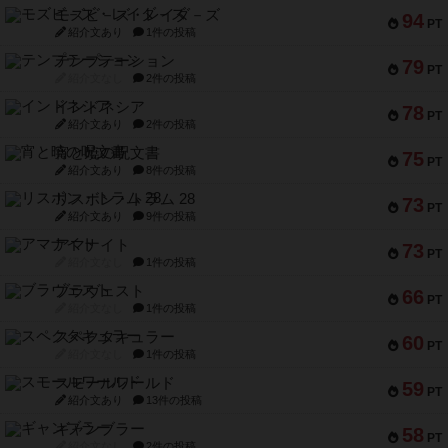
モズビ－ズ・レイダ－ズ
94
PT
紹介文あり
1件の投稿
テンプテーション
79
PT
紹介文なし
2件の投稿
インドネシア
78
PT
紹介文あり
2件の投稿
宵と暁の呪文書
75
PT
紹介文あり
8件の投稿
リスボン・トラム 28
73
PT
紹介文あり
9件の投稿
アマナイト
73
PT
紹介文なし
1件の投稿
ブラヴェスト
66
PT
紹介文なし
1件の投稿
スペクタキュラー
60
PT
紹介文なし
1件の投稿
スモールワールド
59
PT
紹介文あり
13件の投稿
ギャンブラー
58
PT
紹介文なし
2件の投稿