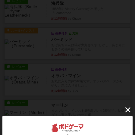
レビュー
海兵隊
1988年にVictory Gamesが出版した
『Leathernec...
約12時間前
by Chaco
ルール/インスト
画像付き
充実
パーミッド
おばあちゃんは猫が大好きです!しかし、あまりに
も多くの猫を飼っているた...
約12時間前
by jurong
レビュー
画像付き
オラパ・マイン
お気に入りのplayte製です。オラパスペースから
やり、気に入りました...
約12時間前
by くみ
レビュー
マーリン
４人プレイ。インスト1時間プレイ2時間半。結構
ダイス運と手札のカード運...
約13時間前
by oliber