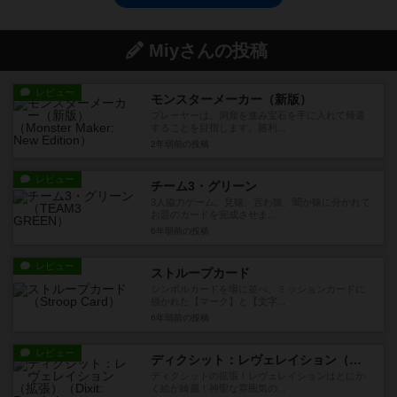
Miyさんの投稿
レビュー
モンスターメーカー（新版）
プレーヤーは、洞窟を進み宝石を手に入れて帰還
することを目指します。勝利...
2年弱前
の投稿
レビュー
チーム3・グリーン
3人協力ゲーム。見猿、言わ猿、聞か猿に分かれて
お題のカードを完成させま...
6年弱前
の投稿
レビュー
ストループカード
シンボルカードを場に並べ、ミッションカードに
描かれた【マーク】と【文字...
6年弱前
の投稿
レビュー
ディクシット：レヴェレイション（拡張）
ディクシットの拡張！レヴェレイションはとにか
く絵が綺麗！神聖な雰囲気の...