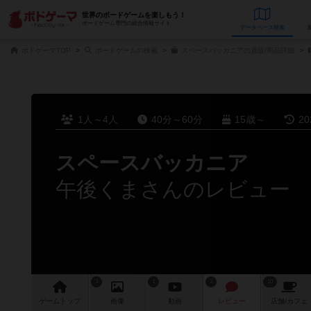
世界のボードゲームを楽しもう！
ボードゲーム専門の総合情報サイト
データベース
検
ボドゲーマTOP
ボードゲームの検索
スペースバッカニアの通販/商品詳細
1人～4人
40分～60分
15歳～
2
スペースバッカニア
午後くまさんのレビュー
3
1
3
10
ゲーム
トップ
画像
動画
レビュー
店舗/
カフェ