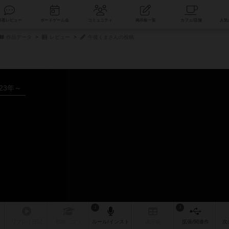
索
新着レビュー
ボードゲーム会
コミュニティ
掲示板一覧
作品データ
レビュー
午後くまさんの投稿
023年～
1
3
リプレイ
日記
戦略
・コツ
ルール
/インスト
掲示板
拡張/関連
作
次