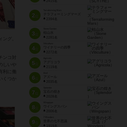
2415名
Terraforming Mars
2
テラフォーミングマーズ
位
2394名
Stone Garden
3
枯山水
位
2281名
ィング。
Viticulture
4
ワイナリーの四季
位
2272名
チンコ対
Agricola
5
アグリコラ
位
のしいや
2119名
有利に働
Azul
6
アズール
いくつか
位
2035名
Splendor
7
宝石の煌き
位
2028名
Wingspan
8
ウイングスパン
位
2006名
7 Wonders
9
世界の七不思議
位
1919名