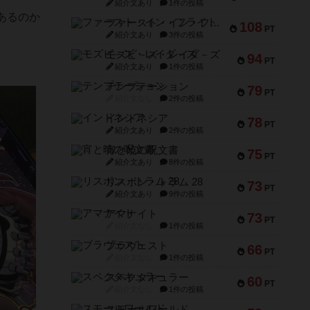
紹介文あり
1件の投稿
あるのか
ファースト・イン・フライト
108
PT
紹介文あり
3件の投稿
モズビ－ズ・レイダ－ズ
94
PT
紹介文あり
1件の投稿
テンプテーション
79
PT
紹介文なし
2件の投稿
インドネシア
78
PT
紹介文あり
2件の投稿
宵と暁の呪文書
75
PT
紹介文あり
8件の投稿
リスボン・トラム 28
73
PT
紹介文あり
9件の投稿
アマナイト
73
PT
紹介文なし
1件の投稿
ブラヴェスト
66
PT
紹介文なし
1件の投稿
スペクタキュラー
60
PT
紹介文なし
1件の投稿
スモールワールド