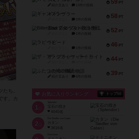
59
PT
紹介文あり
13件の投稿
ギャンブラー
58
PT
紹介文なし
2件の投稿
Bitter End ブタペスト救出作戦
52
PT
紹介文なし
1件の投稿
ラピード
46
PT
紹介文なし
1件の投稿
ザ・フラッフィー・ライト
44
PT
紹介文なし
0件の投稿
ふたつの城の物語
39
PT
紹介文あり
6件の投稿
ツたち。
お気に入りランキング
トップ50
です。カ
Splendor
1
宝石の煌き
位
4040名
Die Siedler von Catan
2
カタン
位
3616名
Dominion
ドミニオン