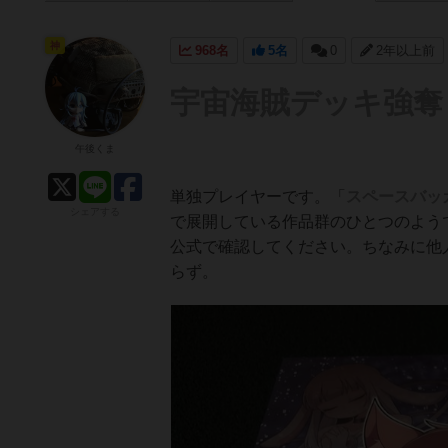
神
968名
5名
0
2年以上前
宇宙海賊デッキ強奪
午後くま
単独プレイヤーです。「
スペースバッ
シェアする
で展開している作品群のひとつのよう
公式で確認してください。ちなみに他
らず。