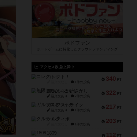
ボドファン
ボードゲームに特化したクラウドファンディング
アクセス数 急上昇中
コレクト！
340
PT
紹介文なし
1件の投稿
無限まちがいさがし
322
PT
紹介文あり
2件の投稿
ガルフストライク
217
PT
紹介文あり
1件の投稿
クルティボ
203
PT
紹介文なし
1件の投稿
1809
112
PT