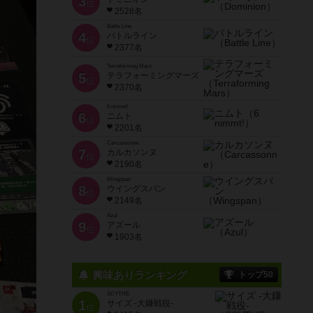
3
位
2528名
Battle Line
4
バトルライン
位
2377名
Terraforming Mars
5
テラフォーミングマーズ
位
2370名
6 nimmt!
6
ニムト
位
2201名
Carcassonne
7
カルカソンヌ
位
2190名
Wingspan
8
ウイングスパン
位
2149名
Azul
9
アズール
位
1903名
興味ありランキング
トップ50
SCYTHE
1
サイズ -大鎌戦役-
位