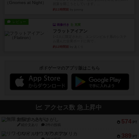
祝宴を開こうとしています。...
約11時間前
by jurong
レビュー
画像付き
充実
フラットアイアン
1~2人に限定された、エンジンビルド系のシステ
ム選んだ企業ボードに街で...
約12時間前
by あくり
ボドゲーマのアプリ版はこちら
アクセス数 急上昇中
無限まちがいさがし
574
PT
紹介文あり
2件の投稿
リワイルド：サウスアメリカ
389
PT