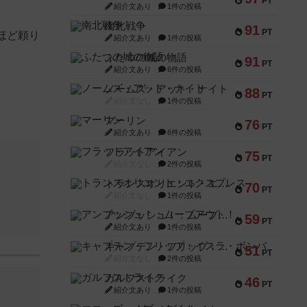
PT
紹介文あり
1件の投稿
南北戦争
91
PT
ほど頼り
紹介文あり
1件の投稿
ふたつの城の物語
91
PT
紹介文あり
6件の投稿
ノームズ・アット・ナイト
88
PT
紹介文なし
1件の投稿
マーリン
76
PT
紹介文あり
6件の投稿
フラットアイアン
75
PT
紹介文なし
2件の投稿
トランスオリエント・エクスプレス
70
PT
紹介文なし
1件の投稿
アンブッシュ！：ムーブアウト！
59
PT
紹介文あり
1件の投稿
キャプテン・フリップ：イスラ・ボンバ
51
PT
紹介文なし
2件の投稿
ガルフストライク
46
PT
紹介文あり
1件の投稿