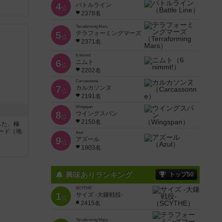
4
バトルライン
位
2378名
Terraforming Mars
5
テラフォーミングマーズ
位
2371名
6 nimmt!
6
ニムト
位
2202名
Carcassonne
7
カルカソンヌ
位
2191名
Wingspan
8
ウイングスパン
位
2150名
した、極
ード（地
Azul
9
アズール
位
1903名
興味ありランキング
トップ50
SCYTHE
1
サイズ -大鎌戦役-
位
2415名
Terraforming Mars