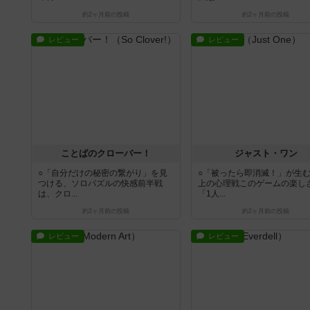
約2ヶ月前
の投稿
約2ヶ月前
の投稿
レビュー
レビュー
ことばのクローバー！
ジャスト・ワン
○「自分だけの秘密の繋がり」を見
○「被ったら即消滅！」が生
つける、ソロパズルの快感前半戦
上の心理戦このゲームの楽し
は、クロ...
「1人...
約2ヶ月前
の投稿
約2ヶ月前
の投稿
レビュー
レビュー