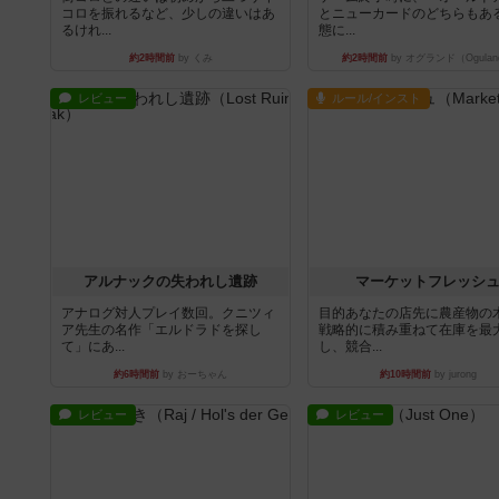
コロを振れるなど、少しの違いはあ
とニューカードのどちらもある
るけれ...
態に...
約2時間前
by くみ
約2時間前
by オグランド（Ogulan
レビュー
ルール/インスト
アルナックの失われし遺跡
マーケットフレッシ
アナログ対人プレイ数回。クニツィ
目的あなたの店先に農産物の
ア先生の名作「エルドラドを探し
戦略的に積み重ねて在庫を最
て」にあ...
し、競合...
約6時間前
by おーちゃん
約10時間前
by jurong
レビュー
レビュー