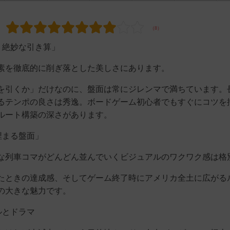
、絶妙な引き算」
素を徹底的に削ぎ落とした美しさにあります。
を引くか」だけなのに、盤面は常にジレンマで満ちています。
るテンポの良さは秀逸。ボードゲーム初心者でもすぐにコツを
ルート構築の深さがあります。
埋まる盤面」
な列車コマがどんどん並んでいくビジュアルのワクワク感は格
たときの達成感、そしてゲーム終了時にアメリカ全土に広がる
の大きな魅力です。
ルとドラマ