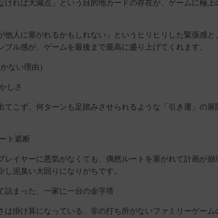
なければ大減点」という目的地カードの存在が、ゲームに極上
が他人に塞がれるかもしれない」というヒリヒリした緊張感と
ンブル感が、ゲームを最後まで最高に盛り上げてくれます。
届かない理由）
かしさ
出てこず、何ターンも足踏みさせられるような「引き運」の展
ート遮断
プレイヤーに悪気がなくても、偶然ルートを塞がれて計画が崩
少し泥臭い大回りになりがちです。
て詰まった、一家に一台の金字塔
さは掛け算になっている、非の打ち所がないファミリーゲーム