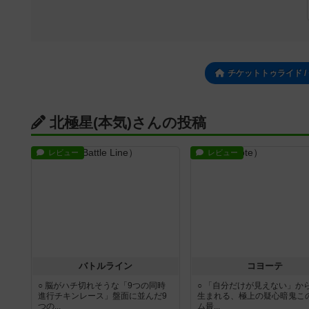
チケットトゥライド 
北極星(本気)さんの投稿
レビュー
レビュー
バトルライン
コヨーテ
○ 脳がハチ切れそうな「9つの同時
○ 「自分だけが見えない」か
進行チキンレース」盤面に並んだ9
生まれる、極上の疑心暗鬼こ
つの...
ム最...