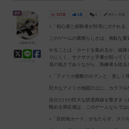
皇帝
157名
1名
0
約2ヶ月前
○「初心者と経験者が対等にガチれる
このゲームの素晴らしさは、無駄な要
北極星(本気)
やることは「カードを集めるか、線路
りにくく、サクサクと手番が回ってく
シェアする
居の低さでありながら、熟練者も唸る
○「アメリカ横断のロマンと、美しく
巨大なアメリカ地図の上に、カラフル
自分だけの巨大な鉄道路線を繋ぎきっ
眺める満足感は、このゲームならでは
○「目的地カード」がもたらす、スリ