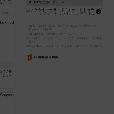
最近見たボードゲーム
感じ。パ
Ticket to Ride
チケットトゥライド / チケットトゥライドアメリカ
ーム家族)
※Apple、Apple のロゴ は、米国および他の国々で登録された
Apple Inc.の商標です。
※App Store は、Apple Inc.のサービスマークです。
※Android は、グーグル インコーポレイテッドの商標または登録商
標です。
※Google Play とそのロゴは、Google Inc.の商標または登録商標で
す。
5までの数
。これを