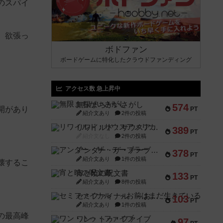
のスパイ
、欲張っ
ボドファン
ボードゲームに特化したクラウドファンディング
アクセス数 急上昇中
無限まちがいさがし
574
開があり
PT
紹介文あり
2件の投稿
リワイルド：サウスアメリカ
389
PT
紹介文なし
2件の投稿
アンダー・ザ・テーブラー
378
PT
紹介文あり
1件の投稿
壊するこ
宵と暁の呪文書
133
PT
紹介文あり
8件の投稿
セミファイナル ～お前はまだ生きている～
103
PT
紹介文あり
1件の投稿
の最高峰
ワン・トゥ・ファイブ
97