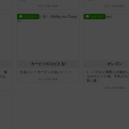
約2ヶ月前
の投稿
約2ヶ月前
の投稿
レビュー
レビュー
カービィのコピとる!
オレゴン
む、極
かあいい！カービィかあいい！！
○「パズルと陣取りが融合
さは、
上のスピード感」手札のカ
約2ヶ月前
の投稿
形と建...
約2ヶ月前
の投稿