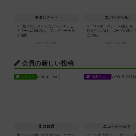
モダンアート
エバーデール
○「競りのシステムとジレンマ」こ
○「コンポーネントの美しさ
のゲームの核心は、プレイヤー全員
目を引くのは、ボードの奥に
が画商...
立つ組...
約2ヶ月前
の投稿
約2ヶ月前
の投稿
会員の新しい投稿
レビュー
戦略やコツ
街コロ通
ニューオールド
街コロとの違いは初めから二つサイ
ゲーム終了時に、「オールド