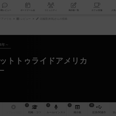
索
新着レビュー
ボードゲーム会
コミュニティ
掲示板一覧
ドアメリカ
レビュー
北極星(本気)さんの投稿
04年～
ケットトゥライドアメリカ
ー
3
4
1
36
リプレイ
日記
戦略
・コツ
ルール
/インスト
掲示板
拡張/関連
作
次