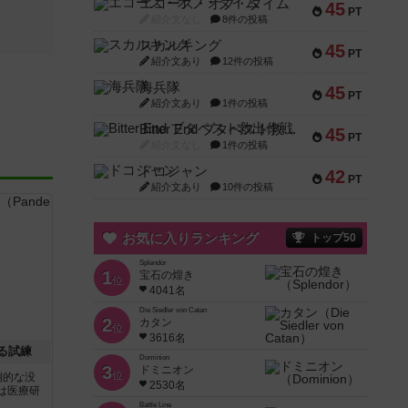
エコーズ・オブ・タイム
45
PT
紹介文なし
8件の投稿
スカルキング
45
PT
紹介文あり
12件の投稿
海兵隊
45
PT
紹介文あり
1件の投稿
Bitter End ブタペスト救出作戦
45
PT
紹介文なし
1件の投稿
ドコジャン
42
PT
紹介文あり
10件の投稿
お気に入りランキング
トップ50
Splendor
1
宝石の煌き
位
4041名
Die Siedler von Catan
2
カタン
位
3616名
る試練
Dominion
3
ドミニオン
位
倒的な没
2530名
は医療研
Battle Line