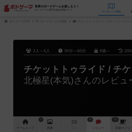
世界のボードゲームを楽しもう！
ボードゲーム専門の総合情報サイト
データベース
検
ボドゲーマTOP
ボードゲームの検索
チケットトゥライド / チケットトゥライ
2人～5人
30分～60分
8歳～
20
チケットトゥライド / チ
北極星(本気)さんのレビュ
9
35
235
ゲーム
トップ
画像
動画
レビュー
店舗/
カフェ