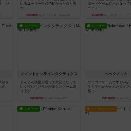
」 状
いるユーザー視点で良かった点と悪
ボードゲームやったなって
か...
ーティ...
d）
約2時間前
by オグランド（Oguland）
約4時間前
by ヒロ(新！ボードゲ
レビュー
レビュー
ュ
メメントオンラインタクティクス
ヘックメック
木箱を
どんどん物量が増えて大変になって
サイコロゲームです1から
大化
いく押し付け合いが楽しいゲーム盛
字と芋虫がかかれたダイス
り上が...
振っ...
約10時間前
by nekomanma222
約12時間前
by みいやん
レビュー
ルール/インスト