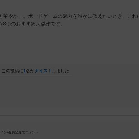
も華やか」。ボードゲームの魅力を誰かに教えたいとき、これ
☆8つのおすすめ大傑作です。
この投稿に
1
名が
ナイス！
しました
イン/会員登録でコメント