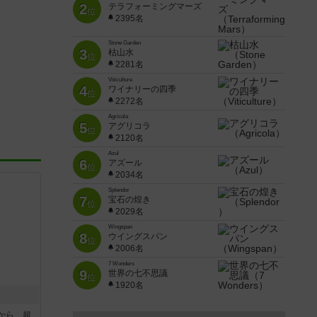
2
テラフォーミングマーズ
位
2395名
Stone Garden
3
枯山水
位
2281名
Viticulture
4
ワイナリーの四季
位
2272名
Agricola
5
アグリコラ
位
2120名
Azul
6
アズール
位
2034名
Splendor
7
宝石の煌き
位
2029名
Wingspan
8
ウイングスパン
位
2006名
7 Wonders
9
世界の七不思議
位
1920名
から、超