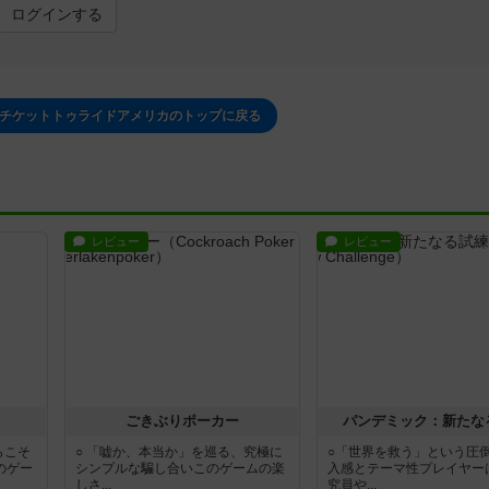
ログインする
/ チケットトゥライドアメリカのトップに戻る
レビュー
レビュー
ごきぶりポーカー
パンデミック：新たな
らこそ
○ 「嘘か、本当か」を巡る、究極に
○「世界を救う」という圧
のゲー
シンプルな騙し合いこのゲームの楽
入感とテーマ性プレイヤー
しさ...
究員や...