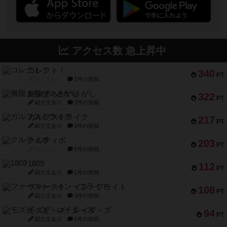
アクセス数 急上昇中
コレクト！
340
PT
紹介文なし
1件の投稿
無限まちがいさがし
322
PT
紹介文あり
2件の投稿
ガルフストライク
217
PT
紹介文あり
1件の投稿
クルティボ
203
PT
紹介文なし
1件の投稿
1809
112
PT
紹介文あり
1件の投稿
ファースト・イン・フライト
108
PT
紹介文あり
3件の投稿
モズビ－ズ・レイダ－ズ
94
PT
紹介文あり
1件の投稿