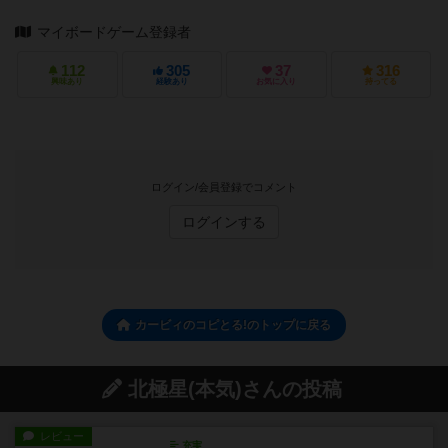
マイボードゲーム登録者
112
305
37
316
興味あり
経験あり
お気に入り
持ってる
ログイン/会員登録でコメント
ログインする
カービィのコピとる!のトップに戻る
北極星(本気)さんの投稿
レビュー
充実