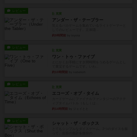
レビュー
充実
アンダー・ザ・テーブラー
笑えるバカゲームを集めているライトゲーマーと
してのレビューです。正体隠...
約9時間前
by toyota
レビュー
充実
ワン・トゥ・ファイブ
とにかくお手軽にすき間時間をうめるゲームとし
て重宝するゲームです。いわ...
約10時間前
by nabekoh
レビュー
充実
エコーズ・オブ・タイム
カードゲームにファイナルファンタジーのアクテ
ィブタイムバトル（もしくは...
約14時間前
by ジェイとと
レビュー
シャット・ザ・ボックス
とてもシンプルなダイスゲーム。2つのダイスを振
って、出目の合計を自分の...