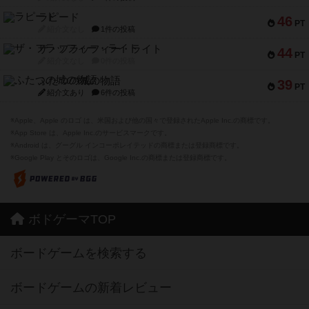
ラピード
46
PT
紹介文なし
1件の投稿
ザ・フラッフィー・ライト
44
PT
紹介文なし
0件の投稿
ふたつの城の物語
39
PT
紹介文あり
6件の投稿
※Apple、Apple のロゴ は、米国および他の国々で登録されたApple Inc.の商標です。
※App Store は、Apple Inc.のサービスマークです。
※Android は、グーグル インコーポレイテッドの商標または登録商標です。
※Google Play とそのロゴは、Google Inc.の商標または登録商標です。
ボドゲーマTOP
ボードゲームを検索する
ボードゲームの新着レビュー