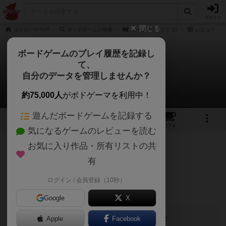
ログイン
閉じる
ボドゲーマTOP
ボードゲームの検索
カービィのコピとる!
レビュー
ボードゲームのプレイ履歴を記録し
て、
カービィのコピとる!
自分のデータを管理しませんか？
北極星(本気)さんのレビュー
約75,000人
がボドゲーマを利用中！
遊んだボードゲームを記録する
2
1
8
37
トップ
画像
動画
レビュー
カフェ
気になるゲームのレビューを読む
お気に入り作品・所有リストの共
44名
0名
0
約2ヶ月前
有
ログイン / 会員登録（10秒）
かあいい！カービィかあいい！！
Google
X
この投稿に
0
名が
ナイス！
しました
Apple
Facebook