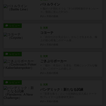
バトルライン
○ 脳がハチ切れそうな「9つの同時進行チキンレー
ス」盤面に並んだ9つの...
約2ヶ月前
の投稿
レビュー
充実
コヨーテ
○ 「自分だけが見えない」からこそ生まれる、極
上の疑心暗鬼このゲーム最...
約2ヶ月前
の投稿
レビュー
充実
ごきぶりポーカー
○ 「嘘か、本当か」を巡る、究極にシンプルな騙
し合いこのゲームの楽しさ...
約2ヶ月前
の投稿
レビュー
充実
パンデミック：新たなる試練
○「世界を救う」という圧倒的な没入感とテーマ
性プレイヤーは医療研究員や...
約2ヶ月前
の投稿