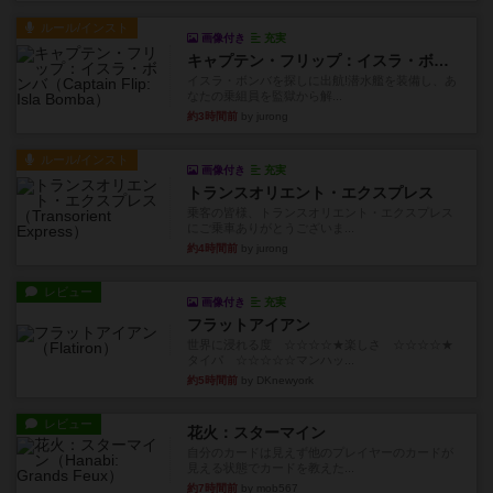
ルール/インスト
画像付き
充実
キャプテン・フリップ：イスラ・ボンバ
イスラ・ボンバを探しに出航!潜水艦を装備し、あ
なたの乗組員を監獄から解...
約3時間前
by jurong
ルール/インスト
画像付き
充実
トランスオリエント・エクスプレス
乗客の皆様、トランスオリエント・エクスプレス
にご乗車ありがとうございま...
約4時間前
by jurong
レビュー
画像付き
充実
フラットアイアン
世界に浸れる度 ☆☆☆☆★楽しさ ☆☆☆☆★
タイパ ☆☆☆☆☆マンハッ...
約5時間前
by DKnewyork
レビュー
花火：スターマイン
自分のカードは見えず他のプレイヤーのカードが
見える状態でカードを教えた...
約7時間前
by mob567