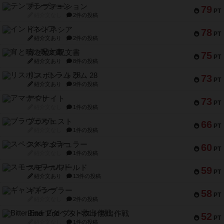
テンプテーション
79
PT
紹介文なし
2件の投稿
インドネシア
78
PT
紹介文あり
2件の投稿
宵と暁の呪文書
75
PT
紹介文あり
8件の投稿
リスボン・トラム 28
73
PT
紹介文あり
9件の投稿
アマナイト
73
PT
紹介文なし
1件の投稿
ブラヴェスト
66
PT
紹介文なし
1件の投稿
スペクタキュラー
60
PT
紹介文なし
1件の投稿
スモールワールド
59
PT
紹介文あり
13件の投稿
ギャンブラー
58
PT
紹介文なし
2件の投稿
Bitter End ブタペスト救出作戦
52
PT
紹介文なし
1件の投稿