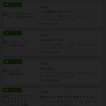
レビュー
充実
ことばのクローバー！
○「自分だけの秘密の繋がり」を見つける、ソロ
パズルの快感前半戦は、クロ...
約2ヶ月前
の投稿
レビュー
充実
ジャスト・ワン
○「被ったら即消滅！」が生む、極上の心理戦こ
のゲームの楽しさは、「1人...
約2ヶ月前
の投稿
レビュー
充実
オレゴン
○「パズルと陣取りが融合した、極上のスピード
感」手札のカード（地形と建...
約2ヶ月前
の投稿
レビュー
充実
チケットトゥライド / チケットトゥライドアメリカ
○「初心者と経験者が対等にガチれる、絶妙な引
き算」このゲームの素晴らし...