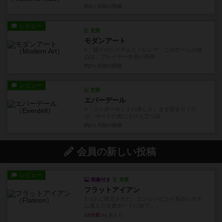
約2ヶ月前
の投稿
レビュー
充実
モダンアート
○「競りのシステムとジレンマ」このゲームの核
心は、プレイヤー全員が画商...
約2ヶ月前
の投稿
レビュー
充実
エバーデール
○「コンポーネントの美しさ」まず目を引くの
は、ボードの奥にそびえ立つ組...
約2ヶ月前
の投稿
会員の新しい投稿
レビュー
画像付き
充実
フラットアイアン
1~2人に限定された、エンジンビルド系のシステ
ム選んだ企業ボードに街で...
15分前
by あくり