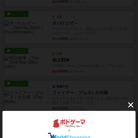
約15時間前
by OSAっち
レビュー
充実
オバケだぞ～
対人アナログプレイ。簡単なルールで誰とでも遊
べるゲーム。こんなの子ども...
約16時間前
by おーちゃん
レビュー
充実
南北戦争
1983年にVictory Gamesが出版した『The Civil ...
約20時間前
by Chaco
レビュー
画像付き
ファイアー・ブルズ / 火牛陣
火牛を引き連れて敵を殲滅させる。縦か斜めで前2
列まで攻撃できるが、自分...
約22時間前
by うらまこ