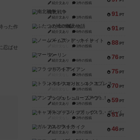
PT
紹介文あり
1件の投稿
南北戦争
91
PT
紹介文あり
1件の投稿
ふたつの城の物語
持った作
91
PT
紹介文あり
6件の投稿
ノームズ・アット・ナイト
88
PT
紹介文なし
1件の投稿
に忍ばせ
マーリン
76
PT
紹介文あり
6件の投稿
フラットアイアン
75
PT
紹介文なし
2件の投稿
トランスオリエント・エクスプレス
70
PT
紹介文なし
1件の投稿
アンブッシュ！：ムーブアウト！
59
PT
紹介文あり
1件の投稿
キャプテン・フリップ：イスラ・ボンバ
51
PT
紹介文なし
2件の投稿
ガルフストライク
46
PT
紹介文あり
1件の投稿