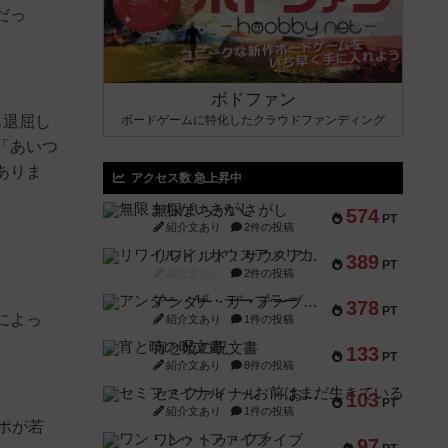
だっ
ボドファン
も退屈し
ボードゲームに特化したクラウドファンディング
「あいつ
ありま
アクセス数 急上昇中
無限まちがいさがし
574
PT
紹介文あり
2件の投稿
リワイルド：サウスアメリカ
389
PT
紹介文なし
2件の投稿
アンダー・ザ・テーブラー
378
PT
によっ
紹介文あり
1件の投稿
宵と暁の呪文書
133
PT
紹介文あり
8件の投稿
セミファイナル ～お前はまだ生きている～
103
PT
紹介文あり
1件の投稿
ポが若
ワン・トゥ・ファイブ
97