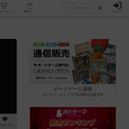
ログイン
カフェ/店舗
人気ボードゲーム
通販ストア
ボードゲーム通販
オンラインストアで7,500商品を販売中
のおすすめ