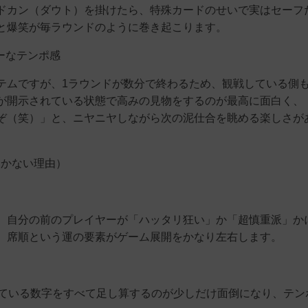
ドカン（ダウト）を掛けたら、特殊カードのせいで実はセーフ
と爆笑が毎ラウンドのように巻き起こります。
ーなテンポ感
テムですが、1ラウンドが数分で終わるため、観戦している側
が開示されている状態で高みの見物をするのが最高に面白く、
ぞ（笑）」と、ニヤニヤしながら次の泥仕合を眺める楽しさが
届かない理由）
、自分の前のプレイヤーが「ハッタリ狂い」か「超慎重派」か
。席順という運の要素がゲーム展開をかなり左右します。
出ている数字をすべて足し算するのが少しだけ面倒になり、テン