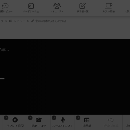
索
新着レビュー
ボードゲーム会
コミュニティ
掲示板一覧
ータ
レビュー
北極星(本気)さんの投稿
03年～
ー
4
5
2
2
リプレイ
日記
戦略
・コツ
ルール
/インスト
掲示板
拡張/関連
作
次