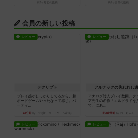
約2ヶ月前
の投稿
約2ヶ月前
の投稿
会員の新しい投稿
レビュー
レビュー
デクリプト
アルナックの失われし
プレイ感がしっかりしてるから、超
アナログ対人プレイ数回。ク
ボードゲームやったなって感じ。パ
ア先生の名作「エルドラドを
ーティ...
て」にあ...
43分前
by ヒロ(新！ボードゲーム家族)
約3時間前
by おーちゃん
レビュー
レビュー