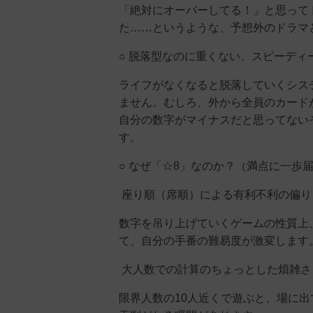
「絶対にオーバーしてる！」と思って
た……というような、予想外のドラマ
○ 脱落型なのに重くない、スピーディ
ライフがなくなると脱落していくシス
ません。むしろ、外から全員のカード
自分の数字がマイナスだと思ってない
す。
○ なぜ「☆8」なのか？（満点に一歩
座り順（席順）による有利不利の偏り
数字を吊り上げていくゲームの性質上
て、自分の手番の難易度が激変します
大人数での計算のちょっとした煩雑さ
限界人数の10人近くで遊ぶと、場に