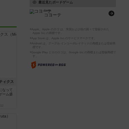
最近見たボードゲーム
Coyote
コヨーテ
※Apple、Apple のロゴ は、米国および他の国々で登録された
Apple Inc.の商標です。
※App Store は、Apple Inc.のサービスマークです。
※Android は、グーグル インコーポレイテッドの商標または登録商
標です。
※Google Play とそのロゴは、Google Inc.の商標または登録商標で
す。
ティクス
になって
ゲーム盛
222