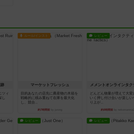
ルール/インスト
レビュー
遺跡
マーケットフレッシュ
メメントオンラインタク
ニツィ
目的あなたの店先に農産物の木箱を
どんどん物量が増えて大変
探し
戦略的に積み重ねて在庫を最大化
いく押し付け合いが楽しい
し、競合...
り上が...
約7時間前
by jurong
約8時間前
by nekomanma
レビュー
レビュー