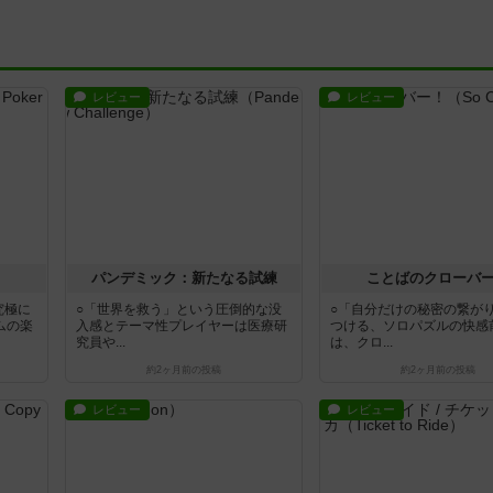
レビュー
レビュー
パンデミック：新たなる試練
ことばのクローバ
究極に
○「世界を救う」という圧倒的な没
○「自分だけの秘密の繋が
ムの楽
入感とテーマ性プレイヤーは医療研
つける、ソロパズルの快感
究員や...
は、クロ...
約2ヶ月前
の投稿
約2ヶ月前
の投稿
レビュー
レビュー