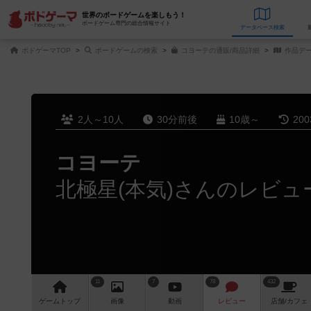
世界のボードゲームを楽しもう！
ボードゲーム専門の総合情報サイト
データベース
検
ボドゲーマTOP
ボードゲームの検索
コヨーテの通販/商品詳細
作品デ
2人～10人
30分前後
10歳～
20
コヨーテ
北極星(本気)さんのレビュ
11
7
78
432
ゲーム
トップ
画像
動画
レビュー
店舗/
カフェ