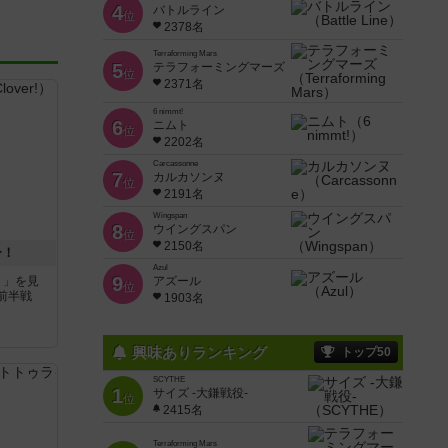
4
バトルライン
位
2378名
Terraforming Mars
5
テラフォーミングマーズ
位
2371名
6 nimmt!
6
ニムト
位
2202名
Carcassonne
7
カルカソンヌ
位
2191名
Wingspan
8
ウイングスパン
位
2150名
ー！
Azul
9
り」を見
アズール
位
前半戦
1903名
興味ありランキング
トップ50
SCYTHE
1
サイズ -大鎌戦役-
位
2415名
Terraforming Mars