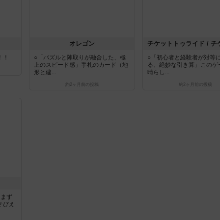
オレゴン
！！
○「パズルと陣取りが融合した、極
○「初心者と経験者が対等
上のスピード感」手札のカード（地
る、絶妙な引き算」このゲ
形と建...
晴らし...
約2ヶ月前
の投稿
約2ヶ月前
の投稿
」まず
そびえ