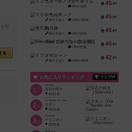
エコーズ・オブ・タイム
45
PT
紹介文なし
8件の投稿
スカルキング
45
PT
紹介文あり
12件の投稿
体を知
海兵隊
45
PT
紹介文あり
1件の投稿
Bitter End ブタペスト救出作戦
45
PT
紹介文なし
1件の投稿
する
ドコジャン
42
PT
紹介文あり
10件の投稿
お気に入りランキング
トップ50
Splendor
1
宝石の煌き
位
4041名
Die Siedler von Catan
2
カタン
位
3616名
Dominion
3
ドミニオン
位
2530名
Battle Line