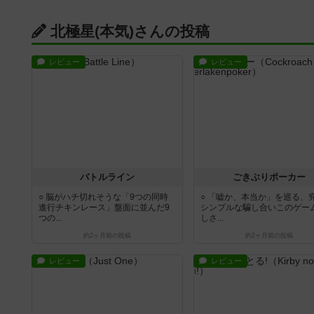
北極星(本気)さんの投稿
レビュー
レビュー
バトルライン
ごきぶりポーカー
○ 脳がハチ切れそうな「9つの同時
○ 「嘘か、本当か」を巡る、
進行チキンレース」盤面に並んだ9
シンプルな騙し合いこのゲー
つの...
しさ...
約2ヶ月前
の投稿
約2ヶ月前
の投稿
レビュー
レビュー