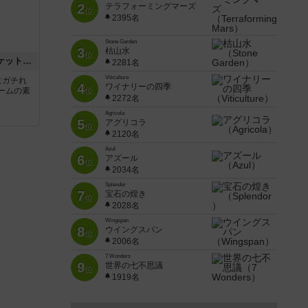
2
テラフォーミングマーズ
位
2395名
Stone Garden
3
枯山水
位
チケットトゥライド / チケットトゥライドアメリカ
2281名
Viticulture
にガチれ
4
ワイナリーの四季
ームの素
位
2272名
Agricola
5
アグリコラ
位
2120名
Azul
6
アズール
位
2034名
Splendor
7
宝石の煌き
位
2028名
Wingspan
8
ウイングスパン
位
2006名
7 Wonders
9
世界の七不思議
位
1919名