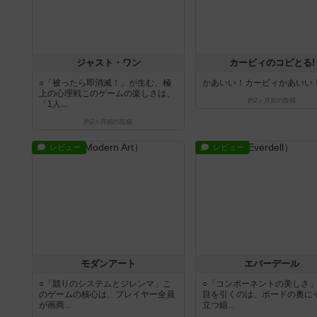
ジャスト・ワン
カービィのコピとる!
○「被ったら即消滅！」が生む、極
かあいい！カービィかあいい
上の心理戦このゲームの楽しさは、
約2ヶ月前
の投稿
「1人...
約2ヶ月前
の投稿
レビュー
レビュー
モダンアート
エバーデール
○「競りのシステムとジレンマ」こ
○「コンポーネントの美しさ
のゲームの核心は、プレイヤー全員
目を引くのは、ボードの奥に
が画商...
立つ組...