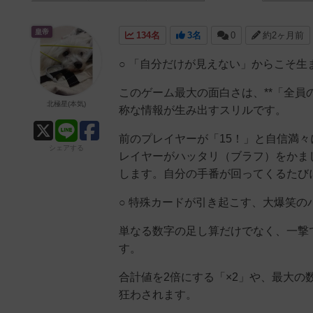
皇帝
134名
3名
0
約2ヶ月前
○ 「自分だけが見えない」からこそ生
このゲーム最大の面白さは、**「全員
北極星(本気)
称な情報が生み出すスリルです。
前のプレイヤーが「15！」と自信満
シェアする
レイヤーがハッタリ（ブラフ）をかま
します。自分の手番が回ってくるたび
○ 特殊カードが引き起こす、大爆笑の
単なる数字の足し算だけでなく、一撃
す。
合計値を2倍にする「×2」や、最大の
狂わされます。