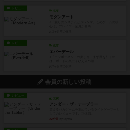
レビュー
充実
モダンアート
○「競りのシステムとジレンマ」このゲームの核
心は、プレイヤー全員が画商...
約2ヶ月前
の投稿
レビュー
充実
エバーデール
○「コンポーネントの美しさ」まず目を引くの
は、ボードの奥にそびえ立つ組...
約2ヶ月前
の投稿
会員の新しい投稿
レビュー
充実
アンダー・ザ・テーブラー
笑えるバカゲームを集めているライトゲーマーと
してのレビューです。正体隠...
22分前
by toyota