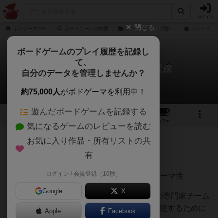
ログイン
閉じる
ボドゲーマTOP
ボードゲームの検索
パンデミック（旧版）
パンデミック
ボードゲームのプレイ履歴を記録し
て、
パンデミック：新たなる試練
自分のデータを管理しませんか？
北極星(本気)さんのレビュー
約75,000人
がボドゲーマを利用中！
遊んだボードゲームを記録する
36
6
101
346
トップ
画像
動画
レビュー
カフェ
気になるゲームのレビューを読む
お気に入り作品・所有リストの共
138名
1名
0
約2ヶ月前
有
ログイン / 会員登録（10秒）
○「世界を救う」という圧倒的な没入感とテーマ性
Google
X
プレイヤーは医療研究員や危機管理官などの専門家チーム
となり、世界中に蔓延する4つの感染症を根絶するために
Apple
Facebook