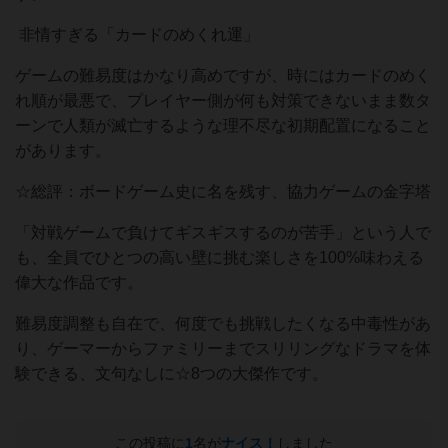
非情すぎる「カードのめくれ運」
ゲームの難易度はかなり高めですが、時にはカードのめく
れ順が最悪で、プレイヤー側が何も対策できないまま数タ
ーンで人類が滅亡するような理不尽な初期配置になること
があります。
☆総評：ボードゲーム史に名を残す、協力ゲームの金字塔
「対戦ゲームで負けてギスギスするのが苦手」という人で
も、全員でひとつの高い壁に挑む楽しさを100%味わえる
偉大な作品です。
難易度調整も自在で、何度でも挑戦したくなる中毒性があ
り、ゲーマーからファミリーまでスリリングなドラマを体
験できる、文句なしに☆8つの大傑作です。
この投稿に
1
名が
ナイス！
しました