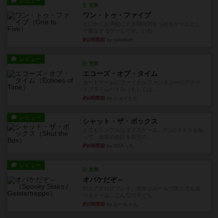
レビュー
充実
ワン・トゥ・ファイブ
とにかくお手軽にすき間時間をうめるゲームとし
て重宝するゲームです。いわ...
約2時間前
by nabekoh
レビュー
充実
エコーズ・オブ・タイム
カードゲームにファイナルファンタジーのアクテ
ィブタイムバトル（もしくは...
約6時間前
by ジェイとと
レビュー
シャット・ザ・ボックス
とてもシンプルなダイスゲーム。2つのダイスを振
って、出目の合計を自分の...
約6時間前
by OSAっち
レビュー
充実
オバケだぞ～
対人アナログプレイ。簡単なルールで誰とでも遊
べるゲーム。こんなの子ども...
約7時間前
by おーちゃん