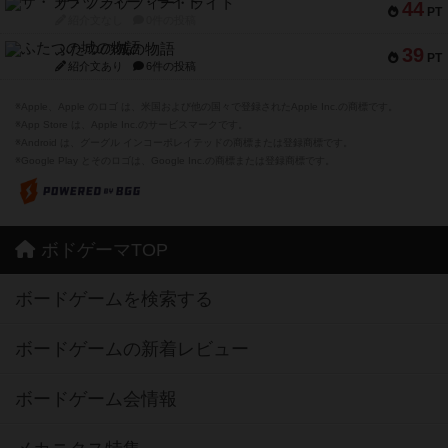
ザ・フラッフィー・ライト
44
PT
紹介文なし
0件の投稿
ふたつの城の物語
39
PT
紹介文あり
6件の投稿
※Apple、Apple のロゴ は、米国および他の国々で登録されたApple Inc.の商標です。
※App Store は、Apple Inc.のサービスマークです。
※Android は、グーグル インコーポレイテッドの商標または登録商標です。
※Google Play とそのロゴは、Google Inc.の商標または登録商標です。
ボドゲーマTOP
ボードゲームを検索する
ボードゲームの新着レビュー
ボードゲーム会情報