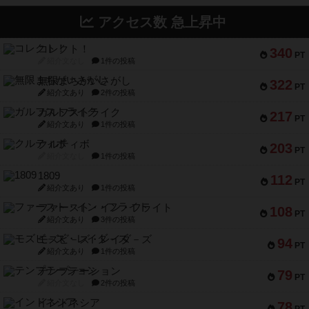
アクセス数 急上昇中
コレクト！
340
PT
紹介文なし
1件の投稿
無限まちがいさがし
322
PT
紹介文あり
2件の投稿
ガルフストライク
217
PT
紹介文あり
1件の投稿
クルティボ
203
PT
紹介文なし
1件の投稿
1809
112
PT
紹介文あり
1件の投稿
ファースト・イン・フライト
108
PT
紹介文あり
3件の投稿
モズビ－ズ・レイダ－ズ
94
PT
紹介文あり
1件の投稿
テンプテーション
79
PT
紹介文なし
2件の投稿
インドネシア
78