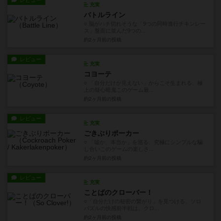
レビュー
充実
バトルライン
○ 脳がハチ切れそうな「9つの同時進行チキンレー
ス」盤面に並んだ9つの...
約2ヶ月前
の投稿
レビュー
充実
コヨーテ
○ 「自分だけが見えない」からこそ生まれる、極
上の疑心暗鬼このゲーム最...
約2ヶ月前
の投稿
レビュー
充実
ごきぶりポーカー
○ 「嘘か、本当か」を巡る、究極にシンプルな騙
し合いこのゲームの楽しさ...
約2ヶ月前
の投稿
レビュー
充実
ことばのクローバー！
○「自分だけの秘密の繋がり」を見つける、ソロ
パズルの快感前半戦は、クロ...
約2ヶ月前
の投稿