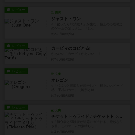
レビュー
充実
ジャスト・ワン
○「被ったら即消滅！」が生む、極上の心理戦こ
のゲームの楽しさは、「1人...
約2ヶ月前
の投稿
レビュー
カービィのコピとる!
かあいい！カービィかあいい！！
約2ヶ月前
の投稿
レビュー
充実
オレゴン
○「パズルと陣取りが融合した、極上のスピード
感」手札のカード（地形と建...
約2ヶ月前
の投稿
レビュー
充実
チケットトゥライド / チケットトゥライドアメリカ
○「初心者と経験者が対等にガチれる、絶妙な引
き算」このゲームの素晴らし...
約2ヶ月前
の投稿