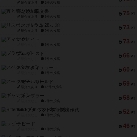
PT
紹介文あり
2件の投稿
宵と暁の呪文書
75
PT
紹介文あり
8件の投稿
リスボン・トラム 28
73
PT
紹介文あり
9件の投稿
アマナイト
73
PT
紹介文なし
1件の投稿
ブラヴェスト
66
PT
紹介文なし
1件の投稿
スペクタキュラー
60
PT
紹介文なし
1件の投稿
スモールワールド
59
PT
紹介文あり
13件の投稿
ギャンブラー
58
PT
紹介文なし
2件の投稿
Bitter End ブタペスト救出作戦
52
PT
紹介文なし
1件の投稿
ラピード
46
PT
紹介文なし
1件の投稿