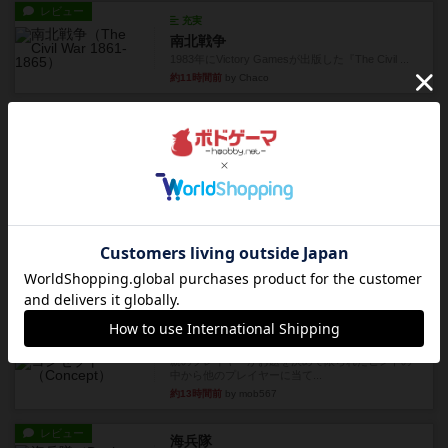
レビュー
充実
南北戦争
1983年にVictory Gamesが出版した『The Civil ...
約11時間前
by Chaco
レビュー
画像付き
ファイアー・ブルズ / 火牛陣
火牛を引き連れて敵を殲滅させる。縦か斜めで前2
列まで攻撃できるが、自分...
約13時間前
by うらまこ
レビュー
フリップ７
カードをめくるかパスをするかを決めてパスした
時のカード数字が得点になる...
約13時間前
by mob567
レビュー
コンセプト
親のプレイヤーがお題を決めて限られたヒントの
中から他のプレイヤーに当て...
約13時間前
by mob567
レビュー
海兵隊