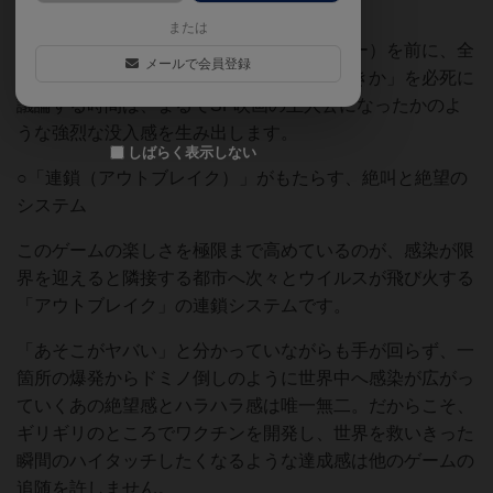
世界を駆け巡ります。
または
刻一刻と迫る世界の終わり（ゲームオーバー）を前に、全
メールで会員登録
員で頭を突き合わせて「次にどこを救うべきか」を必死に
議論する時間は、まるでSF映画の主人公になったかのよ
うな強烈な没入感を生み出します。
しばらく表示しない
○「連鎖（アウトブレイク）」がもたらす、絶叫と絶望の
システム
このゲームの楽しさを極限まで高めているのが、感染が限
界を迎えると隣接する都市へ次々とウイルスが飛び火する
「アウトブレイク」の連鎖システムです。
「あそこがヤバい」と分かっていながらも手が回らず、一
箇所の爆発からドミノ倒しのように世界中へ感染が広がっ
ていくあの絶望感とハラハラ感は唯一無二。だからこそ、
ギリギリのところでワクチンを開発し、世界を救いきった
瞬間のハイタッチしたくなるような達成感は他のゲームの
追随を許しません。