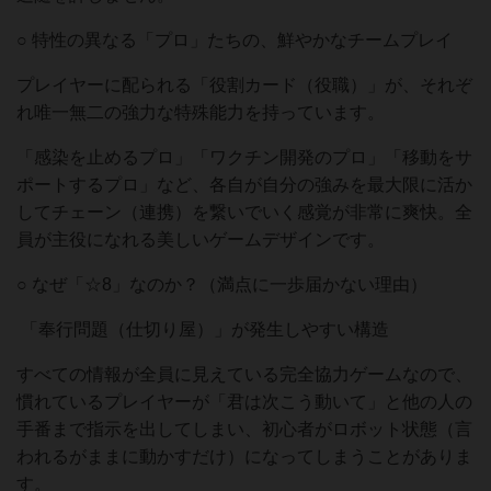
○ 特性の異なる「プロ」たちの、鮮やかなチームプレイ
プレイヤーに配られる「役割カード（役職）」が、それぞ
れ唯一無二の強力な特殊能力を持っています。
「感染を止めるプロ」「ワクチン開発のプロ」「移動をサ
ポートするプロ」など、各自が自分の強みを最大限に活か
してチェーン（連携）を繋いでいく感覚が非常に爽快。全
員が主役になれる美しいゲームデザインです。
○ なぜ「☆8」なのか？（満点に一歩届かない理由）
「奉行問題（仕切り屋）」が発生しやすい構造
すべての情報が全員に見えている完全協力ゲームなので、
慣れているプレイヤーが「君は次こう動いて」と他の人の
手番まで指示を出してしまい、初心者がロボット状態（言
われるがままに動かすだけ）になってしまうことがありま
す。