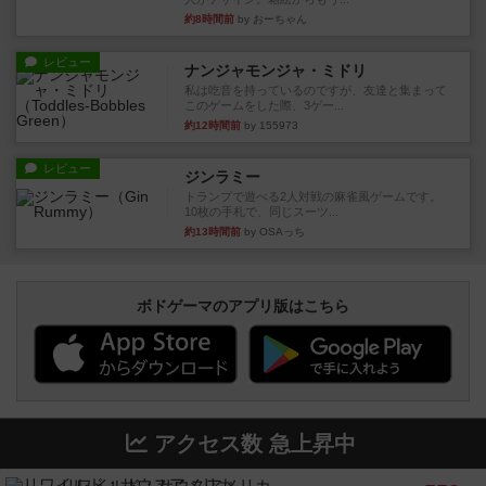
約8時間前
by おーちゃん
レビュー
ナンジャモンジャ・ミドリ
私は吃音を持っているのですが、友達と集まって
このゲームをした際、3ゲー...
約12時間前
by 155973
レビュー
ジンラミー
トランプで遊べる2人対戦の麻雀風ゲームです。
10枚の手札で、同じスーツ...
約13時間前
by OSAっち
ボドゲーマのアプリ版はこちら
アクセス数 急上昇中