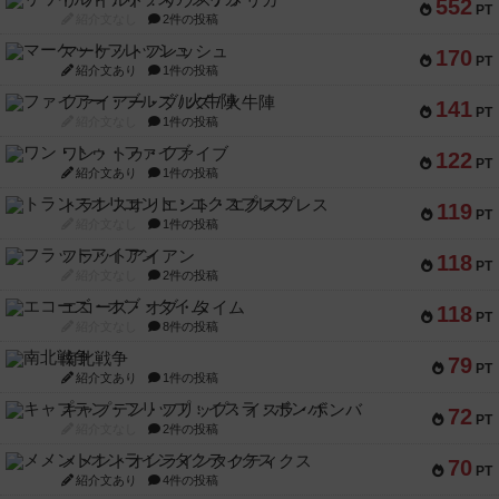
リワイルド：サウスアメリカ
552
PT
紹介文なし
2件の投稿
マーケットフレッシュ
170
PT
紹介文あり
1件の投稿
ファイアー・ブルズ / 火牛陣
141
PT
紹介文なし
1件の投稿
ワン・トゥ・ファイブ
122
PT
紹介文あり
1件の投稿
トランスオリエント・エクスプレス
119
PT
紹介文なし
1件の投稿
フラットアイアン
118
PT
紹介文なし
2件の投稿
エコーズ・オブ・タイム
118
PT
紹介文なし
8件の投稿
南北戦争
79
PT
紹介文あり
1件の投稿
キャプテン・フリップ：イスラ・ボンバ
72
PT
紹介文なし
2件の投稿
メメントオンラインタクティクス
70
PT
紹介文あり
4件の投稿