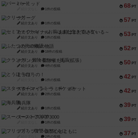
パーミッド
68
PT
紹介文なし
1件の投稿
クリーグ
57
PT
紹介文あり
1件の投稿
セミファイナル ～お前はまだ生きている～
53
PT
紹介文あり
1件の投稿
ふたつの街の物語
52
PT
紹介文あり
18件の投稿
クランク! ：冒険者たち（拡張）
50
PT
紹介文あり
4件の投稿
とうほうの！
42
PT
紹介文なし
1件の投稿
スターマイン・ラミー ポケット
42
PT
紹介文あり
2件の投稿
海兵隊
39
PT
紹介文あり
1件の投稿
スーパーストア3000
39
PT
紹介文なし
1件の投稿
フリップ７：復讐心とともに
37
PT
紹介文なし
2件の投稿