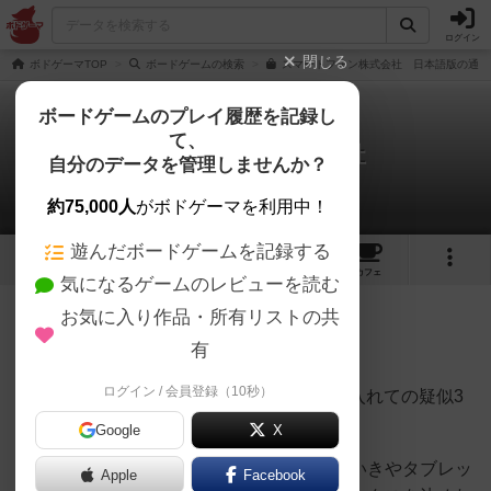
ログイン
閉じる
ボドゲーマTOP
ボードゲームの検索
スマートフォン株式会社 日本語版の通販
ボードゲームのプレイ履歴を記録し
て、
スマートフォン株式会社
自分のデータを管理しませんか？
ワタワタさんのレビュー
約75,000人
がボドゲーマを利用中！
遊んだボードゲームを記録する
13
12
92
トップ
画像
動画
レビュー
カフェ
気になるゲームのレビューを読む
お気に入り作品・所有リストの共
883名
0名
0
約5年前
有
ログイン / 会員登録（10秒）
友人と２人で初プレイ、スティーブのAIを入れての疑似3
人でのレビューです。
Google
X
なんだかとっつきずらそうだなぁ、、と思いきやタブレッ
Apple
Facebook