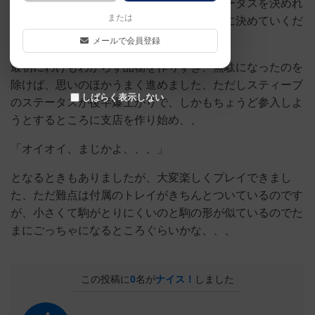
ト風のタイルを組み合わせて、自分のステータスを決めれ
または
ばあとはどのように展開していくかを順番に決めていくだ
けのシンプルさ！
メールで会員登録
最初にわけもわからず品物を作りすぎ、無駄になったのを
除けば、思いのほかうまく進めました、ただしスティーブ
しばらく表示しない
のステータスが後半爆上がりで、しかもちょうど参入しよ
うとするところに支店を作り始め、、
「オイオイ、まじかよ、、、」
となるときもありましたが、大変楽しくプレイできまし
た、ただ難点は付属のトレイがきちんとついているのです
が、小さくて駒がとりにくいのと駒の形が似ているのでた
まにごっちゃになるところぐらいかな、、、
この投稿に
0
名が
ナイス！
しました