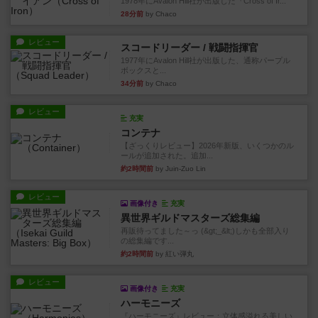
1978年にAvalon Hill社が出版した『Cross of Ir...
28分前
by Chaco
レビュー
スコードリーダー / 戦闘指揮官
1977年にAvalon Hill社が出版した、通称パープル
ボックスと...
34分前
by Chaco
レビュー
充実
コンテナ
【ざっくりレビュー】2026年新版、いくつかのル
ールが追加された。追加...
約2時間前
by Juin-Zuo Lin
レビュー
画像付き
充実
異世界ギルドマスターズ総集編
再販待ってました～っ (&gt;_&lt;)しかも全部入り
の総集編です...
約2時間前
by 紅い弾丸
レビュー
画像付き
充実
ハーモニーズ
『ハーモニーズ』レビュー：立体感溢れる美しい