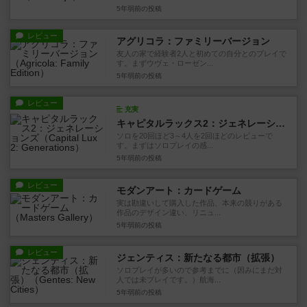
5年弱前
の投稿
レビュー
アグリコラ：ファミリーバージョン
友人の家で経験者2人と初めての自分とのプレイで
す。まずウヴェ・ローゼン...
5年弱前
の投稿
レビュー
充実
キャピタルラックス2：ジェネレーションズ
ソロを20回ほど3～4人を2回ほどのレビューで
す。まずはソロプレイの感...
5年弱前
の投稿
レビュー
モダンアート：カードゲーム
実は勘違いして購入した作品、本来の競りがある
作品のデザイン違い、リニュ...
5年弱前
の投稿
レビュー
ジェンティス：新たなる都市（拡張）
ソロプレイが多いので参考までに（因みにまだ対
人では未プレイです。）航海...
5年弱前
の投稿