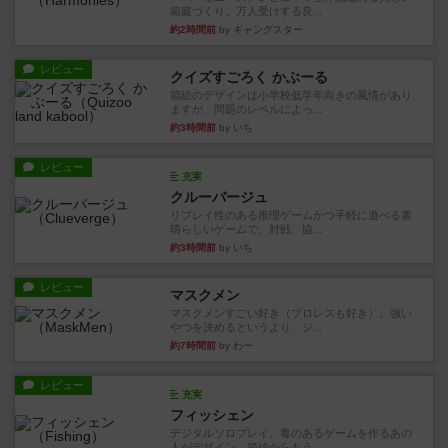
箱庭づくり。万人受けする良...
約2時間前
by ギャングスター
レビュー
クイズすごろく かぶーる
箱絵のデザインは小学校低学年向きの風情があり
ますが、問題のレベルによっ...
約3時間前
by いち
レビュー
充実
クルーバージュ
リプレイ性のある推理ゲームかつ手軽に遊べる素
晴らしいゲームで、対戦、協...
約3時間前
by いち
レビュー
マスクメン
マスクメンすごい好き（プロレスも好き）。強い
やつを決めるというより、ジ...
約7時間前
by わー
レビュー
充実
フィッシェン
デジタルソロプレイ。毒のあるゲームを作るあの
人がデザイン。箱絵からもう...