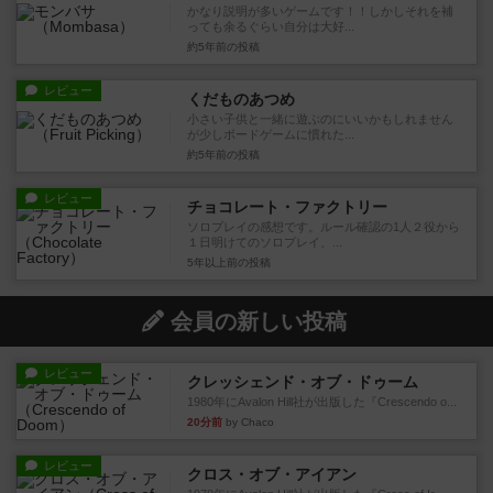
かなり説明が多いゲームです！！しかしそれを補
っても余るぐらい自分は大好...
約5年前
の投稿
レビュー
くだものあつめ
小さい子供と一緒に遊ぶのにいいかもしれません
が少しボードゲームに慣れた...
約5年前
の投稿
レビュー
チョコレート・ファクトリー
ソロプレイの感想です。ルール確認の1人２役から
１日明けてのソロプレイ、...
5年以上前
の投稿
会員の新しい投稿
レビュー
クレッシェンド・オブ・ドゥーム
1980年にAvalon Hill社が出版した『Crescendo o...
20分前
by Chaco
レビュー
クロス・オブ・アイアン