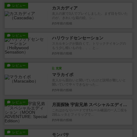
レビュー
カスカディア
友人の家で3人でプレイしました。まず目を引いた
のが、きれいな箱の絵、シ...
約5年前
の投稿
レビュー
ハリウッドセンセーション
スカルキングが面白くて、トリックテイキングの
もう少し軽いものを、、、と...
約5年前
の投稿
レビュー
充実
マラカイボ
友人から面白いと聞いていたけど説明が難しいと
聞いていて中々できなかった...
約5年前
の投稿
レビュー
月面探険 宇宙兄弟 スペシャルエディション
これはかなりハードです❗ルール確認の一人二役を
2回ムッタとフィリップで...
約5年前
の投稿
レビュー
モンバサ