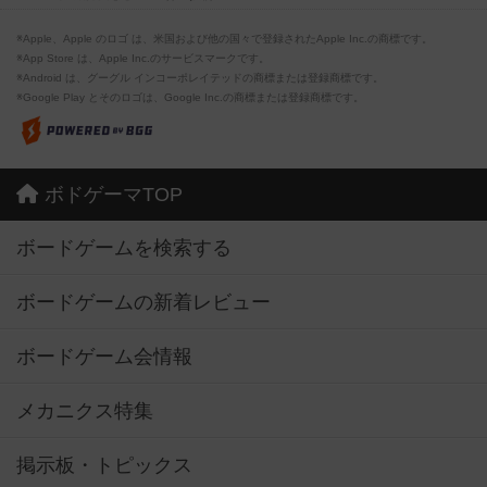
※Apple、Apple のロゴ は、米国および他の国々で登録されたApple Inc.の商標です。
※App Store は、Apple Inc.のサービスマークです。
※Android は、グーグル インコーポレイテッドの商標または登録商標です。
※Google Play とそのロゴは、Google Inc.の商標または登録商標です。
ボドゲーマTOP
ボードゲームを検索する
ボードゲームの新着レビュー
ボードゲーム会情報
メカニクス特集
掲示板・トピックス