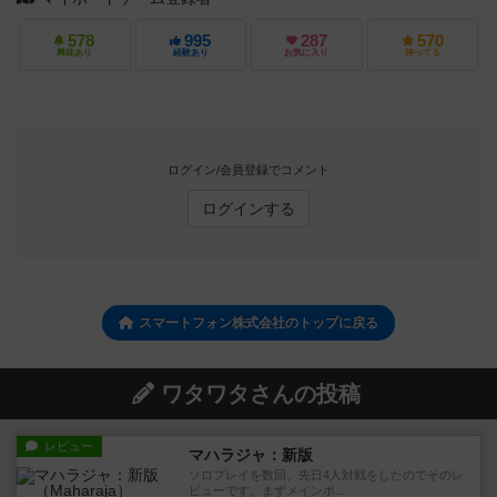
578
995
287
570
興味あり
経験あり
お気に入り
持ってる
ログイン/会員登録でコメント
ログインする
スマートフォン株式会社のトップに戻る
ワタワタさんの投稿
レビュー
マハラジャ：新版
ソロプレイを数回、先日4人対戦をしたのでそのレ
ビューです。まずメインボ...