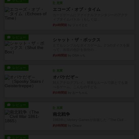
レビュー
充実
エコーズ・オブ・タイム
カードゲームにファイナルファンタジーのアクテ
ィブタイムバトル（もしくは...
約4時間前
by ジェイとと
レビュー
シャット・ザ・ボックス
とてもシンプルなダイスゲーム。2つのダイスを振
って、出目の合計を自分の...
約4時間前
by OSAっち
レビュー
充実
オバケだぞ～
対人アナログプレイ。簡単なルールで誰とでも遊
べるゲーム。こんなの子ども...
約5時間前
by おーちゃん
レビュー
充実
南北戦争
1983年にVictory Gamesが出版した『The Civil ...
約9時間前
by Chaco
レビュー