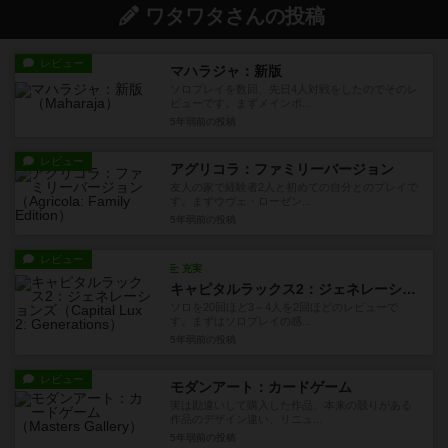
ワタワタさんの投稿
レビュー
マハラジャ：新版
ソロプレイを数回、先日4人対戦をしたのでそのレ
ビューです。まずメインボ...
5年弱前
の投稿
レビュー
アグリコラ：ファミリーバージョン
友人の家で経験者2人と初めての自分とのプレイで
す。まずウヴェ・ローゼン...
5年弱前
の投稿
レビュー
充実
キャピタルラックス2：ジェネレーションズ
ソロを20回ほど3～4人を2回ほどのレビューで
す。まずはソロプレイの感...
5年弱前
の投稿
レビュー
モダンアート：カードゲーム
実は勘違いして購入した作品、本来の競りがある
作品のデザイン違い、リニュ...
5年弱前
の投稿