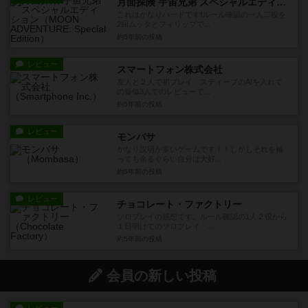
月面探険 宇宙兄弟 スペシャルエディション
これはかなりハードです❗ルール確認の一人二役を
2回ムッタとフィリップで...
約5年前
の投稿
レビュー
スマートフォン株式会社
友人と２人で初プレイ、スティーブのAIを入れて
の疑似3人でのレビューで...
約5年前
の投稿
レビュー
モンバサ
かなり説明が多いゲームです！！しかしそれを補
っても余るぐらい自分は大好...
約5年前
の投稿
レビュー
チョコレート・ファクトリー
ソロプレイの感想です。ルール確認の1人２役から
１日明けてのソロプレイ、...
約5年前
の投稿
会員の新しい投稿