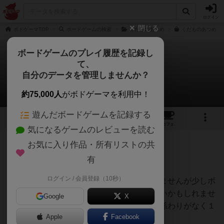
ログイン
閉じる
ボドゲーマTOP
ボードゲームの検索
くだものあつめ
くだものあつめ 完
ボードゲームのプレイ履歴を記録し
て、
くだものあつめ
自分のデータを管理しませんか？
ワタワタさんのレビュー
約75,000人
がボドゲーマを利用中！
遊んだボードゲームを記録する
9
10
49
トップ
画像
動画
レビュー
カフェ
気になるゲームのレビューを読む
お気に入り作品・所有リストの共
113名
0名
0
約5年前
有
ログイン / 会員登録（10秒）
小さい子供と一緒に遊ぶのにいいかもしれませんが少しボ
ードゲームに慣れた人達だと少し物足りないかもしれませ
Google
X
んね、市場の果物の早取り位しか他人との係わりがなく１
Apple
Facebook
人パズルの様になってしまいます。