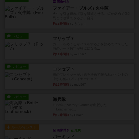
画像付き
ファイアー・ブルズ / 火牛陣
火牛を引き連れて敵を殲滅させる。縦か斜めで前2
列まで攻撃できるが、自分...
約11時間前
by うらまこ
レビュー
フリップ７
カードをめくるかパスをするかを決めてパスした
時のカード数字が得点になる...
約11時間前
by mob567
レビュー
コンセプト
親のプレイヤーがお題を決めて限られたヒントの
中から他のプレイヤーに当て...
約12時間前
by mob567
レビュー
海兵隊
1988年にVictory Gamesが出版した
『Leathernec...
約12時間前
by Chaco
ルール/インスト
画像付き
充実
パーミッド