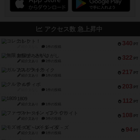
アクセス数 急上昇中
コレクト！
340
PT
紹介文なし
1件の投稿
無限まちがいさがし
322
PT
紹介文あり
2件の投稿
ガルフストライク
217
PT
紹介文あり
1件の投稿
クルティボ
203
PT
紹介文なし
1件の投稿
1809
112
PT
紹介文あり
1件の投稿
ファースト・イン・フライト
108
PT
紹介文あり
3件の投稿
モズビ－ズ・レイダ－ズ
94
PT
紹介文あり
1件の投稿