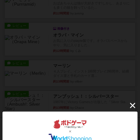
おばあちゃんは猫が大好きです!しかし、あまりに
も多くの猫を飼っているた...
約12時間前
by jurong
レビュー
画像付き
オラパ・マイン
お気に入りのplayte製です。オラパスペースから
やり、気に入りました...
約12時間前
by くみ
レビュー
マーリン
４人プレイ。インスト1時間プレイ2時間半。結構
ダイス運と手札のカード運...
約13時間前
by oliber
レビュー
アンブッシュ！：シルバースター
1987年にVictory Gamesが出版した『Silver Sta...
約13時間前
by Chaco