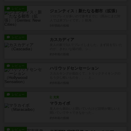
レビュー
ジェンティス：新たなる都市（拡張）
ソロプレイが多いので参考までに（因みにまだ対
人では未プレイです。）航海...
5年弱前
の投稿
レビュー
カスカディア
友人の家で3人でプレイしました。まず目を引いた
のが、きれいな箱の絵、シ...
約5年前
の投稿
レビュー
ハリウッドセンセーション
スカルキングが面白くて、トリックテイキングの
もう少し軽いものを、、、と...
約5年前
の投稿
レビュー
充実
マラカイボ
友人から面白いと聞いていたけど説明が難しいと
聞いていて中々できなかった...
約5年前
の投稿
レビュー