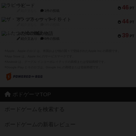
ラピード
46
PT
紹介文なし
1件の投稿
ザ・フラッフィー・ライト
44
PT
紹介文なし
0件の投稿
ふたつの城の物語
39
PT
紹介文あり
6件の投稿
※Apple、Apple のロゴ は、米国および他の国々で登録されたApple Inc.の商標です。
※App Store は、Apple Inc.のサービスマークです。
※Android は、グーグル インコーポレイテッドの商標または登録商標です。
※Google Play とそのロゴは、Google Inc.の商標または登録商標です。
ボドゲーマTOP
ボードゲームを検索する
ボードゲームの新着レビュー