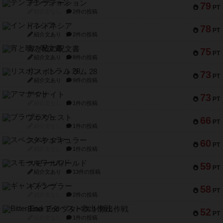
テンプテーション
79
PT
紹介文なし
2件の投稿
インドネシア
78
PT
紹介文あり
2件の投稿
宵と暁の呪文書
75
PT
紹介文あり
8件の投稿
リスボン・トラム 28
73
PT
紹介文あり
9件の投稿
アマナイト
73
PT
紹介文なし
1件の投稿
ブラヴェスト
66
PT
紹介文なし
1件の投稿
スペクタキュラー
60
PT
紹介文なし
1件の投稿
スモールワールド
59
PT
紹介文あり
13件の投稿
ギャンブラー
58
PT
紹介文なし
2件の投稿
Bitter End ブタペスト救出作戦
52
PT
紹介文なし
1件の投稿