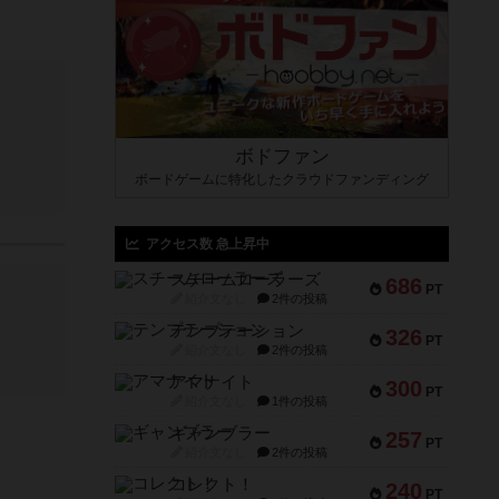
ボドファン
ボードゲームに特化したクラウドファンディング
アクセス数 急上昇中
スチームローラーズ
686
PT
紹介文なし
2件の投稿
テンプテーション
326
PT
紹介文なし
2件の投稿
アマナイト
300
PT
紹介文なし
1件の投稿
ギャンブラー
257
PT
紹介文なし
2件の投稿
コレクト！
240
PT