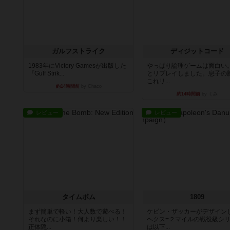
ガルフストライク
ディジットコード
1983年にVictory Gamesが出版した
やっぱり論理ゲームは面白い
『Gulf Strik...
とリプレイしました。息子の
これリ...
約14時間前
by Chaco
約14時間前
by くみ
レビュー
レビュー
タイムボム
1809
まず簡単で軽い！大人数で遊べる！
ケビン・ザッカーがデザイン
それなのに小箱！何より楽しい！！
ヘクス=２マイルの戦役級シ
正体隠...
は以下...