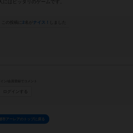
人にはピッタリのゲームです。
この投稿に
2
名が
ナイス！
しました
イン/会員登録でコメント
ログインする
都市アーレアのトップに戻る