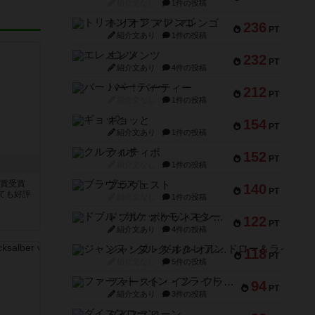
紹介文なし
1件の投稿
トリオンフ ア マレンゴ
236
PT
紹介文あり
1件の投稿
エレメンツ
232
PT
紹介文あり
4件の投稿
バー！パーティー
212
PT
紹介文なし
1件の投稿
ギョッと
154
PT
紹介文あり
1件の投稿
クルティボ
152
PT
紹介文なし
1件の投稿
大賞受賞
ブラヴェスト
140
PT
ても好評
紹介文なし
1件の投稿
ドブル：ポケットモンスター
122
PT
紹介文あり
4件の投稿
ジャンヌ・ダルク-オルレアン ドロー＆ライト
118
PT
紹介文なし
5件の投稿
ファースト・イン・フライト
94
PT
紹介文あり
3件の投稿
ダイススローン