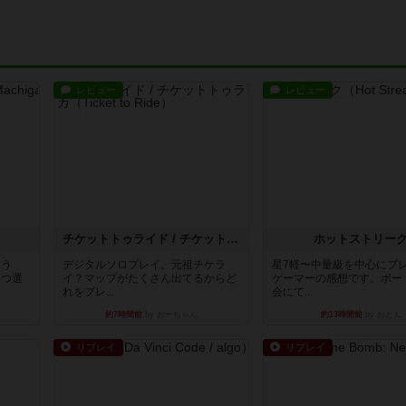
レビュー
レビュー
チケットトゥライド / チケットトゥライドアメリカ
ホットストリー
違う
デジタルソロプレイ。元祖チケラ
星7軽〜中量級を中心にプ
3つ選
イ？マップがたくさん出てるからど
ゲーマーの感想です。ボー
れをプレ...
会にて...
約7時間前
by おーちゃん
約13時間前
by おとん
リプレイ
リプレイ