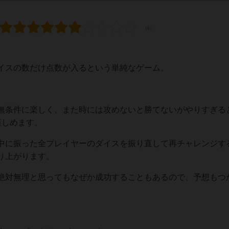
イスの数だけ点数が入るという単純なゲーム。
無条件に楽しく、また時には攻めないと勝てないがやりすぎる
楽しめます。
中に振った全プレイヤーのダイスを振り直して再チャレンジす
り上がります。
絶対無理と思ってもなぜか成功することもあるので、予想もつ