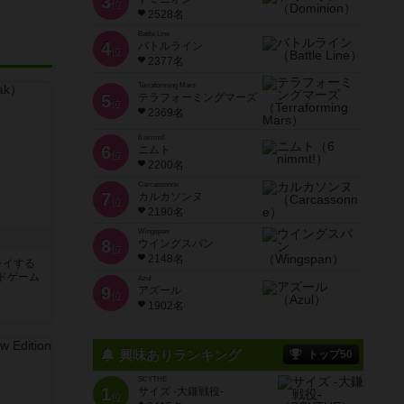
3
位
2528名
Battle Line
4
バトルライン
位
2377名
Terraforming Mars
5
テラフォーミングマーズ
位
2369名
6 nimmt!
6
ニムト
位
2200名
Carcassonne
7
カルカソンヌ
位
2190名
Wingspan
ク
8
ウイングスパン
位
2148名
レイする
ドゲーム
Azul
9
アズール
位
1902名
興味ありランキング
トップ50
SCYTHE
1
サイズ -大鎌戦役-
位