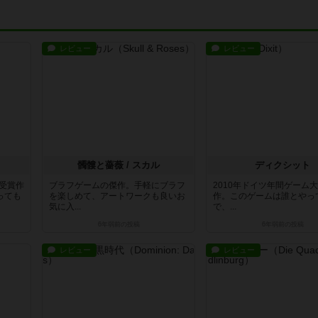
レビュー
レビュー
髑髏と薔薇 / スカル
ディクシット
賞受賞作
ブラフゲームの傑作。手軽にブラフ
2010年ドイツ年間ゲーム
っても
を楽しめて、アートワークも良いお
作。このゲームは誰とやっ
気に入...
で、...
6年弱前
の投稿
6年弱前
の投稿
レビュー
レビュー