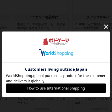
ドミニオン：暗黒時代
クアックサルバ
ヴェ・
廃棄がテーマの拡張で、カードの枚
2018年ドイツ年間ゲーム
配置ゲ
数は500枚と大拡張になっていま
パート部門受賞作。デッキ
す。ト...
ン...
6年弱前
の投稿
6年弱前
の投稿
レビュー
レビュー
カートグラファー
サグラダ
くない
パズル的な紙ペンゲームです。ゲー
ダイスを順番に取って配置
見てや
ムの進め方はシンプルで山札からカ
のシンプルなゲームです。b
ードを...
wei...
6年弱前
の投稿
6年弱前
の投稿