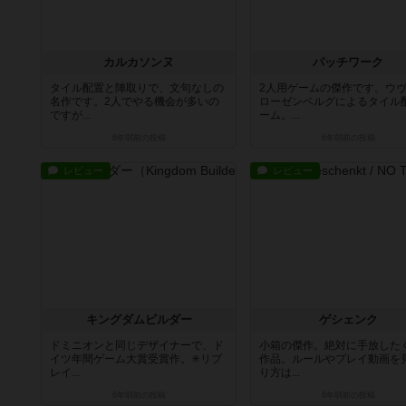
カルカソンヌ
パッチワーク
タイル配置と陣取りで、文句なしの
2人用ゲームの傑作です。ウ
名作です。2人でやる機会が多いの
ローゼンベルグによるタイル
ですが...
ーム。...
6年弱前
の投稿
6年弱前
の投稿
レビュー
レビュー
キングダムビルダー
ゲシェンク
ドミニオンと同じデザイナーで、ド
小箱の傑作。絶対に手放した
イツ年間ゲーム大賞受賞作。✳︎リプ
作品。ルールやプレイ動画を
レイ...
り方は...
6年弱前
の投稿
6年弱前
の投稿