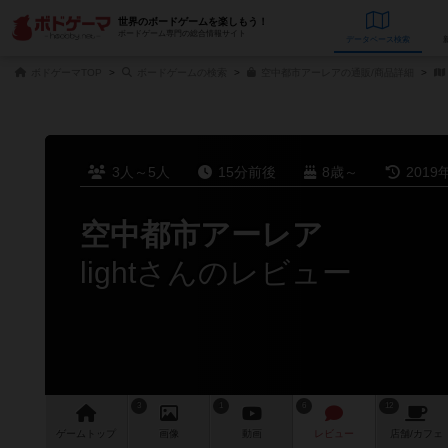
世界のボードゲームを楽しもう！
ボードゲーム専門の総合情報サイト
データベース
検
ボドゲーマTOP
ボードゲームの検索
空中都市アーレアの通販/商品詳細
3人～5人
15分前後
8歳～
2019
空中都市アーレア
lightさんのレビュー
3
1
6
12
ゲーム
トップ
画像
動画
レビュー
店舗/
カフェ