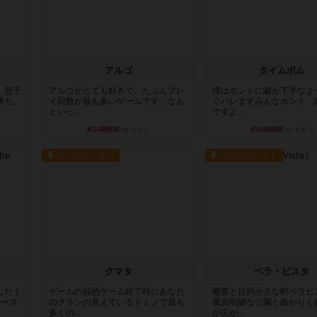
アルゴ
タイムボム
。息子
アルゴがとても好きで、たぶんプレ
僕はホントに嘘が下手なよ
勝ち。
イ回数が最も多いゲームです。なん
ぐバレますみんなホント、
といっ...
ですよ...
約14時間前
by おとん
約14時間前
by あまる
ルール/インスト
ルール/インスト
クマタ
ベラ・ビスタ
した１
ゲームの目的ゲーム終了時にあなた
概要と目的小さな町ベラビ
リーズ
のクランの見えているドミノで最も
風光明媚な公園と曲がりく
多くの...
が広が...