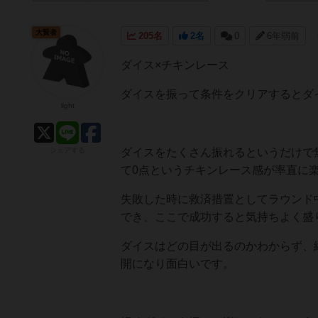
大賢者
205名
2名
0
6年弱前
ダイス×チキンレース
ダイスを振って条件をクリアするとダ
light
シェアする
ダイスをたくさん振れるというだけで
て0点というチキンレース感が率直に
失敗した時に救済措置としてラウンド
でき、ここで成功すると気持ちよく盛
ダイスはどの目が出るのかわからず、
開になり面白いです。