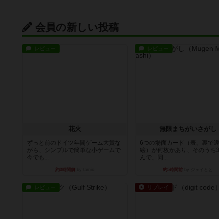
会員の新しい投稿
レビュー
レビュー
花火
無限まちがいさがし
ずっと前のドイツ年間ゲーム大賞な
6つの場面カード（表、裏で
がら、シンプルで簡単な小ゲームで
絵）が何枚かあり、そのうち
今でも...
んで、同...
約3時間前
by tamio
約5時間前
by ジェイとと
レビュー
リプレイ