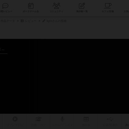
索
新着レビュー
ボードゲーム会
コミュニティ
掲示板一覧
作品データ
レビュー
lightさんの投稿
年～
リプレイ
日記
戦略
・コツ
ルール
/インスト
掲示板
拡張/関連
作
次