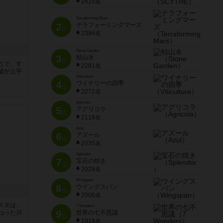
2415名
Terraforming Mars
2
テラフォーミングマーズ
位
2394名
Stone Garden
3
枯山水
位
うで、す
2281名
嘘が上手
Viticulture
4
ワイナリーの四季
位
2272名
Agricola
5
アグリコラ
位
2119名
Azul
6
アズール
位
2035名
Splendor
7
宝石の煌き
位
2028名
Wingspan
8
ウイングスパン
位
2006名
スタは、
7 Wonders
9
ねった川
世界の七不思議
位
1919名