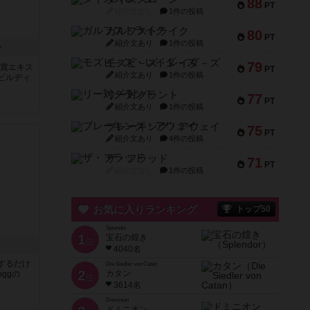
88
PT
紹介文なし
1件の投稿
ガルフストライク
80
PT
紹介文あり
1件の投稿
ー
モズビ－ズ・レイダ－ズ
79
大賞エキス
PT
紹介文あり
1件の投稿
ビルディ
リー対グラント
77
PT
紹介文あり
1件の投稿
ブレーキング・アウェイ
75
PT
紹介文あり
4件の投稿
ザ・フラッド
71
PT
紹介文なし
1件の投稿
お気に入りランキング
トップ50
Splendor
1
宝石の煌き
位
4040名
するだけ
Die Siedler von Catan
2
カタン
ggの
位
3614名
Dominion
ドミニオン