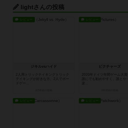
lightさんの投稿
レビュー
レビュー
ジキルvsハイド
ピクチャーズ
2人用トリックテイキングトリック
2020年ドイツ年間ゲーム大
テイキングが好きな方、2人でボー
誰にでも勧めやすく、誰とや
ドゲー...
楽...
約5年前
の投稿
6年弱前
の投稿
レビュー
レビュー