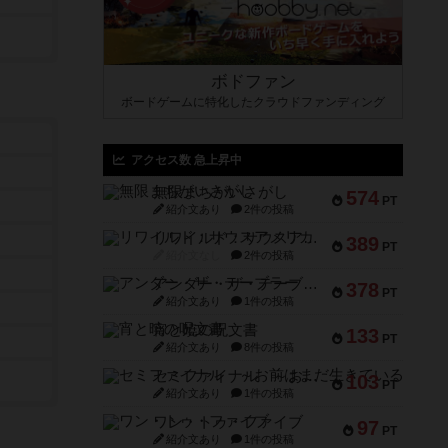
ボドファン
ボードゲームに特化したクラウドファンディング
アクセス数 急上昇中
無限まちがいさがし
574
PT
紹介文あり
2件の投稿
リワイルド：サウスアメリカ
389
PT
紹介文なし
2件の投稿
アンダー・ザ・テーブラー
378
PT
紹介文あり
1件の投稿
宵と暁の呪文書
133
PT
紹介文あり
8件の投稿
セミファイナル ～お前はまだ生きている～
103
PT
紹介文あり
1件の投稿
ワン・トゥ・ファイブ
97
PT
紹介文あり
1件の投稿