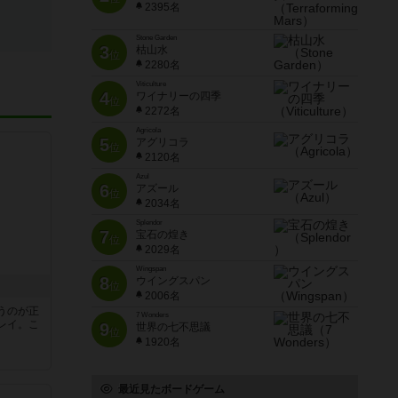
2395名
Stone Garden
3
枯山水
位
2280名
Viticulture
4
ワイナリーの四季
位
2272名
Agricola
5
アグリコラ
位
2120名
Azul
6
アズール
位
2034名
Splendor
7
宝石の煌き
位
2029名
Wingspan
8
ウイングスパン
位
2006名
うのが正
7 Wonders
レイ。こ
9
世界の七不思議
位
1920名
最近見たボードゲーム