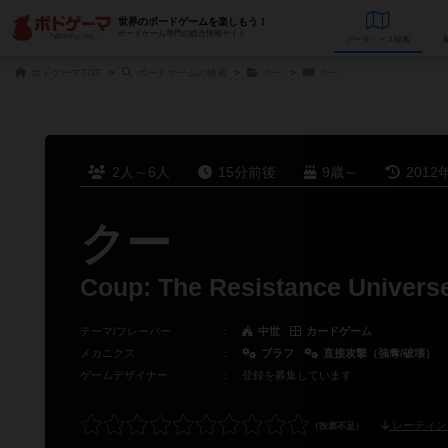
世界のボードゲームを楽しもう！
ボードゲーム専門の総合情報サイト
データベース
検
ボドゲーマTOP
ボードゲームの検索
クー
クー
2人～6人
15分前後
9歳～
2012
クー
Coup: The Resistance Univers
テーマ/フレーバー
：
中世
カードゲーム
メカニクス
：
ブラフ
直接攻撃（強奪/破壊）
ゲームデザイナー
：
登録を募集しています
レーティン