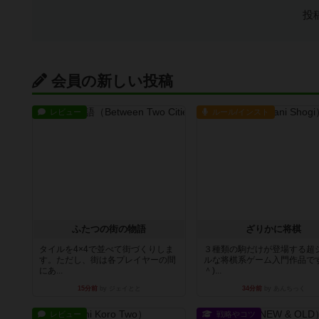
投
会員の新しい投稿
レビュー
ルール/インスト
ふたつの街の物語
ざりかに将棋
タイルを4×4で並べて街づくりしま
３種類の駒だけが登場する超
す。ただし、街は各プレイヤーの間
ルな将棋系ゲーム入門作品です
にあ...
＾)...
15分前
by ジェイとと
34分前
by あんちっく
レビュー
戦略やコツ