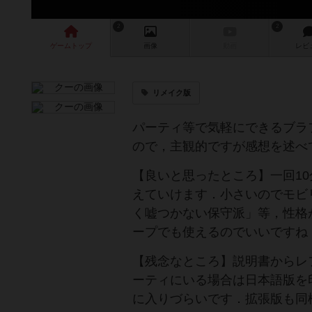
2
2
ゲーム
トップ
画像
動画
レビ
リメイク版
パーティ等で気軽にできるブラ
ので，主観的ですが感想を述べ
【良いと思ったところ】一回1
えていけます．小さいのでモビ
く嘘つかない保守派」等，性格
ープでも使えるのでいいですね
【残念なところ】説明書からレ
ーティにいる場合は日本語版を
に入りづらいです．拡張版も同