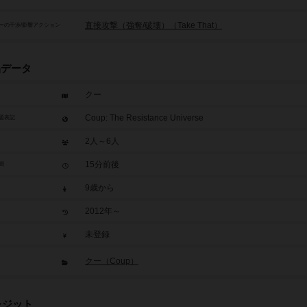
直接攻撃（強奪/破壊）（Take That）
ーの干渉/影響アクション
品データ
クー
Coup: The Resistance Universe
題表記
2人～6人
15分前後
間
9歳から
2012年～
未登録
クー（Coup）
レジット