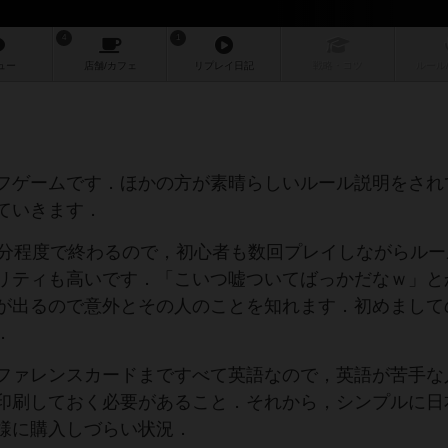
4
1
ュー
店舗/
カフェ
リプレイ
日記
戦略
・コツ
ルール
フゲームです．ほかの方が素晴らしいルール説明をされ
ていきます．
0分程度で終わるので，初心者も数回プレイしながらルー
リティも高いです．「こいつ嘘ついてばっかだなｗ」と
が出るので意外とその人のことを知れます．初めまして
．
ファレンスカードまですべて英語なので，英語が苦手な
印刷しておく必要があること．それから，シンプルに日
様に購入しづらい状況．