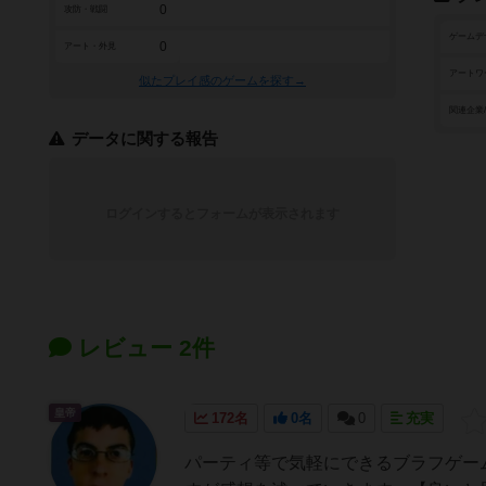
0
攻防・戦闘
ゲームデ
0
アート・外見
アートワ
似たプレイ感のゲームを探す→
関連企業
データに関する報告
ログインするとフォームが表示されます
レビュー 2件
皇帝
172名
0名
0
充実
パーティ等で気軽にできるブラフゲー