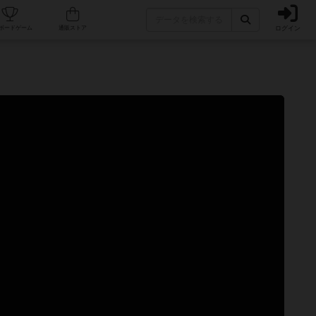
ログイン
カフェ/店舗
人気ボードゲーム
通販ストア