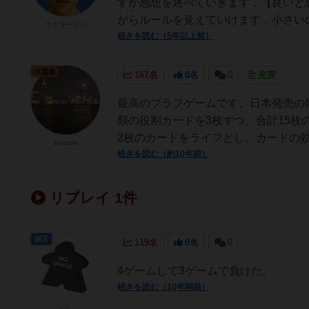
すが感想を述べていきます．【良いと
がらルールを覚えていけます．小さいの
マクラービン
続きを読む（5年以上前）
大賢者
167名
0名
0
充実
最高のブラフゲームです。日本発売の
類の役割カードを3枚ずつ、合計15
2枚のカードをライフとし、カードの効
shunzei
続きを読む（約10年前）
リプレイ 1件
国王
119名
0名
0
4ゲームして3ゲームで負けた。
続きを読む（10年弱前）