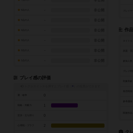
-
非公開
-
非公開
6点の人
プレイヤ
-
非公開
5点の人
作
-
非公開
4点の人
-
非公開
3点の人
タイトル
-
非公開
2点の人
原題・英
-
非公開
1点の人
参加人数
プレイ時
プレイ感の評価
対象年齢
トグルスイッチを押すとプレイ感（
※
）の投票ができます
発売時期
0
運・確率
参考価格
1
戦略・判断力
関連作品
0
交渉・立ち回り
2
心理戦・ブラフ
ク