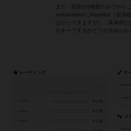
また，役割が5種類のみでやり
ambassadorにinquisi
はやってきますが）．具体的には，
をキープするかどうか決められる」
レーティング
テ
舞台の時
レーティングを行うには
ログイン
が必要です
その他の
-
非公開
10点の人
-
非公開
9点の人
メ
-
非公開
8点の人
頻出する
7点の人