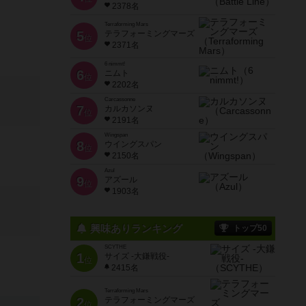
2378名
Terraforming Mars
5
テラフォーミングマーズ
位
2371名
6 nimmt!
6
ニムト
位
2202名
Carcassonne
7
カルカソンヌ
位
2191名
Wingspan
8
ウイングスパン
位
2150名
Azul
9
アズール
位
1903名
興味ありランキング
トップ50
SCYTHE
1
サイズ -大鎌戦役-
位
2415名
Terraforming Mars
2
テラフォーミングマーズ
位