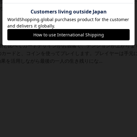
思ったところ】一回10分程度で終わるので，初心者も数回プレ
でモビリティも高いです．「こいつ嘘ついてば...
物と比べてカードデザインがお洒落で、テンションが上がりま
枚のカードと、コインを使ってプレイします。プレイヤーは手元
果を活用しながら最後の一人の生き残りにな...