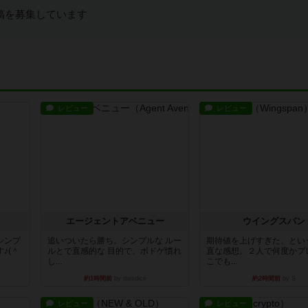
稿を募集しています
レビュー
レビュー
エージェントアベニュー
ウイングスパン
シンプ
追いついたら勝ち。シンプルな ルー
期待値を上げすぎた、とい
♪(＾
ルとで直感的な 目的で、ボドゲ慣れ
直な感想。２人で何度かプ
し...
こでも...
約1時間前
by daisdice
約2時間前
by S
レビュー
レビュー