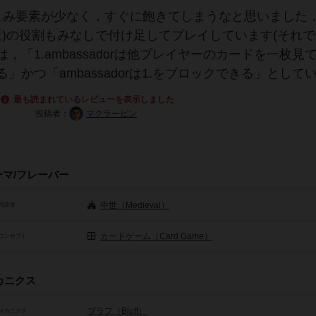
こみ要素が少なく，すぐに飽きてしまうなと思いました
tor（拡張版)の役割もみなしで付け足してプレイしています(それ
「1.ambassadorは他プレイヤーのカードを一枚見
かつ「ambassadorは1.をブロックできる」として
最も読まれているレビューを表示しました
投稿者：
マクラービン
ーマ/フレーバー
中世（Medieval）
代背景
カードゲーム（Card Game）
コンセプト
カニクス
ブラフ（Bluff）
メカニクス