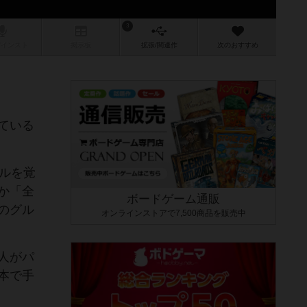
3
/インスト
掲示板
拡張/関連
作
次のおすすめ
ている
ルを覚
か「全
ボードゲーム通販
のグル
オンラインストアで7,500商品を販売中
人がパ
本で手