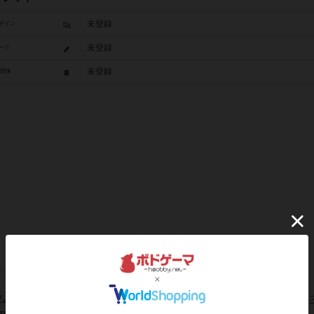
未登録
ザイン
未登録
ーク
未登録
/団体
ムです．ほかの方が素晴らしいルール説明をされているので，