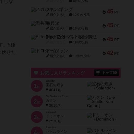
イしな
紹介文なし
8件の投稿
スカルキング
45
PT
紹介文あり
12件の投稿
海兵隊
45
PT
紹介文あり
1件の投稿
Bitter End ブタペスト救出作戦
45
PT
紹介文なし
1件の投稿
す。5種
ドコジャン
42
に伏せた
PT
紹介文あり
10件の投稿
お気に入りランキング
トップ50
Splendor
1
宝石の煌き
位
4041名
Die Siedler von Catan
2
カタン
位
3616名
Dominion
3
ドミニオン
位
2530名
Battle Line
4
バトルライン
位