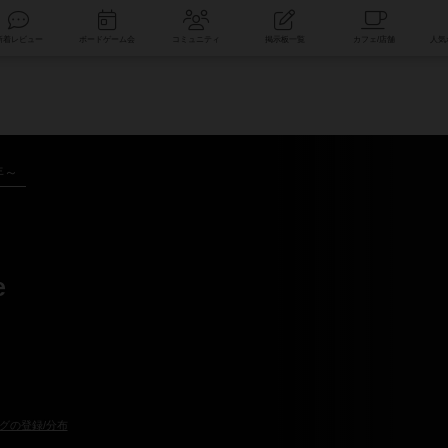
索
新着レビュー
ボードゲーム会
コミュニティ
掲示板一覧
年～
e
グの登録/分布