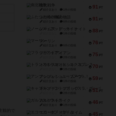
南北戦争
91
PT
紹介文あり
1件の投稿
ふたつの城の物語
91
PT
紹介文あり
6件の投稿
ノームズ・アット・ナイト
88
PT
紹介文なし
1件の投稿
マーリン
76
PT
紹介文あり
6件の投稿
フラットアイアン
75
PT
紹介文なし
2件の投稿
トランスオリエント・エクスプレス
70
PT
紹介文なし
1件の投稿
アンブッシュ！：ムーブアウト！
59
PT
紹介文あり
1件の投稿
キャプテン・フリップ：イスラ・ボンバ
51
PT
紹介文なし
2件の投稿
ガルフストライク
46
PT
紹介文あり
1件の投稿
主観的で
エコーズ・オブ・タイム
45
PT