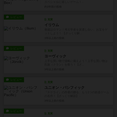
スペシャルに楽しいゲーム！...
約3年前
の投稿
レビュー
充実
イリウム
発掘はロマン！考古学者を派遣し合い、お宝をゲ
ットしよう！ 【ざっくり解...
3年以上前
の投稿
レビュー
充実
ヨーヴィック
上手な買い物で侵略に備えよう！上手な買い物は
氏族（クラン）を救う！【ざ...
3年以上前
の投稿
レビュー
充実
ユニオン・パシフィック
『チケライ』の作者の贈る、もう1つの鉄道ゲーム
の名作！【ざっくり解説】...
3年以上前
の投稿
レビュー
充実