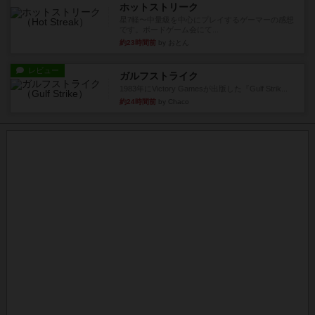
ホットストリーク
星7軽〜中量級を中心にプレイするゲーマーの感想
です。ボードゲーム会にて...
約23時間前
by おとん
レビュー
ガルフストライク
1983年にVictory Gamesが出版した『Gulf Strik...
約24時間前
by Chaco