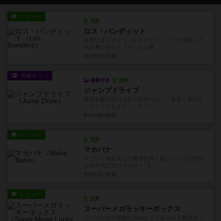
レビュー
充実
ロス・バンディット
今度はダイスで『バトルライン』！？お宝巡って
列を奪い合え！【ざっくり解...
約3年前
の投稿
戦略やコツ
画像付き
充実
ジャンプドライブ
銀河を駆け抜ける拡大競争のコツ！素早く勝利点
へとシフトしよう！ 久々に...
約3年前
の投稿
レビュー
充実
マカバナ
リゾート地を巡って開発競争！良いところの別荘
は自分色に塗りつぶせ！ 【...
約3年前
の投稿
レビュー
充実
スーパーメガラッキーボックス
ビンゴからの連鎖を決めよう！あふれる爽快感！