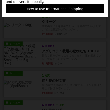
は、...
約1時間前
by Chaco
レビュー
充実
クリーグ
某動画サイトを眺めてたら、海外の方が紹介して
いた2人対戦型のダイスゲー...
約1時間前
by OSAっち
レビュー
画像付き
アグリコラ：牧場の動物たち THE BIG BOX
長らく積みゲーになってましたが、腰を据えてプ
レイできましたのでやってみ...
約3時間前
by くみ
レビュー
充実
宵と暁の呪文書
4/5点呪文を修得したり使い魔にトークンを捧げた
りして得点を増やしてい...
約6時間前
by ワタル
レビュー
画像付き
充実