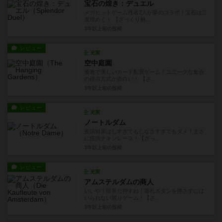
宝石の煌き：デュエル
メガヒットゲーム作者2人が夢のコラボ！宝石は二
度煌めく！ 【ざっくり解...
3年以上前
の投稿
レビュー
充実
空中庭園
優雅で美しいカード配置ゲーム！ユニークな集合
の得点方式が面白い！ 【ざ...
3年以上前
の投稿
レビュー
充実
ノートルダム
疫病対策はしすぎてもしなさすぎてもダメ！まさ
に疫病チキンレース！【ざっ...
3年以上前
の投稿
レビュー
充実
アムステルダムの商人
いいや！限界だ押すね！落札ボタンを押さずには
いられない競りゲーム！【ざ...
3年以上前
の投稿