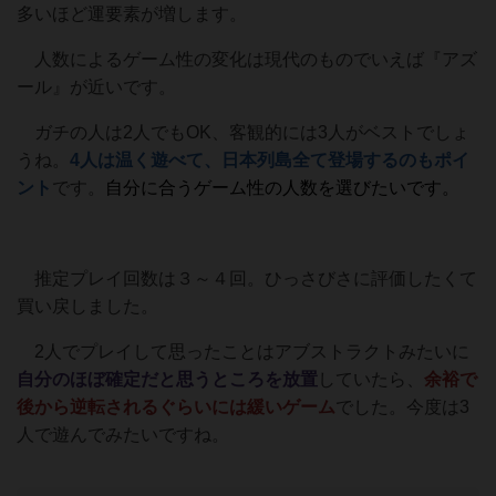
多いほど運要素が増します。
人数によるゲーム性の変化は現代のものでいえば『アズ
ール』が近いです。
ガチの人は2人でもOK、客観的には3人がベストでしょ
うね。
4人は温く遊べて、日本列島全て登場するのもポイ
ント
です。
自分に合うゲーム性の人数を選びたいです。
推定プレイ回数は３～４回。ひっさびさに評価したくて
買い戻しました。
2人でプレイして思ったことはアブストラクトみたいに
自分のほぼ確定だと思うところを放置
していたら、
余裕で
後から逆転されるぐらいには緩いゲーム
でした。今度は3
人で遊んでみたいですね。