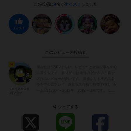
この投稿に
4
名が
ナイス！
しました
ナイス！
このレビューの投稿者
神
現在合計8万PVぐらい、レビューと攻略記事を中心
に書く人です。 個人的には海外のゲームの古典や
名作のレビューが多いです。 新作よりも不朽の名
作を中心にプレイ。露骨な名作推し勢です(笑)。 ゲ
マクベス大佐＠
ーム歴は2007～2013年、2019～現在です。 なの
Digブログ
で00年～10年...
シェアする