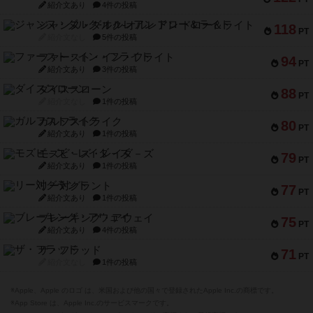
紹介文あり
4件の投稿
ジャンヌ・ダルク-オルレアン ドロー＆ライト
118
PT
紹介文なし
5件の投稿
ファースト・イン・フライト
94
PT
紹介文あり
3件の投稿
ダイススローン
88
PT
紹介文なし
1件の投稿
ガルフストライク
80
PT
紹介文あり
1件の投稿
モズビ－ズ・レイダ－ズ
79
PT
紹介文あり
1件の投稿
リー対グラント
77
PT
紹介文あり
1件の投稿
ブレーキング・アウェイ
75
PT
紹介文あり
4件の投稿
ザ・フラッド
71
PT
紹介文なし
1件の投稿
※Apple、Apple のロゴ は、米国および他の国々で登録されたApple Inc.の商標です。
※App Store は、Apple Inc.のサービスマークです。