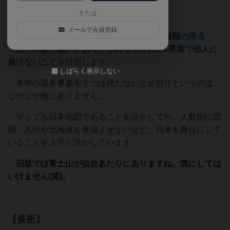
【ざっくり解説】
または
メールで会員登録
クニツィアのタイル配置ゲーム。
３つの種類の得点
（兜、仏像、畑）があり、そのうちどれか1要素で他人に
負けないこと
を目指します。
しばらく表示しない
本作の最多要素を１つは持たないと足切りというのは、
なかなか他にありません。
マップも日本地図であることを活かしてか、人数別に四
国・九州や北海道を登場させないなど、日本を舞台にして
いることを上手く活かしています。
旧版では富士山が仙台あたりにありますね。気にしては
いけません(笑)。
【長所】