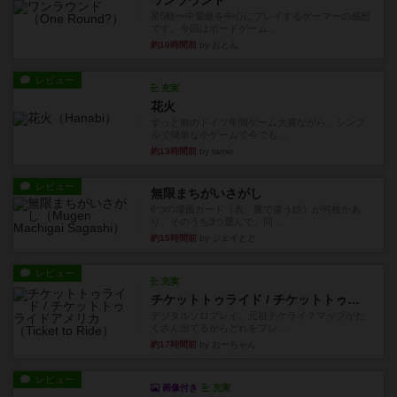
ワンラウンド
星5軽〜中量級を中心にプレイするゲーマーの感想
です。今回はボードゲーム...
約10時間前
by おとん
レビュー
充実
花火
ずっと前のドイツ年間ゲーム大賞ながら、シンプ
ルで簡単な小ゲームで今でも...
約13時間前
by tamio
レビュー
無限まちがいさがし
6つの場面カード（表、裏で違う絵）が何枚かあ
り、そのうち3つ選んで、同...
約15時間前
by ジェイとと
レビュー
充実
チケットトゥライド / チケットトゥライドアメリカ
デジタルソロプレイ。元祖チケライ？マップがた
くさん出てるからどれをプレ...
約17時間前
by おーちゃん
レビュー
画像付き
充実