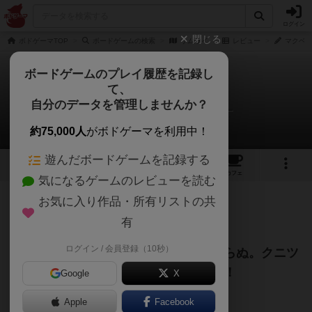
ログイン
閉じる
ボドゲーマTOP
ボードゲームの検索
サムライ
レビュー
マクベス
ボードゲームのプレイ履歴を記録し
て、
サムライ
自分のデータを管理しませんか？
マクベス大佐＠Digブログさんのレビュー
約75,000人
がボドゲーマを利用中！
遊んだボードゲームを記録する
10
7
28
トップ
画像
動画
レビュー
カフェ
気になるゲームのレビューを読む
お気に入り作品・所有リストの共
345名
4名
0
6年弱前
有
ログイン / 会員登録（10秒）
武士たるもの長所の１つは持たねばならぬ。クニツ
ィアの日本テーマのタイル配置ゲーム！
Google
X
Apple
Facebook