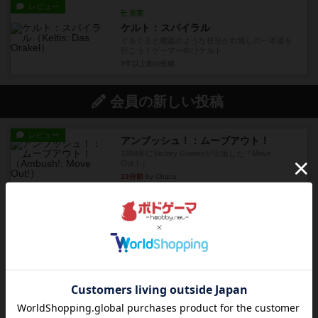
レビュー
充実
ケルト：スパイラル
ぐるぐると螺旋のような枝分かれ無しの一本道を
行こう！ゲーマー向けケルト...
3年以上前
の投稿
会員の新しい投稿
レビュー
アンブッシュ！：ムーブアウト！
1984年にVictory Gamesが出版した『Move
Out！』...
23分前
by Chaco
レビュー
スカルキング
とにかく楽しい！最高のゲームではと思います。
ルールは多少ゲーム慣れした...
38分前
by ジェイとと
レビュー
充実
プレイボーイ
1986年にVictory Gamesが出版した『Playboy』