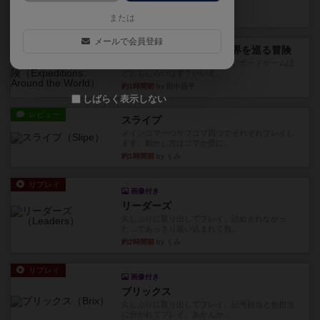
っていきます✨1部より自由...
35分前
by しんたろ
または
メールで会員登録
レビュー
エクスペディション：世界を巡る冒険
クラマー氏の不朽の名作。新しいボードゲームほ
どおもしろいはず？いいえ。...
約1時間前
by 田中昌平
しばらく表示しない
レビュー
スライプ
メインコマ一つサブコマ四つでそれぞれプレイし
ます。動かし方はコマか壁に...
約1時間前
by くみ
リプレイ
画像付き
リーダーズ
久しぶりに取り出してプレイ。詰めきれなかっ
た…であっさり追い込まれて負...
約2時間前
by くみ
リプレイ
画像付き
ブリックス
久しぶりに取り出してプレイ。記号担当と色担当
に分かれてプレイ。あかんか...