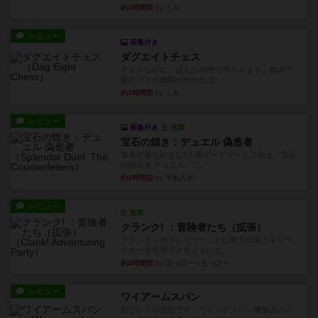
約2時間前
by くみ
レビュー
画像付き
ダグエイトチェス
チェスなのに、ほんの10分で終わります。動きで
敵のコマの種類が分かれば...
約2時間前
by くみ
レビュー
画像付き
充実
宝石の煌き：デュエル 偽造者
筆者が最も好きな2人用ボードゲームである『宝石
の煌めき デュエル』に、...
約3時間前
by 手動人形
レビュー
充実
クランク! ：冒険者たち（拡張）
クランク！のプレイヤーごとに能力の違うキャラ
クターを使用できるようにな...
約4時間前
by ぽっぽーくるっぽー
レビュー
ワイアームスパン
初プレイの感想です。ウイングスパン履修済のコ