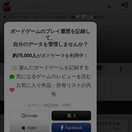
ログイン
閉じる
ボドゲーマTOP
ボードゲームの検索
サムライ
動画
ボードゲームのプレイ履歴を記録し
て、
サムライ
自分のデータを管理しませんか？
0件の動画
約75,000人
がボドゲーマを利用中！
遊んだボードゲームを記録する
10
7
28
トップ
画像
動画
レビュー
カフェ
気になるゲームのレビューを読む
お気に入り作品・所有リストの共
サムライのトップに戻る
有
ログイン / 会員登録（10秒）
会員の新しい投稿
Google
X
レビュー
アズール：シントラのステンドグラス
Apple
Facebook
大好きなアズールシリーズ。ステンドグラスを作