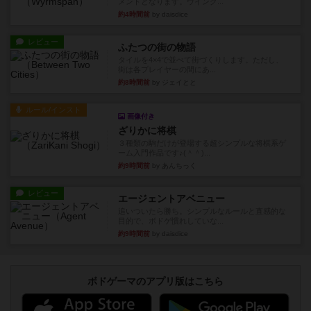
メントとなります。ウイング...
約4時間前
by daisdice
レビュー
ふたつの街の物語
タイルを4×4で並べて街づくりします。ただし、
街は各プレイヤーの間にあ...
約8時間前
by ジェイとと
ルール/インスト
画像付き
ざりかに将棋
３種類の駒だけが登場する超シンプルな将棋系ゲ
ーム入門作品です♪(＾＾)...
約9時間前
by あんちっく
レビュー
エージェントアベニュー
追いついたら勝ち。シンプルなルールと直感的な
目的で、ボドゲ慣れしていな...
約9時間前
by daisdice
ボドゲーマのアプリ版はこちら