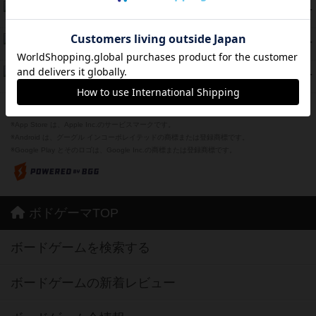
海兵隊
45
PT
紹介文あり
1件の投稿
Bitter End ブタペスト救出作戦
45
PT
紹介文なし
1件の投稿
ドコジャン
42
PT
紹介文あり
10件の投稿
※Apple、Apple のロゴ は、米国および他の国々で登録されたApple Inc.の商標です。
※App Store は、Apple Inc.のサービスマークです。
※Android は、グーグル インコーポレイテッドの商標または登録商標です。
※Google Play とそのロゴは、Google Inc.の商標または登録商標です。
ボドゲーマTOP
ボードゲームを検索する
ボードゲームの新着レビュー