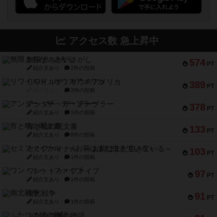
アクセス数 急上昇中
無限まちがいさがし
574
PT
紹介文あり
2件の投稿
リワイルド：サウスアメリカ
389
PT
紹介文なし
2件の投稿
アンダー・ザ・テーブラー
378
PT
紹介文あり
1件の投稿
宵と暁の呪文書
133
PT
紹介文あり
8件の投稿
セミファイナル ～お前はまだ生きている～
103
PT
紹介文あり
1件の投稿
ワン・トゥ・ファイブ
97
PT
紹介文あり
1件の投稿
南北戦争
91
PT
紹介文あり
1件の投稿
ふたつの城の物語