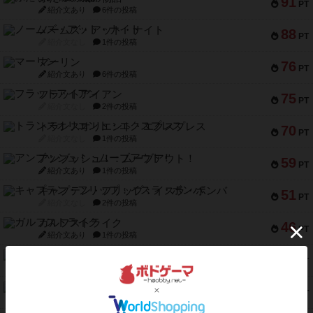
91
PT
紹介文あり
6件の投稿
ノームズ・アット・ナイト
88
PT
紹介文なし
1件の投稿
マーリン
76
PT
紹介文あり
6件の投稿
フラットアイアン
75
PT
紹介文なし
2件の投稿
トランスオリエント・エクスプレス
70
PT
紹介文なし
1件の投稿
アンブッシュ！：ムーブアウト！
59
PT
紹介文あり
1件の投稿
キャプテン・フリップ：イスラ・ボンバ
51
PT
紹介文なし
2件の投稿
ガルフストライク
46
PT
紹介文あり
1件の投稿
エコーズ・オブ・タイム
45
PT
紹介文なし
8件の投稿
スカルキング
45
PT
紹介文あり
12件の投稿