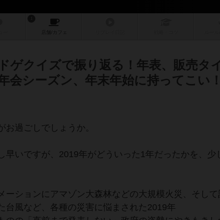
1
ュー
店舗/
カフェ
リプレイ
日記
戦略
・コツ
ルール
ドゲクイズで振り返る！年表、販売タ
年会シーズン、年末年始に持ってこい
がお過ごしでしょうか。
早いですが、2019年がどういった1年だったかを、少
メーションにアマゾン大森林などの大規模火災、そして
台風など、各種の災害に悩まされた2019年