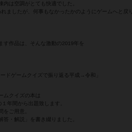
棟内は空調がとても快適でした。
われましたが、何事もなかったかのようにゲームへと戻
す作品は、そんな激動の2019年を
19 ボードゲームクイズで振り返る平成→令和」
ームクイズの本は
までの１年間から出題致します。
問をご用意。
解答・解説」を書き綴りました。