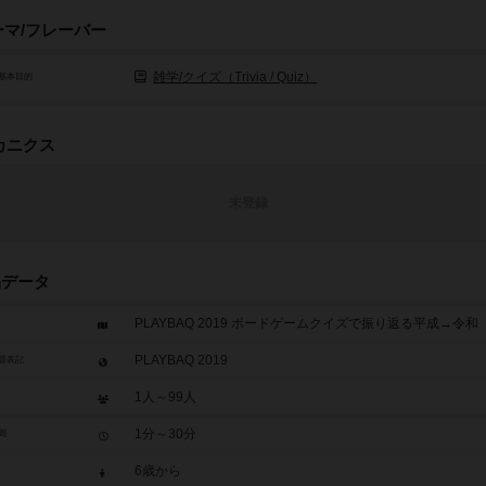
ーマ/フレーバー
雑学/クイズ（Trivia / Quiz）
基本目的
カニクス
未登録
品データ
PLAYBAQ 2019 ボードゲームクイズで振り返る平成→令和
PLAYBAQ 2019
題表記
1人～99人
1分～30分
間
6歳から