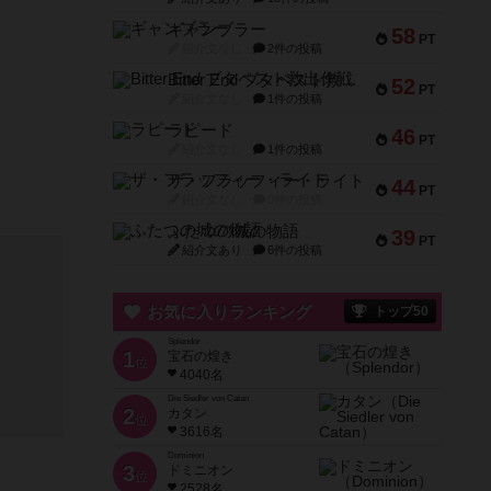
ギャンブラー
58
PT
紹介文なし
2件の投稿
Bitter End ブタペスト救出作戦
52
PT
紹介文なし
1件の投稿
ラピード
46
PT
紹介文なし
1件の投稿
ザ・フラッフィー・ライト
44
PT
紹介文なし
0件の投稿
ふたつの城の物語
39
PT
紹介文あり
6件の投稿
お気に入りランキング
トップ50
Splendor
1
宝石の煌き
位
4040名
Die Siedler von Catan
2
カタン
位
3616名
Dominion
3
ドミニオン
位
2528名