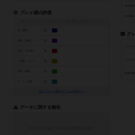
発売時期
プレイ感の評価
参考価格
トグルスイッチを押すとプレイ感（
※
）の投票ができます
0
運・確率
ク
0
戦略・判断力
ゲームデ
0
交渉・立ち回り
アートワ
0
心理戦・ブラフ
0
攻防・戦闘
関連企業
0
アート・外見
似たプレイ感のゲームを探す→
データに関する報告
ログインするとフォームが表示されます