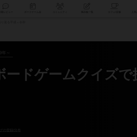
索
新着レビュー
ボードゲーム会
コミュニティ
掲示板一覧
で振り返る平成→令和
19年～
019 ボードゲームクイ
グの登録/分布