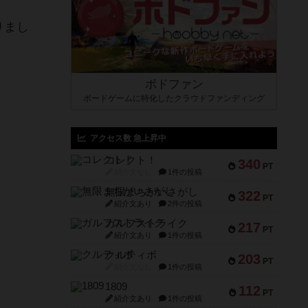
りまし
ボドファン
ボードゲームに特化したクラウドファンディング
アクセス数 急上昇中
コレクト！
340
PT
紹介文なし
1件の投稿
無限まちがいさがし
322
PT
紹介文あり
2件の投稿
ガルフストライク
217
PT
紹介文あり
1件の投稿
クルティボ
203
PT
紹介文なし
1件の投稿
1809
112
PT
紹介文あり
1件の投稿