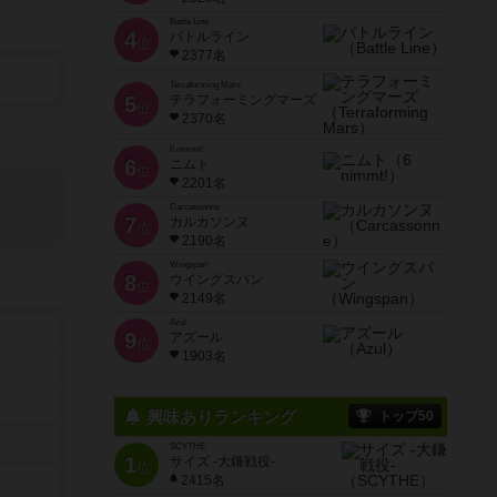
Battle Line
4
バトルライン
位
2377名
Terraforming Mars
5
テラフォーミングマーズ
位
2370名
6 nimmt!
6
ニムト
位
2201名
Carcassonne
7
カルカソンヌ
位
2190名
Wingspan
8
ウイングスパン
位
2149名
Azul
9
アズール
位
1903名
興味ありランキング
トップ50
SCYTHE
1
サイズ -大鎌戦役-
位
2415名