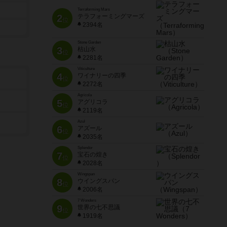
Terraforming Mars
2
テラフォーミングマーズ
位
2394名
Stone Garden
3
枯山水
位
2281名
Viticulture
4
ワイナリーの四季
位
2272名
Agricola
5
アグリコラ
位
2119名
Azul
6
アズール
位
2035名
Splendor
7
宝石の煌き
位
2028名
Wingspan
8
ウイングスパン
位
2006名
7 Wonders
9
世界の七不思議
位
1919名