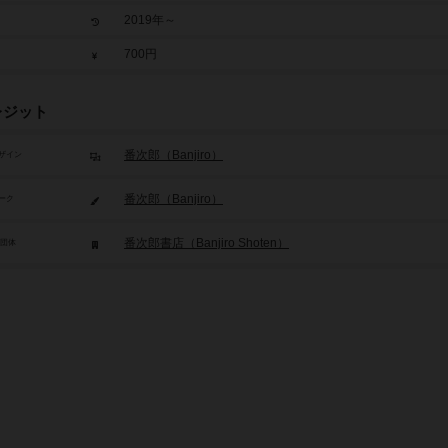
2019年～
700円
レジット
番次郎（Banjiro）
ザイン
番次郎（Banjiro）
ーク
番次郎書店（Banjiro Shoten）
/団体