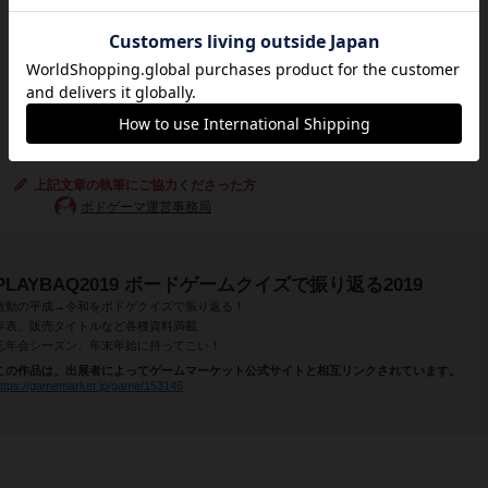
上記文章の執筆にご協力くださった方
ボドゲーマ運営事務局
PLAYBAQ2019 ボードゲームクイズで振り返る2019
激動の平成→令和をボドゲクイズで振り返る！
年表、販売タイトルなど各種資料満載
忘年会シーズン、年末年始に持ってこい！
この作品は、出展者によってゲームマーケット公式サイトと相互リンクされています。
ttps://gamemarket.jp/game/153146