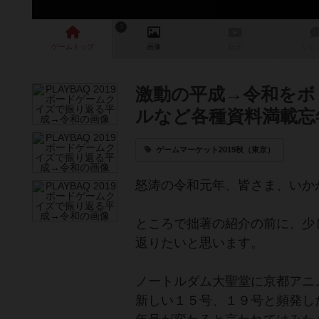
3
ゲーム
トップ
画像
動画
レビ
激動の平成→令和をボ
ルなど各種資料満載忘
ゲームマーケット2019秋（東京）
怒涛の令和元年、皆さま、いか
ところで拙著の紹介の前に、少し
返りたいと思います。
ノートルダム大聖堂に京都アニ
新しい１５号、１９号と頻発した