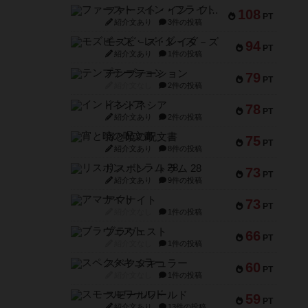
ファースト・イン・フライト
108
PT
紹介文あり
3件の投稿
モズビ－ズ・レイダ－ズ
94
PT
紹介文あり
1件の投稿
テンプテーション
79
PT
紹介文なし
2件の投稿
インドネシア
78
PT
紹介文あり
2件の投稿
宵と暁の呪文書
75
PT
紹介文あり
8件の投稿
リスボン・トラム 28
73
PT
紹介文あり
9件の投稿
アマナイト
73
PT
紹介文なし
1件の投稿
ブラヴェスト
66
PT
紹介文なし
1件の投稿
スペクタキュラー
60
PT
紹介文なし
1件の投稿
スモールワールド
59
PT
紹介文あり
13件の投稿