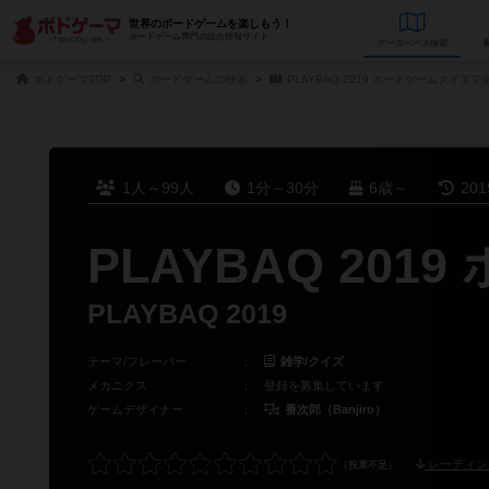
世界のボードゲームを楽しもう！
ボードゲーム専門の総合情報サイト
データベース
検
ボドゲーマTOP
ボードゲームの検索
PLAYBAQ 2019 ボードゲームクイズ
1人～99人
1分～30分
6歳～
20
PLAYBAQ 2
PLAYBAQ 2019
テーマ/フレーバー
：
雑学/クイズ
メカニクス
：
登録を募集しています
ゲームデザイナー
：
番次郎（Banjiro）
レーティン