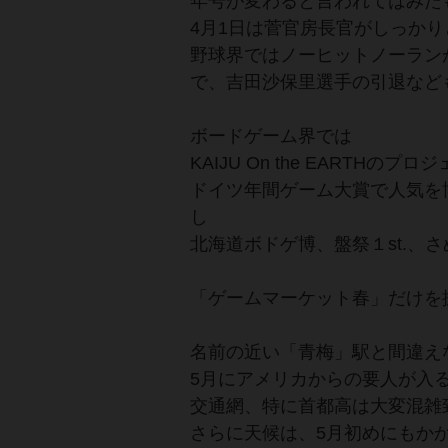
年号が変わると言われてはみた
4月1日は菅官房長官がしっか
野球界ではノーヒットノーラン
で、吉田沙保里選手の引退など
ボードゲーム界では
KAIJU On the EART
ドイツ年間ゲーム大賞で人気を
し
北海道ボドゲ博、盤祭１st.、
「ゲームマーケット春」だけを
名前の近い「青梅」駅と間違え
5月にアメリカからの要人が入
交通網、特に首都高は大変混雑
さらに天候は、5月初めにもか