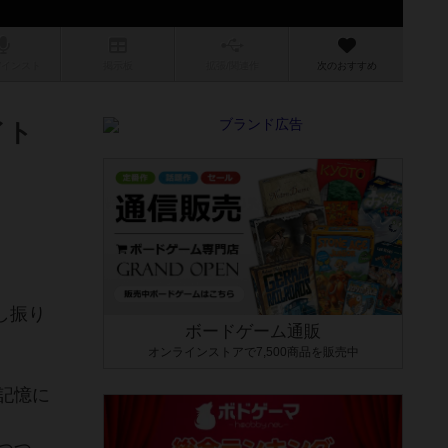
/インスト
掲示板
拡張/関連
作
次のおすすめ
イト
！
し振り
ボードゲーム通販
オンラインストアで7,500商品を販売中
記憶に