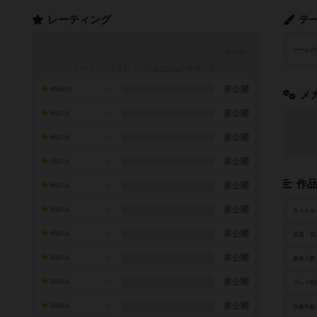
レーティング
テ
ゲームの
レーティングを行うには
ログイン
が必要です
-
非公開
10点の人
メ
-
非公開
9点の人
-
非公開
8点の人
-
非公開
7点の人
作
-
非公開
6点の人
-
非公開
5点の人
タイトル
-
非公開
4点の人
原題・英
-
非公開
3点の人
参加人数
-
非公開
2点の人
プレイ時
-
非公開
1点の人
対象年齢