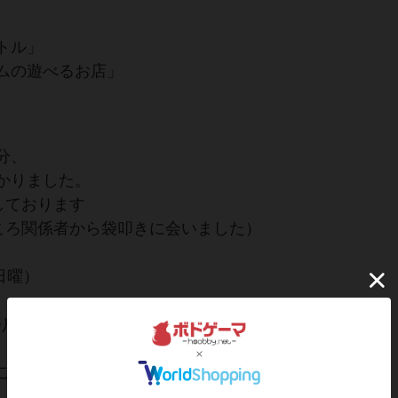
トル」
ムの遊べるお店」
分、
かりました。
しております
ところ関係者から袋叩きに会いました）
日曜）
ります。
ご自愛ください。