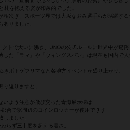
ものの「直前まで発表しない」政府の姿勢にやきもきし
りと札を抱える姿が印象的でした。
が相次ぎ、スポーツ界では大坂なおみ選手らが活躍する
もありました。
Hのプロジェクトで大いに沸き、UNOの公式ルールに世界中が驚
博した「ラマ」や「ウィングスパン」は現在も国内で人
さぬきボドゲフリマなど各地方イベントが盛り上がり、
振り返りますと、
ないよう注意が飛び交った青海展示棟は
る都合で駅周辺のコインロッカーが使用できず
致しました。
かわらず三十度を超える暑さ。