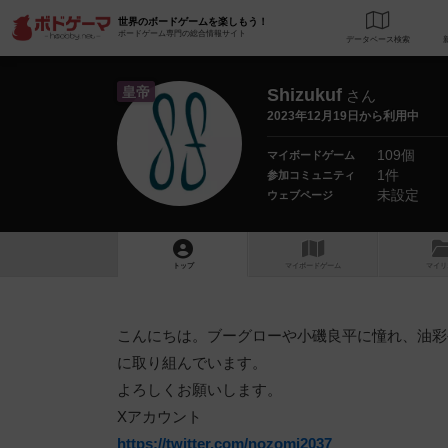
世界のボードゲームを楽しもう！
ボードゲーム専門の総合情報サイト
データベース
検
皇帝
Shizukuf
さん
2023年12月19日から利用中
109個
マイボードゲーム
1件
参加コミュニティ
未設定
ウェブページ
トップ
マイボードゲーム
マイリ
こんにちは。ブーグローや小磯良平に憧れ、油彩
に取り組んでいます。
よろしくお願いします。
Xアカウント
https://twitter.com/nozomi2037