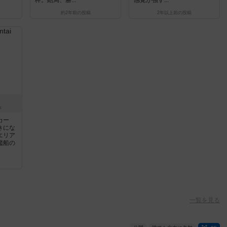
枠。結局、勝...
感覚が強す...
約2年前
の投稿
2年以上前
の投稿
u
カー
きにな
エリア
艦船の
一覧を見る