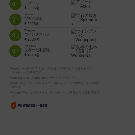
6
アズール
位
2035名
Splendor
7
宝石の煌き
位
2028名
Wingspan
8
ウイングスパン
位
2006名
7 Wonders
9
世界の七不思議
位
1919名
※Apple、Apple のロゴ は、米国および他の国々で登録された
Apple Inc.の商標です。
※App Store は、Apple Inc.のサービスマークです。
※Android は、グーグル インコーポレイテッドの商標または登録商
標です。
※Google Play とそのロゴは、Google Inc.の商標または登録商標で
す。