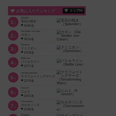
お気に入りランキング
トップ50
Splendor
1
宝石の煌き
位
4040名
Die Siedler von Catan
2
カタン
位
3616名
Dominion
3
ドミニオン
位
2528名
Battle Line
4
バトルライン
位
2377名
Terraforming Mars
5
テラフォーミングマーズ
位
2370名
6 nimmt!
6
ニムト
位
2201名
Carcassonne
7
カルカソンヌ
位
2190名
Wingspan