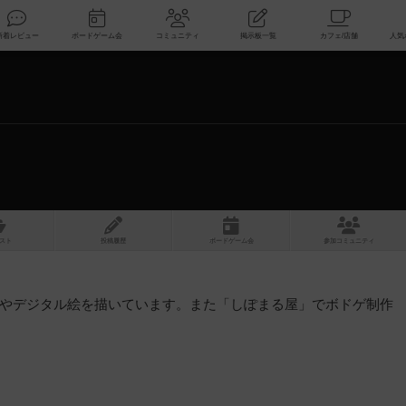
索
新着レビュー
ボードゲーム会
コミュニティ
掲示板一覧
スト
投稿履歴
ボ
ー
ドゲ
ーム
会
参加
コミュニティ
やデジタル絵を描いています。また「しぽまる屋」でボドゲ制作