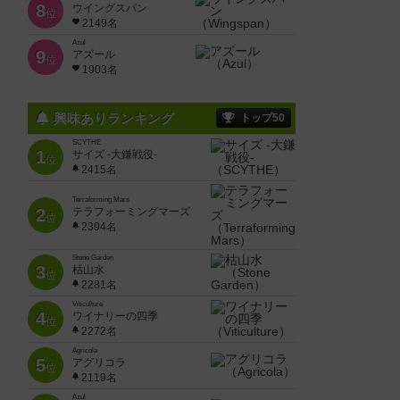
8
ウイングスパン
位
2149名
Azul
9
アズール
位
1903名
興味ありランキング
トップ50
SCYTHE
1
サイズ -大鎌戦役-
位
2415名
Terraforming Mars
2
テラフォーミングマーズ
位
2394名
Stone Garden
3
枯山水
位
2281名
Viticulture
4
ワイナリーの四季
位
2272名
Agricola
5
アグリコラ
位
2119名
Azul