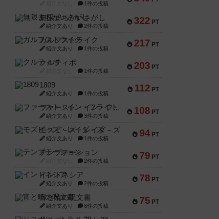
紹介文なし
1件の投稿
無限まちがいさがし
322
PT
紹介文あり
2件の投稿
ガルフストライク
217
PT
紹介文あり
1件の投稿
クルティボ
203
PT
紹介文なし
1件の投稿
1809
112
PT
紹介文あり
1件の投稿
ファースト・イン・フライト
108
PT
紹介文あり
3件の投稿
モズビ－ズ・レイダ－ズ
94
PT
紹介文あり
1件の投稿
テンプテーション
79
PT
紹介文なし
2件の投稿
インドネシア
78
PT
紹介文あり
2件の投稿
宵と暁の呪文書
75
PT
紹介文あり
8件の投稿