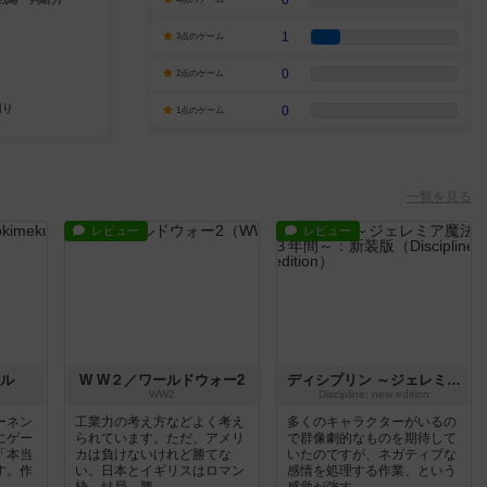
0
1
3点のゲーム
0
2点のゲーム
0
1点のゲーム
一覧を見る
レビュー
レビュー
ル
W W２／ワールドウォー2
ディシプリン ～ジェレミア魔法学校の３年間～：新装版
WW2
Discipline: new edition
ーネン
工業力の考え方などよく考え
多くのキャラクターがいるの
にゲー
られています。ただ、アメリ
で群像劇的なものを期待して
「本当
カは負けないけれど勝てな
いたのですが、ネガティブな
す。作
い。日本とイギリスはロマン
感情を処理する作業、という