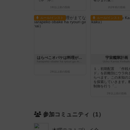
（ルール...
者さまの愛...
1年以上前
の投稿
約2年前
の投稿
ルール/インスト
ルール/インスト
はらぺこオバケは料理がまてない
宇宙艦隊計画
harapeko obake ha ryouri ga matenai
Uchu Kantai Keikak
１．初期配置 「作戦
2年以上前
の投稿
ド」を距離別にウラ向
らべます。この未知の
を探索していきます。
制御を行う「...
2年以上前
の投稿
参加コミュニティ（1）