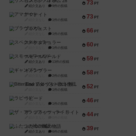
リスボン・トラム 28
73
PT
紹介文あり
9件の投稿
アマナイト
73
PT
紹介文なし
1件の投稿
ブラヴェスト
66
PT
紹介文なし
1件の投稿
スペクタキュラー
60
PT
紹介文なし
1件の投稿
スモールワールド
59
PT
紹介文あり
13件の投稿
ギャンブラー
58
PT
紹介文なし
2件の投稿
Bitter End ブタペスト救出作戦
52
PT
紹介文なし
1件の投稿
ラピード
46
PT
紹介文なし
1件の投稿
ザ・フラッフィー・ライト
44
PT
紹介文なし
0件の投稿
ふたつの城の物語
39
PT
紹介文あり
6件の投稿