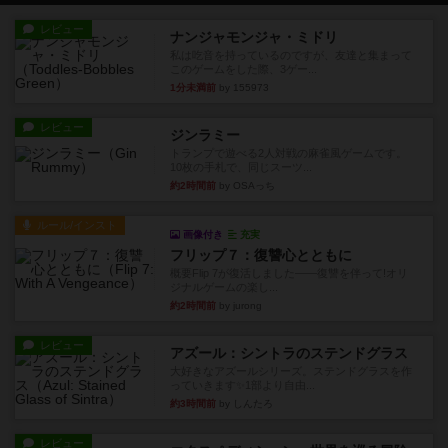
レビュー
ナンジャモンジャ・ミドリ
私は吃音を持っているのですが、友達と集まって
このゲームをした際、3ゲー...
1分未満前
by 155973
レビュー
ジンラミー
トランプで遊べる2人対戦の麻雀風ゲームです。
10枚の手札で、同じスーツ...
約2時間前
by OSAっち
ルール/インスト
画像付き
充実
フリップ７：復讐心とともに
概要Flip 7が復活しました――復讐を伴って!オリ
ジナルゲームの楽し...
約2時間前
by jurong
レビュー
アズール：シントラのステンドグラス
大好きなアズールシリーズ。ステンドグラスを作
っていきます✨1部より自由...
約3時間前
by しんたろ
レビュー