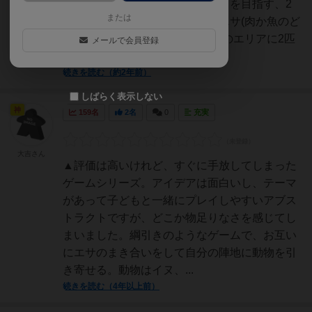
いて自分のエリアに誘い込むことを目指す、2
または
人対戦ゲームです。ストックのエサ(肉か魚のど
ちらか)を使い切った時に、自分のエリアに2匹
メールで会員登録
以上の動物が...
続きを読む（約2年前）
しばらく表示しない
神
159名
2名
0
充実
大吉さん
▲評価は高いけれど、すぐに手放してしまった
ゲームシリーズ。アイデアは面白いし、テーマ
があって子どもと一緒にプレイしやすいアブス
トラクトですが、どこか物足りなさを感じてし
まいました。綱引きのようなゲームで、お互い
にエサのまき合いをして自分の陣地に動物を引
き寄せる。動物はイヌ、...
続きを読む（4年以上前）