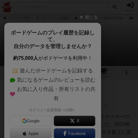
ログイン
閉じる
ボドゲーマTOP
ボードゲームの検索
パクパクパークの通販/商品詳細
作
ボードゲームのプレイ履歴を記録し
て、
パクパクパーク
自分のデータを管理しませんか？
6件のレビュー
約75,000人
がボドゲーマを利用中！
遊んだボードゲームを記録する
4
6
12
トップ
画像
動画
レビュー
カフェ
気になるゲームのレビューを読む
お気に入り作品・所有リストの共
神
445名
0名
0
充実
有
ログイン / 会員登録（10秒）
おとん
星５ボドゲ300種を所有するライトゲーマーの
Google
X
感想です。小学生と2人で遊びました。2024年
６月【どんなゲーム？】動物のエサを盤上に置
Apple
Facebook