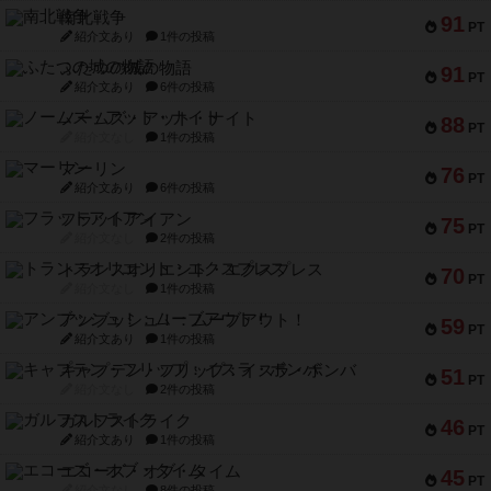
南北戦争
91
PT
紹介文あり
1件の投稿
ふたつの城の物語
91
PT
紹介文あり
6件の投稿
ノームズ・アット・ナイト
88
PT
紹介文なし
1件の投稿
マーリン
76
PT
紹介文あり
6件の投稿
フラットアイアン
75
PT
紹介文なし
2件の投稿
トランスオリエント・エクスプレス
70
PT
紹介文なし
1件の投稿
アンブッシュ！：ムーブアウト！
59
PT
紹介文あり
1件の投稿
キャプテン・フリップ：イスラ・ボンバ
51
PT
紹介文なし
2件の投稿
ガルフストライク
46
PT
紹介文あり
1件の投稿
エコーズ・オブ・タイム
45
PT
紹介文なし
8件の投稿