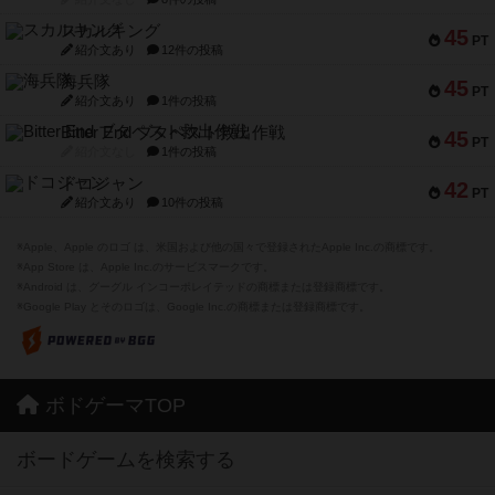
スカルキング
45
PT
紹介文あり
12件の投稿
海兵隊
45
PT
紹介文あり
1件の投稿
Bitter End ブタペスト救出作戦
45
PT
紹介文なし
1件の投稿
ドコジャン
42
PT
紹介文あり
10件の投稿
※Apple、Apple のロゴ は、米国および他の国々で登録されたApple Inc.の商標です。
※App Store は、Apple Inc.のサービスマークです。
※Android は、グーグル インコーポレイテッドの商標または登録商標です。
※Google Play とそのロゴは、Google Inc.の商標または登録商標です。
ボドゲーマTOP
ボードゲームを検索する