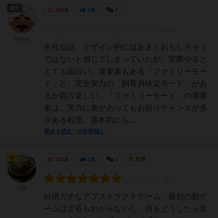
皇帝
145名
1名
0
ゆみ虫
失礼な話、デザイン的にはあまりおもしろそう
ではないと感じてしまっていたが、実際やると
とても面白い。運要素もある「ファミリーモー
ド」と、完全実力の「飼育員検定モード」があ
るが両方楽しい。「ファミリーモード」の運要
素は、実力に差があってもお祈りチャンスが多
少ある程度。基本的にち...
続きを読む（6年弱前）
神
125名
2名
0
充実
山田
結構ガチなアブストラクトゲーム。最初の数ゲ
ームは定石もわからないし、何をどうしたら良