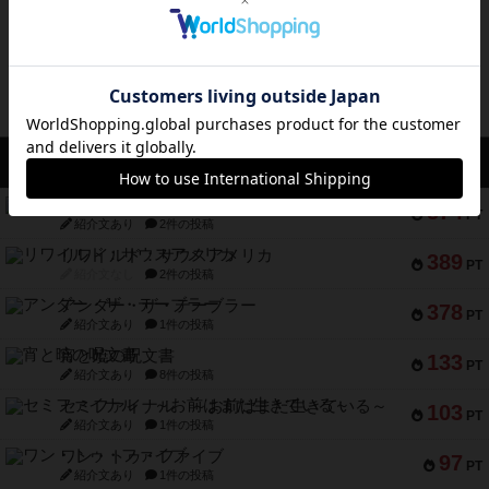
ボドゲーマのアプリ版はこちら
アクセス数 急上昇中
無限まちがいさがし
574
PT
紹介文あり
2件の投稿
リワイルド：サウスアメリカ
389
PT
紹介文なし
2件の投稿
アンダー・ザ・テーブラー
378
PT
紹介文あり
1件の投稿
宵と暁の呪文書
133
PT
紹介文あり
8件の投稿
セミファイナル ～お前はまだ生きている～
103
PT
紹介文あり
1件の投稿
ワン・トゥ・ファイブ
97
PT
紹介文あり
1件の投稿