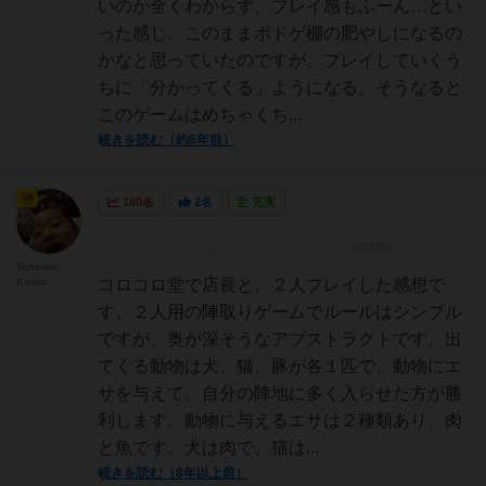
いのか全くわからず、プレイ感もふーん…とい
った感じ。このままボドゲ棚の肥やしになるの
かなと思っていたのですが、プレイしていくう
ちに「分かってくる」ようになる。そうなると
このゲームはめちゃくち...
続きを読む（約6年前）
神
180名
2名
充実
Nobuaki
Katou
コロコロ堂で店長と、２人プレイした感想で
す。２人用の陣取りゲームでルールはシンプル
ですが、奥が深そうなアブストラクトです。出
てくる動物は犬、猫、豚が各１匹で、動物にエ
サを与えて、自分の陣地に多く入らせた方が勝
利します。動物に与えるエサは２種類あり、肉
と魚です。犬は肉で、猫は...
続きを読む（8年以上前）