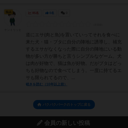
仙人
85名
0名
0
ケントリッヒ
道にエサ(肉と魚)を置いていってそれを食べに
来た犬・猫・ブタに自分の陣地に誘導し、補充
するエサがなくなった際に自分の陣地にいる動
物が多い方が勝ちと言うシンプルなゲーム。犬
は肉が好物で、猫は魚が好物。だがブタはどっ
ちも好物なので食べてしまう。一度に持てるエ
サも限られてるので、...
続きを読む（10年以上前）
パクパクパークのトップに戻る
会員の新しい投稿