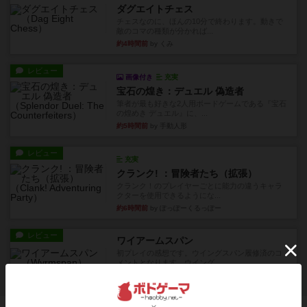
ダグエイトチェス
チェスなのに、ほんの10分で終わります。動きで
敵のコマの種類が分かれば...
約4時間前
by くみ
レビュー
画像付き
充実
宝石の煌き：デュエル 偽造者
筆者が最も好きな2人用ボードゲームである『宝石
の煌めき デュエル』に、...
約5時間前
by 手動人形
レビュー
充実
クランク! ：冒険者たち（拡張）
クランク！のプレイヤーごとに能力の違うキャラ
クターを使用できるようにな...
約6時間前
by ぽっぽーくるっぽー
レビュー
ワイアームスパン
初プレイの感想です。ウイングスパン履修済のコ
メントとなります。ウイング...
約6時間前
by daisdice