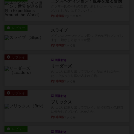
エクスペディション：世界を巡る冒険
クラマー氏の不朽の名作。新しいボードゲームほ
どおもしろいはず？いいえ。...
約3時間前
by 田中昌平
レビュー
スライプ
メインコマ一つサブコマ四つでそれぞれプレイし
ます。動かし方はコマか壁に...
約3時間前
by くみ
リプレイ
画像付き
リーダーズ
久しぶりに取り出してプレイ。詰めきれなかっ
た…であっさり追い込まれて負...
約4時間前
by くみ
リプレイ
画像付き
ブリックス
久しぶりに取り出してプレイ。記号担当と色担当
に分かれてプレイ。あかんか...
約4時間前
by くみ
レビュー
画像付き