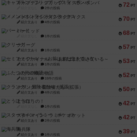
キャプテン・フリップ：イスラ・ボンバ
72
PT
紹介文なし
2件の投稿
メメントオンラインタクティクス
70
PT
紹介文あり
4件の投稿
パーミッド
68
PT
紹介文なし
1件の投稿
クリーグ
57
PT
紹介文あり
1件の投稿
セミファイナル ～お前はまだ生きている～
53
PT
紹介文あり
1件の投稿
ふたつの街の物語
52
PT
紹介文あり
18件の投稿
クランク! ：冒険者たち（拡張）
50
PT
紹介文あり
4件の投稿
とうほうの！
42
PT
紹介文なし
1件の投稿
スターマイン・ラミー ポケット
42
PT
紹介文あり
2件の投稿
海兵隊
39
PT
紹介文あり
1件の投稿