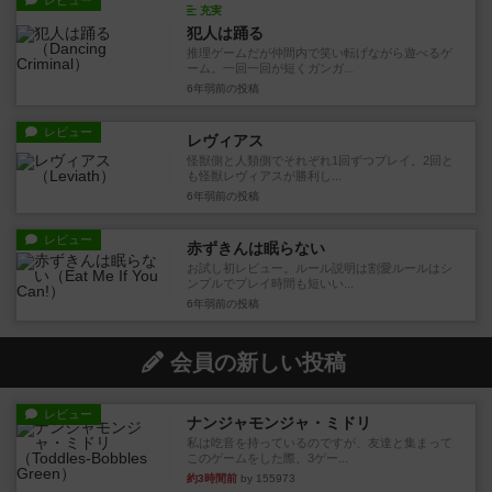
レビュー
充実
犯人は踊る
推理ゲームだが仲間内で笑い転げながら遊べるゲ
ーム。一回一回が短くガンガ...
6年弱前
の投稿
レビュー
レヴィアス
怪獣側と人類側でそれぞれ1回ずつプレイ。2回と
も怪獣レヴィアスが勝利し...
6年弱前
の投稿
レビュー
赤ずきんは眠らない
お試し初レビュー。ルール説明は割愛ルールはシ
ンプルでプレイ時間も短いい...
6年弱前
の投稿
会員の新しい投稿
レビュー
ナンジャモンジャ・ミドリ
私は吃音を持っているのですが、友達と集まって
このゲームをした際、3ゲー...
約3時間前
by 155973