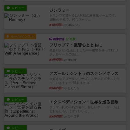
レビュー
ジンラミー
トランプで遊べる2人対戦の麻雀風ゲームです。
10枚の手札で、同じスーツ...
約5時間前
by OSAっち
ルール/インスト
画像付き
充実
フリップ７：復讐心とともに
概要Flip 7が復活しました――復讐を伴って!オリ
ジナルゲームの楽し...
約5時間前
by jurong
レビュー
アズール：シントラのステンドグラス
大好きなアズールシリーズ。ステンドグラスを作
っていきます✨1部より自由...
約6時間前
by しんたろ
レビュー
エクスペディション：世界を巡る冒険
クラマー氏の不朽の名作。新しいボードゲームほ
どおもしろいはず？いいえ。...
約6時間前
by 田中昌平
レビュー