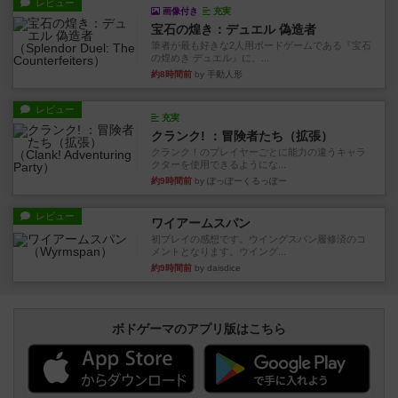
レビュー
画像付き
充実
宝石の煌き：デュエル 偽造者
筆者が最も好きな2人用ボードゲームである『宝石
の煌めき デュエル』に、...
約8時間前
by 手動人形
レビュー
充実
クランク! ：冒険者たち（拡張）
クランク！のプレイヤーごとに能力の違うキャラ
クターを使用できるようにな...
約9時間前
by ぽっぽーくるっぽー
レビュー
ワイアームスパン
初プレイの感想です。ウイングスパン履修済のコ
メントとなります。ウイング...
約9時間前
by daisdice
ボドゲーマのアプリ版はこちら