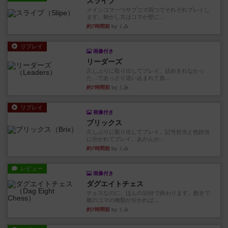
スライプ
メインコマ一つサブコマ四つでそれぞれプレイし
ます。動かし方はコマか壁に...
約7時間前
by くみ
リプレイ
画像付き
リーダーズ
久しぶりに取り出してプレイ。詰めきれなかっ
た…であっさり追い込まれて負...
約7時間前
by くみ
リプレイ
画像付き
ブリックス
久しぶりに取り出してプレイ。記号担当と色担当
に分かれてプレイ。あかんか...
約7時間前
by くみ
レビュー
画像付き
ダグエイトチェス
チェスなのに、ほんの10分で終わります。動きで
敵のコマの種類が分かれば...
約7時間前
by くみ