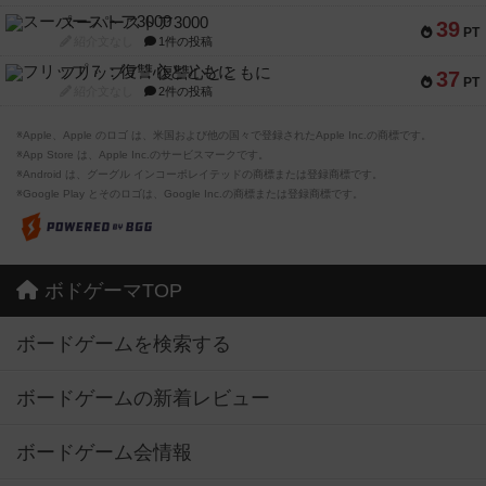
スーパーストア3000
39
PT
紹介文なし
1件の投稿
フリップ７：復讐心とともに
37
PT
紹介文なし
2件の投稿
※Apple、Apple のロゴ は、米国および他の国々で登録されたApple Inc.の商標です。
※App Store は、Apple Inc.のサービスマークです。
※Android は、グーグル インコーポレイテッドの商標または登録商標です。
※Google Play とそのロゴは、Google Inc.の商標または登録商標です。
ボドゲーマTOP
ボードゲームを検索する
ボードゲームの新着レビュー
ボードゲーム会情報