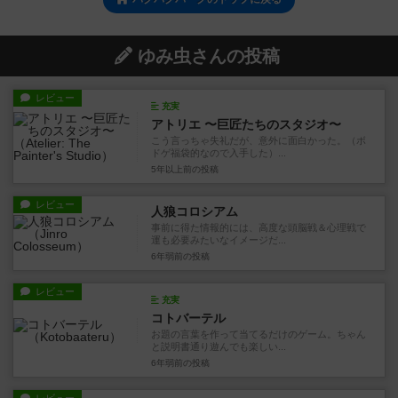
ゆみ虫さんの投稿
レビュー
充実
アトリエ 〜巨匠たちのスタジオ〜
こう言っちゃ失礼だが、意外に面白かった。（ボ
ドゲ福袋的なので入手した）...
5年以上前
の投稿
レビュー
人狼コロシアム
事前に得た情報的には、高度な頭脳戦＆心理戦で
運も必要みたいなイメージだ...
6年弱前
の投稿
レビュー
充実
コトバーテル
お題の言葉を作って当てるだけのゲーム。ちゃん
と説明書通り遊んでも楽しい...
6年弱前
の投稿