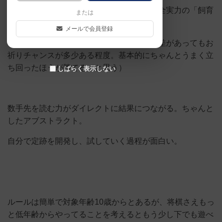
運要素もある「ファミリーモード」と、完全実力の「飼育
または
員検定モード」があるが両方楽しい。
メールで会員登録
「ファミリーモード」の運要素は、実力に差があってもお
祈りチャンスが多少ある程度。基本的にちゃんとうまく立
ち回ったほうが勝てる（と思う）
しばらく表示しない
数手先を読む力がダイレクトに結果につながる。ちゃんと
したアブストラクト。
自分で定跡を開発し、試していく過程が面白い。
ルールは簡単で対象年齢10歳からとあるが、将棋さえもっ
と低年齢からやってることを考えるともう少し下でも遊べ