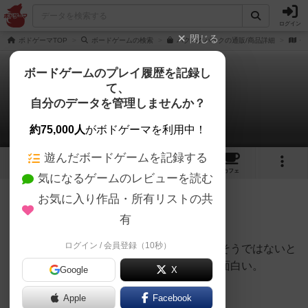
ログイン
閉じる
ボドゲーマTOP
ボードゲームの検索
パクパクパークの通販/商品詳細
作
ボードゲームのプレイ履歴を記録し
て、
パクパクパーク
自分のデータを管理しませんか？
ゆみ虫さんのレビュー
約75,000人
がボドゲーマを利用中！
遊んだボードゲームを記録する
4
6
12
トップ
画像
動画
レビュー
カフェ
気になるゲームのレビューを読む
お気に入り作品・所有リストの共
145名
1名
0
6年弱前
有
ログイン / 会員登録（10秒）
失礼な話、デザイン的にはあまりおもしろそうではないと
感じてしまっていたが、実際やるととても面白い。
Google
X
Apple
Facebook