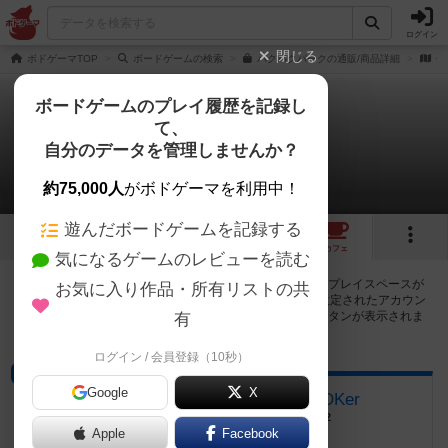
ログイン
閉じる
ボドゲーマTOP
ボードゲームの検索
パクパクパークの通販/商品詳細
作
ボードゲームのプレイ履歴を記録し
て、
パクパクパーク
自分のデータを管理しませんか？
12店のカフェ/スペースが提供中
約75,000人
がボドゲーマを利用中！
遊んだボードゲームを記録する
4
6
12
トップ
画像
動画
レビュー
カフェ
気になるゲームのレビューを読む
パクパクパークで遊ぶことができるボードゲームカフェ・プレイスペースが
お気に入り作品・所有リストの共
12店登録されています。公開プロフィールの都道府県が設定されたアカウン
トでログインすると、同じ都道府県内の店舗に絞り込むボタンが表示されま
有
す。
ログイン / 会員登録（10秒）
ボードゲームカフェ
Google
X
ﾎﾞｰﾄﾞｹﾞｰﾑ＆謎解き AsoVIVA JOKer
茨城県土浦市川口1-3-130 モール505 D-302
Apple
Facebook