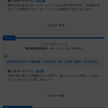
遊べるボードゲーム
1281個
墨田区押上曳舟のボードゲームカフェMILLION PERCENT。古民家の和
モダンな雰囲気に珍しいボードゲームを多数取り揃えております...
フォローする
バー
フローチャート
東京都中野区新井1－14－1 シェ・ユミビルB1Ｆ
[NEW] 2019ボドゲ収め会 12月29日（日）13:00～終日（2019年12月18日 21時09分）
遊べるボードゲーム
204個
中野の落ち着いた雰囲気のバー空間で、楽しいボドゲと美味しいお酒＆
ゴハンでゆったりと過しませんか？
フォローする