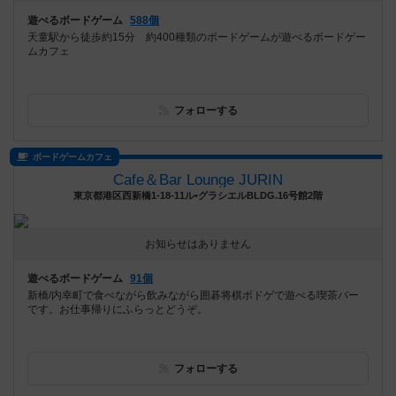
遊べるボードゲーム
588個
天童駅から徒歩約15分 約400種類のボードゲームが遊べるボードゲー
ムカフェ
フォローする
ボードゲームカフェ
Cafe＆Bar Lounge JURIN
東京都港区西新橋1-18-11ル•グラシエルBLDG.16号館2階
お知らせはありません
遊べるボードゲーム
91個
新橋/内幸町で食べながら飲みながら囲碁将棋ボドゲで遊べる喫茶バー
です。お仕事帰りにふらっとどうぞ。
フォローする