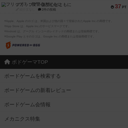
フリップ７：復讐心とともに
37
PT
紹介文なし
2件の投稿
※Apple、Apple のロゴ は、米国および他の国々で登録されたApple Inc.の商標です。
※App Store は、Apple Inc.のサービスマークです。
※Android は、グーグル インコーポレイテッドの商標または登録商標です。
※Google Play とそのロゴは、Google Inc.の商標または登録商標です。
ボドゲーマTOP
ボードゲームを検索する
ボードゲームの新着レビュー
ボードゲーム会情報
メカニクス特集