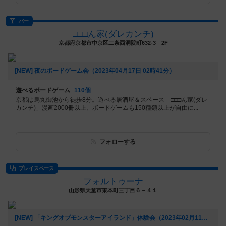
バー
□□□ん家(ダレカンチ)
京都府京都市中京区二条西洞院町632-3 2F
[NEW] 夜のボードゲーム会（2023年04月17日 02時41分）
遊べるボードゲーム
110個
京都は烏丸御池から徒歩8分。遊べる居酒屋＆スペース「□□□ん家(ダレ
カンチ)」漫画2000冊以上、ボードゲームも150種類以上が自由に...
フォローする
プレイスペース
フォルトゥーナ
山形県天童市東本町三丁目６－４１
[NEW] 「キングオブモンスターアイランド」体験会（2023年02月11日 17時29分）