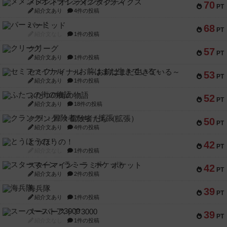
メメントオンラインタクティクス
70
PT
紹介文あり
4件の投稿
パーミッド
68
PT
紹介文なし
1件の投稿
クリーグ
57
PT
紹介文あり
1件の投稿
セミファイナル ～お前はまだ生きている～
53
PT
紹介文あり
1件の投稿
ふたつの街の物語
52
PT
紹介文あり
18件の投稿
クランク! ：冒険者たち（拡張）
50
PT
紹介文あり
4件の投稿
とうほうの！
42
PT
紹介文なし
1件の投稿
スターマイン・ラミー ポケット
42
PT
紹介文あり
2件の投稿
海兵隊
39
PT
紹介文あり
1件の投稿
スーパーストア3000
39
PT
紹介文なし
1件の投稿