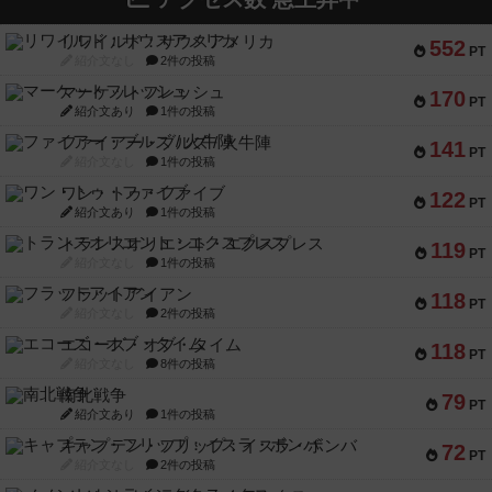
リワイルド：サウスアメリカ
552
PT
紹介文なし
2件の投稿
マーケットフレッシュ
170
PT
紹介文あり
1件の投稿
ファイアー・ブルズ / 火牛陣
141
PT
紹介文なし
1件の投稿
ワン・トゥ・ファイブ
122
PT
紹介文あり
1件の投稿
トランスオリエント・エクスプレス
119
PT
紹介文なし
1件の投稿
フラットアイアン
118
PT
紹介文なし
2件の投稿
エコーズ・オブ・タイム
118
PT
紹介文なし
8件の投稿
南北戦争
79
PT
紹介文あり
1件の投稿
キャプテン・フリップ：イスラ・ボンバ
72
PT
紹介文なし
2件の投稿