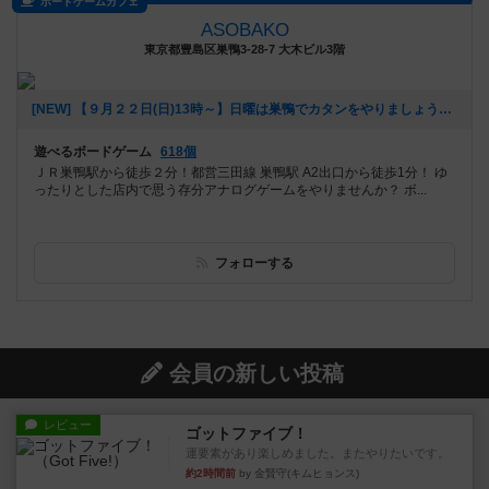
ボードゲームカフェ
ASOBAKO
東京都豊島区巣鴨3-28-7 大木ビル3階
[NEW] 【９月２２日(日)13時～】日曜は巣鴨でカタンをやりましょう！【初めての方も大歓迎！】（2019年09月20日 14時43分）
遊べるボードゲーム
618個
ＪＲ巣鴨駅から徒歩２分！都営三田線 巣鴨駅 A2出口から徒歩1分！ ゆ
ったりとした店内で思う存分アナログゲームをやりませんか？ ボ...
フォローする
会員の新しい投稿
レビュー
ゴットファイブ！
運要素があり楽しめました。またやりたいです。
約2時間前
by 金賢守(キムヒョンス)