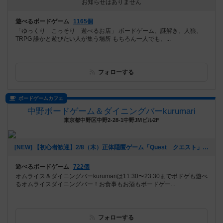
お知らせはありません
遊べるボードゲーム
1165個
「ゆっくり こっそり 遊べるお店」 ボードゲーム、謎解き、人狼、
TRPG 誰かと遊びたい人が集う場所 もちろん一人でも、...
フォローする
ボードゲームカフェ
中野ボードゲーム＆ダイニングバーkurumari
東京都中野区中野2-28-1中野JMビル2F
[NEW] 【初心者歓迎】2/8（木）正体隠匿ゲーム「Quest クエスト」をやろう！苦手でも一緒に楽しめます！（2024年02月07日 20時06分）
遊べるボードゲーム
722個
オムライス＆ダイニングバーkurumariは11:30〜23:30までボドゲも遊べ
るオムライスダイニングバー！お食事もお酒もボードゲー...
フォローする