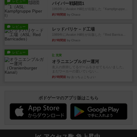
レビュー
パイパー戦闘団1
1993年にAvalon Hill社が出版した『Kampfgruppe...
約7時間前
by Chaco
レビュー
レッドバリケ－ド工場
1989年にAvalon Hill社が出版した『Red Barrica...
約7時間前
by Chaco
レビュー
充実
オラニエンブルガー運河
友人の所持してるゲームをさせてもらいました。
まだワーカーの置いていない...
約7時間前
by おっちょこちょい
ボドゲーマのアプリ版はこちら
アクセス数 急上昇中