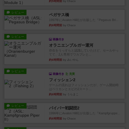
約5時間前
by Chaco
レビュー
ペガサス橋
1997年にAvalon Hill社が出版した『Pegasus Bri...
約6時間前
by Chaco
レビュー
画像付き
オラニエンブルガー運河
存在をうっすらと認識していたけど、セールやっ
てて、2人専用でワカプレと...
約6時間前
by みいやん
レビュー
画像付き
充実
フィッシェン2
ゲームの流れはフィッシェンだが、ゲーム開始時
はペリカンとエビの2スート...
約6時間前
by うらまこ
レビュー
パイパー戦闘団2
1996年にAvalon Hill社が出版した『Kampfgruppe...
約6時間前
by Chaco