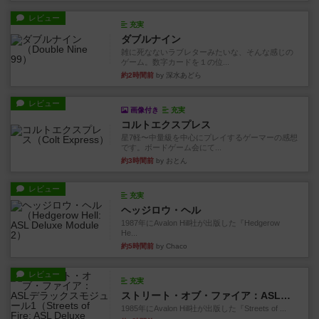
レビュー
充実
ダブルナイン
雑に死なないラブレターみたいな、そんな感じの
ゲーム。数字カードを１の位...
約2時間前
by 深水あどら
レビュー
画像付き
充実
コルトエクスプレス
星7軽〜中量級を中心にプレイするゲーマーの感想
です。ボードゲーム会にて...
約3時間前
by おとん
レビュー
充実
ヘッジロウ・ヘル
1987年にAvalon Hill社が出版した『Hedgerow
He...
約5時間前
by Chaco
レビュー
充実
ストリート・オブ・ファイア：ASLデラックスモジュール1
1985年にAvalon Hill社が出版した『Streets of ...