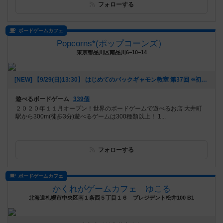
フォローする
ボードゲームカフェ
Popcorns*(ポップコーンズ）
東京都品川区南品川6−10−14
[NEW] 【9/29(日)13:30】 はじめてのバックギャモン教室 第37回 ※初心者・おひとり様大歓迎！！ （2024年08月24日 21時44分）
遊べるボードゲーム
339個
２０２０年１１月オープン！世界のボードゲームで遊べるお店 大井町
駅から300m(徒歩3分) ​遊べるゲームは300種類以上！ 1...
フォローする
ボードゲームカフェ
かくれがゲームカフェ ゆこる
北海道札幌市中央区南１条西５丁目１６ プレジデント松井100 B1