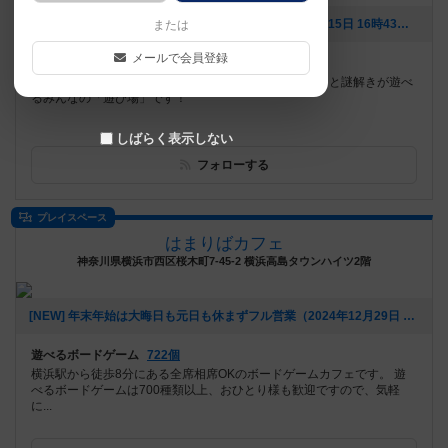
[NEW] 2025年 5周年記念イベント開催！（2025年01月15日 16時43分）
または
メールで会員登録
遊べるボードゲーム
687個
JR土浦駅より徒歩5分！全国でも珍しい、ボードゲームと謎解きが遊べ
るみんなの「遊び場」です！
しばらく表示しない
フォローする
プレイスペース
はまりばカフェ
神奈川県横浜市西区桜木町7-45-2 横浜高島タウンハイツ2階
[NEW] 年末年始は大晦日も元日も休まずフル営業（2024年12月29日 20時19分）
遊べるボードゲーム
722個
横浜駅から徒歩8分にある全席相席OKのボードゲームカフェです。 遊
べるボードゲームは700種類以上、おひとり様も歓迎ですので、気軽
に...