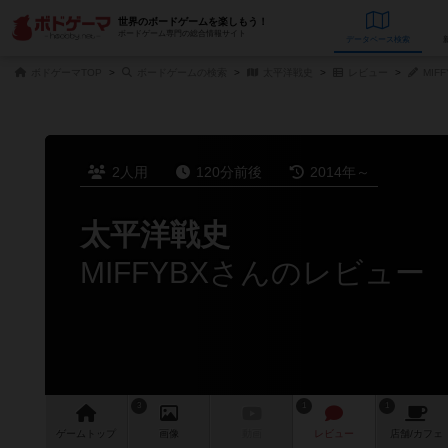
世界のボードゲームを楽しもう！
ボードゲーム専門の総合情報サイト
データベース
検
ボドゲーマTOP
ボードゲームの検索
太平洋戦史
レビュー
MIF
2人用
120分前後
2014年～
太平洋戦史
MIFFYBXさんのレビュー
3
1
1
ゲーム
トップ
画像
動画
レビュー
店舗/
カフェ