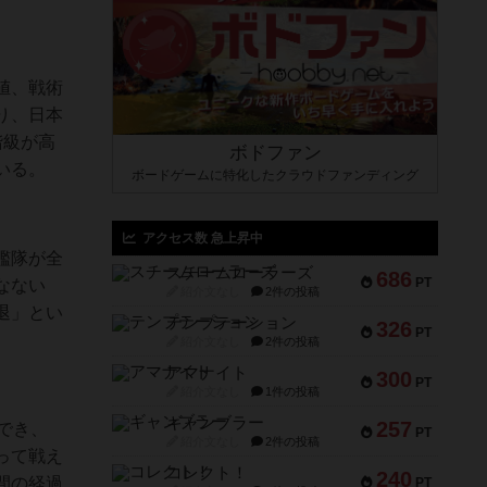
値、戦術
り、日本
階級が高
ボドファン
いる。
ボードゲームに特化したクラウドファンディング
アクセス数 急上昇中
艦隊が全
スチームローラーズ
686
PT
なない
紹介文なし
2件の投稿
退」とい
テンプテーション
326
PT
紹介文なし
2件の投稿
アマナイト
300
PT
紹介文なし
1件の投稿
ギャンブラー
257
でき、
PT
紹介文なし
2件の投稿
って戦え
コレクト！
240
間の経過
PT