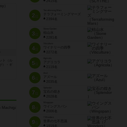
2415名
Terraforming Mars
2
テラフォーミングマーズ
位
2394名
Stone Garden
3
枯山水
位
2281名
Viticulture
4
ワイナリーの四季
位
ー
2272名
Agricola
ント（ル
5
アグリコラ
位
が）・ギ
2119名
Azul
6
アズール
位
2035名
Splendor
7
宝石の煌き
位
2028名
Wingspan
8
ウイングスパン
位
2006名
7 Wonders
9
世界の七不思議
位
1919名