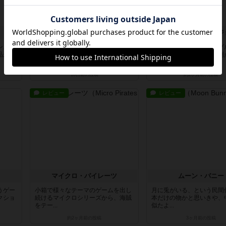
ロイヤルホスピタル
ドッグス・ウィズ・ジ
ンス」
病院を経営するゲーム医療系のゲー
犬たちをリクルートし、グ
品が割
ムはこれまでにも色々あった中で出
編成して仕事を与え、勝利
てきた...
で行く...
10日前
の投稿
約2ヶ月前
の投稿
レビュー
レビュー
マイクロ・パイレーツ
ムーン・バニー
うゲー
小箱で様々なテーマのゲームを出し
月に兎がいる、という民間
クショ
続けるマイクロシリーズから、海賊
本だけの物かと思いきや、
をテー...
似たよ...
約2ヶ月前
の投稿
3ヶ月前
の投稿