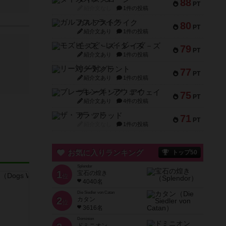
88
PT
紹介文なし
1件の投稿
ガルフストライク
80
PT
紹介文あり
1件の投稿
モズビ－ズ・レイダ－ズ
79
PT
紹介文あり
1件の投稿
リー対グラント
77
PT
紹介文あり
1件の投稿
ブレーキング・アウェイ
75
PT
紹介文あり
4件の投稿
ザ・フラッド
71
PT
紹介文なし
1件の投稿
お気に入りランキング
トップ50
Splendor
1
宝石の煌き
位
4040名
Die Siedler von Catan
2
カタン
位
3616名
Dominion
ドミニオン