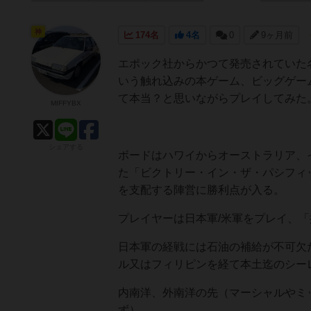
神
174名
4名
0
9ヶ月前
エポック社からかつて発売されていた
いう触れ込みの本ゲーム、ビッグゲー
て本当？と思いながらプレイしてみた
MIFFYBX
シェアする
ボードはハワイからオーストラリア、
た「ビクトリー・イン・ザ・パシフィ
を支配する陣営に勝利点が入る。
プレイヤーは日本軍/米軍をプレイ、
日本軍の経戦には石油の補給が不可欠
ル又はフィリピンを経て本土迄のシー
内南洋、外南洋の先（マーシャルやミ
ず）。