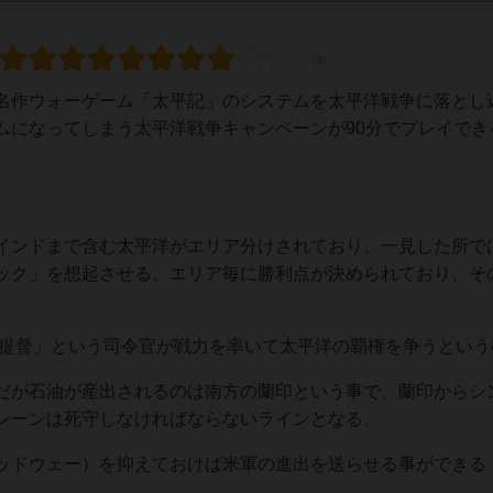
名作ウォーゲーム「太平記」のシステムを太平洋戦争に落とし
ムになってしまう太平洋戦争キャンペーンが90分でプレイでき
。
インドまで含む太平洋がエリア分けされており、一見した所で
ック」を想起させる。エリア毎に勝利点が決められており、そ
「提督」という司令官が戦力を率いて太平洋の覇権を争うという
だが石油が産出されるのは南方の蘭印という事で、蘭印からシ
レーンは死守しなければならないラインとなる。
ッドウェー）を抑えておけば米軍の進出を送らせる事ができる