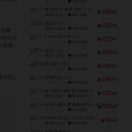
紹介文なし
1件の投稿
トリオンフ ア マレンゴ
236
PT
紹介文あり
1件の投稿
エレメンツ
232
PT
紹介文あり
4件の投稿
潜水艦
バー！パーティー
以外のエ
212
PT
紹介文なし
1件の投稿
ら配備
ギョッと
154
PT
紹介文あり
1件の投稿
クルティボ
152
PT
紹介文なし
1件の投稿
論を出し
ブラヴェスト
140
PT
紹介文なし
1件の投稿
ドブル：ポケットモンスター
122
PT
紹介文あり
4件の投稿
ジャンヌ・ダルク-オルレアン ドロー＆ライト
118
PT
紹介文なし
5件の投稿
ファースト・イン・フライト
94
PT
紹介文あり
3件の投稿
ダイススローン