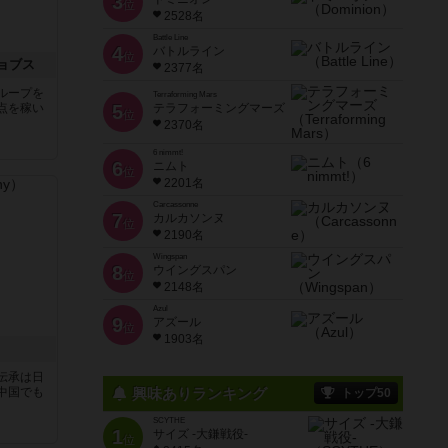
3
位
2528名
Battle Line
4
バトルライン
位
ョブス
2377名
ループを
Terraforming Mars
点を稼い
5
テラフォーミングマーズ
位
2370名
6 nimmt!
6
ニムト
位
2201名
Carcassonne
7
カルカソンヌ
位
2190名
Wingspan
8
ウイングスパン
位
2148名
Azul
9
アズール
位
1903名
伝承は日
中国でも
興味ありランキング
トップ50
SCYTHE
1
サイズ -大鎌戦役-
位