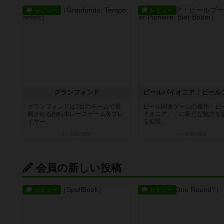
レビュー
レビュー
グランフォンド
グランフォンドは3台のチームで展
ビール関連ゲームの傑作「ビ
開される自転車レースゲーム各プレ
イオニア」」に新たな魅力を
イヤー...
る拡張...
3ヶ月前
の投稿
4ヶ月前
の投稿
会員の新しい投稿
レビュー
レビュー