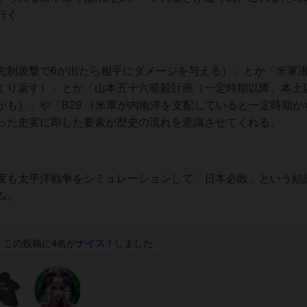
行く
先制攻撃で6が出たら相手にダメージを与える）」とか「米軍
くり返す）」とか「山本五十六暗殺計画（一定時期以降、本土
も）」や「B29 （米軍が内南洋を支配していると一定時期か
った史実に即した要素が歴史の流れを意識させてくれる。
度も太平洋戦争をシミュレーションして「日本必敗」という結
ム。
この投稿に
4
名が
ナイス！
しました