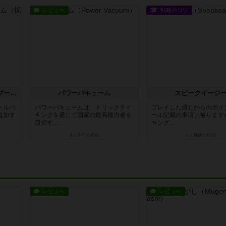
レビュー
戦略やコツ
ビールパイオニア：ビールブーム（拡張）
パワーバキューム
スピークイージ
ールパ
パワーバキュームは、トリックテイ
プレイした感じからのポイ
追加す
キングを通じて国家の最高権力者を
ール記載の事項と被ります
目指す...
ャング...
4ヶ月前
の投稿
4ヶ月前
の投稿
レビュー
レビュー