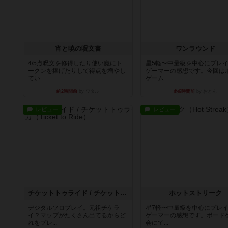
宵と暁の呪文書
ワンラウンド
4/5点呪文を修得したり使い魔にト
星5軽〜中量級を中心にプレ
ークンを捧げたりして得点を増やし
ゲーマーの感想です。今回は
てい...
ゲーム...
約2時間前
by ワタル
約6時間前
by おとん
レビュー
レビュー
チケットトゥライド / チケットトゥライドアメリカ
ホットストリーク
デジタルソロプレイ。元祖チケラ
星7軽〜中量級を中心にプレ
イ？マップがたくさん出てるからど
ゲーマーの感想です。ボード
れをプレ...
会にて...