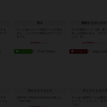
花火
無限まちがいさが
イする
ずっと前のドイツ年間ゲーム大賞な
6つの場面カード（表、裏
ボード
がら、シンプルで簡単な小ゲームで
絵）が何枚かあり、そのう
今でも...
んで、同...
約8時間前
by tamio
約10時間前
by ジェイと
レビュー
リプレイ
ガルフストライク
ディジットコー
イする
1983年にVictory Gamesが出版した
やっぱり論理ゲームは面白
ゲーム
『Gulf Strik...
とリプレイしました。息子
これリ...