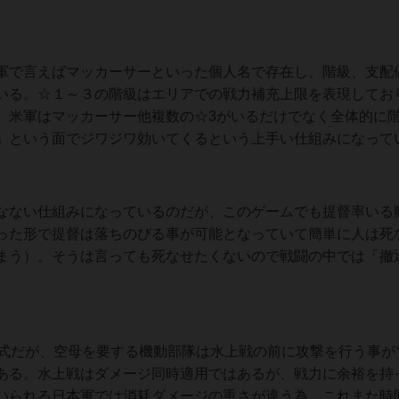
軍で言えばマッカーサーといった個人名で存在し、階級、支配
いる。☆１～３の階級はエリアでの戦力補充上限を表現してお
、米軍はマッカーサー他複数の☆3がいるだけでなく全体的に
」という面でジワジワ効いてくるという上手い仕組みになって
なない仕組みになっているのだが、このゲームでも提督率いる
った形で提督は落ちのびる事が可能となっていて簡単に人は死
まう）。そうは言っても死なせたくないので戦闘の中では「撤
方式だが、空母を要する機動部隊は水上戦の前に攻撃を行う事が
ある。水上戦はダメージ同時適用ではあるが、戦力に余裕を持
いられる日本軍では消耗ダメージの重さが違う為、これまた時