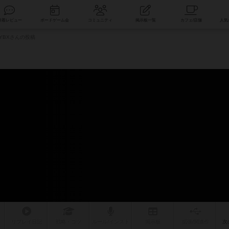
索
新着レビュー
ボードゲーム会
コミュニティ
掲示板一覧
FYBXさんの投稿
リプレイ
日記
戦略
・コツ
ルール
/インスト
掲示板
拡張/関連
作
次