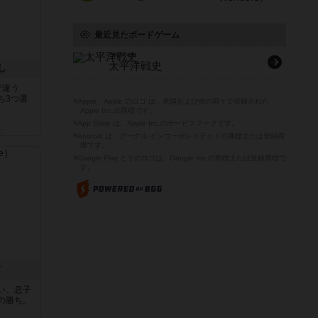
最近見たボードゲーム
Pacific war
太平洋戦史
し
で違う
ち3つ選
※Apple、Apple のロゴ は、米国および他の国々で登録された
Apple Inc.の商標です。
※App Store は、Apple Inc.のサービスマークです。
と
※Android は、グーグル インコーポレイテッドの商標または登録商
標です。
※Google Play とそのロゴは、Google Inc.の商標または登録商標で
す。
ド
い。息子
の勝ち。