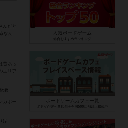
込んだと
人気ボードゲーム
るなん
総合おすすめランキング
は昔あっ
のエリア
概要。
ボードゲームカフェ一覧
ンガポー
ボドゲが遊べる店舗を全国500店舗以上掲載中
（は