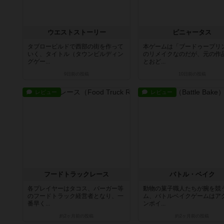
ウエストストーリー
ピニャータス
タブロービルドで西部の街を作って
本ゲームは「ブードゥープリ
いく、タイトル（タウンビルディン
のリメイクなのだが、元の作
グゲー...
とおど...
9日前
の投稿
10日前
の投稿
レビュー
レビュー
フードトラックレース
バトル・ベイク
各プレイヤーはタコス、バーガー等
動物の菓子職人たちが腕を競
のフードトラック経営者となり、一
ム、バトルベイクゲームはア
番早く...
ンポイ...
約2ヶ月前
の投稿
約2ヶ月前
の投稿