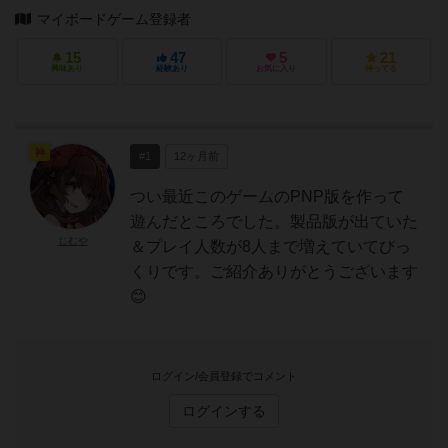
マイボードゲーム登録者
15
47
5
21
興味あり
経験あり
お気に入り
持ってる
神
#1
12ヶ月前
つい最近このゲームのPNP版を作って
遊んだところでした。製品版が出ていた
じむや
＆プレイ人数が8人まで増えていてびっ
くりです。ご紹介ありがとうございます
😊
ログイン/会員登録でコメント
ログインする