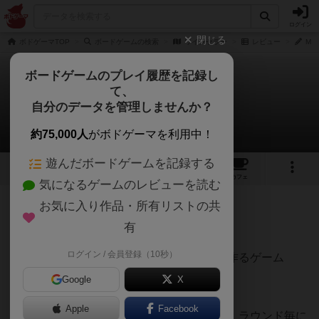
ログイン
閉じる
ボドゲーマTOP
ボードゲームの検索
ワインセラー
レビュー
MI
ボードゲームのプレイ履歴を記録し
て、
ワインセラー
自分のデータを管理しませんか？
MIFFYBXさんのレビュー
約75,000人
がボドゲーマを利用中！
遊んだボードゲームを記録する
5
2
1
トップ
画像
動画
レビュー
カフェ
気になるゲームのレビューを読む
お気に入り作品・所有リストの共
241名
6名
1
12ヶ月前
有
ログイン / 会員登録（10秒）
ワインを競り落として積み上げてセラーを作るゲーム
Google
X
Apple
Facebook
ワインボトル型のカードを８枚手札に持ち、ラウンド毎に