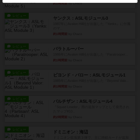
約1時間前
by Chaco
レビュー
ヤンクス：ASLモジュール3
1987年にAvalon Hill社が出版した『Yanks』に付属
のマ...
約1時間前
by Chaco
レビュー
パラトルーパー
1986年にAvalon Hill社が出版した『Paratrooper...
約1時間前
by Chaco
レビュー
ビヨンド・バロー：ASLモジュール1
1985年にAvalon Hill社が出版した『Beyond Valo...
約1時間前
by Chaco
レビュー
パルチザン：ASLモジュール4
『Squad Leader』用の追加マップとして発売され
たマップ#10...
約2時間前
by Chaco
レビュー
ドミニオン：海辺
ドミニオン拡張第３弾で、主に持続カードが追加