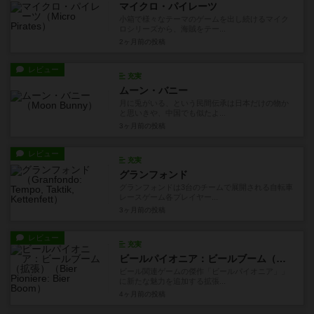
マイクロ・パイレーツ
小箱で様々なテーマのゲームを出し続けるマイク
ロシリーズから、海賊をテー...
2ヶ月前
の投稿
レビュー
充実
ムーン・バニー
月に兎がいる、という民間伝承は日本だけの物か
と思いきや、中国でも似たよ...
3ヶ月前
の投稿
レビュー
充実
グランフォンド
グランフォンドは3台のチームで展開される自転車
レースゲーム各プレイヤー...
3ヶ月前
の投稿
レビュー
充実
ビールパイオニア：ビールブーム（拡張）
ビール関連ゲームの傑作「ビールパイオニア」」
に新たな魅力を追加する拡張...
4ヶ月前
の投稿