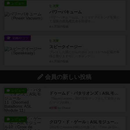
レビュー
充実
パワーバキューム
パワーバキュームは、トリックテイキングを通じ
て国家の最高権力者を目指す...
4ヶ月前
の投稿
戦略やコツ
充実
スピークイージー
プレイした感じからのポイント（ルール記載の事
項と被りますが）・ギャング...
4ヶ月前
の投稿
会員の新しい投稿
レビュー
ドゥームド・バタリオンズ：ASLモジュール11
『Squad Leader』用の追加マップとして発売され
たマップの#9...
4分前
by Chaco
レビュー
クロワ・ド・ゲール：ASLモジュール10
1992年にAvalon Hill社が出版した『Croix de Gu...