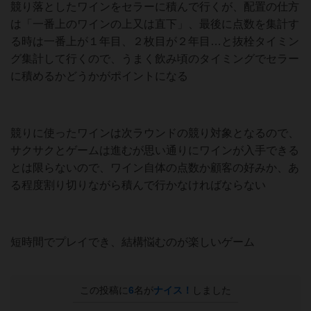
競り落としたワインをセラーに積んで行くが、配置の仕方
は「一番上のワインの上又は直下」、最後に点数を集計す
る時は一番上が１年目、２枚目が２年目…と抜栓タイミン
グ集計して行くので、うまく飲み頃のタイミングでセラー
に積めるかどうかがポイントになる
競りに使ったワインは次ラウンドの競り対象となるので、
サクサクとゲームは進むが思い通りにワインが入手できる
とは限らないので、ワイン自体の点数か顧客の好みか、あ
る程度割り切りながら積んで行かなければならない
短時間でプレイでき、結構悩むのが楽しいゲーム
この投稿に
6
名が
ナイス！
しました