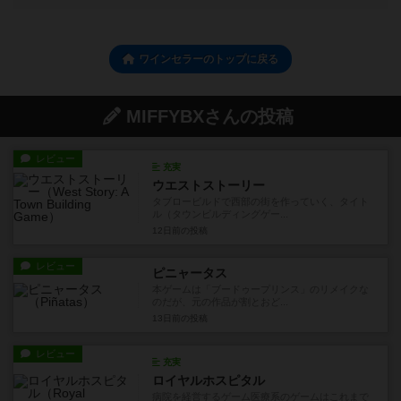
ワインセラーのトップに戻る
MIFFYBXさんの投稿
レビュー
充実
ウエストストーリー
タブロービルドで西部の街を作っていく、タイト
ル（タウンビルディングゲー...
12日前
の投稿
レビュー
ピニャータス
本ゲームは「ブードゥープリンス」のリメイクな
のだが、元の作品が割とおど...
13日前
の投稿
レビュー
充実
ロイヤルホスピタル
病院を経営するゲーム医療系のゲームはこれまで