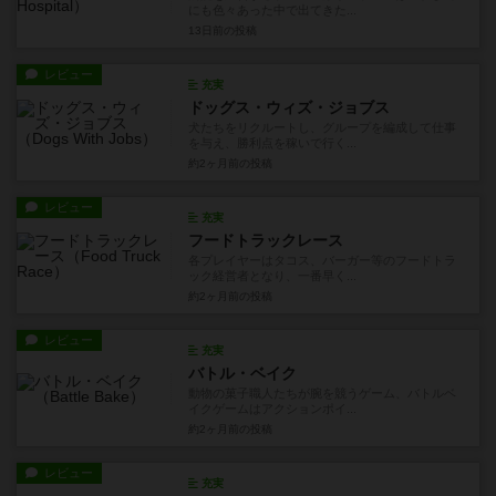
にも色々あった中で出てきた...
13日前
の投稿
レビュー
充実
ドッグス・ウィズ・ジョブス
犬たちをリクルートし、グループを編成して仕事
を与え、勝利点を稼いで行く...
約2ヶ月前
の投稿
レビュー
充実
フードトラックレース
各プレイヤーはタコス、バーガー等のフードトラ
ック経営者となり、一番早く...
約2ヶ月前
の投稿
レビュー
充実
バトル・ベイク
動物の菓子職人たちが腕を競うゲーム、バトルベ
イクゲームはアクションポイ...
約2ヶ月前
の投稿
レビュー
充実