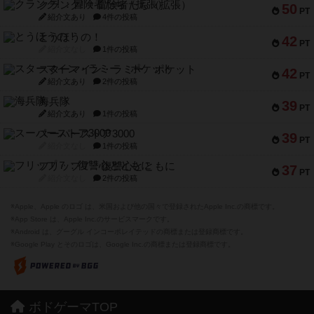
クランク! ：冒険者たち（拡張）
50
PT
紹介文あり
4件の投稿
とうほうの！
42
PT
紹介文なし
1件の投稿
スターマイン・ラミー ポケット
42
PT
紹介文あり
2件の投稿
海兵隊
39
PT
紹介文あり
1件の投稿
スーパーストア3000
39
PT
紹介文なし
1件の投稿
フリップ７：復讐心とともに
37
PT
紹介文なし
2件の投稿
※Apple、Apple のロゴ は、米国および他の国々で登録されたApple Inc.の商標です。
※App Store は、Apple Inc.のサービスマークです。
※Android は、グーグル インコーポレイテッドの商標または登録商標です。
※Google Play とそのロゴは、Google Inc.の商標または登録商標です。
ボドゲーマTOP