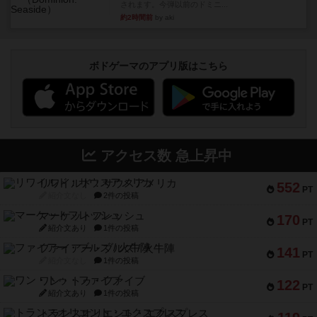
されます。今弾以前のドミニ...
約2時間前
by aki
ボドゲーマのアプリ版はこちら
アクセス数 急上昇中
リワイルド：サウスアメリカ
552
PT
紹介文なし
2件の投稿
マーケットフレッシュ
170
PT
紹介文あり
1件の投稿
ファイアー・ブルズ / 火牛陣
141
PT
紹介文なし
1件の投稿
ワン・トゥ・ファイブ
122
PT
紹介文あり
1件の投稿
トランスオリエント・エクスプレス