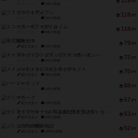
119
PT
紹介文なし
1件の投稿
フラットアイアン
118
PT
紹介文なし
2件の投稿
エコーズ・オブ・タイム
118
PT
紹介文なし
8件の投稿
南北戦争
79
PT
紹介文あり
1件の投稿
キャプテン・フリップ：イスラ・ボンバ
72
PT
紹介文なし
2件の投稿
メメントオンラインタクティクス
70
PT
紹介文あり
4件の投稿
パーミッド
68
PT
紹介文なし
1件の投稿
クリーグ
57
PT
紹介文あり
1件の投稿
セミファイナル ～お前はまだ生きている～
53
PT
紹介文あり
1件の投稿
ふたつの街の物語
52
PT
紹介文あり
18件の投稿