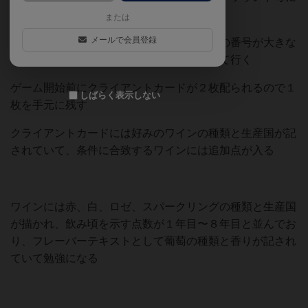
１枚ずつ出して競りに参加する
または
メールで会員登録
カードには番号が記載されているので、その番号が大きな
プレイヤーから場に出ているワインを取って行く
ゲーム開始前にクライアントカードが２枚配られるので１
しばらく表示しない
枚を手元に残す
クライアントカードには好みのワインの種類と生産国が記
されていて、条件に合致するワインには追加点が入る
ワインには赤、白、ロゼ、スパークリングの種類と生産国
が描かれ、飲み頃を示す点数が１年目〜８年目と並んでお
り、フレーバーテキストとして葡萄の種類と香りが記され
ていて勉強になる