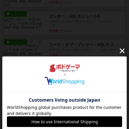
16分前
by Chaco
レビュー
ガンホー：ASLモジュール9
1992年にAvalon Hill社が出版した『Gung Ho！』
に付...
25分前
by Chaco
レビュー
コード・オブ・ブシドー：ASLモジュール8
1991年にAvalon Hill社が出版した『Code of Bus...
31分前
by Chaco
レビュー
ザ・ラスト・フラー：ASLモジュール6
『Squad Leader』用の追加マップとして発売され
たマップ#11...
38分前
by Chaco
レビュー
ホロウレギオンズ：ASLモジュール7
1989年にAvalon Hill社が出版した『Hollow Legi...
約1時間前
by Chaco
レビュー
ウエスト・オブ・アラメイン：ASLモジュール5
1988年にAvalon Hill社が出版した『West of Ala...