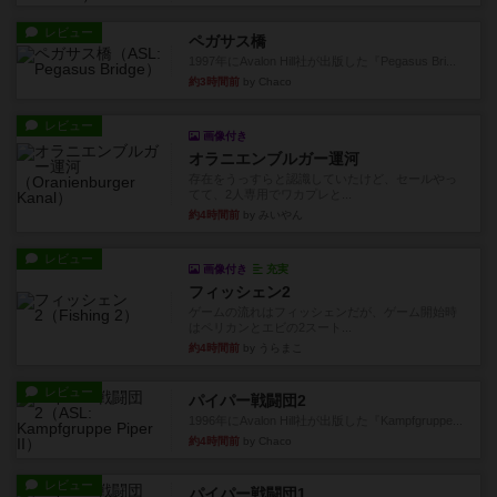
レビュー
ペガサス橋
1997年にAvalon Hill社が出版した『Pegasus Bri...
約3時間前
by Chaco
レビュー
画像付き
オラニエンブルガー運河
存在をうっすらと認識していたけど、セールやっ
てて、2人専用でワカプレと...
約4時間前
by みいやん
レビュー
画像付き
充実
フィッシェン2
ゲームの流れはフィッシェンだが、ゲーム開始時
はペリカンとエビの2スート...
約4時間前
by うらまこ
レビュー
パイパー戦闘団2
1996年にAvalon Hill社が出版した『Kampfgruppe...
約4時間前
by Chaco
レビュー
パイパー戦闘団1