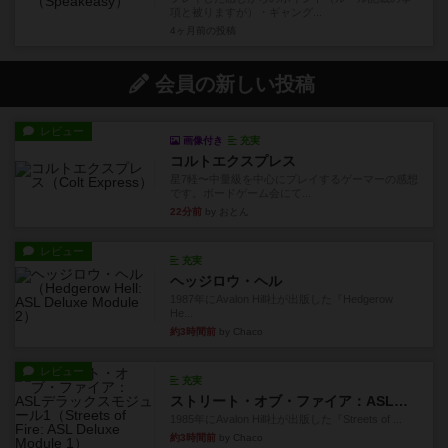
項と被りますが）・ギャング...
4ヶ月前
の投稿
会員の新しい投稿
レビュー
画像付き
充実
コルトエクスプレス
星7軽〜中量級を中心にプレイするゲーマーの感想
です。ボードゲーム会にて...
22分前
by おとん
レビュー
充実
ヘッジロウ・ヘル
1987年にAvalon Hill社が出版した『Hedgerow
He...
約3時間前
by Chaco
レビュー
充実
ストリート・オブ・ファイア：ASLデラックスモジュール1
1985年にAvalon Hill社が出版した『Streets of ...
約3時間前
by Chaco