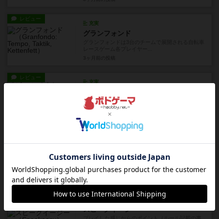
レビュー
充実
グランフォンド
グランフォンドは3台のチームで展開される自転車
レースゲーム各プレイヤー...
3ヶ月前
の投稿
レビュー
充実
ビールパイオニア：ビールブーム（拡張）
ビール関連ゲームの傑作「ビールパイオニア」」
に新たな魅力を追加する拡張...
4ヶ月前
の投稿
レビュー
充実
パワーバキューム
パワーバキュームは、トリックテイキングを通じ
て国家の最高権力者を目指す...
4ヶ月前
の投稿
戦略やコツ
充実
スピークイージー
プレイした感じからのポイント（ルール記載の事