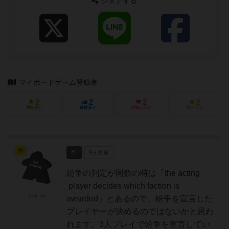
シェアする
マイボードゲーム登録者
2
2
2
2
興味あり
経験あり
お気に入り
持ってる
神
#1
9ヶ月前
紛争の判定が同数の時は「the acting
player decides which faction is
Sak_uv
awarded」とあるので、紛争を宣言した
プレイヤーが決めるのではないかと思わ
れます。3人プレイで紛争を宣言してい