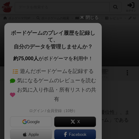
ログイン
閉じる
ボドゲーマTOP
ボードゲームの検索
支配者は誰だ
レビュー
MI
ボードゲームのプレイ履歴を記録し
て、
支配者は誰だ
自分のデータを管理しませんか？
MIFFYBXさんのレビュー
約75,000人
がボドゲーマを利用中！
遊んだボードゲームを記録する
3
1
トップ
画像
動画
レビュー
カフェ
気になるゲームのレビューを読む
お気に入り作品・所有リストの共
164名
0名
1
10ヶ月前
有
ログイン / 会員登録（10秒）
英語名の「DOMINANCE」を直訳すると「優位性」、ま
さにこのゲームは「優位性を探り続けるゲーム」である
Google
X
Apple
Facebook