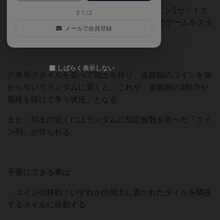
各プレイヤーはつい立の裏側に金銀銅のコイン1セットと
または
ランダムに袋から引いたコイン1枚の計4枚でゲームをスタ
メールで会員登録
ートする
しばらく表示しない
六角形のタイルを並べて領土を作り、金銀銅のコインを袋
から引いてランダムに置くと、これが「金銀銅の3勢力が
覇権を賭けて争う状況」となる
また、領土の近くにはランダムに指定枚数を並べた「コイ
ン列」が作られる
手番にできる事は
・コインの移動：いずれかの領土に置かれたタイルを隣接
するタイルに移動する