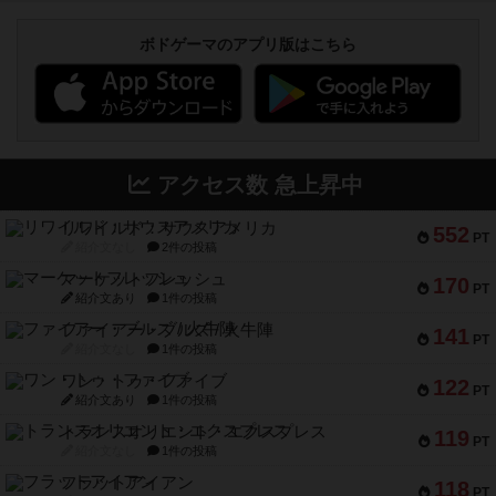
ボドゲーマのアプリ版はこちら
アクセス数 急上昇中
リワイルド：サウスアメリカ
552
PT
紹介文なし
2件の投稿
マーケットフレッシュ
170
PT
紹介文あり
1件の投稿
ファイアー・ブルズ / 火牛陣
141
PT
紹介文なし
1件の投稿
ワン・トゥ・ファイブ
122
PT
紹介文あり
1件の投稿
トランスオリエント・エクスプレス
119
PT
紹介文なし
1件の投稿
フラットアイアン
118
PT