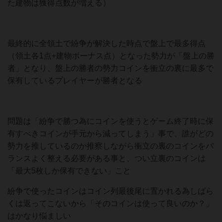
た建物は獲得点数が増える）
最終的に全領土で紛争が解決した時点で盤上で最多得点
（領土各1点+建物ボーナス点）となった勢力が「盤上の勝
者」となり、盤上の勝者の勢力コインを衝立の裏に最多で
保有しているプレイヤーが勝者となる
問題は「紛争で勝つ為にコインを使うとゲーム終了時に保
有すべきコインが手元から減ってしまう」事で、誰がどの
勢力を推しているのか推察しながら衝立の裏のコインをバ
ランスよく整える必要がある事と、つい立裏のコインは
「最大5枚しか保有できない」こと
紛争で使ったコインはコイン列最後尾に置かれる為しばら
くは返ってこないから「そのコインは使って良いのか？」
はかなり悩ましい