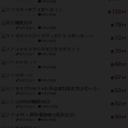
紹介文なし
2件の投稿
エコーズ・オブ・タイム
118
PT
紹介文なし
8件の投稿
南北戦争
79
PT
紹介文あり
1件の投稿
キャプテン・フリップ：イスラ・ボンバ
72
PT
紹介文なし
2件の投稿
メメントオンラインタクティクス
70
PT
紹介文あり
4件の投稿
パーミッド
68
PT
紹介文なし
1件の投稿
クリーグ
57
PT
紹介文あり
1件の投稿
セミファイナル ～お前はまだ生きている～
53
PT
紹介文あり
1件の投稿
ふたつの街の物語
52
PT
紹介文あり
18件の投稿
クランク! ：冒険者たち（拡張）
50
PT
紹介文あり
4件の投稿