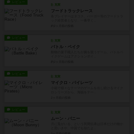
レビュー
充実
フードトラックレース
各プレイヤーはタコス、バーガー等のフードトラ
ック経営者となり、一番早く...
約2ヶ月前
の投稿
レビュー
充実
バトル・ベイク
動物の菓子職人たちが腕を競うゲーム、バトルベ
イクゲームはアクションポイ...
約2ヶ月前
の投稿
レビュー
充実
マイクロ・パイレーツ
小箱で様々なテーマのゲームを出し続けるマイク
ロシリーズから、海賊をテー...
2ヶ月前
の投稿
レビュー
充実
ムーン・バニー
月に兎がいる、という民間伝承は日本だけの物か
と思いきや、中国でも似たよ...
3ヶ月前
の投稿