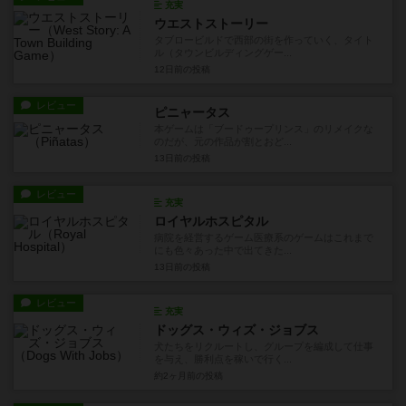
充実
ウエストストーリー
タブロービルドで西部の街を作っていく、タイト
ル（タウンビルディングゲー...
12日前
の投稿
レビュー
ピニャータス
本ゲームは「ブードゥープリンス」のリメイクな
のだが、元の作品が割とおど...
13日前
の投稿
レビュー
充実
ロイヤルホスピタル
病院を経営するゲーム医療系のゲームはこれまで
にも色々あった中で出てきた...
13日前
の投稿
レビュー
充実
ドッグス・ウィズ・ジョブス
犬たちをリクルートし、グループを編成して仕事
を与え、勝利点を稼いで行く...
約2ヶ月前
の投稿