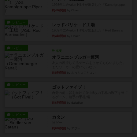
1993年にAvalon Hill社が出版した『Kampfgruppe...
約4時間前
by Chaco
レビュー
レッドバリケ－ド工場
1989年にAvalon Hill社が出版した『Red Barrica...
約4時間前
by Chaco
レビュー
充実
オラニエンブルガー運河
友人の所持してるゲームをさせてもらいました。
まだワーカーの置いていない...
約5時間前
by おっちょこちょい
レビュー
ゴットファイブ！
自分の前に背を向けて並ぶ5枚の手札の数字を当て
るゲーム。相手の手札/場...
約6時間前
by daisdice
レビュー
カタン
神ゲー
約6時間前
by アプー