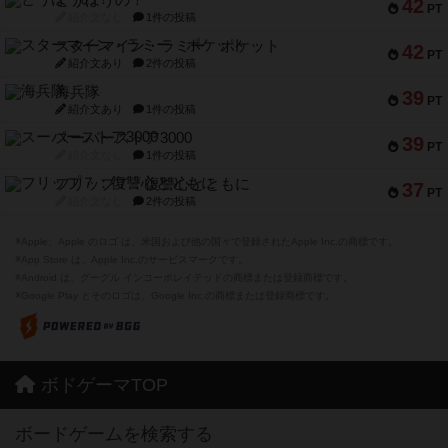
とうほうの！
42
PT
紹介文なし
1件の投稿
スターマイン・ラミー ポケット
42
PT
紹介文あり
2件の投稿
海兵隊
39
PT
紹介文あり
1件の投稿
スーパーストア3000
39
PT
紹介文なし
1件の投稿
フリップ７：復讐心とともに
37
PT
紹介文なし
2件の投稿
※Apple、Apple のロゴ は、米国および他の国々で登録されたApple Inc.の商標です。
※App Store は、Apple Inc.のサービスマークです。
※Android は、グーグル インコーポレイテッドの商標または登録商標です。
※Google Play とそのロゴは、Google Inc.の商標または登録商標です。
ボドゲーマTOP
ボードゲームを検索する