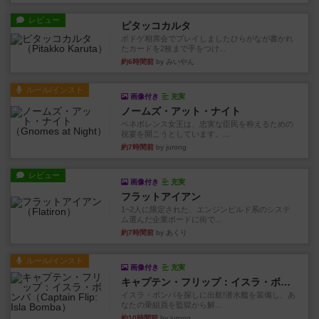
レビュー
ピタッコカルタ
ボドゲ相席会でプレイしましたひらがなが書かれ
たカードを2枚まで手をつけ...
約6時間前
by みいやん
ルール/インスト
画像付き
充実
ノームズ・アット・ナイト
ベネボレンス女王は、忠実な臣民を称えるための
祝宴を開こうとしています。...
約7時間前
by jurong
レビュー
画像付き
充実
フラットアイアン
1~2人に限定された、エンジンビルド系のシステ
ム選んだ企業ボードに街で...
約7時間前
by あくり
ルール/インスト
画像付き
充実
キャプテン・フリップ：イスラ・ボンバ
イスラ・ボンバを探しに出航!潜水艦を装備し、あ
なたの乗組員を監獄から解...
約10時間前
by jurong