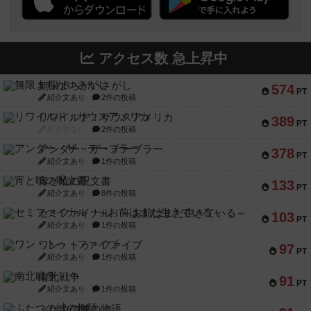
アクセス数 急上昇中
無限まちがいさがし
574
PT
紹介文あり
2件の投稿
リワイルド：サウスアメリカ
389
PT
紹介文なし
2件の投稿
アンダー・ザ・テーブラー
378
PT
紹介文あり
1件の投稿
宵と暁の呪文書
133
PT
紹介文あり
8件の投稿
セミファイナル ～お前はまだ生きている～
103
PT
紹介文あり
1件の投稿
ワン・トゥ・ファイブ
97
PT
紹介文あり
1件の投稿
南北戦争
91
PT
紹介文あり
1件の投稿
ふたつの城の物語