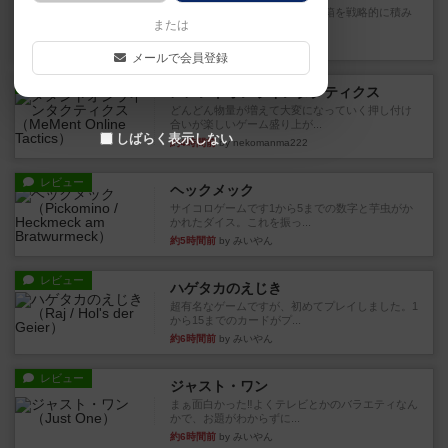
目的あなたの店先に農産物の木箱を戦略的に積み
または
重ねて在庫を最大化し、競合...
約4時間前
by jurong
メールで会員登録
レビュー
メメントオンラインタクティクス
どんどん物量が増えて大変になっていく押し付け
合いが楽しいゲーム盛り上が...
しばらく表示しない
約4時間前
by nekomanma222
レビュー
ヘックメック
サイコロゲームです1から5までの数字と芋虫がか
かれたダイス。これを振っ...
約5時間前
by みいやん
レビュー
ハゲタカのえじき
超有名なゲームですが、初めてプレイしました。1
から15までのカードがプ...
約6時間前
by みいやん
レビュー
ジャスト・ワン
まぁ面白かった‼️よくテレビとかのバラエティなん
かで、お題がわからずに...
約6時間前
by みいやん