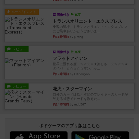
ルール/インスト
画像付き
充実
トランスオリエント・エクスプレス
乗客の皆様、トランスオリエント・エクスプレス
にご乗車ありがとうございま...
約11時間前
by jurong
レビュー
画像付き
充実
フラットアイアン
世界に浸れる度 ☆☆☆☆★楽しさ ☆☆☆☆★
タイパ ☆☆☆☆☆マンハッ...
約12時間前
by DKnewyork
レビュー
花火：スターマイン
自分のカードは見えず他のプレイヤーのカードが
見える状態でカードを教えた...
約14時間前
by mob567
ボドゲーマのアプリ版はこちら