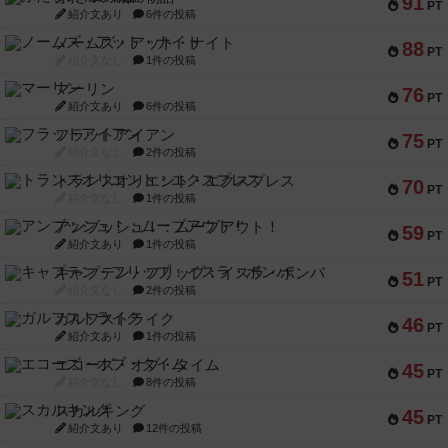
91
PT
紹介文あり
6件の投稿
ノームズ・アット・ナイト
88
PT
紹介文なし
1件の投稿
マーリン
76
PT
紹介文あり
6件の投稿
フラットアイアン
75
PT
紹介文なし
2件の投稿
トランスオリエント・エクスプレス
70
PT
紹介文なし
1件の投稿
アンブッシュ！：ムーブアウト！
59
PT
紹介文あり
1件の投稿
キャプテン・フリップ：イスラ・ボンバ
51
PT
紹介文なし
2件の投稿
ガルフストライク
46
PT
紹介文あり
1件の投稿
エコーズ・オブ・タイム
45
PT
紹介文なし
8件の投稿
スカルキング
45
PT
紹介文あり
12件の投稿