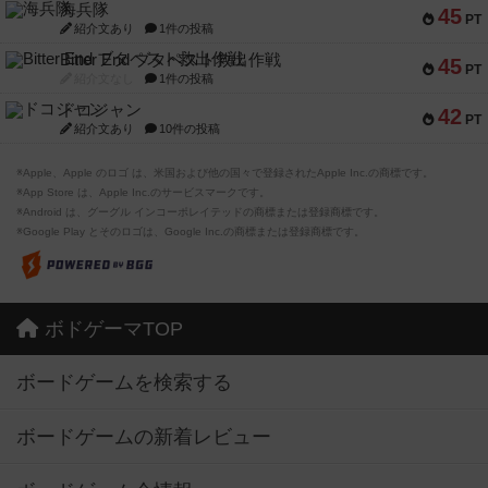
海兵隊
45
PT
紹介文あり
1件の投稿
Bitter End ブタペスト救出作戦
45
PT
紹介文なし
1件の投稿
ドコジャン
42
PT
紹介文あり
10件の投稿
※Apple、Apple のロゴ は、米国および他の国々で登録されたApple Inc.の商標です。
※App Store は、Apple Inc.のサービスマークです。
※Android は、グーグル インコーポレイテッドの商標または登録商標です。
※Google Play とそのロゴは、Google Inc.の商標または登録商標です。
ボドゲーマTOP
ボードゲームを検索する
ボードゲームの新着レビュー