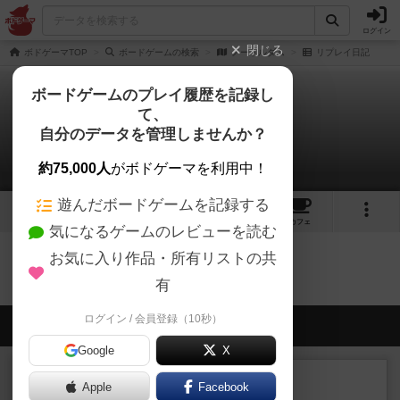
ログイン
閉じる
ボドゲーマTOP
ボードゲームの検索
ノートルダム
リプレイ日記
ボードゲームのプレイ履歴を記録し
て、
ノートルダム
自分のデータを管理しませんか？
0件のリプレイ日記
約75,000人
がボドゲーマを利用中！
遊んだボードゲームを記録する
11
8
39
トップ
画像
動画
レビュー
カフェ
気になるゲームのレビューを読む
お気に入り作品・所有リストの共
ノートルダムのトップに戻る
有
ログイン / 会員登録（10秒）
会員の新しい投稿
Google
X
ルール/インスト
画像付き
充実
Apple
Facebook
マーケットフレッシュ