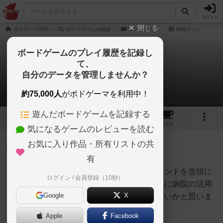
ログイン
閉じる
ボドゲーマTOP
ボードゲームの検索
ノートルダム
戦略やコツ
ボードゲームのプレイ履歴を記録し
て、
ノートルダム
自分のデータを管理しませんか？
3件の戦略やコツ
約75,000人
がボドゲーマを利用中！
遊んだボードゲームを記録する
11
8
39
トップ
画像
動画
レビュー
カフェ
気になるゲームのレビューを読む
お気に入り作品・所有リストの共
神
62名
0名
有
疫病とどう付き合うかのマネジメントを念頭に
ログイン / 会員登録（10秒）
オグランド
置いておくといいです。そのために病院の活用
（Oguland）
Google
X
をある程度考えながら進めるといいかと思いま
す。
Apple
Facebook
続きを読む（5年以上前）