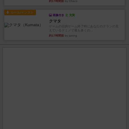
約17時間前
by Chaco
ルール/インスト
画像付き
充実
クマタ
ゲームの目的ゲーム終了時にあなたのクランの見
えているドミノで最も多くの...
約17時間前
by jurong