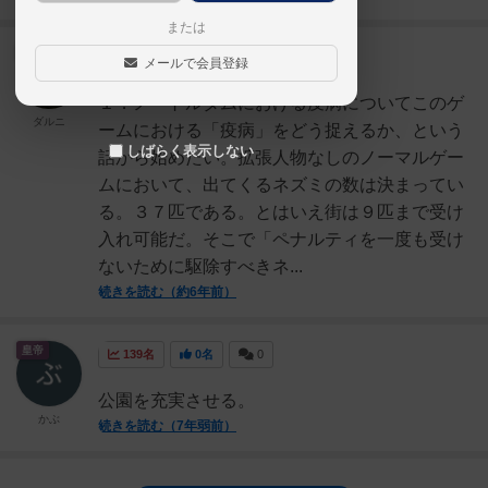
または
大賢者
235名
3名
0
充実
メールで会員登録
１．ノートルダムにおける疫病についてこのゲ
ダルニ
ームにおける「疫病」をどう捉えるか、という
しばらく表示しない
話から始めたい。拡張人物なしのノーマルゲー
ムにおいて、出てくるネズミの数は決まってい
る。３７匹である。とはいえ街は９匹まで受け
入れ可能だ。そこで「ペナルティを一度も受け
ないために駆除すべきネ...
続きを読む（約6年前）
皇帝
139名
0名
0
公園を充実させる。
かぶ
続きを読む（7年弱前）