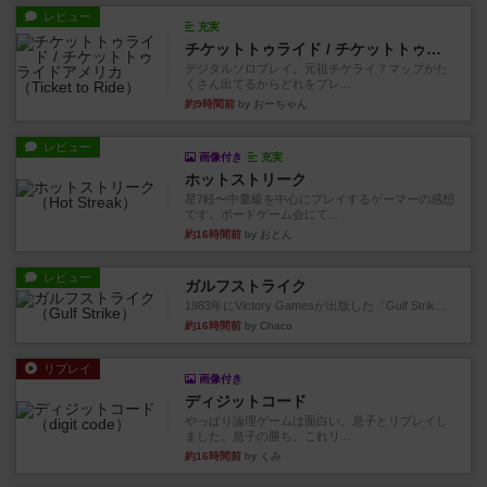
レビュー
充実
チケットトゥライド / チケットトゥライドアメリカ
デジタルソロプレイ。元祖チケライ？マップがた
くさん出てるからどれをプレ...
約9時間前
by おーちゃん
レビュー
画像付き
充実
ホットストリーク
星7軽〜中量級を中心にプレイするゲーマーの感想
です。ボードゲーム会にて...
約16時間前
by おとん
レビュー
ガルフストライク
1983年にVictory Gamesが出版した『Gulf Strik...
約16時間前
by Chaco
リプレイ
画像付き
ディジットコード
やっぱり論理ゲームは面白い。息子とリプレイし
ました。息子の勝ち。これリ...
約16時間前
by くみ