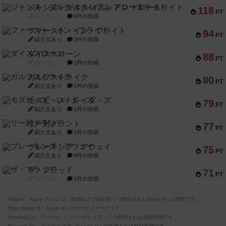
ジャンヌ・ダルク-オルレアン ドロー＆ライト
118
PT
紹介文なし
5件の投稿
ファースト・イン・フライト
94
PT
紹介文あり
3件の投稿
ダイススローン
88
PT
紹介文なし
1件の投稿
ガルフストライク
80
PT
紹介文あり
1件の投稿
モズビ－ズ・レイダ－ズ
79
PT
紹介文あり
1件の投稿
リー対グラント
77
PT
紹介文あり
1件の投稿
ブレーキング・アウェイ
75
PT
紹介文あり
4件の投稿
ザ・フラッド
71
PT
紹介文なし
1件の投稿
※Apple、Apple のロゴ は、米国および他の国々で登録されたApple Inc.の商標です。
※App Store は、Apple Inc.のサービスマークです。
※Android は、グーグル インコーポレイテッドの商標または登録商標です。