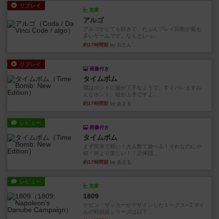
リプレイ
充実
アルゴ
アルゴがとても好きで、たぶんプレイ回数が最も
多いゲームです。なんといっ...
約17時間前
by おとん
リプレイ
画像付き
タイムボム
僕はホントに嘘が下手なようで、すぐバレますみ
んなホント、嘘が上手ですよ...
約17時間前
by あまる
レビュー
画像付き
タイムボム
まず簡単で軽い！大人数で遊べる！それなのに小
箱！何より楽しい！！正体隠...
約17時間前
by あまる
レビュー
充実
1809
ケビン・ザッカーがデザインした１ヘクス=２マイ
ルの戦役級シリーズは以下...