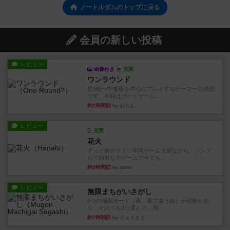
ノートルダムのトップに戻る
会員の新しい投稿
レビュー
画像付き
充実
ワンラウンド
星5軽〜中量級を中心にプレイするゲーマーの感想
です。今回はボードゲーム...
約2時間前
by おとん
レビュー
充実
花火
ずっと前のドイツ年間ゲーム大賞ながら、シンプ
ルで簡単な小ゲームで今でも...
約5時間前
by tamio
レビュー
無限まちがいさがし
6つの場面カード（表、裏で違う絵）が何枚かあ
り、そのうち3つ選んで、同...
約7時間前
by ジェイとと