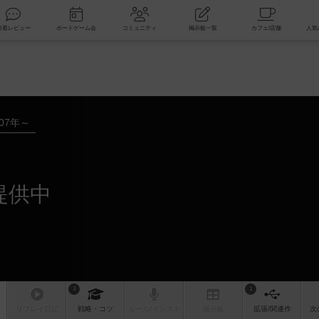
索
新着レビュー
ボードゲーム会
コミュニティ
掲示板一覧
007年～
提供中
3
1
リプレイ
日記
戦略
・コツ
ルール
/インスト
掲示板
拡張/関連
作
次