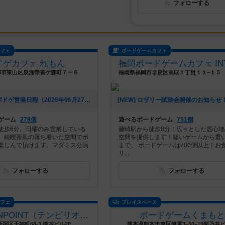
フォローする
カフェ
ボードゲームカフェ
ドゲカフェ れもん
都市東山区泉涌寺雀ケ森町７ー６
[NEW] 7月のボドゲ営業日程（2026年06月27日 15時15分）
ゲーム
278個
遊べるボードゲーム
751個
徒歩6分。日曜のみ営業している
藤崎駅から徒歩8分！広々とした居心地
。純喫茶風の落ち着いた空間でボ
空間を提供します！軽いゲームから重
楽しんで頂けます。マダミス公演
まで、 ボードゲームは700個以上！お
リ...
フォローする
フォローする
カフェ
プレイスペース
10BILLIONPOINT（テンビリオンポイント）
ボードゲームくまもと
宿区天神町68-3 橋本ビル2F
熊本県熊本市東区健軍3−50−19菊乃井ビ