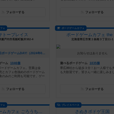
フォローする
フォローする
カフェ
ボードゲームカフェ
サトープレイス
ボードゲームカフェ the L
瀬戸内市長船町飯井382-4
北海道帯広市東２条南３丁目11-1
[NEW] 7月21日ボードゲームDAY!（2024年07月02日 02時34分）
お知らせはありません
ゲーム
1046個
遊べるボードゲーム
1035個
ボードゲームカフェ。営業は金
帯広神社から徒歩３分！お一人様でも
売とカフェ色強めのボードゲーム
も大歓迎です。皆さん一緒に楽しみま
食のみのご利用も可能です。ゲー
フォローする
フォローする
カフェ
プレイスペース
ボードゲームカフェ ごろうちゃや
さぬきボドゲ王国