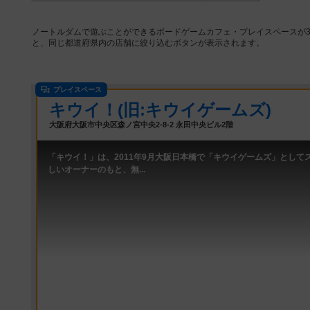
ノートルダムで遊ぶことができるボードゲームカフェ・プレイスペースが
と、同じ都道府県内の店舗に絞り込むボタンが表示されます。
プレイスペース
キウイ！(旧:キウイゲームズ)
大阪府大阪市中央区森ノ宮中央2-8-2 永田中央ビル2階
「キウイ！」は、2011年9月大阪日本橋で「キウイゲームズ」として
しいオーナーのもと、無...