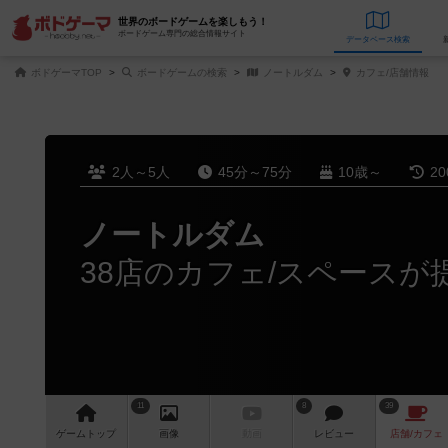
世界のボードゲームを楽しもう！
ボードゲーム専門の総合情報サイト
データベース
検
ボドゲーマTOP
ボードゲームの検索
ノートルダム
カフェ/店舗情報
2人～5人
45分～75分
10歳～
2
ノートルダム
38店のカフェ/スペースが
11
8
39
ゲーム
トップ
画像
動画
レビュー
店舗/
カフェ