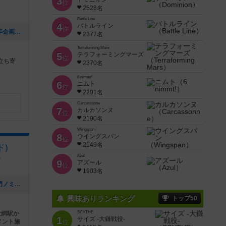
3
位
2528名
Battle Line
4
バトルライン
位
[NEW] 【さぬきボドゲ王国・建国９周年企画】（2023年01月15日 11時51分）
2377名
Terraforming Mars
5
テラフォーミングマーズ
位
立ち寄
2370名
6 nimmt!
6
ニムト
位
2201名
Carcassonne
7
カルカソンヌ
位
2190名
Wingspan
8
ウイングスパン
位
2149名
ド)
１
Azul
9
アズール
位
1903名
[NEW] ドイツ年間大賞エキスパート部門ノミネート「アルナックの失われし遺跡」を遊ぼう！ in 大網（2022年09月05日 12時32分）
興味ありランキング
トップ50
大網駅か
SCYTHE
1
サイズ -大鎌戦役-
メント施
位