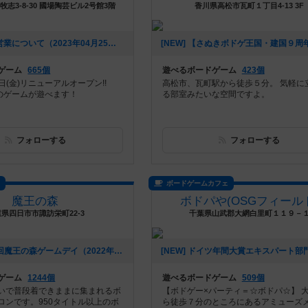
志3-8-30 國場陶芸ビル2号館3階
香川県高松市瓦町１丁目4-13 3F
[NEW] GWの営業について（2023年04月25日 19時40分）
ゲーム
665個
遊べるボードゲーム
423個
3日(金)リニューアルオープン!!
高松市、瓦町駅から徒歩５分。 気軽に
上のゲームが遊べます！
る部室みたいな空間ですよ。
フォローする
フォローする
ス
ボードゲームカフェ
魔王の森
ボドパや(OSGフィール
県四日市市諏訪栄町22-3
千葉県山武郡大網白里町１１９－
[NEW] 第122回魔王の森ゲームデイ（2022年11月08日 10時23分）
ゲーム
1244個
遊べるボードゲーム
509個
いで普段着できままに集まれるボ
【ボドゲー×パーティ＝☆ボドパ☆】 
ロンです。950タイトル以上のボ
ら徒歩７分のところにあるアミューズ