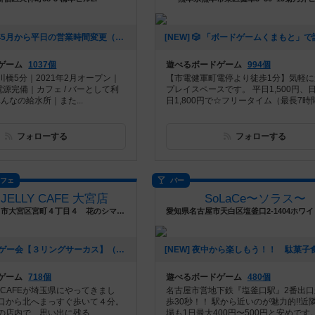
[NEW] 2025年5月から平日の営業時間変更（19時からになります）（2025年06月20日 16時25分）
ゲーム
1037個
遊べるボードゲーム
994個
橋5分｜2021年2月オープン｜
【市電健軍町電停より徒歩1分】気軽に
Fi、電源完備｜カフェ / バーとして利
プレイスペースです。 平日1,500円、
んなの給水所｜また...
日1,800円で☆フリータイム（最長7時間.
フォローする
フォローする
カフェ
バー
 JELLY CAFE 大宮店
SoLaCe〜ソラス〜
埼玉県さいたま市大宮区宮町４丁目４ 花のシマムラビル ２階
[NEW] 平日重ゲー会【３リングサーカス】（2024年09月01日 15時33分）
ゲーム
718個
遊べるボードゲーム
480個
LLY CAFEが埼玉県にやってきまし
名古屋市営地下鉄『塩釜口駅』2番出口
口から北へまっすぐ歩いて４分。
歩30秒！！ 駅から近いのが魅力的!!近
店内で、思い出に残る...
場も1日最大400円〜500円と安めです。.