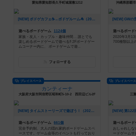
愛知県愛知郡長久手町城屋敷1212
沖縄県那覇市牧
[NEW] ボドゲカフェ☕️→ボドゲルーム⛺️（2023年06月12日 23時49分）
遊べるボードゲーム
1124個
遊べるボード
家族・友人・カップル・趣味仲間… 誰とでも
2020年3月1
楽しめるボードゲームで遊べる‼️ 2Fボードゲー
700種類以
ムコーナー内に、 ボードゲームで遊...
フォローする
プレイスペース
プレイスペー
カンティーナ
大阪府大阪市阿倍野区昭和町5-10-2 西田辺ビル2F
三重
[NEW] タイムストーリーズで遊ぼう！（2022年12月14日 17時39分）
遊べるボードゲーム
661個
遊べるボード
完全予約制、大人の隠れ家的ボードゲームスペ
おしゃれしな
ースです。ゲーム会等のイベントも行っており
ードゲームサ