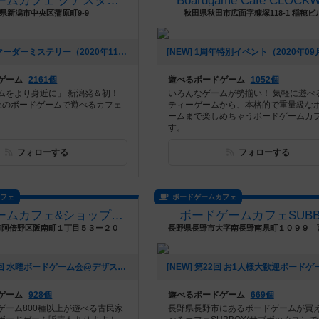
ボードゲームカフェ クアスタ（Quasta）
Boardgame Cafe CLOCK
県新潟市中央区蒲原町9-9
秋田県秋田市広面字糠塚118-1 稲穂ビ
[NEW] 9月のマーダーミステリー（2020年11月13日 23時07分）
ゲーム
2161個
遊べるボードゲーム
1052個
ムをより身近に」 新潟発＆初！
いろんなゲームが勢揃い！ 気軽に遊べ
以上のボードゲームで遊べるカフェ
ティーゲームから、本格的で重量級な
ームまで楽しめちゃうボードゲームカ
す。
フォローする
フォローする
カフェ
ボードゲームカフェ
ボードゲームカフェ&ショップ-デザート＊スプーン(デザスプ)
ボードゲームカフェSUBB
市阿倍野区阪南町１丁目５３ー２０
[NEW] 第542回 水曜ボードゲーム会@デザスプ（2020年06月08日 01時35分）
ゲーム
928個
遊べるボードゲーム
669個
ゲーム800種以上が遊べる古民家
長野県長野市にあるボードゲームが買