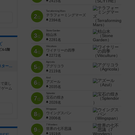
2415名
Terraforming Mars
2
テラフォーミングマーズ
位
2394名
Stone Garden
3
枯山水
位
2281名
ズ
Viticulture
ビル1階
4
ワイナリーの四季
位
2272名
Agricola
5
[NEW] 【平日ゲーム会】火曜玉造ハムスター会！（2021年12月12日 15時29分）
アグリコラ
位
2119名
Azul
6
アズール
スで楽し
位
2035名
ドゲーム
Splendor
7
宝石の煌き
位
2028名
Wingspan
8
ウイングスパン
位
2006名
7 Wonders
9
世界の七不思議
位
1919名