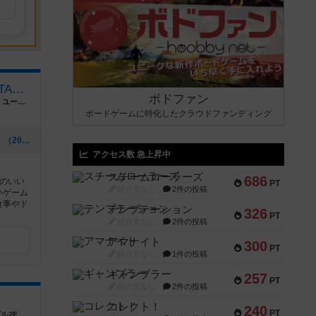
福岡ボードゲームカフェ INTALES Cafe
ボドファン
福岡県福岡市早良区高取１丁目１１−１５ ユーテラス高取
ボードゲームに特化したクラウドファンディング
[NEW] ロザリー試遊会開催のお知らせ！（2026年06月23日 05時02分）
アクセス数 急上昇中
スチームローラーズ
686
のいい
PT
紹介文なし
2件の投稿
いゲーム
食事やド
テンプテーション
326
PT
紹介文なし
2件の投稿
アマナイト
300
PT
紹介文なし
1件の投稿
ギャンブラー
257
PT
紹介文なし
2件の投稿
コレクト！
240
PT
ル2F