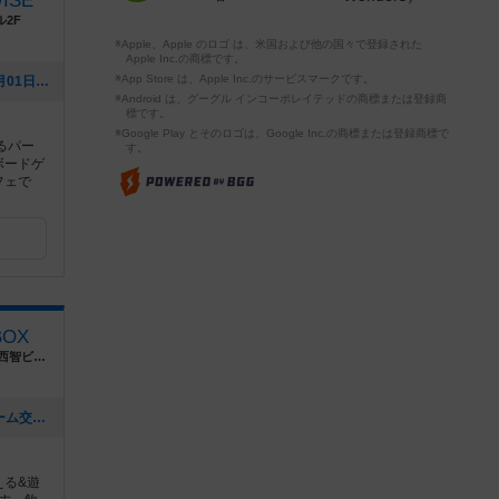
WISE
ル2F
※Apple、Apple のロゴ は、米国および他の国々で登録された
Apple Inc.の商標です。
※App Store は、Apple Inc.のサービスマークです。
[NEW] 1周年特別イベント（2020年09月01日 03時25分）
※Android は、グーグル インコーポレイテッドの商標または登録商
標です。
※Google Play とそのロゴは、Google Inc.の商標または登録商標で
るパー
す。
ボードゲ
フェで
OX
長野県長野市大字南長野南県町１０９９ 西智ビル１階
[NEW] 第22回 お1人様大歓迎ボードゲーム交流会（2020年02月17日 21時47分）
える&遊