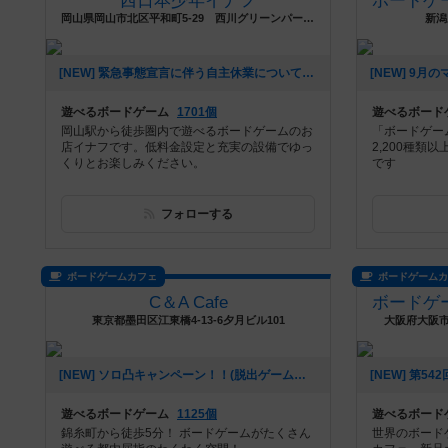
西日本少年イナフ
岡山県岡山市北区平和町5-29 西川グリーンパーク4F
新潟
[NEW] 緊急事態宣言に伴う自主休業について（2021年05月14日 14時23分）
遊べるボードゲーム
1701個
遊べるボード
岡山駅から徒歩圏内で遊べるボードゲームのお
「ボードゲー
店イナフです。低料金設定と充実の設備でゆっ
2,200種類
くりとお楽しみください。
です
フォローする
ボードゲームカフェ
ボードゲーム
C＆A Cafe
東京都墨田区江東橋4-13-6夕月ビル101
大阪府大阪
[NEW] ソロ凸キャンペーン！！(脱出ゲームに関してです)（2020年08月17日 13時11分）
遊べるボードゲーム
1125個
遊べるボード
錦糸町から徒歩5分！ ボードゲームがたくさん
世界のボード