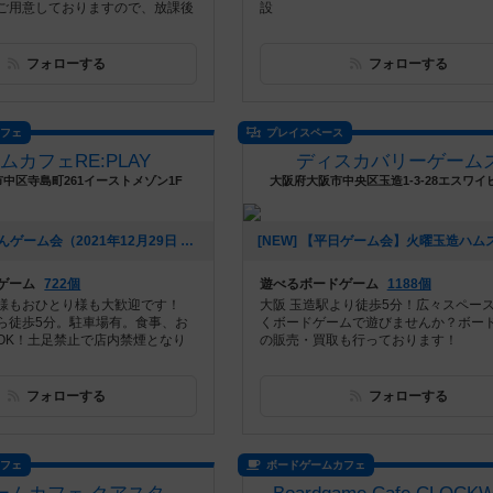
ご用意しておりますので、放課後
設
フォローする
フォローする
カフェ
プレイスペース
ムカフェRE:PLAY
ディスカバリーゲーム
中区寺島町261イーストメゾン1F
大阪府大阪市中央区玉造1-3-28エスワイ
[NEW] なゆさんゲーム会（2021年12月29日 12時43分）
ゲーム
722個
遊べるボードゲーム
1188個
様もおひとり様も大歓迎です！
大阪 玉造駅より徒歩5分！広々スペー
ら徒歩5分。駐車場有。食事、お
くボードゲームで遊びませんか？ボー
OK！土足禁止で店内禁煙となり
の販売・買取も行っております！
フォローする
フォローする
カフェ
ボードゲームカフェ