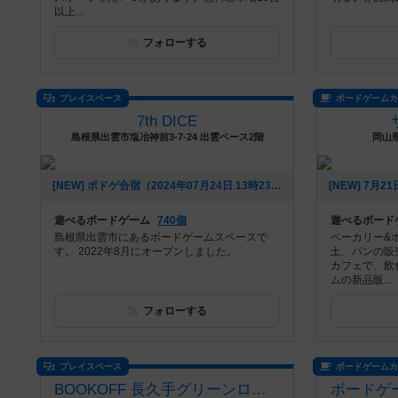
以上...
フォローする
プレイスペース
ボードゲーム
7th DICE
島根県出雲市塩冶神前3-7-24 出雲ベース2階
岡山県
[NEW] ボドゲ合宿（2024年07月24日 13時23分）
遊べるボードゲーム
740個
遊べるボード
島根県出雲市にあるボードゲームスペースで
ベーカリー&
す。 2022年8月にオープンしました。
土、パンの販
カフェで、飲
ムの新品販...
フォローする
プレイスペース
ボードゲーム
BOOKOFF 長久手グリーンロード店