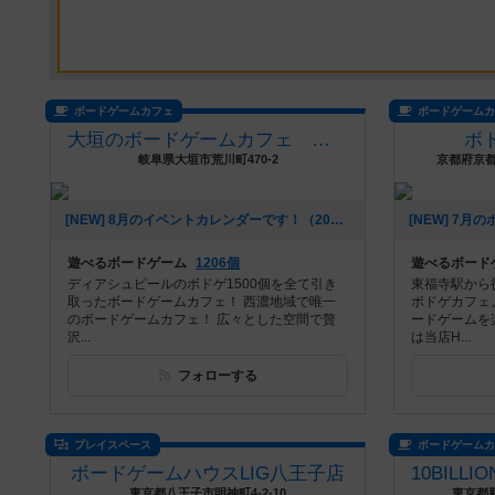
ボードゲームカフェ
ボードゲーム
大垣のボードゲームカフェ 黒やぎさん
ボ
岐阜県大垣市荒川町470-2
京都府京
[NEW] 8月のイベントカレンダーです！（2026年07月22日 01時06分）
遊べるボードゲーム
1206個
遊べるボード
ディアシュピールのボドゲ1500個を全て引き
東福寺駅から
取ったボードゲームカフェ！ 西濃地域で唯一
ボドゲカフェ
のボードゲームカフェ！ 広々とした空間で贅
ードゲームを
沢...
は当店H...
フォローする
プレイスペース
ボードゲーム
ボードゲームハウスLIG八王子店
東京都八王子市明神町4-2-10
東京都新