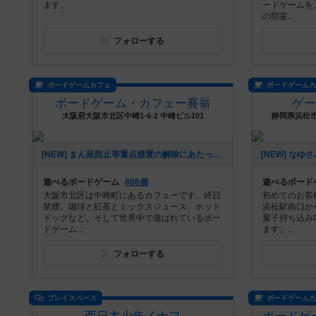
ます。
ードゲームを
の部室...
フォローする
ボードゲームカフェ
ボードゲーム
ボードゲーム・カフェー賽翁
ゲー
大阪府大阪市北区中崎1-6-2 中崎ビル101
静岡県浜松市
[NEW] まん延防止等重点措置の解除にあたって（2022年03月22日 13時41分）
遊べるボードゲーム
886個
遊べるボード
大阪市北区は中崎町にあるカフェーです。終日
初めてのお客
禁煙。珈琲と紅茶とミックスジュース、ホット
浜松駅南口か
ドッグなど。そして世界中で遊ばれているボー
菓子持ち込み
ドゲーム...
ます。...
フォローする
プレイスペース
ボードゲーム