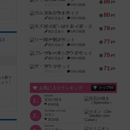
88
PT
紹介文なし
1件の投稿
ガルフストライク
80
PT
紹介文あり
1件の投稿
モズビ－ズ・レイダ－ズ
79
PT
紹介文あり
1件の投稿
it
リー対グラント
77
PT
紹介文あり
1件の投稿
ブレーキング・アウェイ
75
PT
紹介文あり
4件の投稿
ザ・フラッド
71
PT
紹介文なし
1件の投稿
大人数で
しょう！
お気に入りランキング
トップ50
Splendor
1
宝石の煌き
位
4040名
Die Siedler von Catan
2
カタン
位
3616名
Dominion
ドミニオン