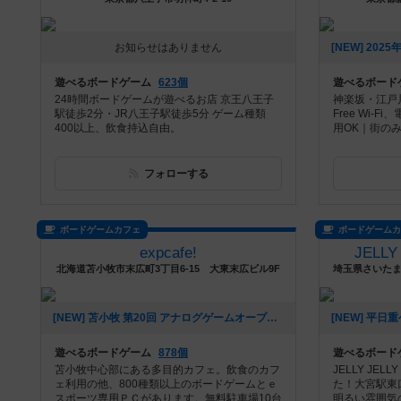
お知らせはありません
遊べるボードゲーム
623個
遊べるボード
24時間ボードゲームが遊べるお店 京王八王子
神楽坂・江戸川
駅徒歩2分・JR八王子駅徒歩5分 ゲーム種類
Free Wi-
400以上、飲食持込自由。
用OK｜街のみ
フォローする
ボードゲームカフェ
ボードゲーム
expcafe!
JELLY
北海道苫小牧市末広町3丁目6-15 大東末広ビル9F
[NEW] 苫小牧 第20回 アナログゲームオープン会 参加メンバー募集中！（2024年09月05日 23時49分）
遊べるボードゲーム
878個
遊べるボード
苫小牧中心部にある多目的カフェ。飲食のカフ
JELLY JE
ェ利用の他、800種類以上のボードゲームとｅ
た！大宮駅東
スポーツ専用ＰＣがあります。無料駐車場10台
明るい雰囲気の