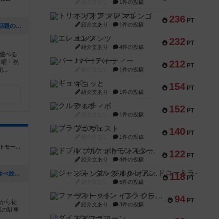
紹介文なし
1件の投稿
トリオンフ ア マレンゴ
236
PT
紹介文あり
1件の投稿
[NEW] 🎲 「ボードゲームくまもと」で話題のゲームにチャレンジ！ 🚀✨（2024年12月16日 12時53分）
エレメンツ
232
PT
紹介文あり
4件の投稿
遊べる
バー！パーティー
日曜・祝
212
PT
..
紹介文なし
1件の投稿
ギョッと
154
PT
紹介文あり
1件の投稿
クルティボ
152
PT
紹介文なし
1件の投稿
ブラヴェスト
140
PT
紹介文なし
1件の投稿
愛知県名古屋市天白区塩釜口2-1404ホワイトモール3F
ドブル：ポケットモンスター
122
PT
紹介文あり
4件の投稿
ジャンヌ・ダルク-オルレアン ドロー＆ライト
[NEW] 夜中から楽しもう！！ 駄菓子食べ放題オールナイトボドゲ会（2024年08月21日 23時59分）
118
PT
紹介文なし
5件の投稿
ファースト・イン・フライト
94
PT
から徒
紹介文あり
3件の投稿
隣の駐車
..
ダイススローン