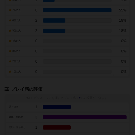
1
9%
6
55%
7点の人
2
18%
6点の人
2
18%
5点の人
0
0%
4点の人
0
0%
3点の人
0
0%
2点の人
0
0%
1点の人
プレイ感の評価
トグルスイッチを押すとプレイ感（
※
）の投票ができます
1
運・確率
3
戦略・判断力
1
交渉・立ち回り