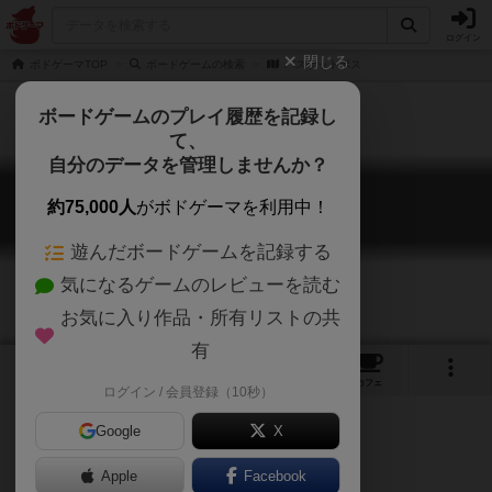
ログイン
閉じる
ボドゲーマTOP
ボードゲームの検索
バスケットボス
ボードゲームのプレイ履歴を記録し
て、
自分のデータを管理しませんか？
バスケットボス
約75,000人
がボドゲーマを利用中！
Basket Boss
遊んだボードゲームを記録する
気になるゲームのレビューを読む
お気に入り作品・所有リストの共
有
1
6
トップ
画像
動画
レビュー
カフェ
ログイン / 会員登録（10秒）
Google
X
スポーツ
Apple
Facebook