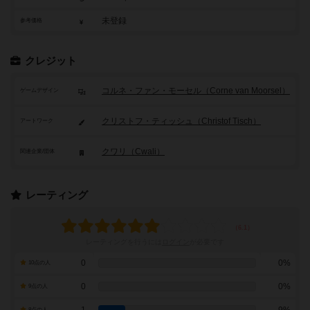
未登録
参考価格
クレジット
コルネ・ファン・モーセル（Corne van Moorsel）
ゲームデザイン
クリストフ・ティッシュ（Christof Tisch）
アートワーク
クワリ（Cwali）
関連企業/団体
レーティング
レーティングを行うには
ログイン
が必要です
0
0%
10点の人
0
0%
9点の人
8点の人