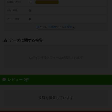
1
心理戦・ブラフ
0
攻防・戦闘
0
アート・外見
似たプレイ感のゲームを探す→
データに関する報告
ログインするとフォームが表示されます
レビュー 0件
投稿を募集しています