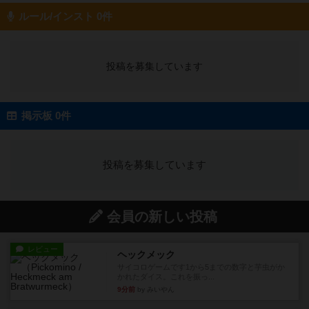
ルール/インスト 0件
投稿を募集しています
掲示板 0件
投稿を募集しています
会員の新しい投稿
レビュー
ヘックメック
サイコロゲームです1から5までの数字と芋虫がか
かれたダイス。これを振っ...
9分前
by みいやん