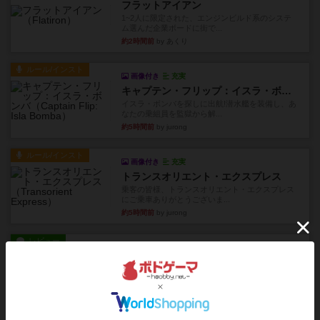
フラットアイアン
1~2人に限定された、エンジンビルド系のシステ
ム選んだ企業ボードに街で...
約2時間前
by あくり
ルール/インスト
画像付き
充実
キャプテン・フリップ：イスラ・ボンバ
イスラ・ボンバを探しに出航!潜水艦を装備し、あ
なたの乗組員を監獄から解...
約5時間前
by jurong
ルール/インスト
画像付き
充実
トランスオリエント・エクスプレス
乗客の皆様、トランスオリエント・エクスプレス
にご乗車ありがとうございま...
約5時間前
by jurong
レビュー
画像付き
充実
フラットアイアン
世界に浸れる度 ☆☆☆☆★楽しさ ☆☆☆☆★
タイパ ☆☆☆☆☆マンハッ...
約7時間前
by DKnewyork