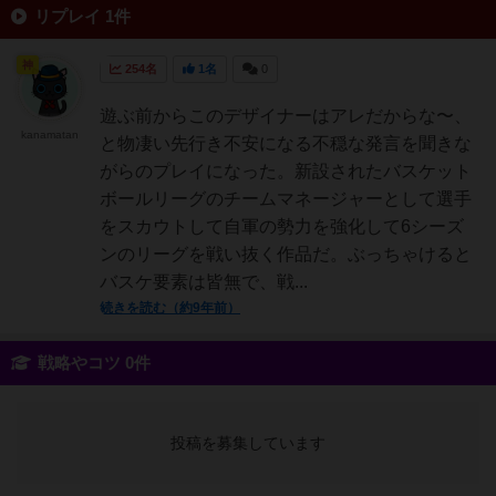
リプレイ 1件
神
254名
1名
0
遊ぶ前からこのデザイナーはアレだからな〜、
kanamatan
と物凄い先行き不安になる不穏な発言を聞きな
がらのプレイになった。新設されたバスケット
ボールリーグのチームマネージャーとして選手
をスカウトして自軍の勢力を強化して6シーズ
ンのリーグを戦い抜く作品だ。ぶっちゃけると
バスケ要素は皆無で、戦...
続きを読む（約9年前）
戦略やコツ 0件
投稿を募集しています