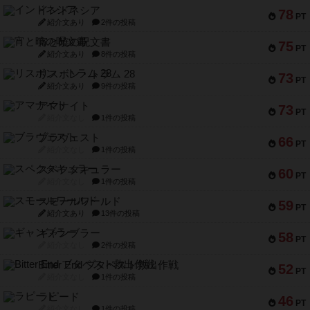
インドネシア
78
PT
紹介文あり
2件の投稿
宵と暁の呪文書
75
PT
紹介文あり
8件の投稿
リスボン・トラム 28
73
PT
紹介文あり
9件の投稿
アマナイト
73
PT
紹介文なし
1件の投稿
ブラヴェスト
66
PT
紹介文なし
1件の投稿
スペクタキュラー
60
PT
紹介文なし
1件の投稿
スモールワールド
59
PT
紹介文あり
13件の投稿
ギャンブラー
58
PT
紹介文なし
2件の投稿
Bitter End ブタペスト救出作戦
52
PT
紹介文なし
1件の投稿
ラピード
46
PT
紹介文なし
1件の投稿