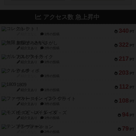
アクセス数 急上昇中
コレクト！
340
PT
紹介文なし
1件の投稿
無限まちがいさがし
322
PT
紹介文あり
2件の投稿
ガルフストライク
217
PT
紹介文あり
1件の投稿
クルティボ
203
PT
紹介文なし
1件の投稿
1809
112
PT
紹介文あり
1件の投稿
ファースト・イン・フライト
108
PT
紹介文あり
3件の投稿
モズビ－ズ・レイダ－ズ
94
PT
紹介文あり
1件の投稿
テンプテーション
79
PT
紹介文なし
2件の投稿