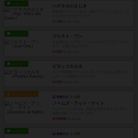
レビュー
ハゲタカのえじき
超有名なゲームですが、初めてプレイしました。1
から15までのカードがプ...
17分前
by みいやん
レビュー
ジャスト・ワン
まぁ面白かった‼️よくテレビとかのバラエティなん
かで、お題がわからずに...
22分前
by みいやん
レビュー
ピタッコカルタ
ボドゲ相席会でプレイしましたひらがなが書かれ
たカードを2枚まで手をつけ...
30分前
by みいやん
ルール/インスト
画像付き
充実
ノームズ・アット・ナイト
ベネボレンス女王は、忠実な臣民を称えるための
祝宴を開こうとしています。...
約1時間前
by jurong
レビュー
画像付き
充実