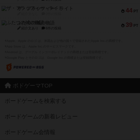
ザ・フラッフィー・ライト
44
PT
紹介文なし
0件の投稿
ふたつの城の物語
39
PT
紹介文あり
6件の投稿
※Apple、Apple のロゴ は、米国および他の国々で登録されたApple Inc.の商標です。
※App Store は、Apple Inc.のサービスマークです。
※Android は、グーグル インコーポレイテッドの商標または登録商標です。
※Google Play とそのロゴは、Google Inc.の商標または登録商標です。
ボドゲーマTOP
ボードゲームを検索する
ボードゲームの新着レビュー
ボードゲーム会情報