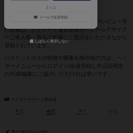
または
ご協力ください
メールで会員登録
当サイトに掲載されている作品説明文やレビュー等
の情報は、ボドゲーマ運営事務局・ゲームデザイナ
ーご本人様・有志の皆様にご協力をいただきながら
しばらく表示しない
登録されています。
バスケットボスの特徴や概要を御存知の方は、ヘッ
ダーメニューからログイン/会員登録し作品説明文
の作成/編集にご協力いただければ幸いです。
マイボードゲーム登録者
11
67
7
42
興味あり
経験あり
お気に入り
持ってる
テーマ/フレーバー