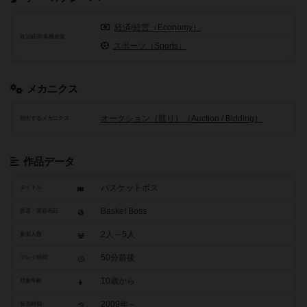
経済/経営（Economy）
政治経済/各種産業
スポーツ（Sports）
メカニクス
オークション（競り）（Auction / Bidding）
頻出するメカニクス
作品データ
バスケットボス
タイトル
Basket Boss
原題・英題表記
2人～5人
参加人数
50分前後
プレイ時間
10歳から
対象年齢
2009年～
発売時期