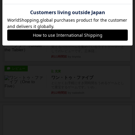
レビュー
花火：スターマイン
自分のカードは見えず他のプレイヤーのカードが
見える状態でカードを教えた...
約8時間前
by mob567
レビュー
充実
アンダー・ザ・テーブラー
笑えるバカゲームを集めているライトゲーマーと
してのレビューです。正体隠...
約11時間前
by toyota
レビュー
充実
ワン・トゥ・ファイブ
とにかくお手軽にすき間時間をうめるゲームとし
て重宝するゲームです。いわ...
約12時間前
by nabekoh