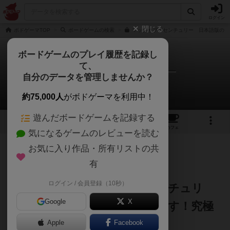
ログイン
閉じる
ボドゲーマTOP
ボードゲームの検索
マッチオブザセンチュリー 日本語版の通
ボードゲームのプレイ履歴を記録し
て、
マッチオブザセンチュリー
自分のデータを管理しませんか？
Jampopoノブさんのレビュー
約75,000人
がボドゲーマを利用中！
遊んだボードゲームを記録する
1
3
11
トップ
画像
動画
レビュー
カフェ
気になるゲームのレビューを読む
お気に入り作品・所有リストの共
136名
0名
0
約1年前
有
ログイン / 会員登録（10秒）
🧠**『マッチ・オブ・ザ・センチュリ
Google
X
ー』｜二人の頭脳が火花を散らす！究極
のカードチェス対決**
Apple
Facebook