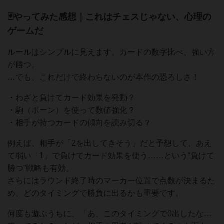
🃏やってみた感想｜これはチェスじゃない、心理の
ゲームだ
ルールはシンプルに見えます。カードの数字比べ、強い方
が勝つ。
…でも、これだけで終わらないのが本作の恐ろしさ！
・わざと負けてカード効果を発動？
・駒（ポーン）を使って数値強化？
・相手が持つカードの傾向を読み切る？
例えば、相手が「2を出してきそう」だと予想して、あえ
て弱い「1」で負けてカード効果を使う……という“負けて
勝つ”戦略も有効。
さらにはラウンド終了時のマーカー位置で点数が決まるた
め、どのタイミングで勝負に出るかも重要です。
何度も遊ぶうちに、「あ、このタイミングで0出したな…