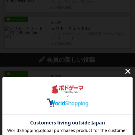
宝』は、子どもの「遊びたい！...
約1年前
の投稿
レビュー
充実
シリト：リミット10
しりとりが進化した！？制限時間10分の知的協力
バトル『シリト：リミット...
約1年前
の投稿
会員の新しい投稿
レビュー
充実
エコーズ・オブ・タイム
カードゲームにファイナルファンタジーのアクテ
ィブタイムバトル（もしくは...
約2時間前
by ジェイとと
レビュー
シャット・ザ・ボックス
とてもシンプルなダイスゲーム。2つのダイスを振
って、出目の合計を自分の...
約2時間前
by OSAっち