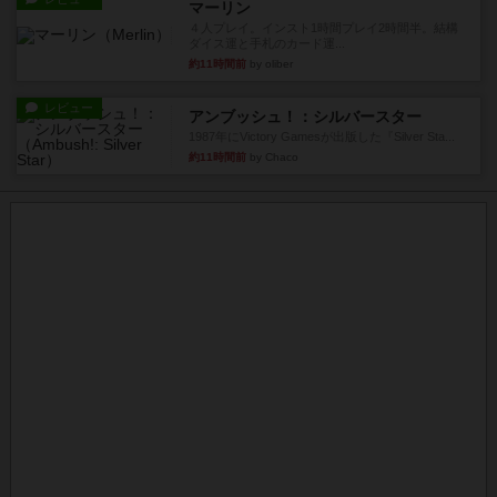
マーリン
４人プレイ。インスト1時間プレイ2時間半。結構
ダイス運と手札のカード運...
約11時間前
by oliber
レビュー
アンブッシュ！：シルバースター
1987年にVictory Gamesが出版した『Silver Sta...
約11時間前
by Chaco