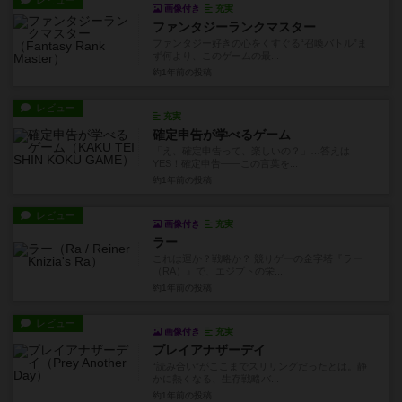
レビュー
画像付き
充実
ファンタジーランクマスター
ファンタジー好きの心をくすぐる“召喚バトル”ま
ず何より、このゲームの最...
約1年前
の投稿
レビュー
充実
確定申告が学べるゲーム
「え、確定申告って、楽しいの？」…答えは
YES！確定申告——この言葉を...
約1年前
の投稿
レビュー
画像付き
充実
ラー
これは運か？戦略か？ 競りゲーの金字塔『ラー
（RA）』で、エジプトの栄...
約1年前
の投稿
レビュー
画像付き
充実
プレイアナザーデイ
“読み合い”がここまでスリリングだったとは。静
かに熱くなる、生存戦略バ...
約1年前
の投稿