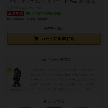
マッチオブザセンチュリー 日本語版の通販
戦略的な2人用ゲーム
残り1点
1～2営業日以内に発送
日本語ルール付き/日本語版
4,290
¥
（税込）
カートに追加する
このレビューの投稿者
＼家族時間をボドゲでもっと有意義に／ ▶︎知育も
神
期待できるボードゲームを紹介 ▶︎遊びながら学ぼ
う 📯おもちゃインストラクター 📯ごみゼロゲーム
公認ファシリテーター 📯カンジモンスターズ公式
ファシリテーター 自治体とコラボイベント実施中
Jampopoノブ
出張ボドゲ会の依頼はD...
シェアする