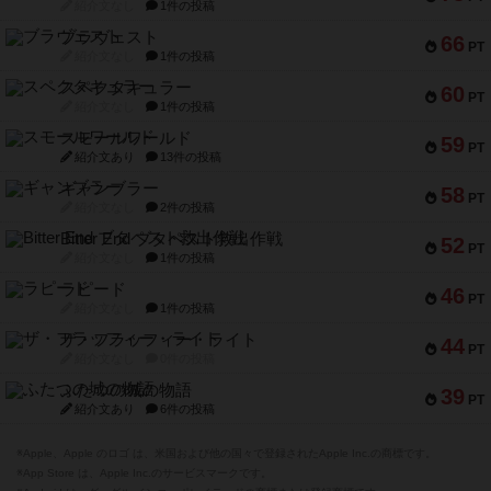
紹介文なし
1件の投稿
ブラヴェスト
66
PT
紹介文なし
1件の投稿
スペクタキュラー
60
PT
紹介文なし
1件の投稿
スモールワールド
59
PT
紹介文あり
13件の投稿
ギャンブラー
58
PT
紹介文なし
2件の投稿
Bitter End ブタペスト救出作戦
52
PT
紹介文なし
1件の投稿
ラピード
46
PT
紹介文なし
1件の投稿
ザ・フラッフィー・ライト
44
PT
紹介文なし
0件の投稿
ふたつの城の物語
39
PT
紹介文あり
6件の投稿
※Apple、Apple のロゴ は、米国および他の国々で登録されたApple Inc.の商標です。
※App Store は、Apple Inc.のサービスマークです。