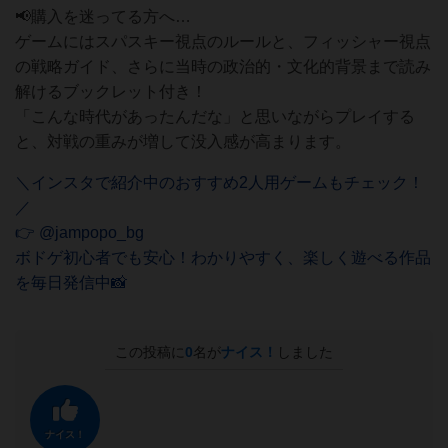
📢購入を迷ってる方へ…
ゲームにはスパスキー視点のルールと、フィッシャー視点
の戦略ガイド、さらに当時の政治的・文化的背景まで読み
解けるブックレット付き！
「こんな時代があったんだな」と思いながらプレイする
と、対戦の重みが増して没入感が高まります。
＼インスタで紹介中のおすすめ2人用ゲームもチェック！
／
👉 @jampopo_bg
ボドゲ初心者でも安心！わかりやすく、楽しく遊べる作品
を毎日発信中📸
この投稿に
0
名が
ナイス！
しました
ナイス！