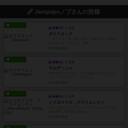
Jampopoノブさんの投稿
レビュー
画像付き
充実
ダイスタック
『ダイスタック』崩れる前に、積めるだけ積め！
きっかけは「なにこれ、積む...
約1年前
の投稿
レビュー
画像付き
充実
サルデーニャ
地中海の小さな島に、大きな駆け引きがあった
——『サルデーニャ』をプレイ...
約1年前
の投稿
レビュー
画像付き
充実
ミクロマクロ：クライムシティ
まるで“動く”ミステリーマップゲームボードを広
げた瞬間、目の前に現れる...
約1年前
の投稿