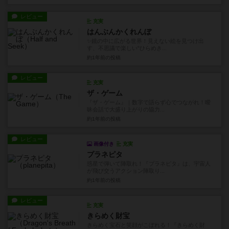
レビュー
充実
はんぶんかくれんぼ
✨鏡の中に広がる世界！見えない絵を見つけ出
す、不思議で楽しい“ひらめき...
約1年前
の投稿
レビュー
充実
ザ・ゲーム
『ザ・ゲーム』｜数字で語らず心でつながれ！曖
昧会話で大盛り上がりの協力...
約1年前
の投稿
レビュー
画像付き
充実
プラネピタ
惑星で弾いて陣取れ！『プラネピタ』は、宇宙人
が飛び交うアクション陣取り...
約1年前
の投稿
レビュー
充実
きらめく財宝
きらめく宝石と笑顔がこぼれる！『きらめく財