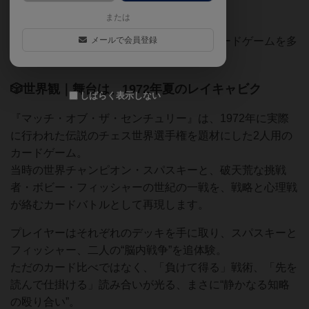
または
＼あなたの“駆け引き力”はどれくらい？／
インスタで、親子・初心者にも楽しめるボードゲームを多
メールで会員登録
数紹介中🎲▶@jampopo_bg
🎲世界観｜舞台は、1972年夏のレイキャビク
しばらく表示しない
『マッチ・オブ・ザ・センチュリー』は、1972年に実際
に行われた伝説のチェス世界選手権を題材にした2人用の
カードゲーム。
当時の世界チャンピオン・スパスキーと、破天荒な挑戦
者・ボビー・フィッシャーの世紀の一戦を、戦略と心理戦
が絡むカードバトルとして再現します。
プレイヤーはそれぞれのデッキを手に取り、スパスキーと
フィッシャー、二人の“脳内戦争”を追体験。
ただのカード比べではなく、「負けて得る」戦術、「先を
読んで仕掛ける」読み合いが光る、まさに“静かなる知略
の殴り合い”。