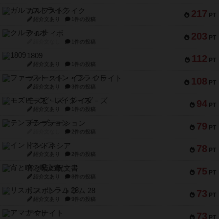
ガルフストライク
217
PT
紹介文あり
1件の投稿
クルティボ
203
PT
紹介文なし
1件の投稿
1809
112
PT
紹介文あり
1件の投稿
ファースト・イン・フライト
108
PT
紹介文あり
3件の投稿
モズビ－ズ・レイダ－ズ
94
PT
紹介文あり
1件の投稿
テンプテーション
79
PT
紹介文なし
2件の投稿
インドネシア
78
PT
紹介文あり
2件の投稿
宵と暁の呪文書
75
PT
紹介文あり
8件の投稿
リスボン・トラム 28
73
PT
紹介文あり
9件の投稿
アマナイト
73
PT