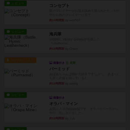
レビュー
コンセプト
親のプレイヤーがお題を決めて限られたヒントの
中から他のプレイヤーに当て...
約10時間前
by mob567
レビュー
海兵隊
1988年にVictory Gamesが出版した
『Leathernec...
約10時間前
by Chaco
ルール/インスト
画像付き
充実
パーミッド
おばあちゃんは猫が大好きです!しかし、あまりに
も多くの猫を飼っているた...
約10時間前
by jurong
レビュー
画像付き
オラパ・マイン
お気に入りのplayte製です。オラパスペースから
やり、気に入りました...
約10時間前
by くみ
レビュー