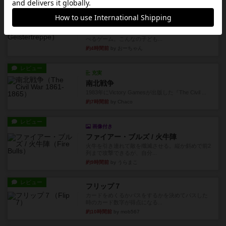
レビュー
充実
オバケだぞ～
対人アナログプレイ。簡単なルールで誰とでも遊
べるゲーム。こんなの子ども...
約4時間前
by おーちゃん
レビュー
充実
南北戦争
1983年にVictory Gamesが出版した『The Civil ...
約7時間前
by Chaco
レビュー
画像付き
ファイアー・ブルズ / 火牛陣
火牛を引き連れて敵を殲滅させる。縦か斜めで前2
列まで攻撃できるが、自分...
約9時間前
by うらまこ
レビュー
フリップ７
カードをめくるかパスをするかを決めてパスした
時のカード数字が得点になる...
約10時間前
by mob567