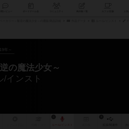
索
新着レビュー
ボードゲーム会
コミュニティ
掲示板一覧
ベーカリー～叛逆の魔法少女～の通販/商品詳細
作品データ
ルール/インスト
F
019年～
逆の魔法少女～
ール/インスト
1
8
リプレイ
日記
戦略
・コツ
ルール
/インスト
掲示板
拡張/関連
作
次