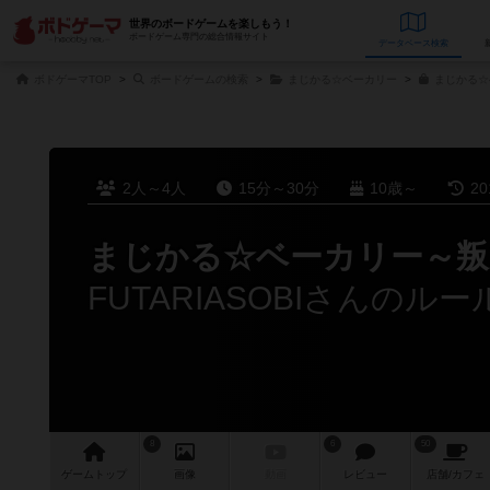
世界のボードゲームを楽しもう！
ボードゲーム専門の総合情報サイト
データベース
検
ボドゲーマTOP
ボードゲームの検索
まじかる☆ベーカリー
まじかる☆
2人～4人
15分～30分
10歳～
2
まじかる☆ベーカリー～叛
FUTARIASOBIさんのル
8
6
50
ゲーム
トップ
画像
動画
レビュー
店舗/
カフェ