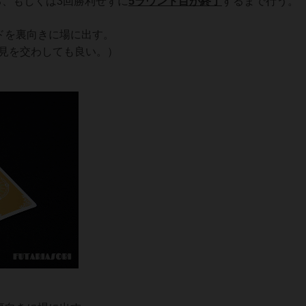
る、もしくは3回勝利せずに
5ラウンド目が終了
するまで行う。
ドを裏向きに場に出す。
見を交わしても良い。）