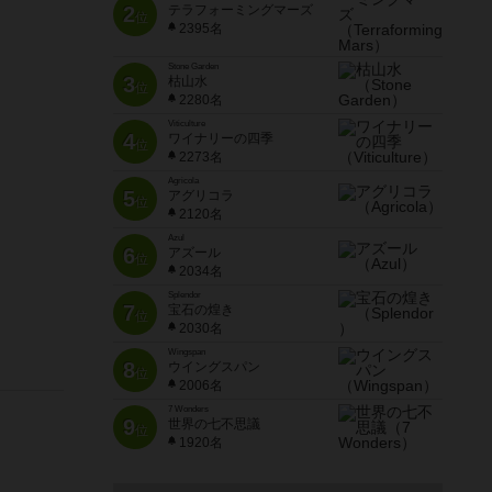
2
テラフォーミングマーズ
位
2395名
Stone Garden
3
枯山水
位
2280名
Viticulture
4
ワイナリーの四季
位
2273名
Agricola
5
アグリコラ
位
2120名
Azul
6
アズール
位
2034名
Splendor
7
宝石の煌き
位
2030名
Wingspan
8
ウイングスパン
位
2006名
7 Wonders
9
世界の七不思議
位
1920名