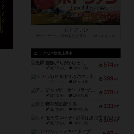
ボドファン
ボードゲームに特化したクラウドファンディング
アクセス数 急上昇中
無限まちがいさがし
574
PT
紹介文あり
2件の投稿
リワイルド：サウスアメリカ
389
PT
紹介文なし
2件の投稿
アンダー・ザ・テーブラー
378
PT
紹介文あり
1件の投稿
宵と暁の呪文書
133
PT
紹介文あり
8件の投稿
セミファイナル ～お前はまだ生きている～
103
PT
紹介文あり
1件の投稿
ワン・トゥ・ファイブ
97