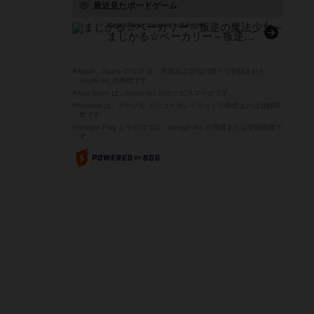
最近見たボードゲーム
Magical Bakery: Hangyaku no Mahoshojo
まじかる☆ベーカリー～叛逆の魔法少女～
※Apple、Apple のロゴ は、米国および他の国々で登録された
Apple Inc.の商標です。
※App Store は、Apple Inc.のサービスマークです。
※Android は、グーグル インコーポレイテッドの商標または登録商
標です。
※Google Play とそのロゴは、Google Inc.の商標または登録商標で
す。