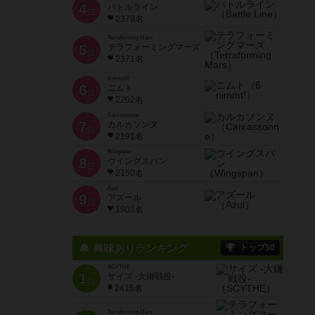
4
バトルライン
位
2379名
Terraforming Mars
5
テラフォーミングマーズ
位
2371名
6 nimmt!
6
ニムト
位
2202名
Carcassonne
7
カルカソンヌ
位
2191名
Wingspan
8
ウイングスパン
位
2150名
Azul
9
アズール
位
1903名
興味ありランキング
トップ50
SCYTHE
1
サイズ -大鎌戦役-
位
2415名
Terraforming Mars