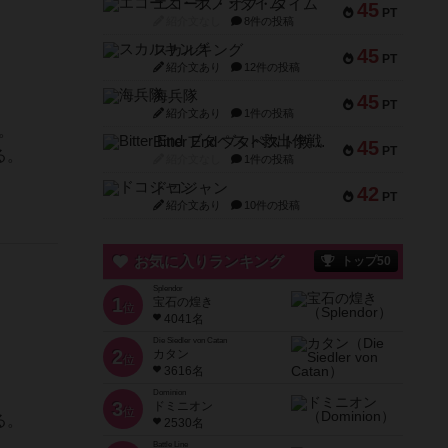
エコーズ・オブ・タイム
45
PT
紹介文なし
8件の投稿
スカルキング
45
PT
紹介文あり
12件の投稿
海兵隊
45
PT
紹介文あり
1件の投稿
。
Bitter End ブタペスト救出作戦
45
PT
る。
紹介文なし
1件の投稿
ドコジャン
42
PT
紹介文あり
10件の投稿
お気に入りランキング
トップ50
Splendor
1
宝石の煌き
位
4041名
Die Siedler von Catan
2
カタン
位
3616名
Dominion
3
ドミニオン
位
る。
2530名
Battle Line