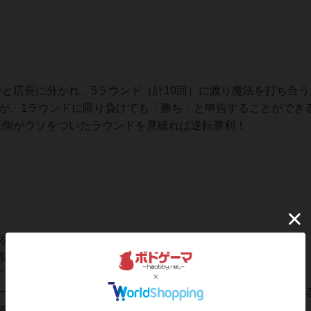
と店長に分かれ、5ラウンド（計10回）に渡り魔法を打ち合う
だが、1ラウンドに限り負けても「勝ち」と申告することができ
長側がウソをついたラウンドを見破れば逆転勝利！
を1人決める。残りは全員バイト側となる。
覧カードを受け取る。
イトカードをよく混ぜ、なるべく均等に配る。）
ークのついている
上級魔法カード
を3枚裏向きにし、よく混ぜ
を1枚抜き取り、そのまま箱へしまう。