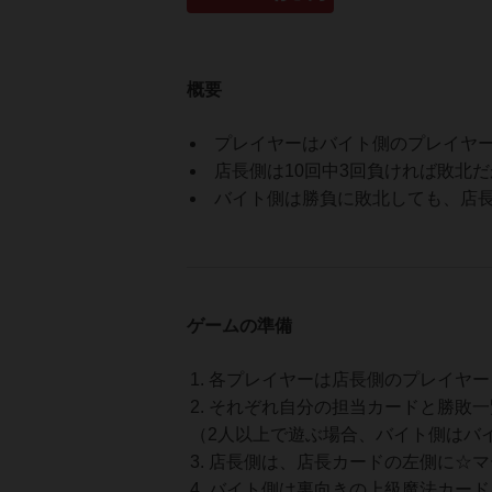
概要
プレイヤーはバイト側のプレイヤー
店長側は10回中3回負ければ敗北
バイト側は勝負に敗北しても、店
ゲームの準備
各プレイヤーは店長側のプレイヤー
それぞれ自分の担当カードと勝敗一
（2人以上で遊ぶ場合、バイト側はバ
店長側は、店長カードの左側に☆マ
バイト側は裏向きの上級魔法カード