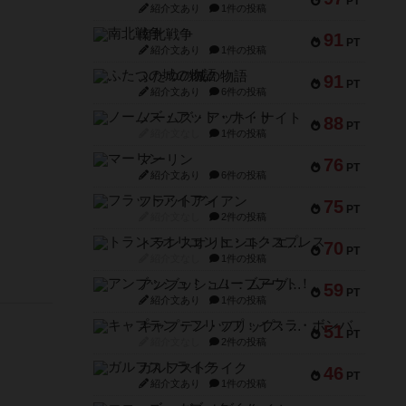
PT
紹介文あり
1件の投稿
南北戦争
91
PT
紹介文あり
1件の投稿
ふたつの城の物語
91
PT
紹介文あり
6件の投稿
ノームズ・アット・ナイト
88
PT
紹介文なし
1件の投稿
マーリン
76
PT
紹介文あり
6件の投稿
フラットアイアン
75
PT
紹介文なし
2件の投稿
トランスオリエント・エクスプレス
70
PT
紹介文なし
1件の投稿
アンブッシュ！：ムーブアウト！
59
PT
紹介文あり
1件の投稿
キャプテン・フリップ：イスラ・ボンバ
51
PT
紹介文なし
2件の投稿
ガルフストライク
46
PT
紹介文あり
1件の投稿