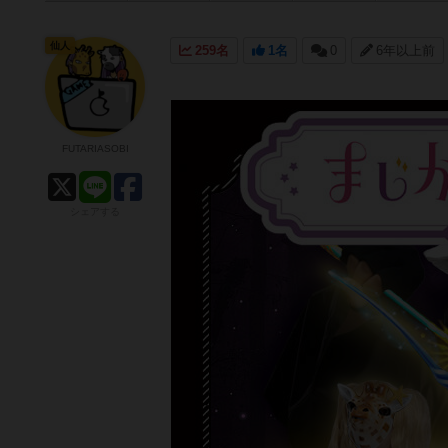
仙人
259名
1名
0
6年以上前
FUTARIASOBI
シェアする