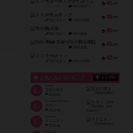
エコーズ・オブ・タイム
45
PT
紹介文なし
8件の投稿
スカルキング
45
PT
紹介文あり
12件の投稿
海兵隊
45
PT
紹介文あり
1件の投稿
Bitter End ブタペスト救出作戦
45
PT
紹介文なし
1件の投稿
ドコジャン
42
PT
紹介文あり
10件の投稿
お気に入りランキング
トップ50
Splendor
1
宝石の煌き
位
4041名
Die Siedler von Catan
2
カタン
位
3616名
Dominion
3
ドミニオン
位
2530名
Battle Line