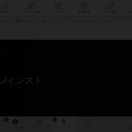
索
新着レビュー
ボードゲーム会
コミュニティ
掲示板一覧
商品詳細
作品データ
ルール/インスト
FUTARIASOBIさんの投稿
～
ール/インスト
2
1
リプレイ
日記
戦略
・コツ
ルール
/インスト
掲示板
拡張/関連
作
次