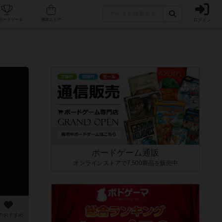
ログイン
カフェ/店舗
人気ボードゲーム
通販ストア
ボードゲーム通販
オンラインストアで7,500商品を販売中
のおすすめ