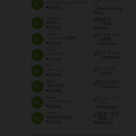
2
テラフォーミングマーズ
位
2395名
Stone Garden
3
枯山水
位
2280名
Viticulture
4
ワイナリーの四季
位
2272名
Agricola
5
アグリコラ
位
2120名
Azul
6
アズール
位
2034名
Splendor
7
宝石の煌き
位
2029名
Wingspan
8
ウイングスパン
位
2006名
7 Wonders
9
世界の七不思議
位
1920名