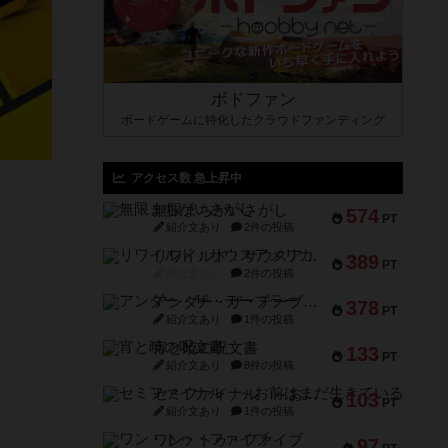
ボドファン
ボードゲームに特化したクラウドファンディング
アクセス数 急上昇中
無限まちがいさがし
574
PT
紹介文あり
2件の投稿
リワイルド：サウスアメリカ
389
PT
紹介文なし
2件の投稿
アンダー・ザ・テーブラー
378
PT
紹介文あり
1件の投稿
宵と暁の呪文書
133
PT
紹介文あり
8件の投稿
セミファイナル ～お前はまだ生きている～
103
PT
紹介文あり
1件の投稿
ワン・トゥ・ファイブ
97