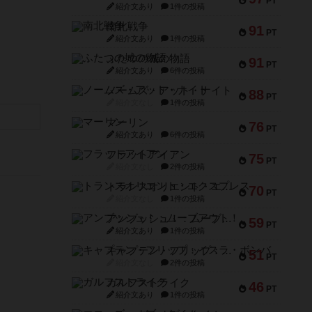
PT
紹介文あり
1件の投稿
南北戦争
91
PT
紹介文あり
1件の投稿
ふたつの城の物語
91
PT
紹介文あり
6件の投稿
ノームズ・アット・ナイト
88
PT
紹介文なし
1件の投稿
マーリン
76
PT
紹介文あり
6件の投稿
フラットアイアン
75
PT
紹介文なし
2件の投稿
トランスオリエント・エクスプレス
70
PT
紹介文なし
1件の投稿
アンブッシュ！：ムーブアウト！
59
PT
紹介文あり
1件の投稿
キャプテン・フリップ：イスラ・ボンバ
51
PT
紹介文なし
2件の投稿
ガルフストライク
46
PT
紹介文あり
1件の投稿