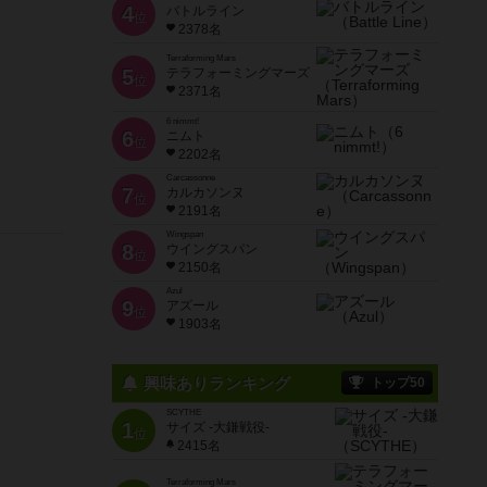
4
バトルライン
位
2378名
Terraforming Mars
5
テラフォーミングマーズ
位
2371名
6 nimmt!
6
ニムト
位
2202名
Carcassonne
7
カルカソンヌ
位
2191名
Wingspan
8
ウイングスパン
位
2150名
Azul
9
アズール
位
1903名
興味ありランキング
トップ50
SCYTHE
1
サイズ -大鎌戦役-
位
2415名
Terraforming Mars