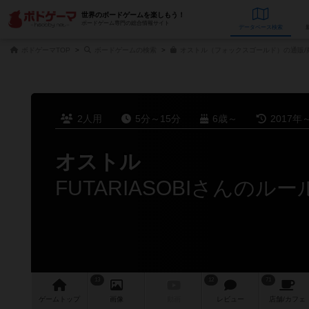
世界のボードゲームを楽しもう！
ボードゲーム専門の総合情報サイト
データベース
検
ボドゲーマTOP
ボードゲームの検索
オストル（フォックスゴールド）の通販/
2人用
5分～15分
6歳～
2017年
オストル
FUTARIASOBIさんのル
13
12
71
ゲーム
トップ
画像
動画
レビュー
店舗/
カフェ