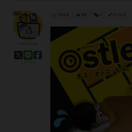
仙人
3142名
0名
0
約7年前
FUTARIASOBI
シェアする