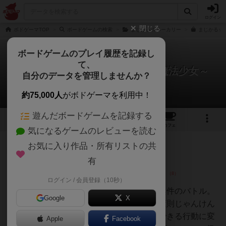
ログイン
閉じる
ボドゲーマTOP
ボードゲームの検索
まじかる☆ベーカリー
まじかる☆
ボードゲームのプレイ履歴を記録し
て、
まじかる☆ベーカリー～叛逆の魔法少女～
自分のデータを管理しませんか？
6件のレビュー
約75,000人
がボドゲーマを利用中！
遊んだボードゲームを記録する
8
6
50
トップ
画像
動画
レビュー
カフェ
気になるゲームのレビューを読む
お気に入り作品・所有リストの共
国王
103名
1名
0
充実
有
ログイン / 会員登録（10秒）
深水あどら
店長とバイトによる給料未払い案件のバトル。
Google
X
やっていることは店長に有利な変則じゃんけん
的なもの。バイトが何人いてもできる行動に変
Apple
Facebook