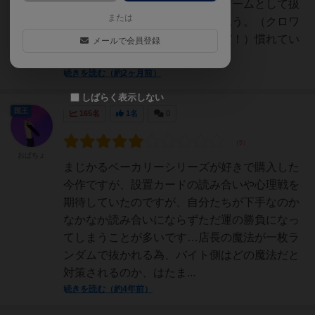
わりはないため、実質一対一のゲームとして扱
または
って問題ないんじゃないかなと思う。（クロワ
ちゃんを量産する前作とは真逆だ！）慣れてい
メールで会員登録
ないと「このカードはど...
続きを読む（約2ヶ月前）
しばらく表示しない
国王
165名
1名
0
おぱちょ
まじかるベーカリーシリーズが好きで購入した
今作ですが、設置カードの読み合いや心理戦を
期待していたのですが、自分たちが下手なのか
なかなか読み合いにならずただ運の勝負になっ
てしまうことが多いです…店長の魔法が一枚ラ
ンダムで抜かれる為、バイト側はどの魔法だと
対策されるのか、はたま...
続きを読む（約4年前）