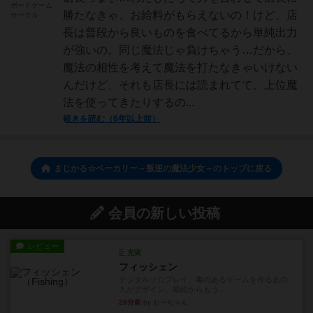
ボードゲーム
勝たなきゃ、お給料がもらえないの！けど、店
サークル
長は普段から良いものを食べてるから単純出力
が強いの。同じ魔法じゃ負けちゃう…だから、
魔法の相性を考えて魔法を打たなきゃいけない
んだけど、それも店長には読まれてて、上位魔
法を使ってきたりするの...
続きを読む（6年以上前）
まじかる☆ベーカリー～叛逆の魔法少女～のトップに戻る
会員の新しい投稿
レビュー
充実
フィッシェン
デジタルソロプレイ。毒のあるゲームを作るあの
人がデザイン。箱絵からもう...
28分前
by おーちゃん