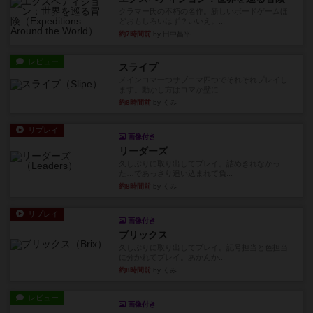
クラマー氏の不朽の名作。新しいボードゲームほ
どおもしろいはず？いいえ。...
約7時間前
by 田中昌平
レビュー
スライプ
メインコマ一つサブコマ四つでそれぞれプレイし
ます。動かし方はコマか壁に...
約8時間前
by くみ
リプレイ
画像付き
リーダーズ
久しぶりに取り出してプレイ。詰めきれなかっ
た…であっさり追い込まれて負...
約8時間前
by くみ
リプレイ
画像付き
ブリックス
久しぶりに取り出してプレイ。記号担当と色担当
に分かれてプレイ。あかんか...
約8時間前
by くみ
レビュー
画像付き