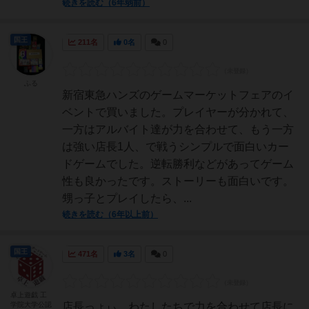
続きを読む（6年弱前）
国王
211名
0名
0
ふる
新宿東急ハンズのゲームマーケットフェアのイ
ベントで買いました。プレイヤーが分かれて、
一方はアルバイト達が力を合わせて、もう一方
は強い店長1人、で戦うシンプルで面白いカー
ドゲームでした。逆転勝利などがあってゲーム
性も良かったです。ストーリーも面白いです。
甥っ子とプレイしたら、...
続きを読む（6年以上前）
国王
471名
3名
0
卓上遊戯 工
学院大学公認
店長っょぃ…わたしたちで力を合わせて店長に