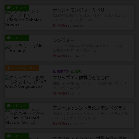
レビュー
ナンジャモンジャ・ミドリ
私は吃音を持っているのですが、友達と集まって
このゲームをした際、3ゲー...
約4時間前
by 155973
レビュー
ジンラミー
トランプで遊べる2人対戦の麻雀風ゲームです。
10枚の手札で、同じスーツ...
約6時間前
by OSAっち
ルール/インスト
画像付き
充実
フリップ７：復讐心とともに
概要Flip 7が復活しました――復讐を伴って!オリ
ジナルゲームの楽し...
約6時間前
by jurong
レビュー
アズール：シントラのステンドグラス
大好きなアズールシリーズ。ステンドグラスを作
っていきます✨1部より自由...
約7時間前
by しんたろ
レビュー
エクスペディション：世界を巡る冒険