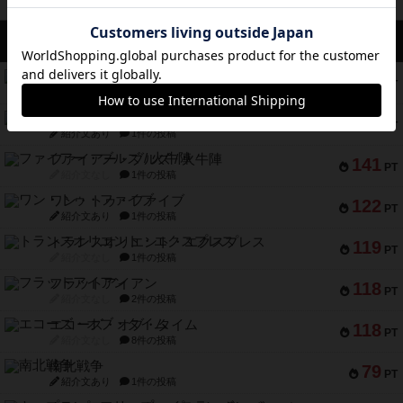
アクセス数 急上昇中
リワイルド：サウスアメリカ
552
PT
紹介文なし
2件の投稿
マーケットフレッシュ
170
PT
紹介文あり
1件の投稿
ファイアー・ブルズ / 火牛陣
141
PT
紹介文なし
1件の投稿
ワン・トゥ・ファイブ
122
PT
紹介文あり
1件の投稿
トランスオリエント・エクスプレス
119
PT
紹介文なし
1件の投稿
フラットアイアン
118
PT
紹介文なし
2件の投稿
エコーズ・オブ・タイム
118
PT
紹介文なし
8件の投稿
南北戦争
79
PT
紹介文あり
1件の投稿