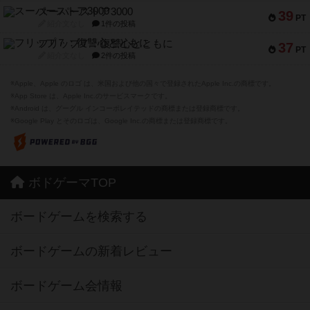
スーパーストア3000
39
PT
紹介文なし
1件の投稿
フリップ７：復讐心とともに
37
PT
紹介文なし
2件の投稿
※Apple、Apple のロゴ は、米国および他の国々で登録されたApple Inc.の商標です。
※App Store は、Apple Inc.のサービスマークです。
※Android は、グーグル インコーポレイテッドの商標または登録商標です。
※Google Play とそのロゴは、Google Inc.の商標または登録商標です。
ボドゲーマTOP
ボードゲームを検索する
ボードゲームの新着レビュー
ボードゲーム会情報