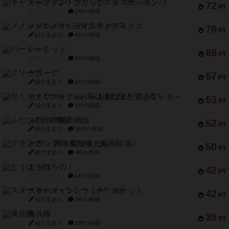
キャプテン・フリップ：イスラ・ボンバ
72
PT
紹介文なし
2件の投稿
メメントオンラインタクティクス
70
PT
紹介文あり
4件の投稿
パーミッド
68
PT
紹介文なし
1件の投稿
クリーグ
57
PT
紹介文あり
1件の投稿
セミファイナル ～お前はまだ生きている～
53
PT
紹介文あり
1件の投稿
ふたつの街の物語
52
PT
紹介文あり
18件の投稿
クランク! ：冒険者たち（拡張）
50
PT
紹介文あり
4件の投稿
とうほうの！
42
PT
紹介文なし
1件の投稿
スターマイン・ラミー ポケット
42
PT
紹介文あり
2件の投稿
海兵隊
39
PT
紹介文あり
1件の投稿