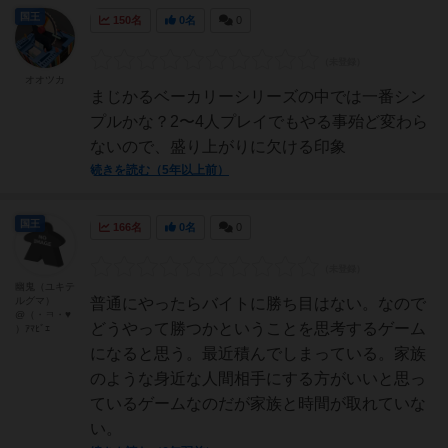
国王
150名
0名
0
オオツカ
まじかるベーカリーシリーズの中では一番シン
プルかな？2〜4人プレイでもやる事殆ど変わら
ないので、盛り上がりに欠ける印象
続きを読む（5年以上前）
国王
166名
0名
0
幽鬼（ユキテ
ルグマ）
普通にやったらバイトに勝ち目はない。なので
@（・ㅋ・♥
どうやって勝つかということを思考するゲーム
）ｱﾏﾋﾞｴ
になると思う。最近積んでしまっている。家族
のような身近な人間相手にする方がいいと思っ
ているゲームなのだが家族と時間が取れていな
い。