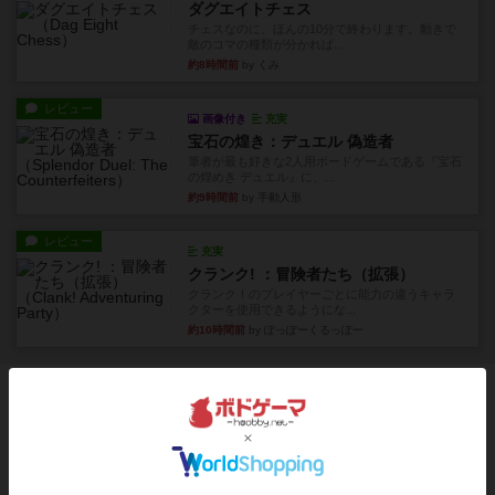
ダグエイトチェス
チェスなのに、ほんの10分で終わります。動きで
敵のコマの種類が分かれば...
約8時間前
by くみ
レビュー
画像付き
充実
宝石の煌き：デュエル 偽造者
筆者が最も好きな2人用ボードゲームである『宝石
の煌めき デュエル』に、...
約9時間前
by 手動人形
レビュー
充実
クランク! ：冒険者たち（拡張）
クランク！のプレイヤーごとに能力の違うキャラ
クターを使用できるようにな...
約10時間前
by ぽっぽーくるっぽー
ボドゲーマのアプリ版はこちら