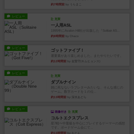
約7時間前
by うらまこ
レビュー
充実
一人用ASL
1995年にAvalon Hill社が出版した『Solitair AS...
約8時間前
by Chaco
レビュー
ゴットファイブ！
運要素があり楽しめました。またやりたいです。
約12時間前
by 金賢守(キムヒョンス)
レビュー
充実
ダブルナイン
雑に死なないラブレターみたいな、そんな感じの
ゲーム。数字カードを１の位...
約13時間前
by 深水あどら
レビュー
画像付き
充実
コルトエクスプレス
星7軽〜中量級を中心にプレイするゲーマーの感想
です。ボードゲーム会にて...
約13時間前
by おとん