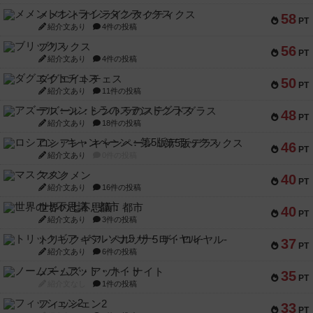
メメントオンラインタクティクス
58
PT
紹介文あり
4件の投稿
ブリックス
56
PT
紹介文あり
4件の投稿
ダグエイトチェス
50
PT
紹介文あり
11件の投稿
アズール：シントラのステンドグラス
48
PT
紹介文あり
18件の投稿
ロシアン・キャンペーン：第5版デラックス
46
PT
紹介文あり
0件の投稿
マスクメン
40
PT
紹介文あり
16件の投稿
世界の七不思議：都市
40
PT
紹介文あり
3件の投稿
トリックギア - ペルソナ5 ザ・ロイヤル-
37
PT
紹介文あり
6件の投稿
ノームズ・アット・ナイト
35
PT
紹介文なし
1件の投稿
フィッシェン2
33
PT