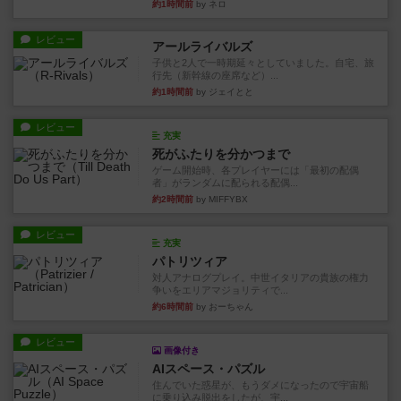
約1時間前
by ネロ
レビュー
アールライバルズ
子供と2人で一時期延々としていました。自宅、旅
行先（新幹線の座席など）...
約1時間前
by ジェイとと
レビュー
充実
死がふたりを分かつまで
ゲーム開始時、各プレイヤーには「最初の配偶
者」がランダムに配られる配偶...
約2時間前
by MIFFYBX
レビュー
充実
パトリツィア
対人アナログプレイ。中世イタリアの貴族の権力
争いをエリアマジョリティで...
約6時間前
by おーちゃん
レビュー
画像付き
AIスペース・パズル
住んでいた惑星が、もうダメになったので宇宙船
に乗り込み脱出をしたが、宇...