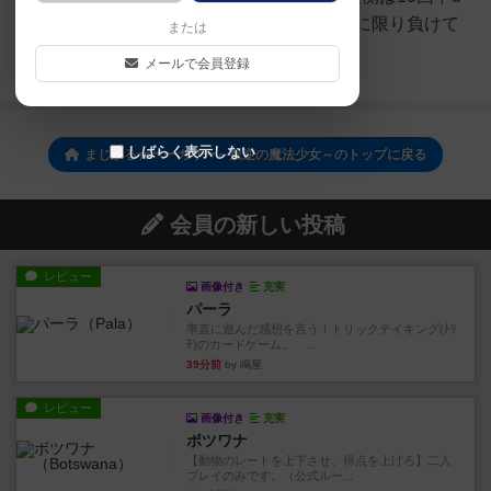
回負ければ敗北だが、1ラウンドに限り負けて
または
も...
メールで会員登録
続きを読む（6年以上前）
しばらく表示しない
まじかる☆ベーカリー～叛逆の魔法少女～のトップに戻る
会員の新しい投稿
レビュー
画像付き
充実
パーラ
率直に遊んだ感想を言う！トリックテイキング(ﾄﾘ
ﾃ)のカードゲーム。 ...
39分前
by 鳴屋
レビュー
画像付き
充実
ボツワナ
【動物のレートを上下させ、得点を上げろ】二人
プレイのみです。（公式ルー...