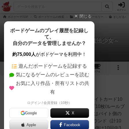
ログイン
閉じる
ボドゲーマTOP
ボードゲームの検索
まじかる☆ベーカリー
まじかる☆
ボードゲームのプレイ履歴を記録し
て、
まじかる☆ベーカリー～叛逆の魔法少女～
自分のデータを管理しませんか？
1件のルール/インスト
約75,000人
がボドゲーマを利用中！
遊んだボードゲームを記録する
8
6
50
トップ
画像
動画
レビュー
カフェ
気になるゲームのレビューを読む
お気に入り作品・所有リストの共
仙人
259名
1名
0
充実
有
コンポ―ネント店長カード6枚/バイトカード10
ログイン / 会員登録（10秒）
FUTARIASOBI
枚/勝敗一覧カード4枚/勝敗チップ10枚/ルールブ
Google
X
ックルール説明 概要プレイヤーはバイト側の
プレイヤーと店長に分かれ、5ラウンド（計10
Apple
Facebook
回）に渡り魔法を打ち合う。店長側は10回中3