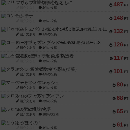
フリップ７：復讐心とともに
487
PT
紹介文なし
2件の投稿
コンテナ
148
PT
紹介文なし
1件の投稿
ドゥームド・バタリオンズ：ASLモジュール11
132
PT
紹介文あり
1件の投稿
コード・オブ・ブシドー：ASLモジュール8
126
PT
紹介文あり
1件の投稿
宝石の煌き：デュエル 偽造者
117
PT
紹介文なし
1件の投稿
クランク! ：冒険者たち（拡張）
101
PT
紹介文あり
4件の投稿
マーケットフレッシュ
80
PT
紹介文あり
1件の投稿
クロス・オブ・アイアン
68
PT
紹介文あり
3件の投稿
ふたつの街の物語
65
PT
紹介文あり
18件の投稿
とうほうの！
61
PT
紹介文なし
1件の投稿