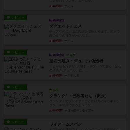
に分かれてプレイ。あかんか...
約4時間前
by くみ
レビュー
画像付き
ダグエイトチェス
チェスなのに、ほんの10分で終わります。動きで
敵のコマの種類が分かれば...
約4時間前
by くみ
レビュー
画像付き
充実
宝石の煌き：デュエル 偽造者
筆者が最も好きな2人用ボードゲームである『宝石
の煌めき デュエル』に、...
約5時間前
by 手動人形
レビュー
充実
クランク! ：冒険者たち（拡張）
クランク！のプレイヤーごとに能力の違うキャラ
クターを使用できるようにな...
約6時間前
by ぽっぽーくるっぽー
レビュー
ワイアームスパン
初プレイの感想です。ウイングスパン履修済のコ