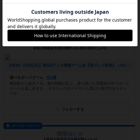
ル ...
フォローする
バー
BoardGameCafe&Bar 227
神奈川県横浜市西区岡野1-9-6 第8Z西村ビル701
[NEW] 【9/26(月)】第3回デッキ構築ゲーム会【初プレイ歓迎】（2022年09月11日 20時39分）
遊べるボードゲーム
753個
横浜駅から徒歩７分。席の間隔が広く、落ち着いた雰囲気の中でボード
ゲームを楽しめます。 オススメのボードゲーム選びや遊び方をスタッ
フが...
フォローする
ボードゲームカフェ
喫茶ゆたか
大阪府大阪市淀川区新北野3−12−10