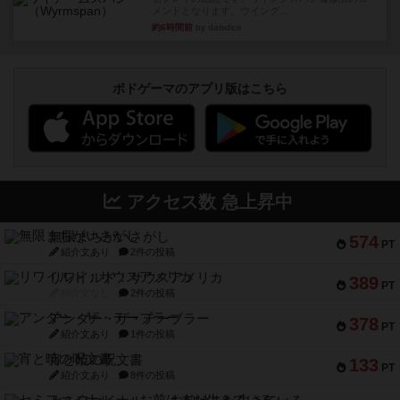
メントとなります。ウイング...
約6時間前
by daisdice
ボドゲーマのアプリ版はこちら
アクセス数 急上昇中
無限まちがいさがし
574
PT
紹介文あり
2件の投稿
リワイルド：サウスアメリカ
389
PT
紹介文なし
2件の投稿
アンダー・ザ・テーブラー
378
PT
紹介文あり
1件の投稿
宵と暁の呪文書
133
PT
紹介文あり
8件の投稿