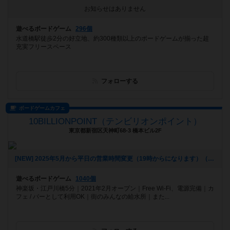
お知らせはありません
遊べるボードゲーム
296個
水道橋駅徒歩2分の好立地、約300種類以上のボードゲームが揃った超
充実フリースペース
フォローする
ボードゲームカフェ
10BILLIONPOINT（テンビリオンポイント）
東京都新宿区天神町68-3 橋本ビル2F
[NEW] 2025年5月から平日の営業時間変更（19時からになります）（2025年06月20日 16時25分）
遊べるボードゲーム
1040個
神楽坂・江戸川橋5分｜2021年2月オープン｜Free Wi-Fi、電源完備｜カ
フェ / バーとして利用OK｜街のみんなの給水所｜また...