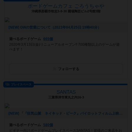
ボードゲームカフェ ごろうちゃや
沖縄県那覇市牧志3-8-30 國場陶芸ビル2号館3階
[NEW] GWの営業について（2023年04月25日 19時40分）
遊べるボードゲーム
665個
2020年3月13日(金)リニューアルオープン!! 700種類以上のゲームが遊
べます！
フォローする
プレイスペース
SANTAS
三重県津市東丸之内16-3
[NEW] 「『狂気山脈 ネイキッド・ピーク』パイロットフィルム上映会 ＆ トークイベント in 津市久居アルスプラザ」関連企画 マーダーミステリー「狂気山脈」会（2023年03月15日 18時43分）
遊べるボードゲーム
580個
ビギナー向けボードゲームプレイスペースSANTAS！皆様のご来店をお