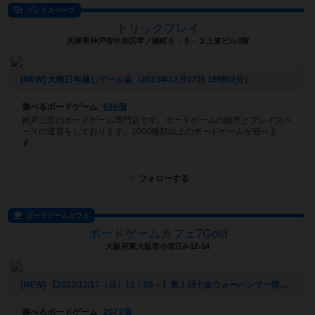
プレイスペース
トリックプレイ
兵庫県神戸市中央区琴ノ緒町５－５－２上東ビル3階
[NEW] 大晦日年越しゲーム会（2023年12月07日 19時02分）
遊べるボードゲーム
688個
神戸三宮のボードゲーム専門店です。ボードゲームの販売とプレイスペ
ースの運営をしております。1000種類以上のボードゲームが遊べま
す。
フォローする
ボードゲームカフェ
ボードゲームカフェ7Gold
大阪府東大阪市小若江4-12-14
[NEW] 【2023/12/17（日）13：00～】第１回七金ウォーハンマー部（2023年12月06日 16時25分）
遊べるボードゲーム
2073個