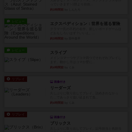
大好きなアズールシリーズ。ステンドグラスを作
っていきます✨1部より自由...
約3時間前
by しんたろ
レビュー
エクスペディション：世界を巡る冒険
クラマー氏の不朽の名作。新しいボードゲームほ
どおもしろいはず？いいえ。...
約3時間前
by 田中昌平
レビュー
スライプ
メインコマ一つサブコマ四つでそれぞれプレイし
ます。動かし方はコマか壁に...
約4時間前
by くみ
リプレイ
画像付き
リーダーズ
久しぶりに取り出してプレイ。詰めきれなかっ
た…であっさり追い込まれて負...
約4時間前
by くみ
リプレイ
画像付き
ブリックス
久しぶりに取り出してプレイ。記号担当と色担当