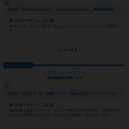
[NEW] 『Merchants Cove』「Drawn to Adventure」概要説明動画アップしました。（2021年06月09日 16時06分）
遊べるボードゲーム
1453個
初めての方、おひとり様でも楽しんでもらえるアットホームな雰囲気で
す
フォローする
プレイスペース
ミリオンパーセント
東京都墨田区京島3-13-6
[NEW] 【2月27日（土）開催】スタッフ誕生日記念！プラネットアポカリプス会！！（2021年02月02日 13時24分）
遊べるボードゲーム
1281個
墨田区押上曳舟のボードゲームカフェMILLION PERCENT。古民家の和
モダンな雰囲気に珍しいボードゲームを多数取り揃えております...