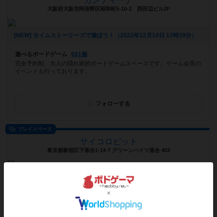
カンティーナ
大阪府大阪市阿倍野区昭和町5-10-2 西田辺ビル2F
[NEW] タイムストーリーズで遊ぼう！（2022年12月14日 17時39分）
遊べるボードゲーム
661個
完全予約制、大人の隠れ家的ボードゲームスペースです。ゲーム会等の
イベントも行っております。
フォローする
プレイスペース
サイコロビット
東京都新宿区下落合1-14-7 グリーンハイツ落合 403
お知らせはありません
遊べるボードゲーム
524個
「いっしょに遊ぶ仲間が見つかるみんなのボドゲルーム」がコンセプト
のお店。完全オンライン予約、ボードゲーム専用テーブル、553タイト