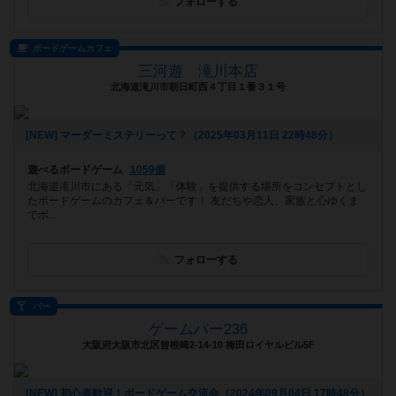
フォローする
ボードゲームカフェ
三河遊 滝川本店
北海道滝川市朝日町西４丁目１番３１号
[NEW] マーダーミステリーって？（2025年03月11日 22時48分）
遊べるボードゲーム
1059個
北海道滝川市にある「元気」「体験」を提供する場所をコンセプトとし
たボードゲームのカフェ＆バーです！ 友だちや恋人、家族と心ゆくま
でボ...
フォローする
バー
ゲームバー236
大阪府大阪市北区曾根崎2-14-10 梅田ロイヤルビル5F
[NEW] 初心者歓迎！ボードゲーム交流会（2024年09月04日 17時48分）