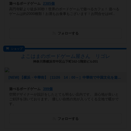
遊べるボードゲーム
2385個
高円寺駅より徒歩30秒！世界のボードゲームで遊べるカフェ！ 遊べる
ゲームは約2000種類！お酒もお食事もございます！お問合せはinf...
フォローする
ショップ
よこはまのボードゲーム屋さん リゴレ
神奈川県横浜市中区山下町162-1飛栄ビル201
[NEW] 【横浜・中華街】［11/26 14：00～］中華街で中国文化を遊ぼう！～第１回 中国伝統ゲーム会～（2017年11月11日 17時41分）
遊べるボードゲーム
399個
空間デザイナーが設計をしたとても明るい店内です。 居心地が良いと
ご好評を頂いております。 優しい自然の光が入ってくる立地で暖かで
す。
フォローする