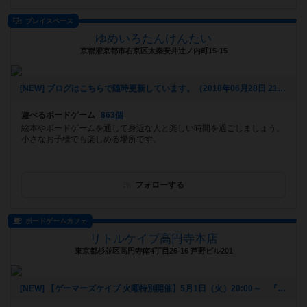
プレイスペース
ゆめいろたんけんたい
京都府京都市右京区太秦安井辻ノ内町15-15
[NEW] ブログはこちらで随時更新しています。（2018年06月28日 21時07分）
遊べるボードゲーム
863個
絵本やボードゲームを通して身近な人と楽しい時間を過ごしましょう。
小さなお子様でも楽しめる場所です。
フォローする
ボードゲームカフェ
リトルケイブ高円寺本店
東京都杉並区高円寺南4丁目26-16 芦野ビル201
[NEW] 【ゲーマーズケイブ 火曜特別開催】5月1日（火）20:00～ 『ロールプレイヤー』（2018年04月22日 18時42分）