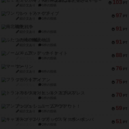
セミファイナル ～お前はまだ生きている～
103
PT
紹介文あり
1件の投稿
ワン・トゥ・ファイブ
97
PT
紹介文あり
1件の投稿
南北戦争
91
PT
紹介文あり
1件の投稿
ふたつの城の物語
91
PT
紹介文あり
6件の投稿
ノームズ・アット・ナイト
88
PT
紹介文なし
1件の投稿
マーリン
76
PT
紹介文あり
6件の投稿
フラットアイアン
75
PT
紹介文なし
2件の投稿
トランスオリエント・エクスプレス
70
PT
紹介文なし
1件の投稿
アンブッシュ！：ムーブアウト！
59
PT
紹介文あり
1件の投稿
キャプテン・フリップ：イスラ・ボンバ
51
PT
紹介文なし
2件の投稿