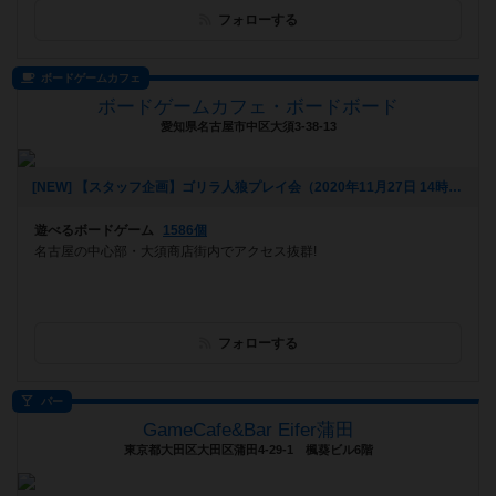
フォローする
ボードゲームカフェ
ボードゲームカフェ・ボードボード
愛知県名古屋市中区大須3-38-13
[NEW] 【スタッフ企画】ゴリラ人狼プレイ会（2020年11月27日 14時27分）
遊べるボードゲーム
1586個
名古屋の中心部・大須商店街内でアクセス抜群!
フォローする
バー
GameCafe&Bar Eifer蒲田
東京都大田区大田区蒲田4-29-1 楓葵ビル6階