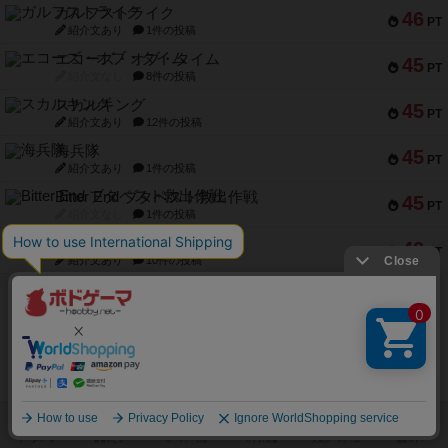
ガルフストライク
46
PT
紹介文あり
1件の投稿
エコーズ・オブ・タイム
45
PT
紹介文なし
8件の投稿
スカルキング
45
PT
紹介文あり
12件の投稿
海兵隊
45
PT
紹介文あり
1件の投稿
Bitter End ブタペスト救出作戦
45
PT
紹介文なし
1件の投稿
ドコジャン
42
PT
紹介文あり
10件の投稿
※Apple、Apple のロゴ は、米国および他の国々で登録されたApple Inc.の商標です。
※App Store は、Apple Inc.のサービスマークです。
※Android は、グーグル インコーポレイテッドの商標または登録商標です。
※Google Play とそのロゴは、Google Inc.の商標または登録商標です。
ボドゲーマTOP