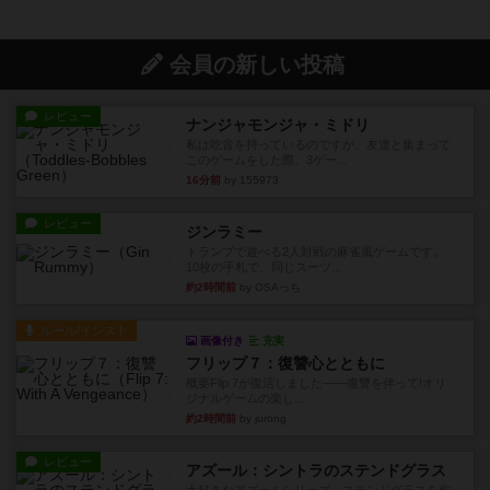
会員の新しい投稿
レビュー
ナンジャモンジャ・ミドリ
私は吃音を持っているのですが、友達と集まって
このゲームをした際、3ゲー...
16分前
by 155973
レビュー
ジンラミー
トランプで遊べる2人対戦の麻雀風ゲームです。
10枚の手札で、同じスーツ...
約2時間前
by OSAっち
ルール/インスト
画像付き
充実
フリップ７：復讐心とともに
概要Flip 7が復活しました――復讐を伴って!オリ
ジナルゲームの楽し...
約2時間前
by jurong
レビュー
アズール：シントラのステンドグラス