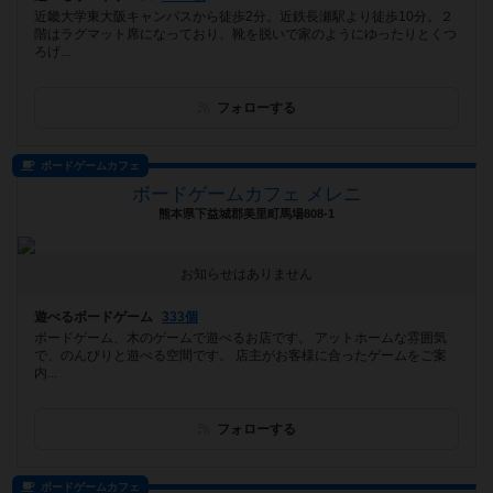
近畿大学東大阪キャンパスから徒歩2分。近鉄長瀬駅より徒歩10分。２
階はラグマット席になっており、靴を脱いで家のようにゆったりとくつ
ろげ...
フォローする
ボードゲームカフェ
ボードゲームカフェ メレニ
熊本県下益城郡美里町馬場808-1
お知らせはありません
遊べるボードゲーム
333個
ボードゲーム、木のゲームで遊べるお店です。 アットホームな雰囲気
で、のんびりと遊べる空間です。 店主がお客様に合ったゲームをご案
内...
フォローする
ボードゲームカフェ