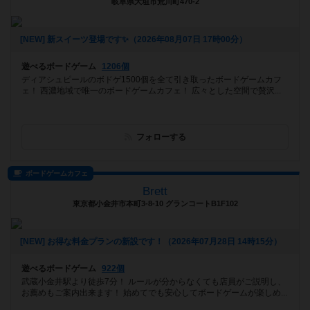
岐阜県大垣市荒川町470-2
[NEW] 新スイーツ登場です✨️（2026年08月07日 17時00分）
遊べるボードゲーム
1206個
ディアシュピールのボドゲ1500個を全て引き取ったボードゲームカフ
ェ！ 西濃地域で唯一のボードゲームカフェ！ 広々とした空間で贅沢...
フォローする
ボードゲームカフェ
Brett
東京都小金井市本町3-8-10 グランコートB1F102
[NEW] お得な料金プランの新設です！（2026年07月28日 14時15分）
遊べるボードゲーム
922個
武蔵小金井駅より徒歩7分！ ルールが分からなくても店員がご説明し、
お薦めもご案内出来ます！ 始めてでも安心してボードゲームが楽しめ...