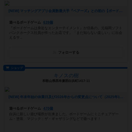
[NEW] マッチングアプリ会員数最大手『ペアーズ』との初の【ボードゲームマッチングイベント】開催決定‼️（2026年01月06日 16時43分）
遊べるボードゲーム
639個
『ボードゲームは身近なエンターテイメント』が信条の、元福岡ソフト
バンクホークス社員が作ったお店です。「まだ知らない楽しい」に出会
えるサ...
フォローする
ショップ
キノスの樹
和歌山県西牟婁郡白浜町1417-11
[NEW] 年末年始の休業日及び2026年からの変更点について（2025年11月19日 15時50分）
遊べるボードゲーム
470個
白浜に新しい遊び場所が出来ました。ボードゲームにミニチュアゲー
ム・塗装、マジック：ザ・ギャザリングなどで遊べます！