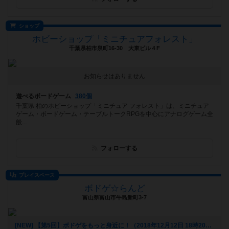
ショップ
ホビーショップ「ミニチュアフォレスト」
千葉県柏市泉町16-30 大東ビル４F
お知らせはありません
遊べるボードゲーム
380個
千葉県 柏のホビーショップ「ミニチュア フォレスト」は、ミニチュア
ゲーム・ボードゲーム・テーブルトークRPGを中心にアナログゲーム全
般...
フォローする
プレイスペース
ボドゲ☆らんど
富山県富山市牛島新町3-7
[NEW] 【第5回】ボドゲをもっと身近に！（2018年12月12日 18時20分）