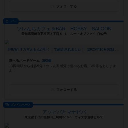
フォローする
バー
ツレんちカフェ＆BAR HOBBY SALOON
愛知県岡崎市羽根西３丁目５−１ ルートオブファイブ102号
[NEW] オカザえもんが行く！で紹介されました！（2025年10月02日 18時35分）
遊べるボードゲーム
393個
JR岡崎駅から徒歩5分！ツレん家感覚で遊べるお店。VR等もあります
よ！
フォローする
プレイスペース
アソビバとマナビバ
東京都千代田区神田三崎町2-16-5 ウィズ水道橋ビル3F