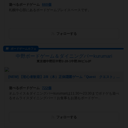
遊べるボードゲーム
660個
札幌中心部にあるボードゲームプレイスペースです。
フォローする
ボードゲームカフェ
中野ボードゲーム＆ダイニングバーkurumari
東京都中野区中野2-28-1中野JMビル2F
[NEW] 【初心者歓迎】2/8（木）正体隠匿ゲーム「Quest クエスト」をやろう！苦手でも一緒に楽しめます！（2024年02月07日 20時06分）
遊べるボードゲーム
722個
オムライス＆ダイニングバーkurumariは11:30〜23:30までボドゲも遊べ
るオムライスダイニングバー！お食事もお酒もボードゲー...
フォローする