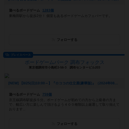
遊べるボードゲーム
1283個
東梅田駅から徒歩2分！ 個室もあるボードゲームカフェバーです。
フォローする
プレイスペース
ボードゲームパーク 調布フォックス
東京都調布市小島町2-56-3 調布センタービル203
[NEW] 【8/25(日)10:00～】『ロココの仕立屋(豪華版)』（2024年08月24日 17時44分）
遊べるボードゲーム
759個
京王線調布駅徒歩５分。ボードゲームが初めての方から上級者の方ま
で、幅広い方に楽しんで頂けるよう４００種類以上厳選して取り揃えて
おります...
フォローする