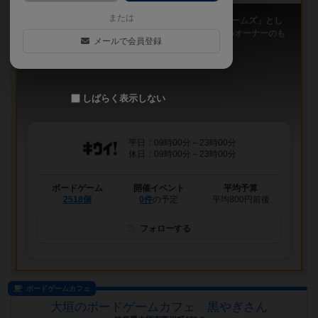
または
「キウイ！」は、2011年9月大阪日本橋で「キウイゲームズ」とし
てスタートしたボードゲームカフェです。 今は新しいオーナーのも
メールで会員登録
と、無...
しばらく表示しない
平日：09時00分～23時00分
休日：09時00分～23時00分
ボードゲーム
開催イベント
平均予算
2518個
0件
の予定
平均800円前後
フォローする
ボードゲームカフェ
大垣のボードゲームカフェ 黒やぎさん