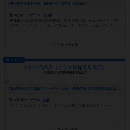
[NEW] 年末ボドゲ会（2019年11月27日 00時43分）
遊べるボードゲーム
983個
JR蒲田または京急蒲田駅徒歩5分。朝まで遊べるゲームバーです！ テキ
サスホールデムポーカー会、TRPG会、オープンゲーム会（ぺたサラ...
フォローする
ショップ
マルオ洋品店（サラダ館稲美母里店）
兵庫県加古郡稲美町野谷192-7
[NEW] みんなで遊ぼうボードゲーム会 午後の部（2019年02月28日 15時43分）
遊べるボードゲーム
99個
どうしてこんなところにボードゲームが置いてあるのだろう・・・
フォローする