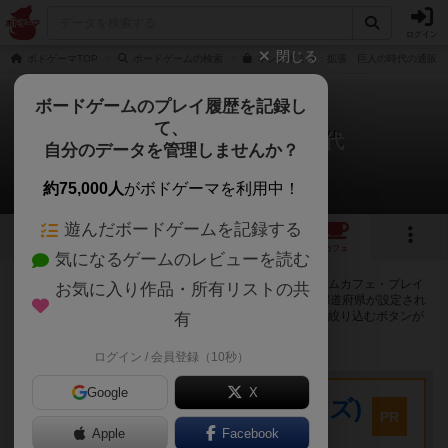
ログイン
閉じる
ボドゲーマTOP
ボードゲームの検索
キングドミノ：拡張 巨人の時代の通販/
ボードゲームのプレイ履歴を記録し
て、
キングドミノ：巨人の時代
自分のデータを管理しませんか？
37店のカフェ/スペースが提供中
約75,000人
がボドゲーマを利用中！
遊んだボードゲームを記録する
4
4
38
トップ
画像
動画
レビュー
カフェ
気になるゲームのレビューを読む
キングドミノ：巨人の時代で遊ぶことができるボードゲームカフェ・プレイ
お気に入り作品・所有リストの共
スペースが37店登録されています。公開プロフィールの都道府県が設定され
たアカウントでログインすると、同じ都道府県内の店舗に絞り込むボタンが
有
表示されます。
ログイン / 会員登録（10秒）
プレイスペース
Google
X
キウイ！(旧:キウイゲームズ)
PR
大阪府大阪市中央区森ノ宮中央2-8-2 永田中央ビル2階
Apple
Facebook