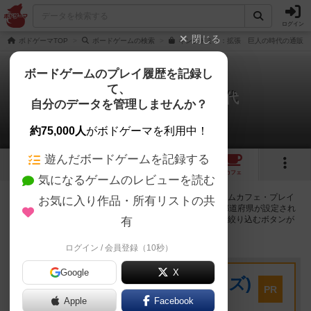
ログイン
閉じる
ボドゲーマTOP
ボードゲームの検索
キングドミノ：拡張 巨人の時代の通販/
ボードゲームのプレイ履歴を記録し
て、
キングドミノ：巨人の時代
自分のデータを管理しませんか？
37店のカフェ/スペースが提供中
約75,000人
がボドゲーマを利用中！
遊んだボードゲームを記録する
4
4
38
トップ
画像
動画
レビュー
カフェ
気になるゲームのレビューを読む
キングドミノ：巨人の時代で遊ぶことができるボードゲームカフェ・プレイ
お気に入り作品・所有リストの共
スペースが37店登録されています。公開プロフィールの都道府県が設定され
たアカウントでログインすると、同じ都道府県内の店舗に絞り込むボタンが
有
表示されます。
ログイン / 会員登録（10秒）
プレイスペース
Google
X
キウイ！(旧:キウイゲームズ)
PR
大阪府大阪市中央区森ノ宮中央2-8-2 永田中央ビル2階
Apple
Facebook