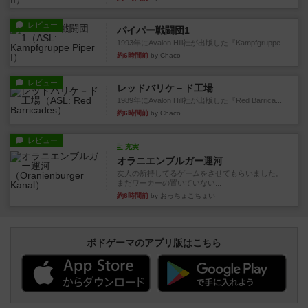
レビュー
パイパー戦闘団1
1993年にAvalon Hill社が出版した『Kampfgruppe...
約6時間前
by Chaco
レビュー
レッドバリケ－ド工場
1989年にAvalon Hill社が出版した『Red Barrica...
約6時間前
by Chaco
レビュー
充実
オラニエンブルガー運河
友人の所持してるゲームをさせてもらいました。
まだワーカーの置いていない...
約6時間前
by おっちょこちょい
ボドゲーマのアプリ版はこちら