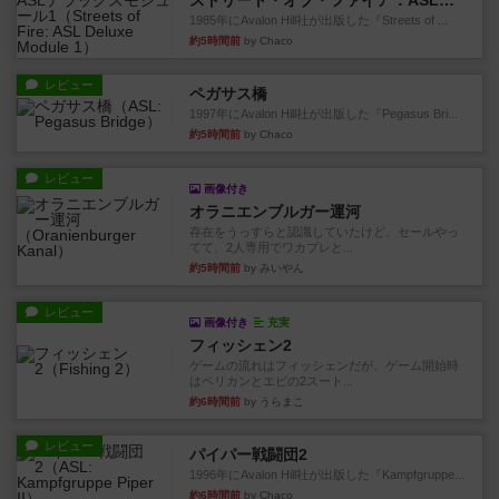
ストリート・オブ・ファイア：ASLデラックスモジュール1
1985年にAvalon Hill社が出版した『Streets of ...
約5時間前
by Chaco
レビュー
ペガサス橋
1997年にAvalon Hill社が出版した『Pegasus Bri...
約5時間前
by Chaco
レビュー
画像付き
オラニエンブルガー運河
存在をうっすらと認識していたけど、セールやっ
てて、2人専用でワカプレと...
約5時間前
by みいやん
レビュー
画像付き
充実
フィッシェン2
ゲームの流れはフィッシェンだが、ゲーム開始時
はペリカンとエビの2スート...
約6時間前
by うらまこ
レビュー
パイパー戦闘団2
1996年にAvalon Hill社が出版した『Kampfgruppe...
約6時間前
by Chaco