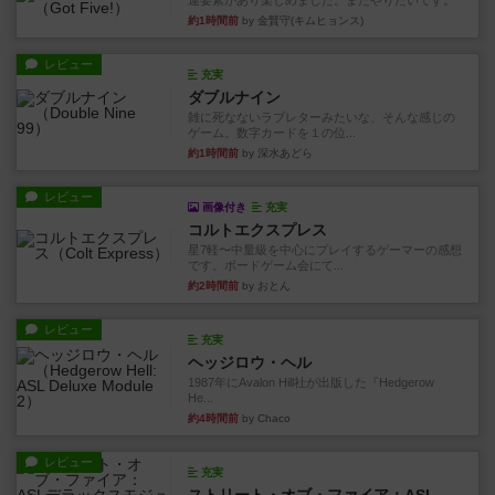
運要素があり楽しめました。またやりたいです。
約1時間前
by 金賢守(キムヒョンス)
レビュー
充実
ダブルナイン
雑に死なないラブレターみたいな、そんな感じの
ゲーム。数字カードを１の位...
約1時間前
by 深水あどら
レビュー
画像付き
充実
コルトエクスプレス
星7軽〜中量級を中心にプレイするゲーマーの感想
です。ボードゲーム会にて...
約2時間前
by おとん
レビュー
充実
ヘッジロウ・ヘル
1987年にAvalon Hill社が出版した『Hedgerow
He...
約4時間前
by Chaco
レビュー
充実