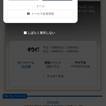
または
「キウイ！」は、2011年9月大阪日本橋で「キウイゲームズ」とし
てスタートしたボードゲームカフェです。 今は新しいオーナーのも
メールで会員登録
と、無...
しばらく表示しない
平日：09時00分～23時00分
休日：09時00分～23時00分
ボードゲーム
開催イベント
平均予算
2518個
0件
の予定
平均800円前後
フォローする
プレイスペース
friends