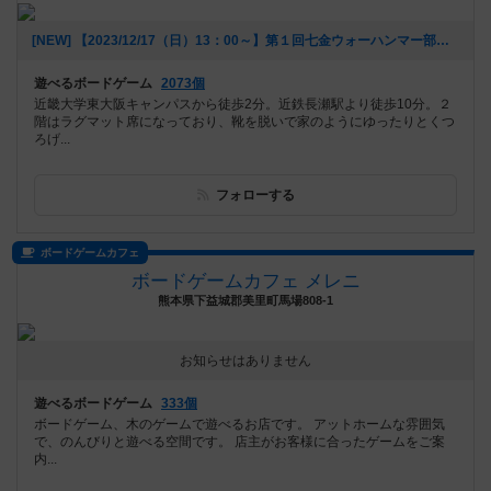
[NEW] 【2023/12/17（日）13：00～】第１回七金ウォーハンマー部（2023年12月06日 16時25分）
遊べるボードゲーム
2073個
近畿大学東大阪キャンパスから徒歩2分。近鉄長瀬駅より徒歩10分。２
階はラグマット席になっており、靴を脱いで家のようにゆったりとくつ
ろげ...
フォローする
ボードゲームカフェ
ボードゲームカフェ メレニ
熊本県下益城郡美里町馬場808-1
お知らせはありません
遊べるボードゲーム
333個
ボードゲーム、木のゲームで遊べるお店です。 アットホームな雰囲気
で、のんびりと遊べる空間です。 店主がお客様に合ったゲームをご案
内...