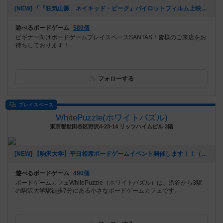
[NEW] 「『狂気山脈 ネイキッド・ピーク』パイロットフィルム上映会 ＆ トークイベント in 津市久居アルスプラザ」関連企画 マーダーミステリー「狂気山脈」会（2023年03月15日 18時43分）
遊べるボードゲーム
580個
ビギナー向けボードゲームプレイスペースSANTAS！皆様のご来店をお
待ちしております！
フォローする
プレイスペース
WhitePuzzle(ホワイトパズル)
東京都世田谷区野沢4-23-14 リッツハイムビル 3階
[NEW] 【駒沢大学】平日相席ボードゲームイベント開催します！！（2023年02月14日 11時49分）
遊べるボードゲーム
490個
ボードゲームカフェWhitePuzzle（ホワイトパズル）は、渋谷から3駅
の駒沢大学駅徒歩7分にある小さなボードゲームカフェです。