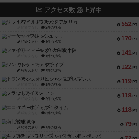
アクセス数 急上昇中
リワイルド：サウスアメリカ
552
PT
紹介文なし
2件の投稿
マーケットフレッシュ
170
PT
紹介文あり
1件の投稿
ファイアー・ブルズ / 火牛陣
141
PT
紹介文なし
1件の投稿
ワン・トゥ・ファイブ
122
PT
紹介文あり
1件の投稿
トランスオリエント・エクスプレス
119
PT
紹介文なし
1件の投稿
フラットアイアン
118
PT
紹介文なし
2件の投稿
エコーズ・オブ・タイム
118
PT
紹介文なし
8件の投稿
南北戦争
79
PT
紹介文あり
1件の投稿
キャプテン・フリップ：イスラ・ボンバ
72