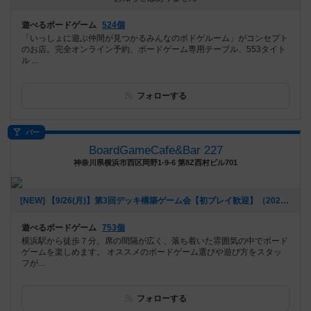
遊べるボードゲーム
524個
「いっしょに遊ぶ仲間が見つかるみんなのボドゲルーム」がコンセプト
のお店。完全オンライン予約、ボードゲーム専用テーブル、553タイト
ル ...
フォローする
バー
BoardGameCafe&Bar 227
神奈川県横浜市西区岡野1-9-6 第8Z西村ビル701
[NEW] 【9/26(月)】第3回デッキ構築ゲーム会【初プレイ歓迎】（2022年09月11日 20時39分）
遊べるボードゲーム
753個
横浜駅から徒歩７分。席の間隔が広く、落ち着いた雰囲気の中でボード
ゲームを楽しめます。 オススメのボードゲーム選びや遊び方をスタッ
フが...
フォローする