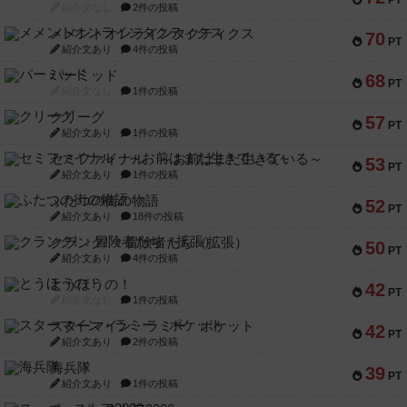
PT
紹介文なし
2件の投稿
メメントオンラインタクティクス
70
PT
紹介文あり
4件の投稿
パーミッド
68
PT
紹介文なし
1件の投稿
クリーグ
57
PT
紹介文あり
1件の投稿
セミファイナル ～お前はまだ生きている～
53
PT
紹介文あり
1件の投稿
ふたつの街の物語
52
PT
紹介文あり
18件の投稿
クランク! ：冒険者たち（拡張）
50
PT
紹介文あり
4件の投稿
とうほうの！
42
PT
紹介文なし
1件の投稿
スターマイン・ラミー ポケット
42
PT
紹介文あり
2件の投稿
海兵隊
39
PT
紹介文あり
1件の投稿