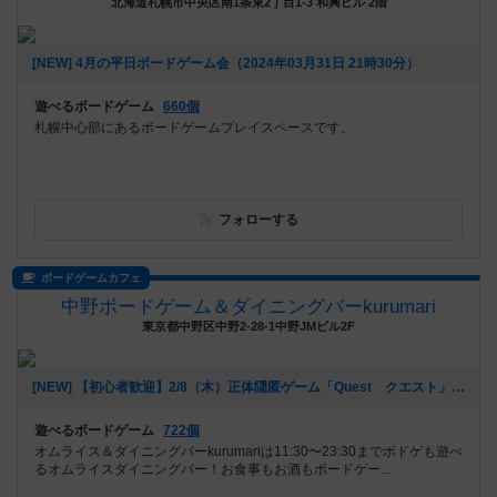
北海道札幌市中央区南1条東2丁目1-3 和興ビル 2階
[NEW] 4月の平日ボードゲーム会（2024年03月31日 21時30分）
遊べるボードゲーム
660個
札幌中心部にあるボードゲームプレイスペースです。
フォローする
ボードゲームカフェ
中野ボードゲーム＆ダイニングバーkurumari
東京都中野区中野2-28-1中野JMビル2F
[NEW] 【初心者歓迎】2/8（木）正体隠匿ゲーム「Quest クエスト」をやろう！苦手でも一緒に楽しめます！（2024年02月07日 20時06分）
遊べるボードゲーム
722個
オムライス＆ダイニングバーkurumariは11:30〜23:30までボドゲも遊べ
るオムライスダイニングバー！お食事もお酒もボードゲー...