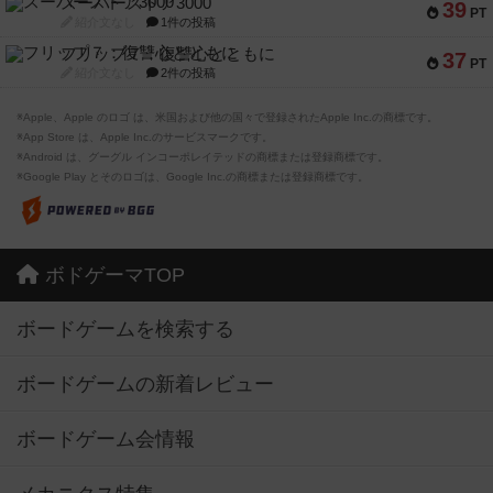
スーパーストア3000
39
PT
紹介文なし
1件の投稿
フリップ７：復讐心とともに
37
PT
紹介文なし
2件の投稿
※Apple、Apple のロゴ は、米国および他の国々で登録されたApple Inc.の商標です。
※App Store は、Apple Inc.のサービスマークです。
※Android は、グーグル インコーポレイテッドの商標または登録商標です。
※Google Play とそのロゴは、Google Inc.の商標または登録商標です。
ボドゲーマTOP
ボードゲームを検索する
ボードゲームの新着レビュー
ボードゲーム会情報