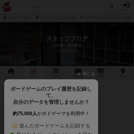
ログイン
ボドゲーマTOP
ボードゲームカフェ/店舗
北海道のボードゲームカフェ/店舗
スタッフブログ
三河遊 滝川本店
北海道滝川市
閉じる
トップ
ブログ
イベント
ゲーム
一覧
料金
表
アクセス
マーダーミステリーって？
ボードゲームのプレイ履歴を記録し
て、
こんにちは🌞
自分のデータを管理しませんか？
三河遊滝川本店ですっ！
約75,000人
がボドゲーマを利用中！
遊んだボードゲームを記録する