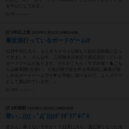
を中心にしてみま...
95
ページビュー
1年以上前
2024年11月12日 20時31分頃
最近流行っているボードゲーム🀄
11月中旬に入り、もうそろそろ⛄も積もり始める時期になっ
てきました。そんな中、三河遊滝川本店で最近流行っている
ボードゲームがあります。それがこちら！すずめ雀！🐤こち
らは麻雀牌🀄を使い、６枚の牌で役を作る簡易的に麻雀が楽
しめるボードゲームです🌟お手軽に遊べるので、よく〆ゲー
として遊ばれています。...
102
ページビュー
2年弱前
2024年11月04日 13時36分頃
寒い…((((；ﾟДﾟ))))ｶﾞｸｶﾞｸﾌﾞﾙﾌﾞﾙ
皆さん、寒くないですか！？11月に入り、急に寒くなった滝