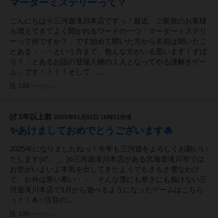
マーダーミステリーって？
こんにちは🌞三河遊滝川本店ですっ！最近、ご新規のお客様
も増えてきてよく聞かれるワードの一つ「マーダーミステリ
ーって何ですか？」です始めて聞いた方から名前は聞いたこ
とある・・・という方まで、色んな方がいる思います！ずば
り！「とあるお話の登場人物の１人となってやる謎解きゲー
ム」です！！！！そして、...
169
ページビュー
1年以上前
2025年01月02日 16時11分頃
✨あけましておめでとうございます🎍
2025年になりましたねっ！今年も三河遊をよろしくお願いい
たします(o*。_。)o三河遊滝川本店がある北海道滝川市では
お空がいよいよ本気を出してきたようでもさもさ雪なわけ
で、お外は寒い寒い・・・そんな雪にも寒さにも負けない三
河遊滝川本店で1月から遊べるようになったゲームはこちら
っ！！🎍✨注目の...
100
ページビュー