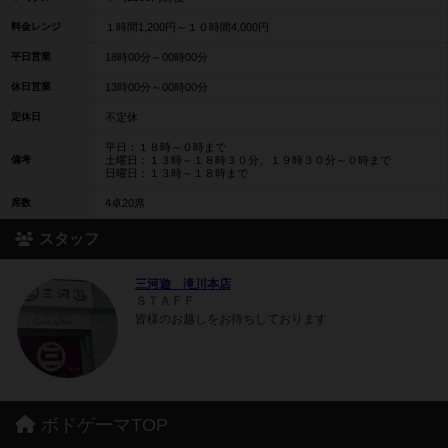
料金レンジ
１時間1,200円～１０時間4,000円
平日営業
18時00分～00時00分
休日営業
13時00分～00時00分
定休日
不定休
平日：１８時～０時まで
備考
土曜日：１３時～１８時３０分、１９時３０分～０時まで
日曜日：１３時～１８時まで
席数
4卓20席
スタッフ
三河遊 滝川本店
ＳＴＡＦＦ
皆様のお越しをお待ちしております
ボドゲーマTOP