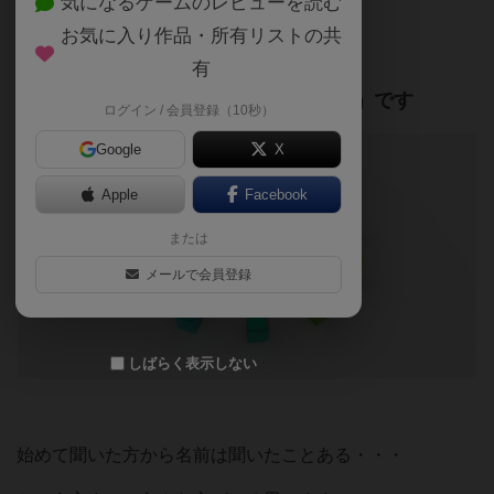
気になるゲームのレビューを読む
最近、ご新規のお客様も増えてきて
お気に入り作品・所有リストの共
よく聞かれるワードの一つ
有
「マーダーミステリーって何ですか？」
です
ログイン / 会員登録（10秒）
Google
X
Apple
Facebook
または
メールで会員登録
しばらく表示しない
始めて聞いた方から名前は聞いたことある・・・