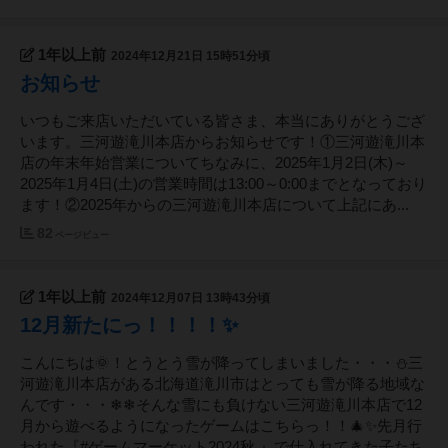
1年以上前
2024年12月21日 15時51分頃
お知らせ
いつもご来店いただいている皆さま、本当にありがとうござ
います。三河遊滝川本店からお知らせです！①三河遊滝川本
店の年末年始営業についてちなみに、2025年1月2日(木)～
2025年1月4日(土)の営業時間は13:00～0:00までとなっており
ます！②2025年からの三河遊滝川本店について上記にあ...
82
ページビュー
1年以上前
2024年12月07日 13時43分頃
12月新たにっ！！！！✨
こんにちは🌞！とうとう雪が降ってしまいました・・・⛄三
河遊滝川本店がある北海道滝川市はとっても雪が降る地域な
んです・・・❄❄そんな雪にも負けない三河遊滝川本店で12
月から遊べるようになったゲームはこちらっ！！🎄✨先月行
われた『#ゲームマーケット2024秋 』で仕入れてきた子たち