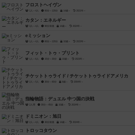
フロストヘイヴン
1人～4人
60分～120分
14歳～
2021年～
カタン：エネルギー
3人～4人
90分前後
14歳～
2024年～
eミッション
1人～4人
60分～120分
10歳～
2023年～
フィット・トゥ・プリント
1人～6人
15分～30分
10歳～
2023年～
チケットトゥライド / チケットトゥライドアメリカ
2人～5人
30分～60分
8歳～
2004年～
指輪物語：デュエル 中つ国の決戦
2人用
30分～45分
10歳～
2024年～
ドミニオン：旭日
2人～4人
30分前後
14歳～
2024年～
トロッコタウン