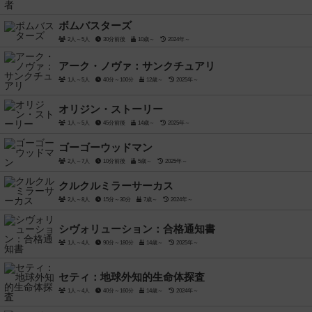
ボムバスターズ
2人～5人
30分前後
10歳～
2024年～
アーク・ノヴァ：サンクチュアリ
1人～5人
40分～100分
12歳～
2025年～
オリジン・ストーリー
1人～5人
45分前後
14歳～
2025年～
ゴーゴーウッドマン
2人～7人
10分前後
5歳～
2025年～
クルクルミラーサーカス
2人～8人
15分～30分
7歳～
2024年～
シヴォリューション：合格通知書
1人～4人
90分～180分
14歳～
2025年～
セティ：地球外知的生命体探査
1人～4人
40分～160分
14歳～
2024年～