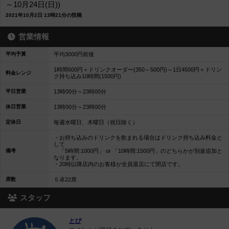
～10月24日(日))
2021年10月2日 13時21分の投稿
営業情報
平均予算
平均3000円前後
1時間600円＋ドリンクオーダー(350～500円)～1日4500円＋ドリン
料金レンジ
ク持ち込み10時間(1500円)
平日営業
13時00分～23時00分
休日営業
13時00分～23時00分
定休日
毎週水曜日、木曜日（祝日除く）
・お持ち込みのドリンクを飲まれる場合はドリンク持ち込み料金と
して
備考
「5時間:1000円」 or 「10時間:1500円」のどちらかが別途追加と
なります。
・20時以降店内のお客様が全員退店にて閉店です。
席数
５卓22席
スタッフ
とぴ