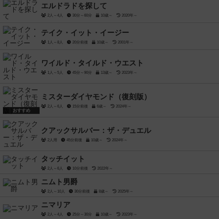
エルドラドを探して
2人～4人
30分～60分
10歳～
2020年～
テイク・イット・イージー
1人～8人
20分前後
10歳～
2001年～
ワイルド・タイルド・ウエスト
1人～5人
45分～90分
13歳～
2023年～
ミスターダイヤモンド（復刻版）
2人～6人
15分前後
6歳～
2024年～
おすすめ
クアックサルバー：ザ・デュエル
2人用
45分前後
10歳～
2024年～
タッチイット
2人～6人
10分前後
2022年～
ニムト男爵
2人～10人
30分前後
8歳～
2025年～
ニマリア
2人～4人
25分～30分
10歳～
2023年～