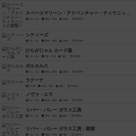
スペースマリーン・アドベンチャー：ティラニッドの襲撃！
1人～4人
30分～45分
12歳～
2024年～
シティーズ
2人～4人
30分～40分
10歳～
2024年～
ひらがじゃん カード版
1人～4人
5分～10分
7歳～
2024年～
ボルカルス
2人～4人
60分～80分
10歳～
2019年～
ラクーナ
2人用
10分～15分
8歳～
2023年～
ノヴァ・エラ
2人～4人
60分～90分
12歳～
2025年～
リバー・バレー ガラス工房
1人～5人
25分～45分
8歳～
2024年～
リバー・バレー ガラス工房：雑貨
1人～5人
20分～30分
7歳～
2024年～