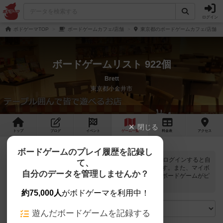
ログイン
ボドゲーマTOP
ボードゲームカフェ/店舗
東京都のボードゲームカフェ/店舗
ボードゲームリスト 922個
Brett
東京都小金井市
閉じる
トップ
ブログ
イベント
ゲーム
一覧
料金
表
アクセス
ボードゲームのプレイ履歴を記録し
Brettでは
922
個のボードゲームで遊ぶことができます。ログインすると自
て、
分のマイボードゲームに登録できるボタンが表示されます。また、マイボ
自分のデータを管理しませんか？
ードゲームの「興味あり」と「お気に入り」に該当するボードゲームがピ
ックアップされるようになります。
約75,000人
がボドゲーマを利用中！
遊んだボードゲームを記録する