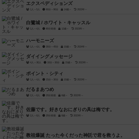
エクスペディションズ
1人～5人
60分～90分
14歳～
2023年～
白鷺城 / ホワイト・キャッスル
1人～4人
80分前後
12歳～
2023年～
ハーモニーズ
1人～4人
30分～45分
10歳～
2024年～
ダイイングメッセージ
4人～30人
10分～30分
15歳～
2023年～
ポイント・シティ
1人～4人
15分～30分
10歳～
2023年～
だるまあつめ
2人～6人
20分前後
8歳～
2022年～
佐藤です。好きなおにぎりの具は梅です。
2人～8人
20分前後
8歳～
2023年～
教祖爆誕 たった今くだった神託で君を救うよ。