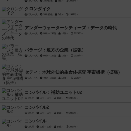
3人～6人
15分前後
8歳～
2025年～
クロンダイク
2人～4人
20分前後
6歳～
1993年～
アンダーウォーターシティーズ：データの時代
1人～4人
80分～150分
14歳～
2025年～
バラージ：遠方の企業（拡張）
1人～4人
60分～120分
14歳～
2025年～
セティ：地球外知的生命体探査 宇宙機構（拡張）
1人～4人
40分～160分
14歳～
2025年～
コンパイル：補助ユニット02
2人用
20分～30分
14歳～
2026年～
コンパイル2
2人用
20分～30分
14歳～
2025年～
コンパイル
2人用
20分～30分
14歳～
2024年～