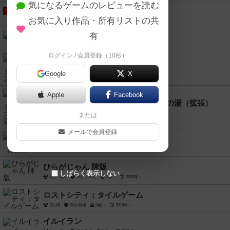
気になるゲームのレビューを読む
マヤン カース
NEW
お気に入り作品・所有リストの共
1人～6人
30分～60分
8歳～
2024年～
ソルトン・シー
有
1人～4人
120分前後
14歳～
2024年～
ログイン / 会員登録（10秒）
白鷺城 / ホワイト・キャッスル 対決
Google
X
2人用
20分～40分
10歳～
2025年～
Apple
Facebook
白鷺城／ホワイト・キャッスル：茶の湯（拡張）
1人～4人
90分～110分
12歳～
2024年～
または
メールで会員登録
アース：豊饒の地（拡張）
1人～6人
45分～90分
13歳～
2025年～
ひらがじゃん 牌版
しばらく表示しない
2人～4人
15分～60分
7歳～
2025年～
ロストシティ：タイルゲーム
2人用
20分前後
8歳～
2018年～
イルイラン