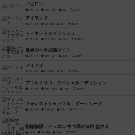
バビロン
2人～4人
40分～60分
8歳～
2024年～
アイランド
2人～5人
45分前後
8歳～
2024年～
トーネードスプラッシュ
2人～5人
20分～40分
6歳～
2025年～
世界の七不思議ダイス
2人～7人
25分～30分
10歳～
2025年～
メイメイ
3人～6人
15分前後
8歳～
2020年～
プエルトリコ：スペシャルエディション
1人～5人
60分～120分
14歳～
2025年～
フォレストシャッフル：ダートムーア
2人～5人
60分前後
10歳～
2025年～
指輪物語：デュエル 中つ国の決戦 協力者
2人用
30分前後
10歳～
2025年～