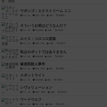
ウボンゴ：エクストリーム ミニ
1人～4人
15分～30分
7歳～
2008年～
そういうお前はどうなんだ？
3人～6人
20分前後
12歳～
2021年～
ルイス：コロコロ堂版
3人～4人
45分～60分
10歳～
2021年～
私はロボットではありません
3人～8人
30分前後
12歳～
2022年～
修道院殺人事件
3人～6人
60分～90分
8歳～
1996年～
スポットライト
1人～5人
15分前後
6歳～
2024年～
シヴォリューション
1人～4人
90分～180分
14歳～
2024年～
ワードウルフ
2人～8人
5分～15分
12歳～
2012年～