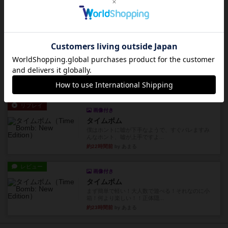
やっぱり論理ゲームは面白い。息子とリプレイし
ました。息子の勝ち。これリ...
約22時間前
by くみ
リプレイ
充実
アルゴ
アルゴがとても好きで、たぶんプレイ回数が最も
多いゲームです。なんといっ...
約22時間前
by おとん
リプレイ
画像付き
タイムボム
僕はホントに嘘が下手なようで、すぐバレますみ
んなホント、嘘が上手ですよ...
約22時間前
by あまる
レビュー
画像付き
タイムボム
まず簡単で軽い！大人数で遊べる！それなのに小
箱！何より楽しい！！正体隠...
約23時間前
by あまる