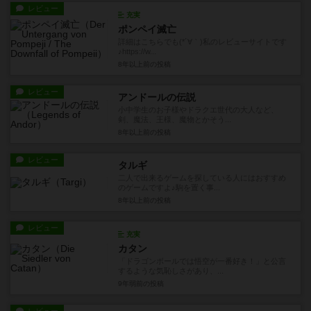
レビュー
充実
ポンペイ滅亡
詳細はこちらでも(*´∀｀)私のレビューサイトです
♪https://w...
8年以上前
の投稿
レビュー
アンドールの伝説
小中学生のお子様やドラクエ世代の大人など、
剣、魔法、王様、魔物とかそう...
8年以上前
の投稿
レビュー
タルギ
二人で出来るゲームを探している人にはおすすめ
のゲームですよ♪駒を置く事...
8年以上前
の投稿
レビュー
充実
カタン
「ドラゴンボールでは悟空が一番好き！」と公言
するような気恥しさがあり、...
9年弱前
の投稿