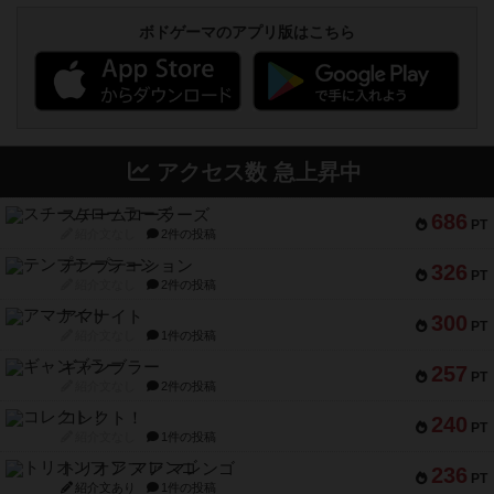
ボドゲーマのアプリ版はこちら
アクセス数 急上昇中
スチームローラーズ
686
PT
紹介文なし
2件の投稿
テンプテーション
326
PT
紹介文なし
2件の投稿
アマナイト
300
PT
紹介文なし
1件の投稿
ギャンブラー
257
PT
紹介文なし
2件の投稿
コレクト！
240
PT
紹介文なし
1件の投稿
トリオンフ ア マレンゴ
236
PT
紹介文あり
1件の投稿