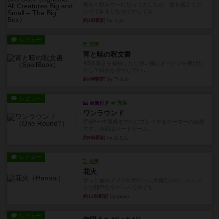
長らく積みゲーになってましたが、腰を据えてプ
レイできましたのでやってみ...
約1時間前
by くみ
レビュー
充実
宵と暁の呪文書
4/5点呪文を修得したり使い魔にトークンを捧げた
りして得点を増やしてい...
約4時間前
by ワタル
レビュー
画像付き
充実
ワンラウンド
星5軽〜中量級を中心にプレイするゲーマーの感想
です。今回はボードゲーム...
約8時間前
by おとん
レビュー
充実
花火
ずっと前のドイツ年間ゲーム大賞ながら、シンプ
ルで簡単な小ゲームで今でも...
約11時間前
by tamio
レビュー