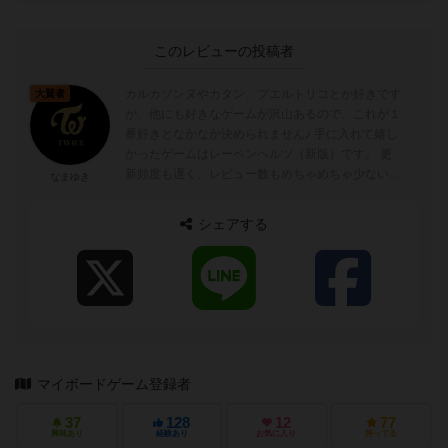
このレビューの投稿者
カルカソンヌやカタン、プエルトリコとか好きです
大賢者
が、他にも好きなゲームが沢山あるので、これが１
番好きとなかなか決められません♪ 手に入れて嬉し
かったゲームはレーベンヘルツ（新版）です。 更
新頻度も遅く、レビュー数もめちゃめちゃ少ないで
なまゆき
すが、レビューサイトやってます。良...
シェアする
マイボードゲーム登録者
37
128
12
77
興味あり
経験あり
お気に入り
持ってる