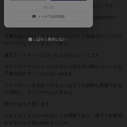
まずこのゲーム、コンポーネントがとても美しいです。
または
メールで会員登録
木の駒に木のサイコロ。コンパクトで綺麗な緑色のボー
ド。そして可愛いチップ。
手番の決め方は、アイルランドのケルト民族がゲームのモ
しばらく表示しない
チーフになっているという事で、
最近アイルランドに行った人からとなってます。
ボードゲーマーにとっては当たり前な木の駒やユニークな
手番の決め方。これらはいわゆる
ドイツゲームを初めてやる人にはとても新鮮な要素である
と同時に、ドイツゲームの大きな
魅力であると思います。
ケルトダイスのルールはとても簡単であり、誰でも年齢問
わずすんなり遊び始めることが