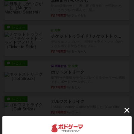
無限まちがいさがし
6つの場面カード（表、裏で違う絵）が何枚かあ
り、そのうち3つ選んで、同...
約13時間前
by ジェイとと
レビュー
充実
チケットトゥライド / チケットトゥライドアメリカ
デジタルソロプレイ。元祖チケライ？マップがた
くさん出てるからどれをプレ...
約15時間前
by おーちゃん
レビュー
画像付き
充実
ホットストリーク
星7軽〜中量級を中心にプレイするゲーマーの感想
です。ボードゲーム会にて...
約21時間前
by おとん
レビュー
ガルフストライク
1983年にVictory Gamesが出版した『Gulf Strik...
約22時間前
by Chaco
リプレイ
画像付き
ディジットコード