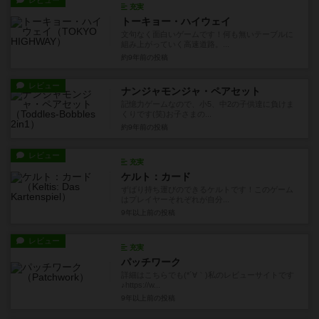
レビュー
充実
トーキョー・ハイウェイ
文句なく面白いゲームです！何も無いテーブルに
組み上がっていく高速道路。...
約9年前
の投稿
レビュー
ナンジャモンジャ・ペアセット
記憶力ゲームなので、小5、中2の子供達に負けま
くりです(笑)お子さまの...
約9年前
の投稿
レビュー
充実
ケルト：カード
ずばり持ち運びのできるケルトです！このゲーム
はプレイヤーそれぞれが自分...
9年以上前
の投稿
レビュー
充実
パッチワーク
詳細はこちらでも(*´∀｀)私のレビューサイトです
♪https://w...
9年以上前
の投稿