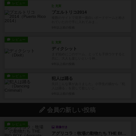
レビュー
充実
プエルトリコ2014
複数のサイトで世界一面白いボードゲームと称さ
れていたので手に入れてみま...
9年以上前
の投稿
レビュー
充実
ディクシット
まず始めにこのゲーム、とっても子供ウケすると
共に、大人も楽しいという神...
9年以上前
の投稿
レビュー
犯人は踊る
先日こんな事がありました。小学生の娘から「犯
人は踊る」を貸して欲しいと...
9年以上前
の投稿
会員の新しい投稿
レビュー
画像付き
アグリコラ：牧場の動物たち THE BIG BOX