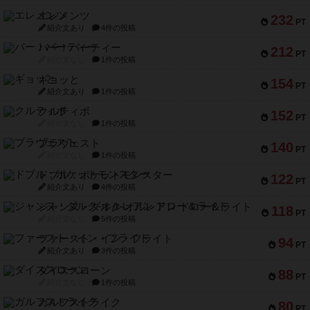
エレメンツ
232
PT
紹介文あり
4件の投稿
バー！パーティー
212
PT
紹介文なし
1件の投稿
ギョッと
154
PT
紹介文あり
1件の投稿
クルティボ
152
PT
紹介文なし
1件の投稿
ブラヴェスト
140
PT
紹介文なし
1件の投稿
ドブル：ポケットモンスター
122
PT
紹介文あり
4件の投稿
ジャンヌ・ダルク-オルレアン ドロー＆ライト
118
PT
紹介文なし
5件の投稿
ファースト・イン・フライト
94
PT
紹介文あり
3件の投稿
ダイススローン
88
PT
紹介文なし
1件の投稿
ガルフストライク
80
PT