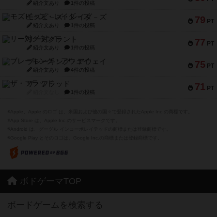
紹介文あり
1件の投稿
モズビ－ズ・レイダ－ズ
79
PT
紹介文あり
1件の投稿
リー対グラント
77
PT
紹介文あり
1件の投稿
ブレーキング・アウェイ
75
PT
紹介文あり
4件の投稿
ザ・フラッド
71
PT
紹介文なし
1件の投稿
※Apple、Apple のロゴ は、米国および他の国々で登録されたApple Inc.の商標です。
※App Store は、Apple Inc.のサービスマークです。
※Android は、グーグル インコーポレイテッドの商標または登録商標です。
※Google Play とそのロゴは、Google Inc.の商標または登録商標です。
ボドゲーマTOP
ボードゲームを検索する