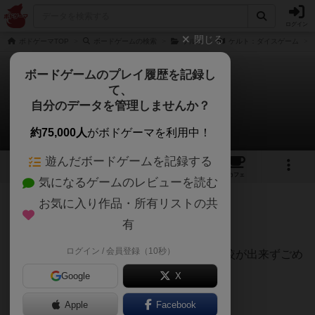
ログイン
閉じる
ボドゲーマTOP
ボードゲームの検索
ケルト
ケルト：ダイスゲーム
ボードゲームのプレイ履歴を記録し
て、
ケルト：ダイスゲーム
自分のデータを管理しませんか？
なまゆきさんのレビュー
約75,000人
がボドゲーマを利用中！
遊んだボードゲームを記録する
2
3
12
トップ
画像
動画
レビュー
カフェ
気になるゲームのレビューを読む
お気に入り作品・所有リストの共
229名
1名
0
9年以上前
有
ログイン / 会員登録（10秒）
本家のケルトはプレイした事が無いので比較が出来ずごめ
んなさい。
Google
X
純粋にケルトダイスのレビューです。
Apple
Facebook