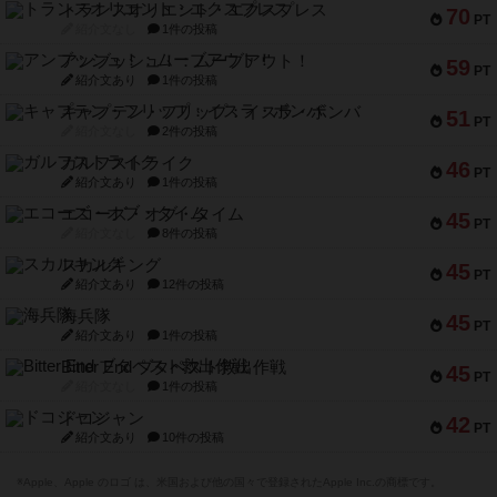
トランスオリエント・エクスプレス
70
PT
紹介文なし
1件の投稿
アンブッシュ！：ムーブアウト！
59
PT
紹介文あり
1件の投稿
キャプテン・フリップ：イスラ・ボンバ
51
PT
紹介文なし
2件の投稿
ガルフストライク
46
PT
紹介文あり
1件の投稿
エコーズ・オブ・タイム
45
PT
紹介文なし
8件の投稿
スカルキング
45
PT
紹介文あり
12件の投稿
海兵隊
45
PT
紹介文あり
1件の投稿
Bitter End ブタペスト救出作戦
45
PT
紹介文なし
1件の投稿
ドコジャン
42
PT
紹介文あり
10件の投稿
※Apple、Apple のロゴ は、米国および他の国々で登録されたApple Inc.の商標です。