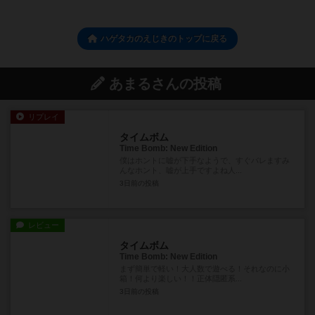
ハゲタカのえじきのトップに戻る
あまるさんの投稿
リプレイ
タイムボム
Time Bomb: New Edition
僕はホントに嘘が下手なようで、すぐバレますみ
んなホント、嘘が上手ですよね人...
3日前
の投稿
レビュー
タイムボム
Time Bomb: New Edition
まず簡単で軽い！大人数で遊べる！それなのに小
箱！何より楽しい！！正体隠匿系...
3日前
の投稿