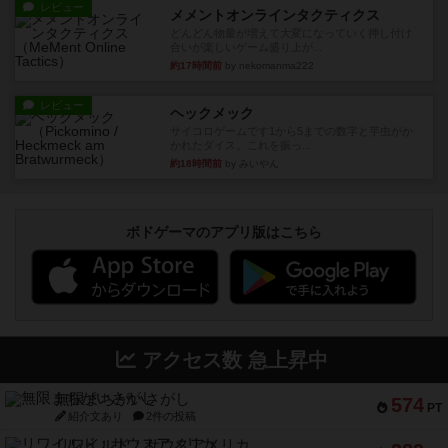
レビュー
メメントオンラインタクティクス
どんどん物量が増えて大変になっていく押し付け
合いが楽しいゲーム盛り上が...
約17時間前
by nekomanma222
レビュー
ヘックメック
サイコロゲームです1から5までの数字と芋虫がか
かれたダイス。これを振っ...
約18時間前
by みいやん
ボドゲーマのアプリ版はこちら
アクセス数 急上昇中
無限まちがいさがし
574
PT
紹介文あり
2件の投稿
リワイルド：サウスアメリカ