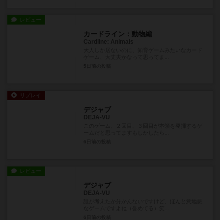
レビュー
カードライン：動物編
Cardline: Animals
大人しか居ないのに、知育ゲームみたいなカード
ゲーム、大丈夫かなって思ってま...
5日前
の投稿
リプレイ
デジャブ
DEJA-VU
このゲーム、２回目、３回目が本領を発揮するゲ
ームだと思ってますもしかしたら...
6日前
の投稿
レビュー
デジャブ
DEJA-VU
誰が考えたか分かんないですけど、ほんと意地悪
なゲームですよね（誉めてる）笑...
6日前
の投稿