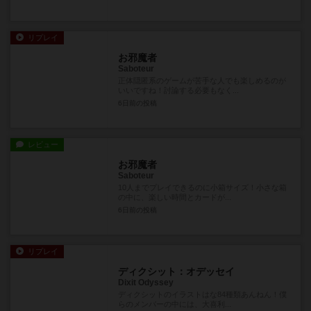
リプレイ
お邪魔者
Saboteur
正体隠匿系のゲームが苦手な人でも楽しめるのが
いいですね！討論する必要もなく...
6日前
の投稿
レビュー
お邪魔者
Saboteur
10人までプレイできるのに小箱サイズ！小さな箱
の中に、楽しい時間とカードが...
6日前
の投稿
リプレイ
ディクシット：オデッセイ
Dixit Odyssey
ディクシットのイラストはな84種類あんねん！僕
らのメンバーの中には、大喜利...