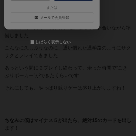
こういうので いいんですよ
または
こういうのが いいんですよ
メールで会員登録
いつメンの５人で『懐かしいね』なんて言い合いながら準
備しました
しばらく表示しない
こんなに久しぶりなのに、通い慣れた通学路のようにサク
サクとプレイできました
あっという間に２プレイし終わって、余った時間で”ごき
ぶりポーカー”ができたくらいです
それにしても、やっぱり競りゲーは盛り上がりますね！
ちなみに僕はマイナス５が出たら、絶対15のカードを出し
ます！