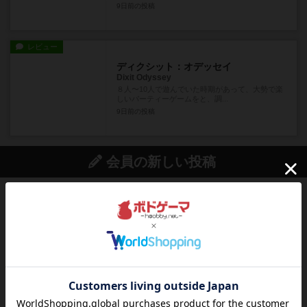
9日前
の投稿
レビュー
ディクシット：オデッセイ
Dixit Odyssey
８人〜10人で遊んでいた時期があって、大勢で楽
しいパーティーゲームをと、調...
9日前
の投稿
会員の新しい投稿
レビュー
ふたつの街の物語
タイルを4×4で並べて街づくりします。ただし、
街は各プレイヤーの間にあ...
約2時間前
by ジェイとと
ルール/インスト
画像付き
ざりかに将棋
３種類の駒だけが登場する超シンプルな将棋系ゲ
ーム入門作品です♪(＾＾)...