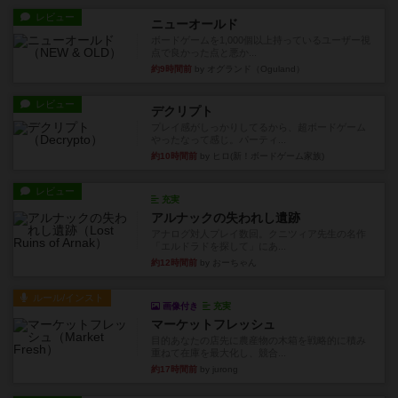
レビュー
ニューオールド
ボードゲームを1,000個以上持っているユーザー視
点で良かった点と悪か...
約9時間前
by オグランド（Oguland）
レビュー
デクリプト
プレイ感がしっかりしてるから、超ボードゲーム
やったなって感じ。パーティ...
約10時間前
by ヒロ(新！ボードゲーム家族)
レビュー
充実
アルナックの失われし遺跡
アナログ対人プレイ数回。クニツィア先生の名作
「エルドラドを探して」にあ...
約12時間前
by おーちゃん
ルール/インスト
画像付き
充実
マーケットフレッシュ
目的あなたの店先に農産物の木箱を戦略的に積み
重ねて在庫を最大化し、競合...
約17時間前
by jurong