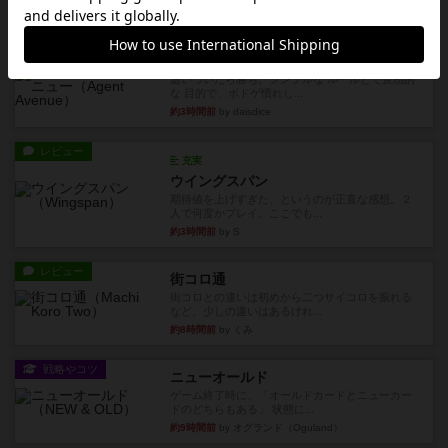
約2時間前
by あんちっく
レビュー
エージェントアベニュー
追いついたら勝ち。シンプルな ルールとで直感的
な 目的で、ボドゲ慣れし...
約3時間前
by daisdice
レビュー
充実
ウイングスパン
期待値を上げすぎた、というのが正直な感想。２
人で何度かプレイ。ここでも...
約3時間前
by S
レビュー
街コロ通
街コロとの違いは初めから二つサイコロを振れる
など、少しの違いはあるけれ...
約8時間前
by くみ
戦略やコツ
ニューオールド
ゲーム終了時に、「オールドカードとニューカー
ドのどちらもある」 状態に...
約9時間前
by オグランド（Oguland）