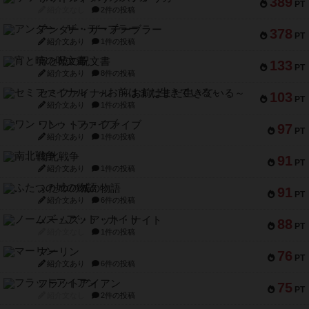
389
PT
紹介文なし
2件の投稿
アンダー・ザ・テーブラー
378
PT
紹介文あり
1件の投稿
宵と暁の呪文書
133
PT
紹介文あり
8件の投稿
セミファイナル ～お前はまだ生きている～
103
PT
紹介文あり
1件の投稿
ワン・トゥ・ファイブ
97
PT
紹介文あり
1件の投稿
南北戦争
91
PT
紹介文あり
1件の投稿
ふたつの城の物語
91
PT
紹介文あり
6件の投稿
ノームズ・アット・ナイト
88
PT
紹介文なし
1件の投稿
マーリン
76
PT
紹介文あり
6件の投稿
フラットアイアン
75
PT
紹介文なし
2件の投稿