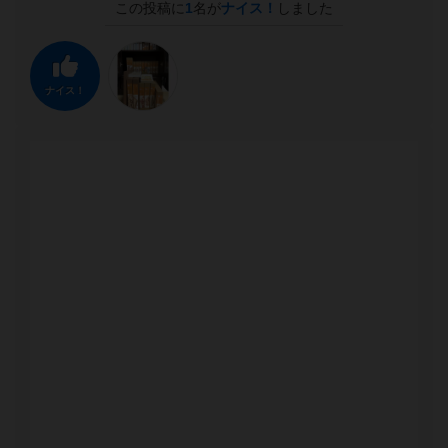
この投稿に
1
名が
ナイス！
しました
ナイス！