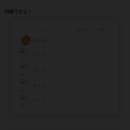
内緒ですよ！
メンバー
勝利点
勝者
あまる
Ｄくん
Ｓくん
Ｋくん
Ｔくん