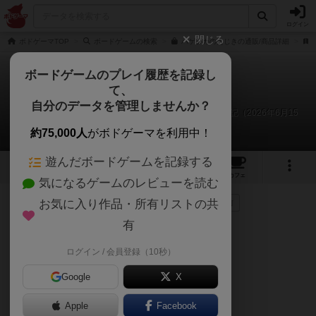
ログイン
閉じる
ボドゲーマTOP
ボードゲームの検索
ハゲタカのえじきの通販/商品詳細
ボードゲームのプレイ履歴を記録し
て、
ハゲタカのえじき
自分のデータを管理しませんか？
あまる、Ｄくん、Ｓくん、Ｋくん、Ｔくんのリプレイ日記（2026年6月15
日）
約75,000人
がボドゲーマを利用中！
遊んだボードゲームを記録する
14
9
88
425
トップ
画像
動画
レビュー
カフェ
気になるゲームのレビューを読む
お気に入り作品・所有リストの共
68名
が参考
1名
がナイス
0
約2ヶ月前
有
ログイン / 会員登録（10秒）
久しぶりに引っ張り出しました！
Google
X
ハゲタカのえじき！！！
Apple
Facebook