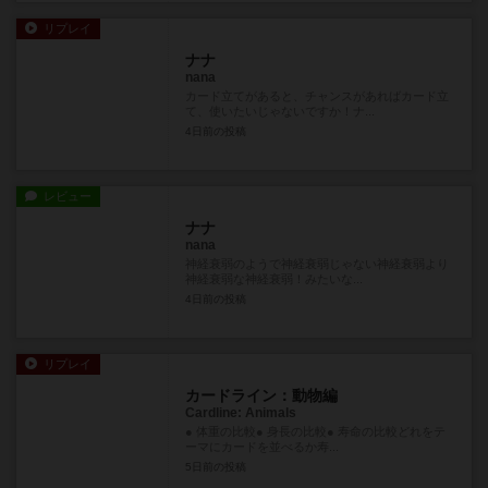
リプレイ
ナナ
nana
カード立てがあると、チャンスがあればカード立
て、使いたいじゃないですか！ナ...
4日前
の投稿
レビュー
ナナ
nana
神経衰弱のようで神経衰弱じゃない神経衰弱より
神経衰弱な神経衰弱！みたいな...
4日前
の投稿
リプレイ
カードライン：動物編
Cardline: Animals
● 体重の比較● 身長の比較● 寿命の比較どれをテ
ーマにカードを並べるか寿...
5日前
の投稿