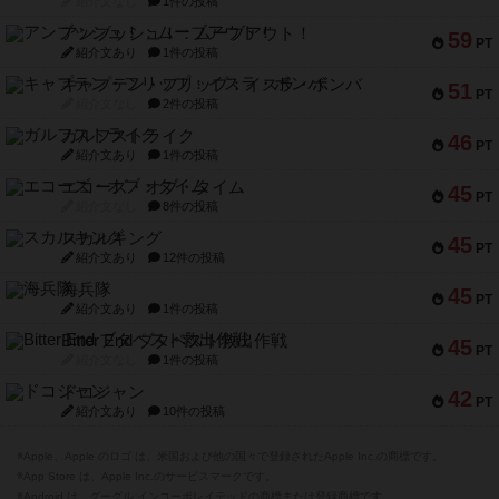
紹介文なし
1件の投稿
アンブッシュ！：ムーブアウト！
59
PT
紹介文あり
1件の投稿
キャプテン・フリップ：イスラ・ボンバ
51
PT
紹介文なし
2件の投稿
ガルフストライク
46
PT
紹介文あり
1件の投稿
エコーズ・オブ・タイム
45
PT
紹介文なし
8件の投稿
スカルキング
45
PT
紹介文あり
12件の投稿
海兵隊
45
PT
紹介文あり
1件の投稿
Bitter End ブタペスト救出作戦
45
PT
紹介文なし
1件の投稿
ドコジャン
42
PT
紹介文あり
10件の投稿
※Apple、Apple のロゴ は、米国および他の国々で登録されたApple Inc.の商標です。
※App Store は、Apple Inc.のサービスマークです。
※Android は、グーグル インコーポレイテッドの商標または登録商標です。