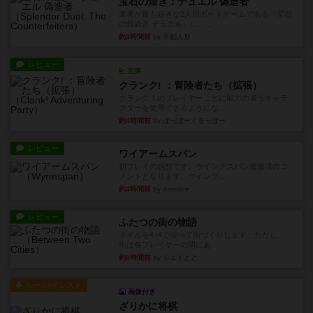
宝石の煌き：デュエル 偽造者
筆者が最も好きな2人用ボードゲームである『宝石
の煌めき デュエル』に、...
約3時間前
by 手動人形
レビュー
充実
クランク! ：冒険者たち（拡張）
クランク！のプレイヤーごとに能力の違うキャラ
クターを使用できるようにな...
約4時間前
by ぽっぽーくるっぽー
レビュー
ワイアームスパン
初プレイの感想です。ウイングスパン履修済のコ
メントとなります。ウイング...
約4時間前
by daisdice
レビュー
ふたつの街の物語
タイルを4×4で並べて街づくりします。ただし、
街は各プレイヤーの間にあ...
約8時間前
by ジェイとと
ルール/インスト
画像付き
ざりかに将棋