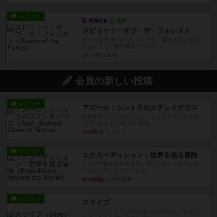
レビュー
画像付き
充実
スピリッツ・オブ・ザ・フォレスト
大いなる存在のひとりとなって、森を再生させる
ためにそこに棲む精霊たちの...
10ヶ月前
の投稿
会員の新しい投稿
レビュー
アズール：シントラのステンドグラス
大好きなアズールシリーズ。ステンドグラスを作
っていきます✨1部より自由...
34分前
by しんたろ
レビュー
エクスペディション：世界を巡る冒険
クラマー氏の不朽の名作。新しいボードゲームほ
どおもしろいはず？いいえ。...
約1時間前
by 田中昌平
レビュー
スライプ
メインコマ一つサブコマ四つでそれぞれプレイし