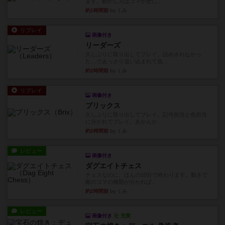
ます。動かし方はコマか壁に...
約1時間前
by くみ
リプレイ
画像付き
リーダーズ
久しぶりに取り出してプレイ。詰めきれなかっ
た…であっさり追い込まれて負...
約2時間前
by くみ
リプレイ
画像付き
ブリックス
久しぶりに取り出してプレイ。記号担当と色担当
に分かれてプレイ。あかんか...
約2時間前
by くみ
レビュー
画像付き
ダグエイトチェス
チェスなのに、ほんの10分で終わります。動きで
敵のコマの種類が分かれば...
約2時間前
by くみ
レビュー
画像付き
充実