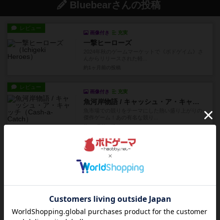
Bluebearさんの投稿
レビュー
画像付き
充実
一撃ヒーローズ
2024年秋のゲームマーケットで《ボドゲイム》さ
んからリリースされた軽...
約1ヶ月前
の投稿
レビュー
画像付き
充実
魚河岸物語 / キャッシュ・ア・キャッチ
魚市場での競りをテーマにした熱い盛り上がりの
傑作ゲーム！あの有名な競り...
約1ヶ月前
の投稿
レビュー
画像付き
充実
ギャングスター playte版
久しぶりにガチの抗争が堪能できて面白かった！
やっぱりボードゲームはこう...
約1ヶ月前
の投稿
レビュー
画像付き
充実
ウォーゲームエレクトロニクス01日本海大海戦