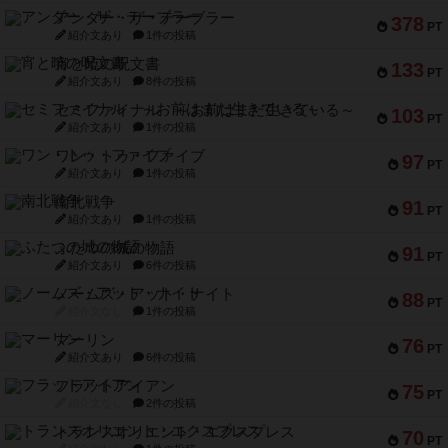
アンダー・ザ・テーブラー
378
PT
紹介文あり
1件の投稿
宵と暁の呪文書
133
PT
紹介文あり
8件の投稿
セミファイナル ～お前はまだ生きている～
103
PT
紹介文あり
1件の投稿
ワン・トゥ・ファイブ
97
PT
紹介文あり
1件の投稿
南北戦争
91
PT
紹介文あり
1件の投稿
ふたつの城の物語
91
PT
紹介文あり
6件の投稿
ノームズ・アット・ナイト
88
PT
紹介文なし
1件の投稿
マーリン
76
PT
紹介文あり
6件の投稿
フラットアイアン
75
PT
紹介文なし
2件の投稿
トランスオリエント・エクスプレス
70
PT