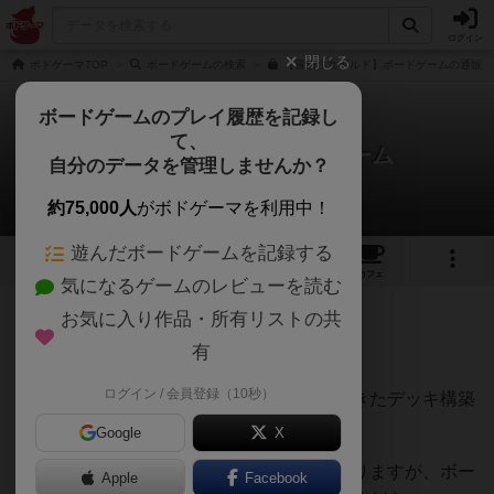
ログイン
閉じる
ボドゲーマTOP
ボードゲームの検索
【冒険少女ギルド】ボードゲームの通販/
ボードゲームのプレイ履歴を記録し
て、
冒険少女ギルド ボードゲーム
自分のデータを管理しませんか？
Bluebearさんのレビュー
約75,000人
がボドゲーマを利用中！
遊んだボードゲームを記録する
9
1
4
1
トップ
画像
動画
レビュー
カフェ
気になるゲームのレビューを読む
お気に入り作品・所有リストの共
741名
8名
0
5ヶ月前
有
ログイン / 会員登録（10秒）
セクシーな美少女冒険者カードだらけでできたデッキ構築
ゲームでした。
Google
X
作品タイトルには『～ボードゲーム』とありますが、ボー
Apple
Facebook