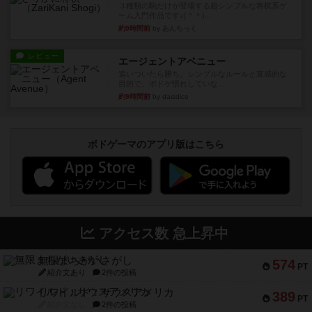
３種類の駒だけが登場する超シンプルな将棋系ゲ
ーム入門作品です♪(＾＾)...
約9時間前
by あんちっく
レビュー
エージェントアベニュー
追いついたら勝ち。シンプルなルールと直感的な
目的で、ボドゲ慣れしていな...
約9時間前
by daisdice
ボドゲーマのアプリ版はこちら
アクセス数 急上昇中
無限まちがいさがし
574
PT
紹介文あり
2件の投稿
リワイルド：サウスアメリカ
389
PT
紹介文なし
2件の投稿