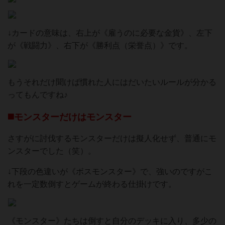
↓カードの意味は、右上が《雇うのに必要な金貨》、左下
が《戦闘力》、右下が《勝利点（栄誉点）》です。
もうそれだけ聞けば慣れた人にはだいたいルールが分かる
ってもんですね♪
◼️モンスターだけはモンスター
さすがに討伐するモンスターだけは擬人化せず、普通にモ
ンスターでした（笑）。
↓下段の色違いが《ボスモンスター》で、強いのですがこ
れを一定数倒すとゲームが終わる仕掛けです。
《モンスター》たちは倒すと自分のデッキに入り、多少の