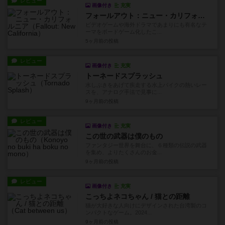
レビュー
画像付き
充実
フォールアウト：ニュー・カリフォルニア
ビデオゲームや海外ドラマであまりにも有名なテ
ーマをボードゲーム化したこ...
5ヶ月前
の投稿
レビュー
画像付き
充実
トーネードスプラッシュ
水しぶきをあげて疾走する水上バイクの熱いレー
スを、アナログ手法で見事に...
9ヶ月前
の投稿
レビュー
画像付き
充実
この世の武器は僕のもの
ファンタジー世界を舞台に、６種類の伝説の武器
を集め、よりたくさんのお金...
9ヶ月前
の投稿
レビュー
画像付き
充実
こっちよネコちゃん / 猫との距離
猫が大好きな人向けにデザインされた台湾製のコ
ンパクトなゲーム。2024...
9ヶ月前
の投稿