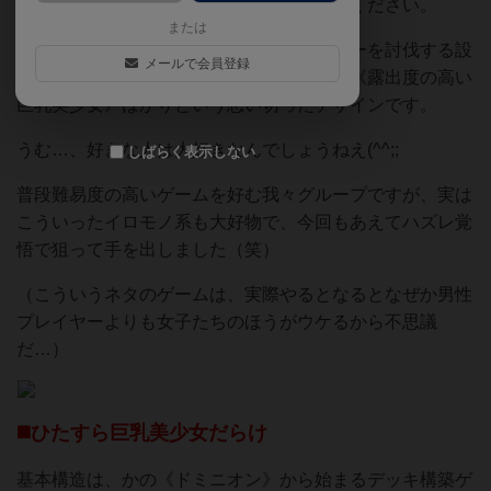
ドは無く完全にカードゲームです。ご注意ください。
または
ファンタジー世界の冒険者たちがモンスターを討伐する設
メールで会員登録
定なのですが、その冒険者はなぜかすべて《露出度の高い
巨乳美少女》ばかりという思い切ったデザインです。
うむ…、好きな人は大好きなんでしょうねえ(^^;;
しばらく表示しない
普段難易度の高いゲームを好む我々グループですが、実は
こういったイロモノ系も大好物で、今回もあえてハズレ覚
悟で狙って手を出しました（笑）
（こういうネタのゲームは、実際やるとなるとなぜか男性
プレイヤーよりも女子たちのほうがウケるから不思議
だ…）
◼️ひたすら巨乳美少女だらけ
基本構造は、かの《ドミニオン》から始まるデッキ構築ゲ