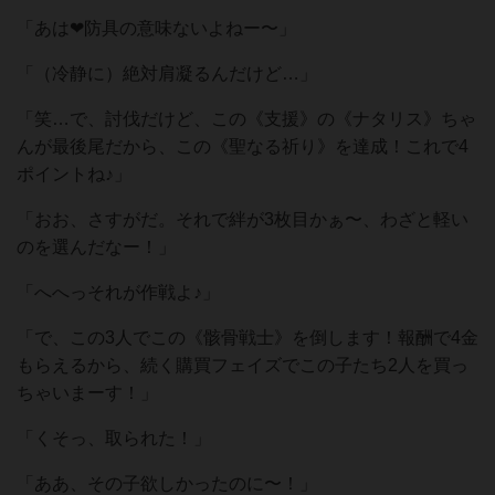
「あは❤︎防具の意味ないよねー〜」
「（冷静に）絶対肩凝るんだけど…」
「笑…で、討伐だけど、この《支援》の《ナタリス》ちゃ
んが最後尾だから、この《聖なる祈り》を達成！これで4
ポイントね♪」
「おお、さすがだ。それで絆が3枚目かぁ〜、わざと軽い
のを選んだなー！」
「へへっそれが作戦よ♪」
「で、この3人でこの《骸骨戦士》を倒します！報酬で4金
もらえるから、続く購買フェイズでこの子たち2人を買っ
ちゃいまーす！」
「くそっ、取られた！」
「ああ、その子欲しかったのに〜！」