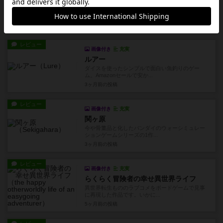
押入れの奥から発掘。試しに友人とプレイしまし
たが、これがマジで面白くて...
約2ヶ月前
の投稿
レビュー
画像付き
充実
ルアー
ダイスを使ったシンプルで面白い魚釣りのゲー
ム。Amazonセールで安か...
3ヶ月前
の投稿
レビュー
画像付き
充実
関ヶ原
今や骨董品と化したバンダイのウォーシミュレー
ションゲームシリーズの1作...
3ヶ月前
の投稿
レビュー
画像付き
充実
らくらく冒険者の幸せ異世界ライフ
異世界転生もののラブコメをボードゲームで見事
に再現した作品です。いかに...
5ヶ月前
の投稿