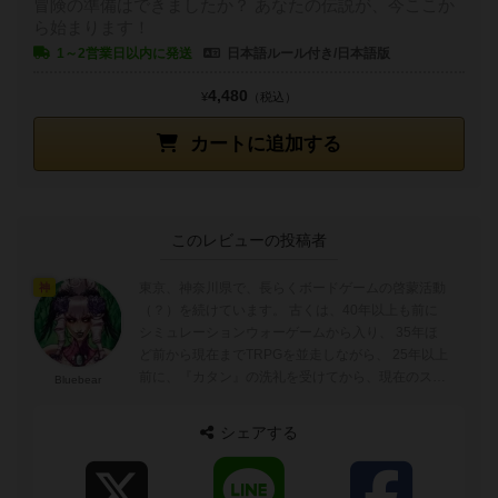
冒険の準備はできましたか？ あなたの伝説が、今ここか
ら始まります！
1～2営業日以内に発送
日本語ルール付き/日本語版
4,480
¥
（税込）
カートに追加する
このレビューの投稿者
東京、神奈川県で、長らくボードゲームの啓蒙活動
神
（？）を続けています。 古くは、40年以上も前に
シミュレーションウォーゲームから入り、 35年ほ
ど前から現在までTRPGを並走しながら、 25年以上
前に、『カタン』の洗礼を受けてから、現在のスタ
Bluebear
イルのボードゲーム歴（重症）...
シェアする