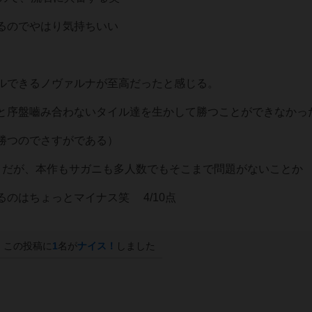
るのでやはり気持ちいい
ルできるノヴァルナが至高だったと感じる。
と序盤嚙み合わないタイル達を生かして勝つことができなかっ
勝つのでさすがである）
トだが、本作もサガニも多人数でもそこまで問題がないことか
のはちょっとマイナス笑 4/10点
この投稿に
1
名が
ナイス！
しました