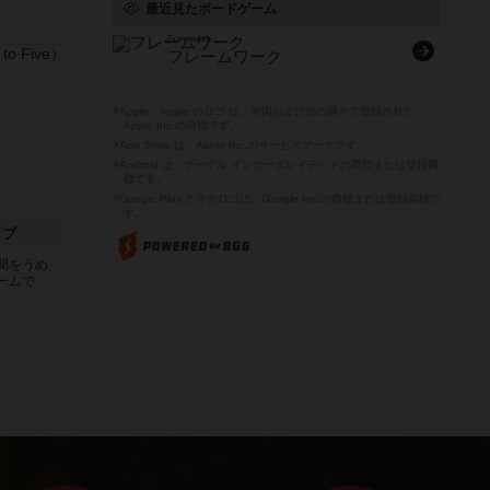
最近見たボードゲーム
Framework
フレームワーク
※Apple、Apple のロゴ は、米国および他の国々で登録された
Apple Inc.の商標です。
※App Store は、Apple Inc.のサービスマークです。
※Android は、グーグル インコーポレイテッドの商標または登録商
標です。
※Google Play とそのロゴは、Google Inc.の商標または登録商標で
す。
イブ
間をうめ
ームで