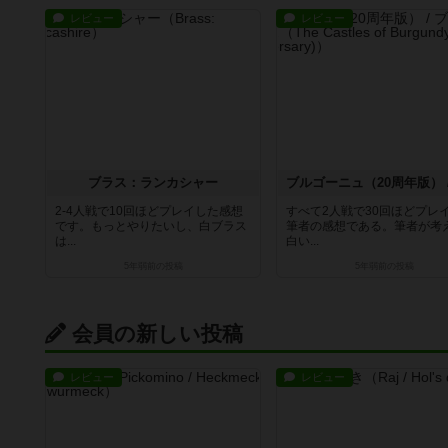
レビュー
レビュー
ブラス：ランカシャー
2-4人戦で10回ほどプレイした感想
すべて2人戦で30回ほどプレ
です。もっとやりたいし、白ブラス
筆者の感想である。筆者が考
は...
白い...
5年弱前
の投稿
5年弱前
の投稿
会員の新しい投稿
レビュー
レビュー