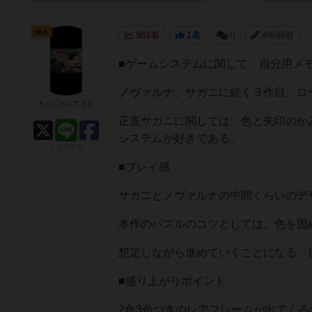
仙人
961名
1名
0
4年弱前
■ゲームシステムに関して、自分用メ
ノヴァルナ、サガニに続く３作目。ロ
わんにゃんてるお
正直サガニに関しては、色と矢印のか
システムが好きである。
シェアする
■プレイ感
サガニとノヴァルナの中間くらいのデ
本作のパズルのコツとしては、色を固
想定しながら進めていくことになる。
■盛り上がりポイント
2色3色つきのレアフレームが出てく