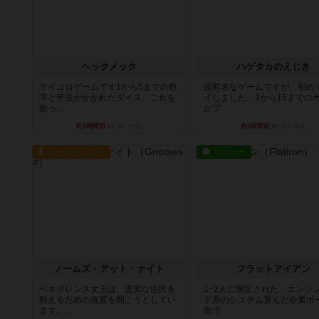
ヘックメック
ハゲタカのえじき
サイコロゲームです1から5までの数
超有名なゲームですが、初め
字と芋虫がかかれたダイス。これを
イしました。1から15までの
振っ...
がプ...
約1時間前
by みいやん
約1時間前
by みいやん
ルール/インスト
レビュー
ノームズ・アット・ナイト
フラットアイアン
ベネボレンス女王は、忠実な臣民を
1~2人に限定された、エンジ
称えるための祝宴を開こうとしてい
ド系のシステム選んだ企業ボ
ます。...
街で...