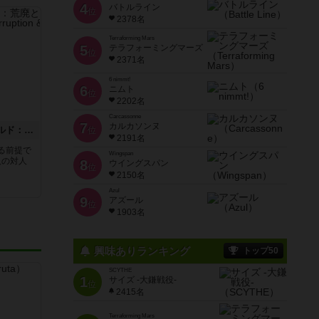
4
バトルライン
位
2378名
Terraforming Mars
5
テラフォーミングマーズ
位
2371名
6 nimmt!
6
ニムト
位
2202名
Carcassonne
7
カルカソンヌ
イッツアワンダフルワールド：荒廃と隆盛
位
2191名
る前提で
Wingspan
人の対人
8
ウイングスパン
位
2150名
Azul
9
アズール
位
1903名
興味ありランキング
トップ50
SCYTHE
1
サイズ -大鎌戦役-
位
2415名
Terraforming Mars