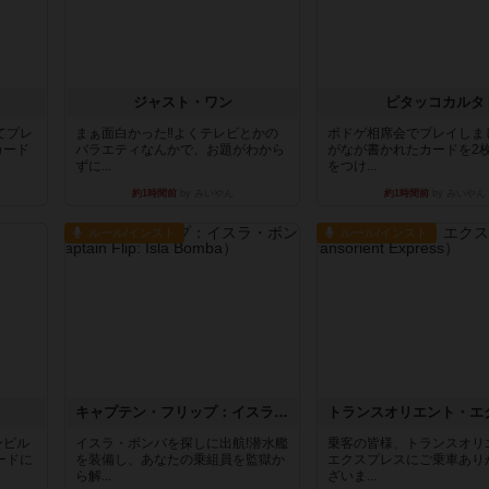
ジャスト・ワン
ピタッコカルタ
てプレ
まぁ面白かった‼️よくテレビとかの
ボドゲ相席会でプレイしま
カード
バラエティなんかで、お題がわから
がなが書かれたカードを2
ずに...
をつけ...
約1時間前
by みいやん
約1時間前
by みいやん
ルール/インスト
ルール/インスト
キャプテン・フリップ：イスラ・ボンバ
ンビル
イスラ・ボンバを探しに出航!潜水艦
乗客の皆様、トランスオリ
ードに
を装備し、あなたの乗組員を監獄か
エクスプレスにご乗車あり
ら解...
ざいま...