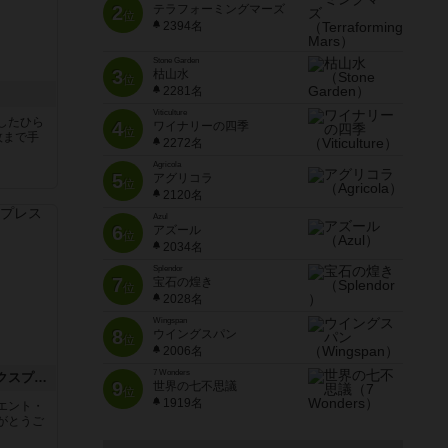
2
テラフォーミングマーズ
位
2394名
Stone Garden
3
枯山水
位
2281名
Viticulture
したひら
4
ワイナリーの四季
位
枚まで手
2272名
Agricola
5
アグリコラ
位
2120名
Azul
6
アズール
位
2034名
Splendor
7
宝石の煌き
位
2028名
Wingspan
8
ウイングスパン
位
2006名
7 Wonders
トランスオリエント・エクスプレス
9
世界の七不思議
位
1919名
エント・
がとうご