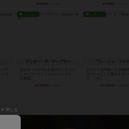
約6時間前
by jurong
約6時間前
by jurong
レビュー
レビュー
アンダー・ザ・テーブラー
ワン・トゥ・ファ
レイヤ
笑えるバカゲームを集めているライ
とにかくお手軽にすき間時
ードを
トゲーマーとしてのレビューです。
るゲームとして重宝するゲ
正体隠...
す。いわ...
約12時間前
by toyota
約13時間前
by nabekoh
閉じる
、