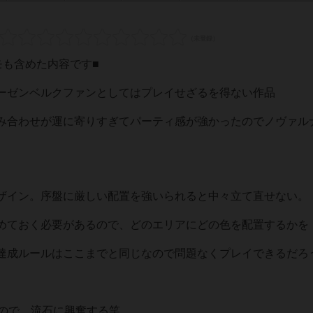
モも含めた内容です■
ーゼンベルクファンとしてはプレイせざるを得ない作品
み合わせが運に寄りすぎてパーティ感が強かったのでノヴァル
ザイン。序盤に厳しい配置を強いられると中々立て直せない。
めておく必要があるので、どのエリアにどの色を配置するかを
達成ルールはここまでと同じなので問題なくプレイできるだろ
るので、流石に興奮する笑