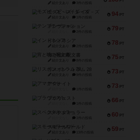
PT
紹介文あり
3件の投稿
モズビ－ズ・レイダ－ズ
94
PT
紹介文あり
1件の投稿
テンプテーション
79
PT
紹介文なし
2件の投稿
インドネシア
78
PT
紹介文あり
2件の投稿
宵と暁の呪文書
75
PT
紹介文あり
8件の投稿
リスボン・トラム 28
73
PT
紹介文あり
9件の投稿
アマナイト
73
PT
紹介文なし
1件の投稿
ブラヴェスト
66
PT
紹介文なし
1件の投稿
スペクタキュラー
60
PT
紹介文なし
1件の投稿
スモールワールド
59
PT
紹介文あり
13件の投稿