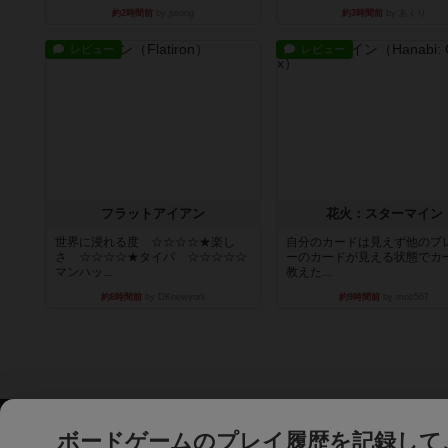
約2時間前
by jurong
約3時間前
by あくり
レビュー
レビュー
フラットアイアン
花火：スターマイン
世界に浸れる度 ☆☆☆☆★楽し
自分のカードは見えず他のプ
さ ☆☆☆☆★タイパ ☆☆☆☆☆
ーのカードが見える状態でカ
マンハッ...
教えた...
約8時間前
by DKnewyork
約9時間前
by mob567
ボードゲームのプレイ履歴を記録して