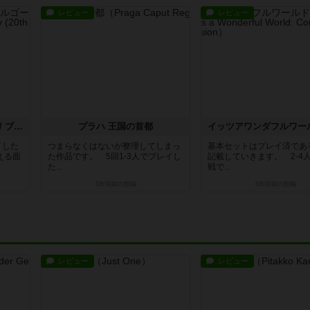
レビュー
レビュー
ブルゴーニュ（20周年版） / ブルゴーニュプラス
プラハ 王国の首都
イした
つまらなくはないが整理してしまっ
基本セットはプレイ済であ
える面
た作品です。 5回1-3人でプレイし
記載していきます。 2-4
た...
戦で...
5年弱前
の投稿
5年弱前
の投稿
レビュー
レビュー