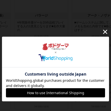
張）
バラージ
アーク・ノヴァ
プレイ
※年間新作重ゲーを20作品程プレイ
■ゲームシステムに関して
ラージ
する人の1意見となります■名作大量
メモも含めた内容です■春
の...
はすぐ...
約2年前
の投稿
4年弱前
の投稿
レビュー
レビュー
アグリコラ：リバイズドエディション
分用メ
かれこれ100戦はプレイしている最
2人戦を10回ほどプレイし
マンカ
愛のゲームワーカープレイスメント
感想です。ティラミスティ
の原...
まで...
5年弱前
の投稿
5年弱前
の投稿