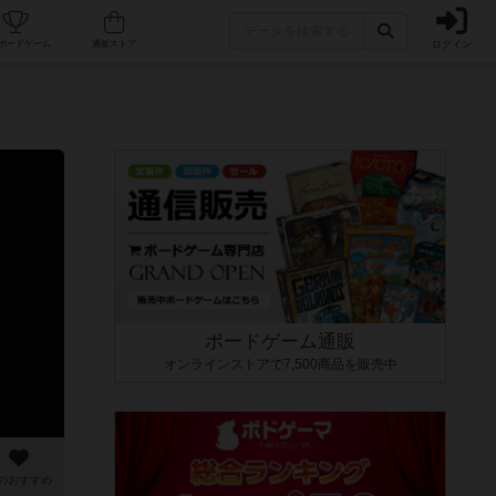
ログイン
カフェ/店舗
人気ボードゲーム
通販ストア
ボードゲーム通販
オンラインストアで7,500商品を販売中
のおすすめ