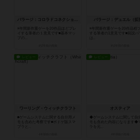
バラージ：コロラドコネクション（拡張）
バラージ：デュエル（拡
※年間新作重ゲーを20作品ほどプレ
※年間新作重ゲーを20作品程
イする筆者の１意見です■基本マッ
する筆者の1意見です■前説バ
プの...
は...
約2年前
の投稿
約2年前
の投稿
レビュー
レビュー
ワーリング・ウィッチクラフト
オスティア
■ゲームシステムに関する自分用メ
◆ゲームシステムに関して自
モも含めた考察です■ボドゲ版スマ
モも含めた内容になります◆
ブラと...
ラを元...
4年弱前
の投稿
4年弱前
の投稿