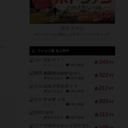
ボドファン
ボードゲームに特化したクラウドファンディング
た。
アクセス数 急上昇中
コレクト！
340
PT
紹介文なし
1件の投稿
無限まちがいさがし
322
PT
紹介文あり
2件の投稿
ガルフストライク
217
PT
紹介文あり
1件の投稿
クルティボ
203
PT
紹介文なし
1件の投稿
1809
112
PT
紹介文あり
1件の投稿
ファースト・イン・フライト
108