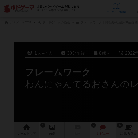
世界のボードゲームを楽しもう！
ボードゲーム専門の総合情報サイト
データベース
検
ボドゲーマTOP
ボードゲームの検索
フレームワーク 日本語版の通販/商品詳細
1人～4人
30分前後
8歳～
2022
フレームワーク
わんにゃんてるおさんの
6
7
53
ゲーム
トップ
画像
動画
レビュー
店舗/
カフェ