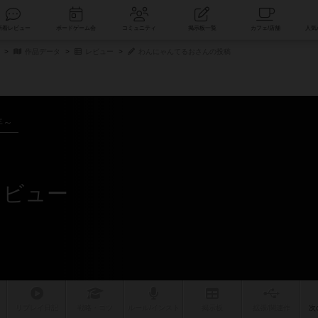
索
新着レビュー
ボードゲーム会
コミュニティ
掲示板一覧
作品データ
レビュー
わんにゃんてるおさんの投稿
年～
レビュー
リプレイ
日記
戦略
・コツ
ルール
/インスト
掲示板
拡張/関連
作
次