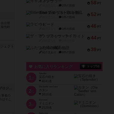
ギャンブラー
58
PT
紹介文なし
2件の投稿
Bitter End ブタペスト救出作戦
52
PT
紹介文なし
1件の投稿
、自分用
ラピード
46
PT
に発売時
紹介文なし
1件の投稿
ザ・フラッフィー・ライト
44
PT
紹介文なし
0件の投稿
ふたつの城の物語
39
PT
紹介文あり
6件の投稿
お気に入りランキング
トップ50
Splendor
1
宝石の煌き
位
4041名
Die Siedler von Catan
テラミスティカ：ガイアプロジェクト
2
カタン
位
3616名
た筆者の
カはそこ
Dominion
3
ドミニオン
位
2529名
Battle Line