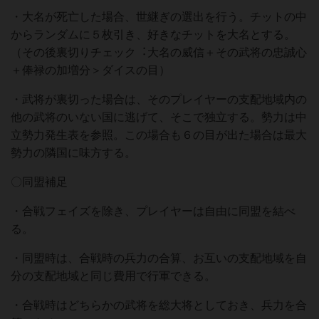
・⼤名が死亡した場合、世継ぎの選出を⾏う。チットの中
からランダムに５枚引き、好きなチットを⼤名とする。
（その後裏切りチェック︓⼤名の威信＋その武将の忠誠⼼
＋俸禄の加増分＞ダイスの⽬）
・武将が裏切った場合は、そのプレイヤーの⽀配地域内の
他の武将のいない国に逃げて、そこで独⽴する。勢⼒は中
⽴勢⼒発⽣表を参照。この場合も６の⽬が出た場合は最⼤
勢⼒の隣国に味⽅する。
〇同盟補⾜
・合戦フェイズを除き、プレイヤーは⾃由に同盟を結べ
る。
・同盟時は、合戦時の兵⼒の合算、お互いの⽀配地域を⾃
分の⽀配地域と同じ費⽤で⾏軍できる。
・合戦時はどちらかの武将を総⼤将としておき、兵⼒を合