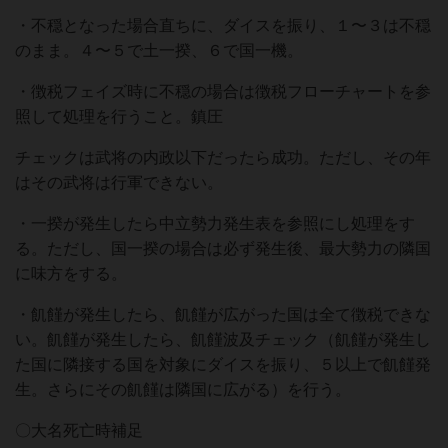
・不穏となった場合直ちに、ダイスを振り、１〜３は不穏
のまま。４〜５で⼟⼀揆、６で国⼀機。
・徴税フェイズ時に不穏の場合は徴税フローチャートを参
照して処理を⾏うこと。鎮圧
チェックは武将の内政以下だったら成功。ただし、その年
はその武将は⾏軍できない。
・⼀揆が発⽣したら中⽴勢⼒発⽣表を参照にし処理をす
る。ただし、国⼀揆の場合は必ず発⽣後、最⼤勢⼒の隣国
に味⽅をする。
・飢饉が発⽣したら、飢饉が広がった国は全て徴税できな
い。飢饉が発⽣したら、飢饉波及チェック（飢饉が発⽣し
た国に隣接する国を対象にダイスを振り、５以上で飢饉発
⽣。さらにその飢饉は隣国に広がる）を⾏う。
〇⼤名死亡時補⾜