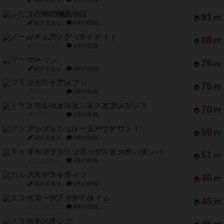
ふたつの城の物語
91
PT
紹介文あり
6件の投稿
ノームズ・アット・ナイト
88
PT
紹介文なし
1件の投稿
マーリン
76
PT
紹介文あり
6件の投稿
フラットアイアン
75
PT
紹介文なし
2件の投稿
トランスオリエント・エクスプレス
70
PT
紹介文なし
1件の投稿
アンブッシュ！：ムーブアウト！
59
PT
紹介文あり
1件の投稿
キャプテン・フリップ：イスラ・ボンバ
51
PT
紹介文なし
2件の投稿
ガルフストライク
46
PT
紹介文あり
1件の投稿
エコーズ・オブ・タイム
45
PT
紹介文なし
8件の投稿
スカルキング