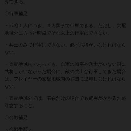
算できる。
〇⾏軍補⾜
・武将１⼈につき、３カ国まで⾏軍できる。ただし、⽀配
地域外に⼊った時点でそれ以上の⾏軍はできない。
・兵⼠のみで⾏軍はできない。必ず武将がいなければなら
ない。
・⽀配地域内であっても、⾃軍の城塞や兵⼠がいない国に
武将しかいなかった場合に、敵の兵⼠が⾏軍してきた場合
は、プレイヤーの⽀配地域内の隣国に退却しなければなら
ない。
・⽀配地域外では、滞在だけの場合でも費⽤がかかるため
注意すること。
〇合戦補⾜
＜合戦⼿順＞