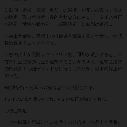
防御側（野戦・籠城・退却）の選択→お互いの戦⼒クラス
の決定→戦⼒差決定（数的有利な⽅に＋１）→ダイス補正
の決定（武将の武⼒差）→損害決定→防御側の選択...
・兵⼠が全滅、籠城または籠城を宣⾔すると⼀緒にいた武
将は戦死チェックを⾏う。
・敵の兵⼠が戦闘ラウンド終了後、退却か選択すると、⼀
⽅の兵⼠は敵の兵⼠を追撃することができる。追撃は通常
の野戦を１戦闘ラウンドだけ⾏うものだが、以下の修正が
加わる。
♦追撃を⾏った軍への損害は全て無視される。
♦ダイスの出た⽬の合計に＋２の修正が加えられる。
〇包囲補⾜
・敵の城塞と籠城している兵⼠の２倍以上の兵⼠と武将が