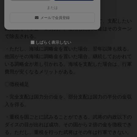
または
〇調略補⾜
メールで会員登録
・調略⾦は調略フェイズの時に裏側を向けて、⽀配したい
国に置く（１⾦＝１勢⼒）。使⽤した調略⾦はそのターン
で除去される。
しばらく表示しない
・ただし、海域に調略⾦を置いた場合、翌年以降も残る。
他国がその海域に調略⾦を置いた場合、継続しておかれて
いる調略⾦が差し引かれる。海域を⽀配した場合は、⾏軍
費⽤が安くなるメリットがある。
〇徴税補⾜
・完全⽀配は国⼒分の⾦を、部分⽀配は国⼒の半分の⾦収
⼊を得る。
・重税を国ごとに試みることができる。武将の内政以下の
ダイスの⽬が出れば成功。その国から２倍の⾦を徴税でき
る。ただし、重税を⾏った武将はその年は⾏軍できない。