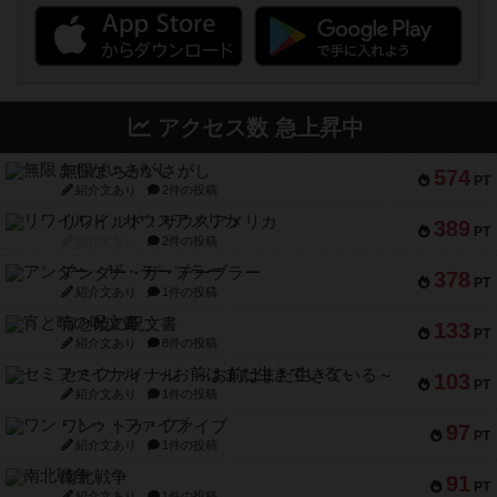
アクセス数 急上昇中
無限まちがいさがし
574
PT
紹介文あり
2件の投稿
リワイルド：サウスアメリカ
389
PT
紹介文なし
2件の投稿
アンダー・ザ・テーブラー
378
PT
紹介文あり
1件の投稿
宵と暁の呪文書
133
PT
紹介文あり
8件の投稿
セミファイナル ～お前はまだ生きている～
103
PT
紹介文あり
1件の投稿
ワン・トゥ・ファイブ
97
PT
紹介文あり
1件の投稿
南北戦争
91
PT
紹介文あり
1件の投稿