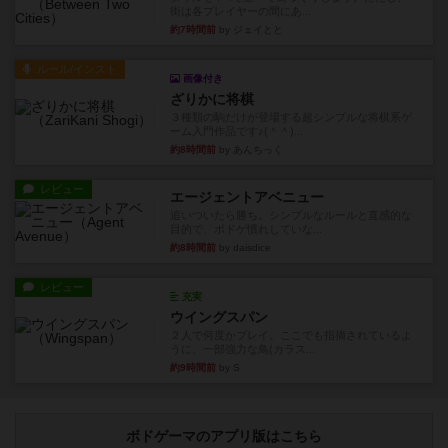
街は各プレイヤーの間にあ...
約7時間前
by ジェイとと
ルール/インスト
画像付き
ざりかに将棋
３種類の駒だけが登場する超シンプルな将棋系ゲ
ーム入門作品です♪(＾＾)...
約8時間前
by あんちっく
レビュー
エージェントアベニュー
追いついたら勝ち。シンプルなルールと直感的な
目的で、ボドゲ慣れしていな...
約8時間前
by daisdice
レビュー
充実
ウイングスパン
２人で何度かプレイ。ここでも指摘されているよ
うに、一部強力な鳥(カラス...
約9時間前
by S
ボドゲーマのアプリ版はこちら