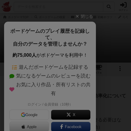
ログイン
閉じる
ボドゲーマTOP
ボードゲームの検索
戦国大名
戦略やコツ
ろろさ
ボードゲームのプレイ履歴を記録し
て、
戦国大名
自分のデータを管理しませんか？
ろろさんの戦略やコツ
約75,000人
がボドゲーマを利用中！
遊んだボードゲームを記録する
33
5
4
トップ
画像
動画
レビュー
カフェ
気になるゲームのレビューを読む
お気に入り作品・所有リストの共
106名
0名
0
10ヶ月前
有
ルールの補足と内輪でやる場合のゲームの効率化について
ログイン / 会員登録（10秒）
〇勢⼒と⽀配地域補⾜
Google
X
・⼀度完全⽀配となった場合、兵を置き続ける必要はな
い。（他国がその領⼟を⽀配するまでは有効）
Apple
Facebook