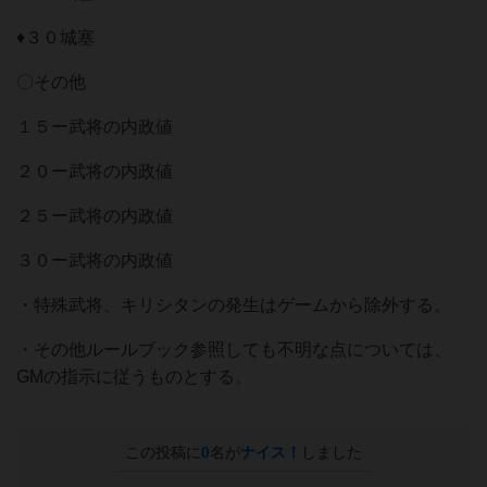
♦３０城塞
〇その他
１５ー武将の内政値
２０ー武将の内政値
２５ー武将の内政値
３０ー武将の内政値
・特殊武将、キリシタンの発⽣はゲームから除外する。
・その他ルールブック参照しても不明な点については、
GMの指⽰に従うものとする。
この投稿に
0
名が
ナイス！
しました