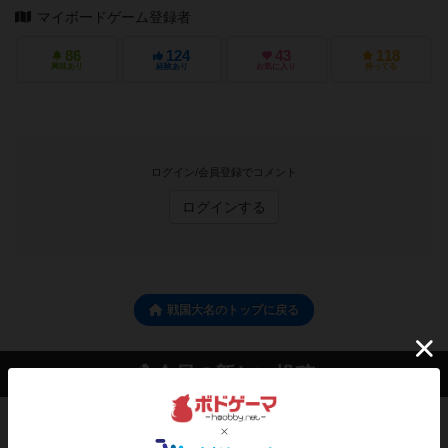
マイボードゲーム登録者
86
124
43
118
興味あり
経験あり
お気に入り
持ってる
ログイン/会員登録でコメント
ログインする
戦国大名のトップに戻る
会員の新しい投稿
レビュー
エクスペディション：世界を巡る冒険
クラマー氏の不朽の名作。新しいボードゲームほ