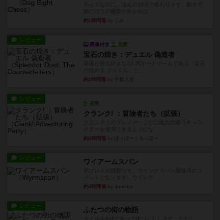
チェスなのに、ほんの10分で終わります。動きで
敵のコマの種類が分かれば...
約1時間前
by くみ
レビュー
画像付き
充実
宝石の煌き：デュエル 偽造者
筆者が最も好きな2人用ボードゲームである『宝石
の煌めき デュエル』に、...
約2時間前
by 手動人形
レビュー
充実
クランク! ：冒険者たち（拡張）
クランク！のプレイヤーごとに能力の違うキャラ
クターを使用できるようにな...
約3時間前
by ぽっぽーくるっぽー
レビュー
ワイアームスパン
初プレイの感想です。ウイングスパン履修済のコ
メントとなります。ウイング...
約3時間前
by daisdice
レビュー
ふたつの街の物語
タイルを4×4で並べて街づくりします。ただし、