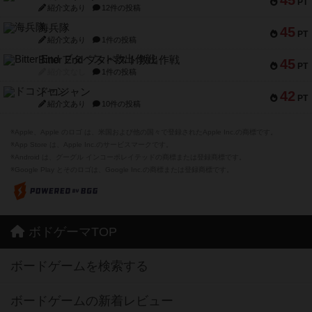
45
PT
紹介文あり
12件の投稿
海兵隊
45
PT
紹介文あり
1件の投稿
Bitter End ブタペスト救出作戦
45
PT
紹介文なし
1件の投稿
ドコジャン
42
PT
紹介文あり
10件の投稿
※Apple、Apple のロゴ は、米国および他の国々で登録されたApple Inc.の商標です。
※App Store は、Apple Inc.のサービスマークです。
※Android は、グーグル インコーポレイテッドの商標または登録商標です。
※Google Play とそのロゴは、Google Inc.の商標または登録商標です。
ボドゲーマTOP
ボードゲームを検索する
ボードゲームの新着レビュー