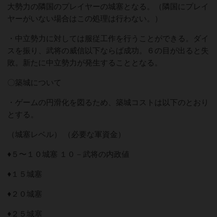
⼤勢⼒の隣国のプレイヤーの城塞となる。（隣国にプレイ
ヤーがいない場合はこの処理は⾏わない。）
・中⽴勢⼒に対しては服従⼯作を⾏うことができる。ダイ
スを振り、武将の威信以下ならば成功。６の⽬が出ると失
敗。新たに中⽴勢⼒が発⽣することとなる。
〇築城について
・ゲームの円滑化を図るため、築城コストは以下のとおり
とする。
（城塞レベル） （必要な軍資⾦）
♦５〜１０城塞 １０－武将の内政値
♦１５城塞
♦２０城塞
♦２５城塞