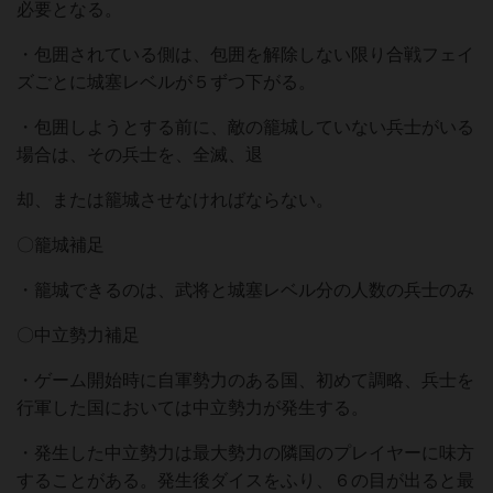
必要となる。
・包囲されている側は、包囲を解除しない限り合戦フェイ
ズごとに城塞レベルが５ずつ下がる。
・包囲しようとする前に、敵の籠城していない兵⼠がいる
場合は、その兵⼠を、全滅、退
却、または籠城させなければならない。
〇籠城補⾜
・籠城できるのは、武将と城塞レベル分の⼈数の兵⼠のみ
〇中⽴勢⼒補⾜
・ゲーム開始時に⾃軍勢⼒のある国、初めて調略、兵⼠を
⾏軍した国においては中⽴勢⼒が発⽣する。
・発⽣した中⽴勢⼒は最⼤勢⼒の隣国のプレイヤーに味⽅
することがある。発⽣後ダイスをふり、６の⽬が出ると最