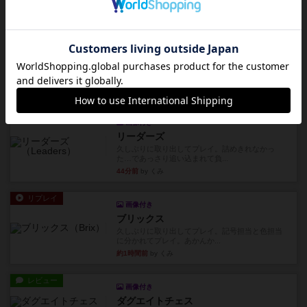
どおもしろいはず？いいえ。...
13分前
by 田中昌平
レビュー
スライプ
メインコマ一つサブコマ四つでそれぞれプレイし
ます。動かし方はコマか壁に...
36分前
by くみ
リプレイ
画像付き
リーダーズ
久しぶりに取り出してプレイ。詰めきれなかっ
た…であっさり追い込まれて負...
44分前
by くみ
リプレイ
画像付き
ブリックス
久しぶりに取り出してプレイ。記号担当と色担当
に分かれてプレイ。あかんか...
約1時間前
by くみ
レビュー
画像付き
ダグエイトチェス