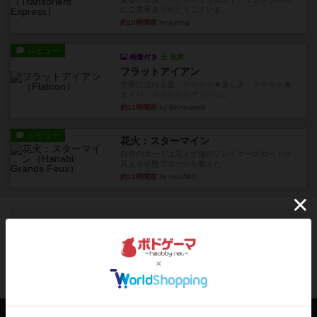
にご乗車ありがとうございま...
約10時間前
by jurong
レビュー
画像付き
充実
フラットアイアン
世界に浸れる度 ☆☆☆☆★楽しさ ☆☆☆☆★
タイパ ☆☆☆☆☆マンハッ...
約11時間前
by DKnewyork
レビュー
花火：スターマイン
自分のカードは見えず他のプレイヤーのカードが
見える状態でカードを教えた...
約13時間前
by mob567
ボドゲーマのアプリ版はこちら
アクセス数 急上昇中