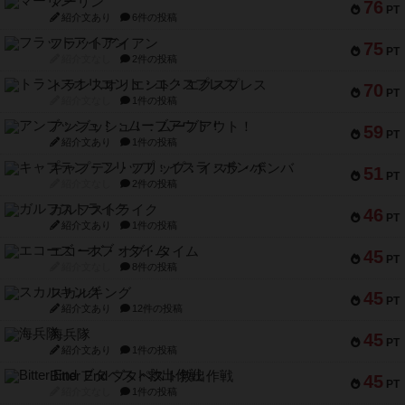
マーリン
76
PT
紹介文あり
6件の投稿
フラットアイアン
75
PT
紹介文なし
2件の投稿
トランスオリエント・エクスプレス
70
PT
紹介文なし
1件の投稿
アンブッシュ！：ムーブアウト！
59
PT
紹介文あり
1件の投稿
キャプテン・フリップ：イスラ・ボンバ
51
PT
紹介文なし
2件の投稿
ガルフストライク
46
PT
紹介文あり
1件の投稿
エコーズ・オブ・タイム
45
PT
紹介文なし
8件の投稿
スカルキング
45
PT
紹介文あり
12件の投稿
海兵隊
45
PT
紹介文あり
1件の投稿
Bitter End ブタペスト救出作戦
45
PT
紹介文なし
1件の投稿