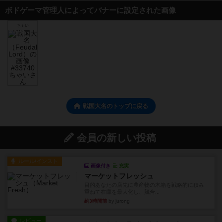
ボドゲーマ管理人によってバナーに設定された画像
ちゃい
戦国大名のトップに戻る
会員の新しい投稿
ルール/インスト
画像付き
充実
マーケットフレッシュ
目的あなたの店先に農産物の木箱を戦略的に積み
重ねて在庫を最大化し、競合...
約3時間前
by jurong
レビュー