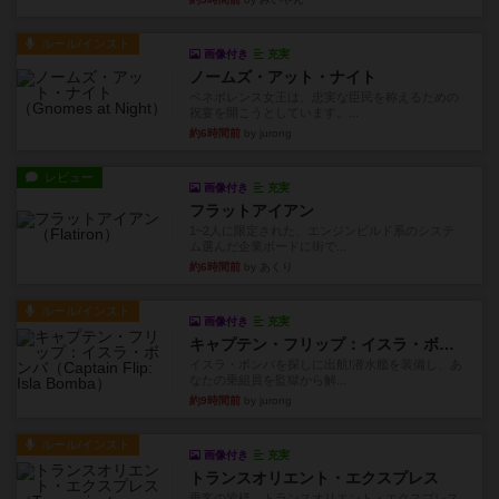
ルール/インスト
画像付き
充実
ノームズ・アット・ナイト
ベネボレンス女王は、忠実な臣民を称えるための
祝宴を開こうとしています。...
約6時間前
by jurong
レビュー
画像付き
充実
フラットアイアン
1~2人に限定された、エンジンビルド系のシステ
ム選んだ企業ボードに街で...
約6時間前
by あくり
ルール/インスト
画像付き
充実
キャプテン・フリップ：イスラ・ボンバ
イスラ・ボンバを探しに出航!潜水艦を装備し、あ
なたの乗組員を監獄から解...
約9時間前
by jurong
ルール/インスト
画像付き
充実
トランスオリエント・エクスプレス
乗客の皆様、トランスオリエント・エクスプレス