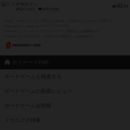
ドコジャン
42
PT
紹介文あり
10件の投稿
※Apple、Apple のロゴ は、米国および他の国々で登録されたApple Inc.の商標です。
※App Store は、Apple Inc.のサービスマークです。
※Android は、グーグル インコーポレイテッドの商標または登録商標です。
※Google Play とそのロゴは、Google Inc.の商標または登録商標です。
ボドゲーマTOP
ボードゲームを検索する
ボードゲームの新着レビュー
ボードゲーム会情報
メカニクス特集