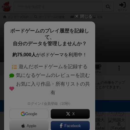
ログイン
閉じる
ボドゲーマTOP
ボードゲームの検索
戦国大名
画像
ボードゲームのプレイ履歴を記録し
て、
戦国大名
自分のデータを管理しませんか？
33件の画像
約75,000人
がボドゲーマを利用中！
遊んだボードゲームを記録する
33
5
4
トップ
画像
動画
レビュー
カフェ
気になるゲームのレビューを読む
ボドゲーマにログインすると、
「戦国大名（Feudal Lord）」
の画像をアップ
お気に入り作品・所有リストの共
ロード出来たり、他のユーザーの投稿画像に評価を付けることができます。
また、トップ6の画像は様々なページで表示されます。
有
ログイン / 会員登録（10秒）
トップに表示される画像
Google
こかど＠サンセ
X
こかど＠サンセ
こかど＠サンセ
ボドゲーマ運営
ットゲームズ
ットゲームズ
ットゲームズ
事務局
ちゃい
ちゃい
Apple
Facebook