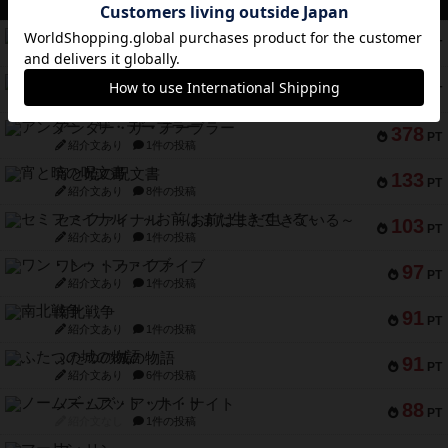
無限まちがいさがし
574
PT
紹介文あり
2件の投稿
リワイルド：サウスアメリカ
389
PT
紹介文なし
2件の投稿
アンダー・ザ・テーブラー
378
PT
紹介文あり
1件の投稿
宵と暁の呪文書
133
PT
紹介文あり
8件の投稿
セミファイナル ～お前はまだ生きている～
103
PT
紹介文あり
1件の投稿
ワン・トゥ・ファイブ
97
PT
紹介文あり
1件の投稿
南北戦争
91
PT
紹介文あり
1件の投稿
ふたつの城の物語
91
PT
紹介文あり
6件の投稿
ノームズ・アット・ナイト
88
PT
紹介文なし
1件の投稿