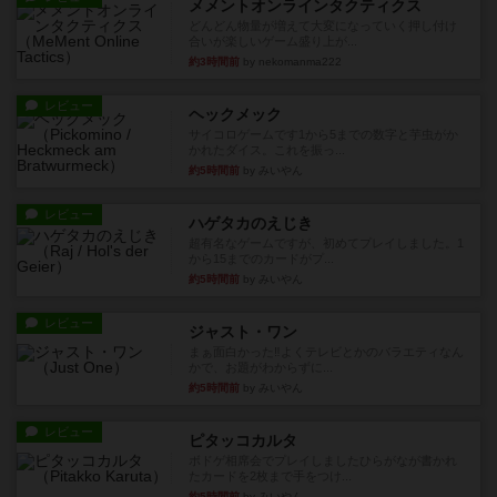
メメントオンラインタクティクス
どんどん物量が増えて大変になっていく押し付け
合いが楽しいゲーム盛り上が...
約3時間前
by nekomanma222
レビュー
ヘックメック
サイコロゲームです1から5までの数字と芋虫がか
かれたダイス。これを振っ...
約5時間前
by みいやん
レビュー
ハゲタカのえじき
超有名なゲームですが、初めてプレイしました。1
から15までのカードがプ...
約5時間前
by みいやん
レビュー
ジャスト・ワン
まぁ面白かった‼️よくテレビとかのバラエティなん
かで、お題がわからずに...
約5時間前
by みいやん
レビュー
ピタッコカルタ
ボドゲ相席会でプレイしましたひらがなが書かれ
たカードを2枚まで手をつけ...
約5時間前
by みいやん