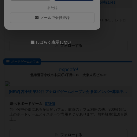
[NEW] 次のごいた会は８月１３日（2026年07月25日 15時21分）
または
遊べるボードゲーム
1045個
メールで会員登録
定番のボードゲームのほか、シミュレーションゲームやTRPG、レトロ
なファミリーゲームなど。
しばらく表示しない
フォローする
ボードゲームカフェ
expcafe!
北海道苫小牧市末広町3丁目6-15 大東末広ビル9F
[NEW] 苫小牧 第20回 アナログゲームオープン会 参加メンバー募集中！（2024年09月05日 23時49分）
遊べるボードゲーム
878個
苫小牧中心部にある多目的カフェ。飲食のカフェ利用の他、800種類以
上のボードゲームとｅスポーツ専用ＰＣがあります。無料駐車場10台以
上...
フォローする