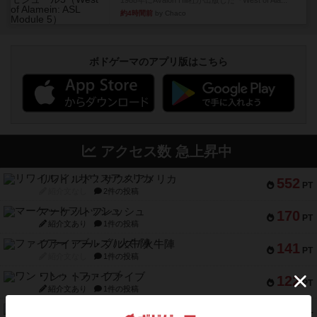
約4時間前
by Chaco
ボドゲーマのアプリ版はこちら
アクセス数 急上昇中
リワイルド：サウスアメリカ
552
PT
紹介文なし
2件の投稿
マーケットフレッシュ
170
PT
紹介文あり
1件の投稿
ファイアー・ブルズ / 火牛陣
141
PT
紹介文なし
1件の投稿
ワン・トゥ・ファイブ
122
PT
紹介文あり
1件の投稿
トランスオリエント・エクスプレス
119
PT