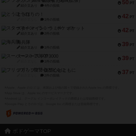
クランク! ：冒険者たち（拡張）
50
PT
紹介文あり
4件の投稿
とうほうの！
42
PT
紹介文なし
1件の投稿
スターマイン・ラミー ポケット
42
PT
紹介文あり
2件の投稿
海兵隊
39
PT
紹介文あり
1件の投稿
スーパーストア3000
39
PT
紹介文なし
1件の投稿
フリップ７：復讐心とともに
37
PT
紹介文なし
2件の投稿
※Apple、Apple のロゴ は、米国および他の国々で登録されたApple Inc.の商標です。
※App Store は、Apple Inc.のサービスマークです。
※Android は、グーグル インコーポレイテッドの商標または登録商標です。
※Google Play とそのロゴは、Google Inc.の商標または登録商標です。
ボドゲーマTOP