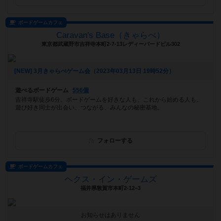
ボードゲームカフェ
Caravan's Base（きゃらべ）
東京都武蔵野市吉祥寺本町2-7-13レディーバードビル302
[NEW] 3月きゃらべゲーム会（2023年03月13日 19時52分）
遊べるボードゲーム
556個
吉祥寺駅徒歩6分。ボードゲームを好きな人も、これから始める人も。
遊び好き同士が出会い、つながる、みんなの秘密基地。
フォローする
ボードゲームカフェ
ヘクス・イン・ゲームズ
福井県敦賀市本町2-12−3
お知らせはありません