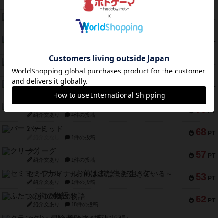
紹介文なし
1件の投稿
フラットアイアン
118
PT
紹介文なし
2件の投稿
エコーズ・オブ・タイム
118
PT
紹介文なし
8件の投稿
南北戦争
79
PT
紹介文あり
1件の投稿
キャプテン・フリップ：イスラ・ボンバ
72
PT
紹介文なし
2件の投稿
メメントオンラインタクティクス
70
PT
紹介文あり
4件の投稿
パーミッド
68
PT
紹介文なし
1件の投稿
クリーグ
57
PT
紹介文あり
1件の投稿
セミファイナル ～お前はまだ生きている～
53
PT
紹介文あり
1件の投稿
ふたつの街の物語
52
PT
紹介文あり
18件の投稿