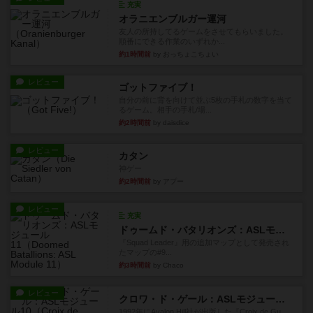
充実
オラニエンブルガー運河
友人の所持してるゲームをさせてもらいました。
順番にできる作業のいずれか...
約1時間前
by おっちょこちょい
レビュー
ゴットファイブ！
自分の前に背を向けて並ぶ5枚の手札の数字を当て
るゲーム。相手の手札/場...
約2時間前
by daisdice
レビュー
カタン
神ゲー
約2時間前
by アプー
レビュー
充実
ドゥームド・バタリオンズ：ASLモジュール11
『Squad Leader』用の追加マップとして発売され
たマップの#9...
約3時間前
by Chaco
レビュー
クロワ・ド・ゲール：ASLモジュール10
1992年にAvalon Hill社が出版した『Croix de Gu...