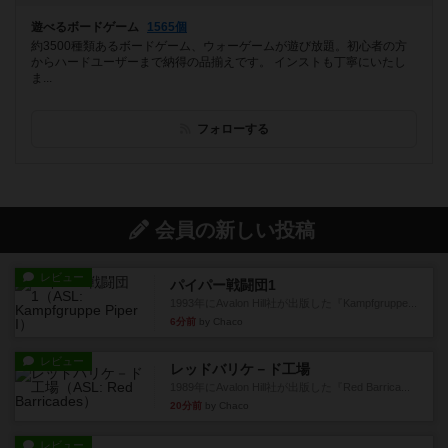
遊べるボードゲーム
1565個
約3500種類あるボードゲーム、ウォーゲームが遊び放題。初心者の方
からハードユーザーまで納得の品揃えです。 インストも丁寧にいたし
ま...
フォローする
会員の新しい投稿
レビュー
パイパー戦闘団1
1993年にAvalon Hill社が出版した『Kampfgruppe...
6分前
by Chaco
レビュー
レッドバリケ－ド工場
1989年にAvalon Hill社が出版した『Red Barrica...
20分前
by Chaco
レビュー