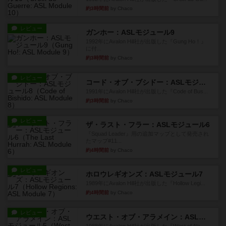
約3時間前
by Chaco
レビュー
ガンホー：ASLモジュール9
1992年にAvalon Hill社が出版した『Gung Ho！』
に付...
約3時間前
by Chaco
レビュー
コード・オブ・ブシドー：ASLモジュール8
1991年にAvalon Hill社が出版した『Code of Bus...
約3時間前
by Chaco
レビュー
ザ・ラスト・フラー：ASLモジュール6
『Squad Leader』用の追加マップとして発売され
たマップ#11...
約4時間前
by Chaco
レビュー
ホロウレギオンズ：ASLモジュール7
1989年にAvalon Hill社が出版した『Hollow Legi...
約4時間前
by Chaco
レビュー
ウエスト・オブ・アラメイン：ASLモジュール5
1988年にAvalon Hill社が出版した『West of Ala...