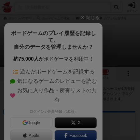
ログイン
閉じる
ボドゲーマTOP
ボードゲームの検索
戦国大名
カフェ/店舗情報
ボードゲームのプレイ履歴を記録し
て、
戦国大名
自分のデータを管理しませんか？
4店のカフェ/スペースが提供中
約75,000人
がボドゲーマを利用中！
遊んだボードゲームを記録する
33
5
4
トップ
画像
動画
レビュー
カフェ
気になるゲームのレビューを読む
戦国大名で遊ぶことができるボードゲームカフェ・プレイスペースが4店登録
お気に入り作品・所有リストの共
されています。公開プロフィールの都道府県が設定されたアカウントでログ
インすると、同じ都道府県内の店舗に絞り込むボタンが表示されます。
有
ログイン / 会員登録（10秒）
プレイスペース
ボードゲームスペース松花
Google
X
愛媛県松山市千舟町5丁目２－３－２F
Apple
Facebook