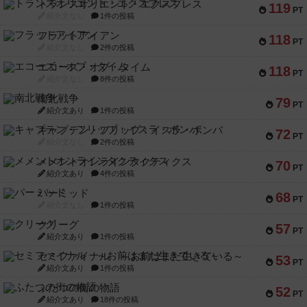
トランスオリエント・エクスプレス
119
PT
紹介文なし
1件の投稿
フラットアイアン
118
PT
紹介文なし
2件の投稿
エコーズ・オブ・タイム
118
PT
紹介文なし
8件の投稿
南北戦争
79
PT
紹介文あり
1件の投稿
キャプテン・フリップ：イスラ・ボンバ
72
PT
紹介文なし
2件の投稿
メメントオンラインタクティクス
70
PT
紹介文あり
4件の投稿
パーミッド
68
PT
紹介文なし
1件の投稿
クリーグ
57
PT
紹介文あり
1件の投稿
セミファイナル ～お前はまだ生きている～
53
PT
紹介文あり
1件の投稿
ふたつの街の物語
52
PT
紹介文あり
18件の投稿