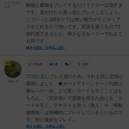
ボドゲを楽し
動物と建物をプレイするだけでドローは強すぎ
む会
です。見かけたら真っ先にプレイしましょう。
こういった1回きりでは無い能力がとにかくア
ドをとれるので強いです。資源を違うもので1
個代用できるとか。希少な石をベリーで払えて
お得です。
続きを読む（6年以上前）
神
2396名
5名
0
充実
TCGに近いプレイ感のため、それと同じ定跡が
手動人形
通用しました。◆カードアドバンテージの差は
勝ちへの一歩。より良いカードを引くことはも
ちろん、《安息地》で資源を得るためにも「カ
ードを引く」テキストを持つ〔旅人〕や〔移動
遊園地〕は積極的にプレイしていきたいもので
す。特に後続をプレイ...
続きを読む（6年以上前）