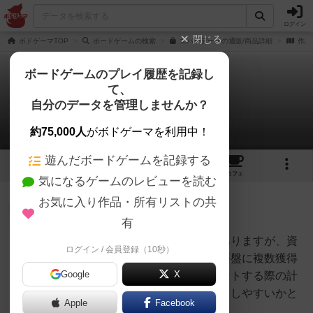
ログイン
閉じる
ボドゲーマTOP
ボードゲームの検索
エバーデールの通販/商品詳細
作品
ボードゲームのプレイ履歴を記録し
て、
エバーデール
自分のデータを管理しませんか？
6件の戦略やコツ
約75,000人
がボドゲーマを利用中！
遊んだボードゲームを記録する
35
3
54
232
トップ
画像
動画
レビュー
カフェ
気になるゲームのレビューを読む
お気に入り作品・所有リストの共
神
197名
0名
有
カード運によってしまう部分はありますが、資
ログイン / 会員登録（10秒）
オグランド
源を追加で獲得できるカードを序盤に複数獲得
（Oguland）
Google
X
しておけるとリソースマネジメントする際の計
算が立てやすくなるので、プレイしやすいかと
Apple
Facebook
思います。