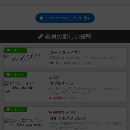
エバーデールのトップに戻る
会員の新しい投稿
レビュー
ゴットファイブ！
運要素があり楽しめました。またやりたいです。
28分前
by 金賢守(キムヒョンス)
レビュー
充実
ダブルナイン
雑に死なないラブレターみたいな、そんな感じの
ゲーム。数字カードを１の位...
約1時間前
by 深水あどら
レビュー
画像付き
充実
コルトエクスプレス
星7軽〜中量級を中心にプレイするゲーマーの感想
です。ボードゲーム会にて...