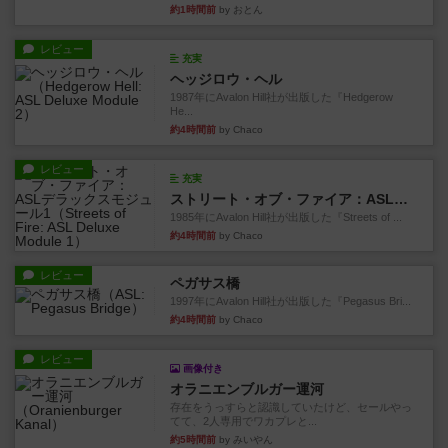
約1時間前
by おとん
レビュー
充実
ヘッジロウ・ヘル
1987年にAvalon Hill社が出版した『Hedgerow
He...
約4時間前
by Chaco
レビュー
充実
ストリート・オブ・ファイア：ASLデラックスモジュール1
1985年にAvalon Hill社が出版した『Streets of ...
約4時間前
by Chaco
レビュー
ペガサス橋
1997年にAvalon Hill社が出版した『Pegasus Bri...
約4時間前
by Chaco
レビュー
画像付き
オラニエンブルガー運河
存在をうっすらと認識していたけど、セールやっ
てて、2人専用でワカプレと...
約5時間前
by みいやん