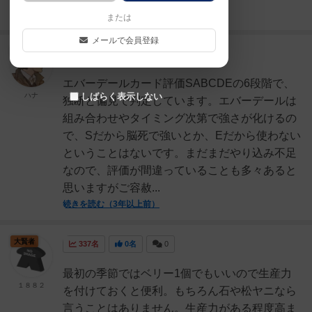
続きを読む（3年以上前）
または
メールで会員登録
神
2319名
6名
0
充実
エバーデールカード評価SABCDEの6段階で、
ハナ
しばらく表示しない
独断と偏見で判定しています。エバーデールは
組み合わせやタイミング次第で強さが化けるの
で、Sだから脳死で強いとか、Eだから使わない
ということはないです。まだまだやり込み不足
なので、評価が間違っていることも多々あると
思いますがご容赦...
続きを読む（3年以上前）
大賢者
337名
0名
0
最初の季節ではベリー1個でもいいので生産力
１８８２
を付けておくと便利。もちろん石や松ヤニなら
言うことはありません。生産力がある程度高ま