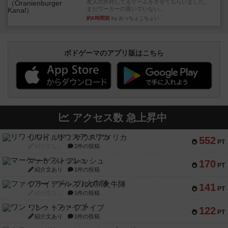
友人の所持してるゲームをさせてもらいました。
まだワーカーの置いていない...
約6時間前
by おっちょこちょい
ボドゲーマのアプリ版はこちら
アクセス数 急上昇中
リワイルド：サウスアメリカ
552
PT
紹介文なし
2件の投稿
マーケットフレッシュ
170
PT
紹介文あり
1件の投稿
ファイアー・ブルズ / 火牛陣
141
PT
紹介文なし
1件の投稿
ワン・トゥ・ファイブ
122
PT
紹介文あり
1件の投稿