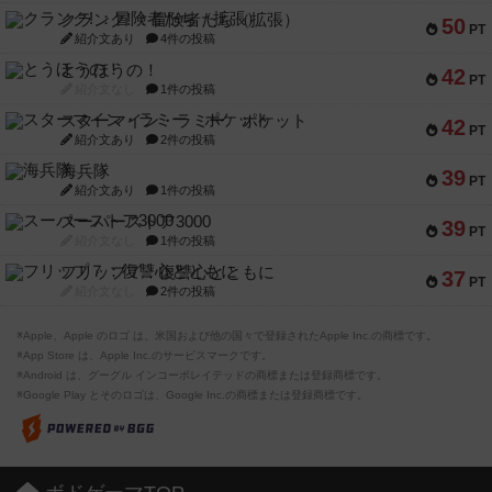
クランク! ：冒険者たち（拡張）
50
PT
紹介文あり
4件の投稿
とうほうの！
42
PT
紹介文なし
1件の投稿
スターマイン・ラミー ポケット
42
PT
紹介文あり
2件の投稿
海兵隊
39
PT
紹介文あり
1件の投稿
スーパーストア3000
39
PT
紹介文なし
1件の投稿
フリップ７：復讐心とともに
37
PT
紹介文なし
2件の投稿
※Apple、Apple のロゴ は、米国および他の国々で登録されたApple Inc.の商標です。
※App Store は、Apple Inc.のサービスマークです。
※Android は、グーグル インコーポレイテッドの商標または登録商標です。
※Google Play とそのロゴは、Google Inc.の商標または登録商標です。