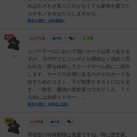
ればわざわざ取りに行かなくても建物を建てた
りケモノを出せたりしますから。
続きを読む（5年弱前）
勇者
3771名
8名
0
充実
エバーデールにおいて強いカードは多々ありま
犬
すが、その中でもコンボとか関係なく強めと思
われる一部を抜粋してカードゲーム的にご紹介
します。カードの左側にあるのがそのカードを
出すためのコスト、下が効果テキストになりま
す。一枚目、最強の歴史家コウモリくん。ＴＣ
Ｇ的には永続１ドロー。...
続きを読む（6年以上前）
仙人
849名
0名
0
常在型の特殊動物は鬼畜ですね。特に歴史家。